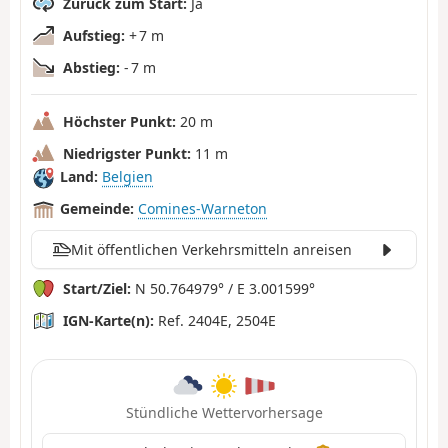
Zurück zum Start:
Ja
Aufstieg:
+ 7 m
Abstieg:
- 7 m
Höchster Punkt:
20 m
Niedrigster Punkt:
11 m
Land:
Belgien
Gemeinde:
Comines-Warneton
Mit öffentlichen Verkehrsmitteln anreisen
Start/Ziel:
N 50.764979° / E 3.001599°
IGN-Karte(n):
Ref. 2404E, 2504E
Stündliche Wettervorhersage