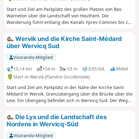
Start und Ziel am Parkplatz des großen Platzes von Bas-
Warneton über die Landschaft von Houthem. Die
Wanderung führt entlang des Kanals Ypres-Comines bis zur
Lys, dann über den Treidelpfad zum Friedhof von Bas-
Warneton und schließlich zum Platz von Bas-Warneton.
Wervik und die Kirche Saint-Médard
über Wervicq Sud
Visorando-Mitglied
10,14 km
+54 m
-53 m
3:05 Std.
Mittel
Start in Wervik (Flandre-Occidentale)
Start und Ziel am Parkplatz in der Nähe der Kirche Saint
Médard in Wervik. Grenzübergang über die Brücke über die
Leie. Ein Übergang befindet sich in Wervicq-Sud. Der Weg
führt entlang des Flusses bis zum Chemin des Vaches,
durchquert die Landschaft von Bousbecque, den Parc Dalle-
Die Lys und die Landschaft des
Dumont, gefolgt vom Grenzübergang und der
Nordens in Wervicq-Süd
Durchquerung des Naturgebiets De Balokken.
Visorando-Mitglied