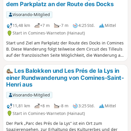
dem Parkplatz an der Route des Docks
Visorando-Mitglied
15,48 km
+7 m
-7 m
4:25 Std.
Mittel
Start in Comines-Warneton (Hainaut)
Start und Ziel am Parkplatz der Route des Docks in Comines
B. Diese Wanderung folgt teilweise dem Circuit des Tilleuls
auf der französischen Seite Möglichkeit, die Wanderung am
Quai Verboeckhoven in Warneton zu beginnen
Les Balokken und Les Prés de la Lys in
einer Rundwanderung von Comines-Saint-
Henri aus
Visorando-Mitglied
11,81 km
+8 m
-8 m
3:25 Std.
Mittel
Start in Comines-Warneton (Hainaut)
Der Park „Parc des Prés de la Lys“ ist ein Ort zum
Spazierengehen, zur Erhaltung des Kulturerbes und der