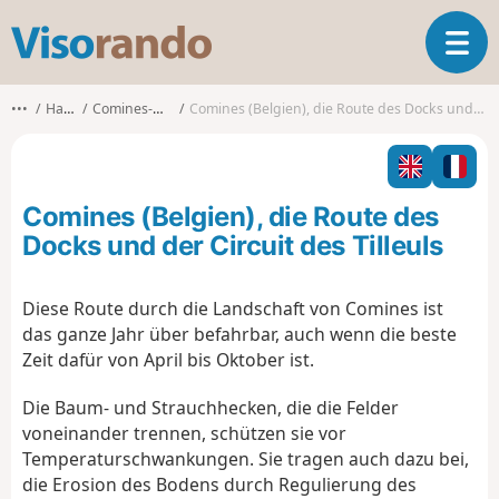
V
T
i
o
s
g
o
•••
Hainaut
Comines-Warneton
Comines (Belgien), die Route des Docks und der Circuit des Tilleuls
g
r
l
a
e
n
n
d
Comines (Belgien), die Route des
a
o
v
Docks und der Circuit des Tilleuls
i
g
Diese Route durch die Landschaft von Comines ist
a
das ganze Jahr über befahrbar, auch wenn die beste
t
i
Zeit dafür von April bis Oktober ist.
o
n
Die Baum- und Strauchhecken, die die Felder
voneinander trennen, schützen sie vor
Temperaturschwankungen. Sie tragen auch dazu bei,
die Erosion des Bodens durch Regulierung des