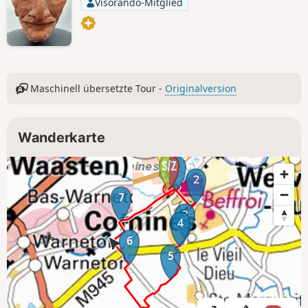
Visorando-Mitglied
Maschinell übersetzte Tour -
Originalversion
Wanderkarte
1
2
7
3
4
6
5