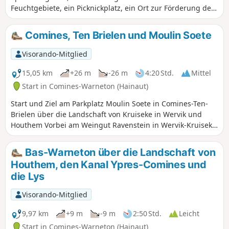
Feuchtgebiete, ein Picknickplatz, ein Ort zur Förderung der
sanften Mobilität ... Seine erst kürzlich erfolgte Gestaltung
(2022), die sich noch in voller Entwicklung befindet, bietet
Comines, Ten Brielen und Moulin Soete
auch einen herrlichen Blick auf die beiden Comines,
Gemeinden am Ufer der Lys.
Visorando-Mitglied
15,05 km
+26 m
-26 m
4:20 Std.
Mittel
Start in Comines-Warneton (Hainaut)
Start und Ziel am Parkplatz Moulin Soete in Comines-Ten-
Brielen über die Landschaft von Kruiseke in Wervik und
Houthem Vorbei am Weingut Ravenstein in Wervik-Kruiseke
und am Weingut Ferme Bleue.
Bas-Warneton über die Landschaft von
Houthem, den Kanal Ypres-Comines und
die Lys
Visorando-Mitglied
9,97 km
+9 m
-9 m
2:50 Std.
Leicht
Start in Comines-Warneton (Hainaut)