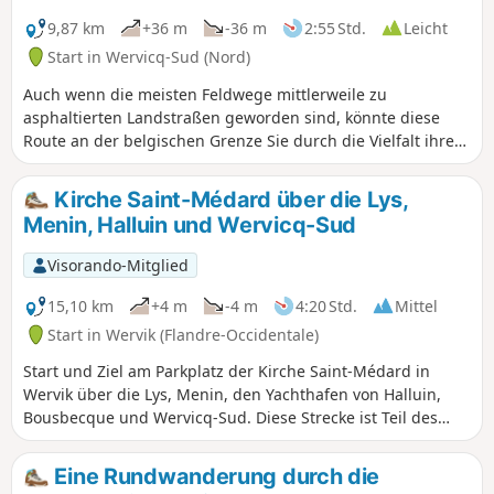
9,87 km
+36 m
-36 m
2:55 Std.
Leicht
Start in Wervicq-Sud (Nord)
Auch wenn die meisten Feldwege mittlerweile zu
asphaltierten Landstraßen geworden sind, könnte diese
Route an der belgischen Grenze Sie durch die Vielfalt ihrer
Umgebung begeistern.
Kirche Saint-Médard über die Lys,
Menin, Halluin und Wervicq-Sud
Visorando-Mitglied
15,10 km
+4 m
-4 m
4:20 Std.
Mittel
Start in Wervik (Flandre-Occidentale)
Start und Ziel am Parkplatz der Kirche Saint-Médard in
Wervik über die Lys, Menin, den Yachthafen von Halluin,
Bousbecque und Wervicq-Sud. Diese Strecke ist Teil des
Rundwegs „Circuit de la Montagne“ in Wervicq-Sud.
Eine Rundwanderung durch die