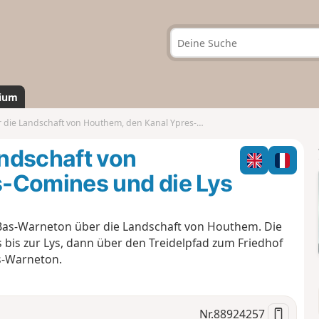
ium
andschaft von Houthem, den Kanal Ypres-Comines und die Lys
ndschaft von
-Comines und die Lys
n Bas-Warneton über die Landschaft von Houthem. Die
bis zur Lys, dann über den Treidelpfad zum Friedhof
s-Warneton.
Nr.
88924257