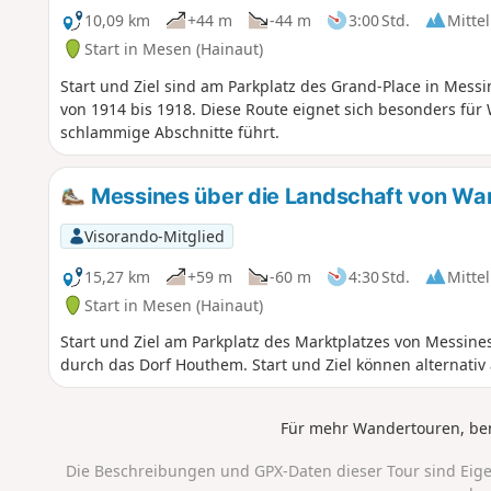
10,09 km
+44 m
-44 m
3:00 Std.
Mittel
Start in Mesen (Hainaut)
Start und Ziel sind am Parkplatz des Grand-Place in Messi
von 1914 bis 1918. Diese Route eignet sich besonders fü
schlammige Abschnitte führt.
Messines über die Landschaft von Wa
Visorando-Mitglied
15,27 km
+59 m
-60 m
4:30 Std.
Mittel
Start in Mesen (Hainaut)
Start und Ziel am Parkplatz des Marktplatzes von Messi
durch das Dorf Houthem. Start und Ziel können alternativ
Für mehr Wandertouren, be
Die Beschreibungen und GPX-Daten dieser Tour sind Eig