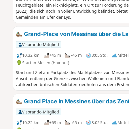
Feuchtgebiete, ein Picknickplatz, ein Ort zur Förderung der
(2022), die sich noch in voller Entwicklung befindet, biete
Gemeinden am Ufer der Lys.
Grand-Place von Messines über die L
Visorando-Mitglied
10,32 km
+45 m
-45 m
3:05 Std.
Mittel
Start in Mesen (Hainaut)
Start und Ziel am Parkplatz des Marktplatzes von Messine
Ausritt entlang der Grenze zwischen Wallonien und Flande
zahlreichen britischen Soldatenfriedhöfen aus dem Erste
Grand Place in Messines über das Ze
Visorando-Mitglied
10,22 km
+63 m
-65 m
3:05 Std.
Mittel