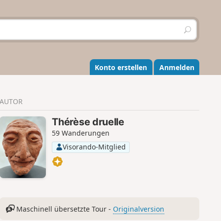
S
u
c
h
e
Konto erstellen
Anmelden
n
AUTOR
Thérèse druelle
59 Wanderungen
Visorando-Mitglied
Maschinell übersetzte Tour -
Originalversion