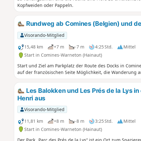
Kopfweiden oder Pappeln.
Rundweg ab Comines (Belgien) und de
Visorando-Mitglied
15,48 km
+7 m
-7 m
4:25 Std.
Mittel
Start in Comines-Warneton (Hainaut)
Start und Ziel am Parkplatz der Route des Docks in Comine
auf der französischen Seite Möglichkeit, die Wanderung
Les Balokken und Les Prés de la Lys 
Henri aus
Visorando-Mitglied
11,81 km
+8 m
-8 m
3:25 Std.
Mittel
Start in Comines-Warneton (Hainaut)
Der Park „Parc des Prés de la Lys“ ist ein Ort zum Spazie