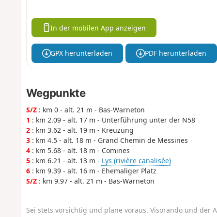
In der mobilen App anzeigen
GPX herunterladen
PDF herunterladen
Wegpunkte
S/Z
: km 0 - alt. 21 m - Bas-Warneton
1
: km 2.09 - alt. 17 m - Unterführung unter der N58
2
: km 3.62 - alt. 19 m - Kreuzung
3
: km 4.5 - alt. 18 m - Grand Chemin de Messines
4
: km 5.68 - alt. 18 m - Comines
5
: km 6.21 - alt. 13 m -
Lys (rivière canalisée)
6
: km 9.39 - alt. 16 m - Ehemaliger Platz
S/Z
: km 9.97 - alt. 21 m - Bas-Warneton
Sei stets vorsichtig und plane voraus. Visorando und der A