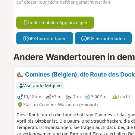
auf dieser Tour nicht haftbar gemacht werden.
In der mobilen App anzeigen
GPX herunterladen
PDF herunterladen
Andere Wandertouren in dem
Comines (Belgien), die Route des Docks 
Visorando-Mitglied
10,42 km
+7 m
-7 m
3:00 Std.
Leicht
Start in Comines-Warneton (Hainaut)
Diese Route durch die Landschaft von Comines ist das gan
April bis Oktober ist. Die Baum- und Strauchhecken, die d
Temperaturschwankungen. Sie tragen auch dazu bei, die 
zu verlangsamen und die Fauna und Flora zu erhalten.Di