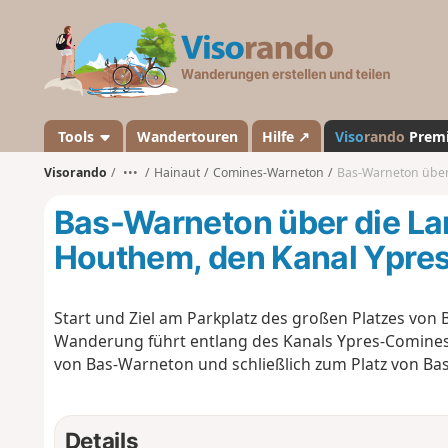
V
i
s
o
r
a
Tools
Wandertouren
Hilfe ↗
Viso
rando
Prem
n
Visorando
•••
Hainaut
Comines-Warneton
Bas-Warneton über die L
d
o
Bas-Warneton über die La
Houthem, den Kanal Ypres
Start und Ziel am Parkplatz des großen Platzes vo
Wanderung führt entlang des Kanals Ypres-Comines 
von Bas-Warneton und schließlich zum Platz von Ba
Details