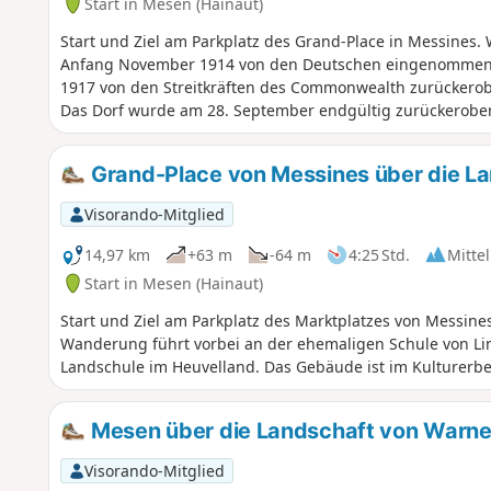
Start in Mesen (Hainaut)
Start und Ziel am Parkplatz des Grand-Place in Messines.
Anfang November 1914 von den Deutschen eingenommen. 
1917 von den Streitkräften des Commonwealth zurückerober
Das Dorf wurde am 28. September endgültig zurückerober
Grand-Place von Messines über die L
Visorando-Mitglied
14,97 km
+63 m
-64 m
4:25 Std.
Mittel
Start in Mesen (Hainaut)
Start und Ziel am Parkplatz des Marktplatzes von Messine
Wanderung führt vorbei an der ehemaligen Schule von Lin
Landschule im Heuvelland. Das Gebäude ist im Kulturerbe-
Mesen über die Landschaft von Warn
Visorando-Mitglied