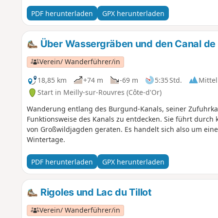
Saint-Jean-de-Losne in die Saône.
PDF herunterladen
GPX herunterladen
Über Wassergräben und den Canal de
Verein/ Wanderführer/in
18,85 km
+74 m
-69 m
5:35 Std.
Mittel
Start in Meilly-sur-Rouvres (Côte-d'Or)
Wanderung entlang des Burgund-Kanals, seiner Zufuhrka
Funktionsweise des Kanals zu entdecken. Sie führt durch k
von Großwildjagden geraten. Es handelt sich also um ei
Wintertage.
PDF herunterladen
GPX herunterladen
Rigoles und Lac du Tillot
Verein/ Wanderführer/in