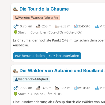
Die Tour de la Chaume
Verein/ Wanderführer/in
10,70 km
+253 m
-253 m
3:45 Std.
Mit
Start in Colombier (Côte-d'Or) (Côte-d'Or)
La Chaume, der höchste Punkt (548 m) zwischen dem obe
Ausblicke.
PDF herunterladen
GPX herunterladen
Die Wälder von Aubaine und Bouilland
Visorando-Mitglied
17,88 km
+378 m
-385 m
6:10 Std.
Mit
Start in Aubaine (Côte-d'Or)
Eine Rundwanderung ab Bécoup durch die Wälder von Aub