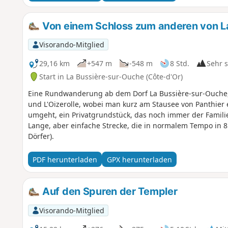
Von einem Schloss zum anderen von L
Visorando-Mitglied
29,16 km
+547 m
-548 m
8 Std.
Sehr 
Start in La Bussière-sur-Ouche (Côte-d'Or)
Eine Rundwanderung ab dem Dorf La Bussière-sur-Ouche,
und L'Oizerolle, wobei man kurz am Stausee von Panthier
umgeht, ein Privatgrundstück, das noch immer der Familie
Lange, aber einfache Strecke, die in normalem Tempo in 
Dörfer).
PDF herunterladen
GPX herunterladen
Auf den Spuren der Templer
Visorando-Mitglied