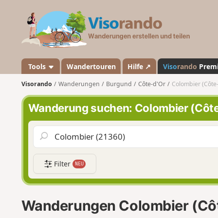
V
i
s
o
r
a
Tools
Wandertouren
Hilfe ↗
Viso
rando
Prem
n
Visorando
Wanderungen
Burgund
Côte-d'Or
Colombier (Côte
d
o
Wanderung suchen: Colombier (Côte
Filter
NEU
Wanderungen Colombier (Côt