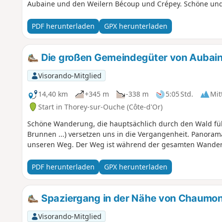
Aubaine und den Weilern Bécoup und Crépey. Schöne und w
PDF herunterladen
GPX herunterladen
Die großen Gemeindegüter von Aubai
Visorando-Mitglied
14,40 km
+345 m
-338 m
5:05 Std.
Mit
Start in Thorey-sur-Ouche (Côte-d'Or)
Schöne Wanderung, die hauptsächlich durch den Wald füh
Brunnen ...) versetzen uns in die Vergangenheit. Panora
unseren Weg. Der Weg ist während der gesamten Wander
PDF herunterladen
GPX herunterladen
Spaziergang in der Nähe von Chaumon
Visorando-Mitglied