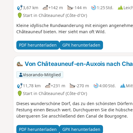
3,67 km
+142 m
-144 m
1:25 Std.
Leic
Start in Châteauneuf (Côte-d'Or)
Kleine idyllische Rundwanderung mit einigen angenehmen 
Châteauneuf bieten. Hier sieht man oft Wild.
PDF herunterladen
GPX herunterladen
Von Châteauneuf-en-Auxois nach Ch
Visorando-Mitglied
11,78 km
+231 m
-270 m
4:00 Std.
Mit
Start in Châteauneuf (Côte-d'Or)
Dieses wunderschöne Dorf, das zu den schönsten Dörfern Fr
Festung einen Besuch wert. Durchqueren Sie die hübsch
überqueren Sie anschließend den Canal de Bourgogne.
PDF herunterladen
GPX herunterladen