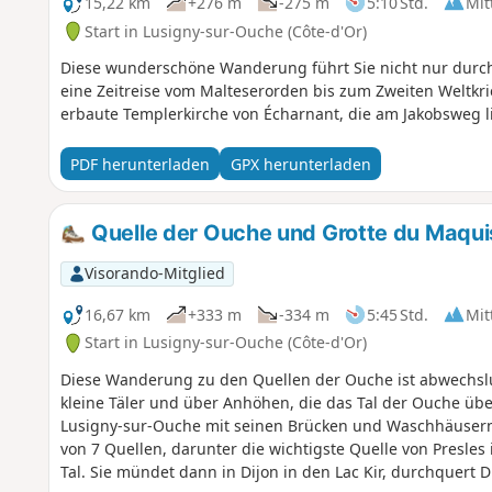
15,22 km
+276 m
-275 m
5:10 Std.
Mit
Start in Lusigny-sur-Ouche (Côte-d'Or)
Diese wunderschöne Wanderung führt Sie nicht nur durch
eine Zeitreise vom Malteserorden bis zum Zweiten Weltkri
erbaute Templerkirche von Écharnant, die am Jakobsweg li
PDF herunterladen
GPX herunterladen
Quelle der Ouche und Grotte du Maqui
Visorando-Mitglied
16,67 km
+333 m
-334 m
5:45 Std.
Mit
Start in Lusigny-sur-Ouche (Côte-d'Or)
Diese Wanderung zu den Quellen der Ouche ist abwechsl
kleine Täler und über Anhöhen, die das Tal der Ouche üb
Lusigny-sur-Ouche mit seinen Brücken und Waschhäuser
von 7 Quellen, darunter die wichtigste Quelle von Presles 
Tal. Sie mündet dann in Dijon in den Lac Kir, durchquert