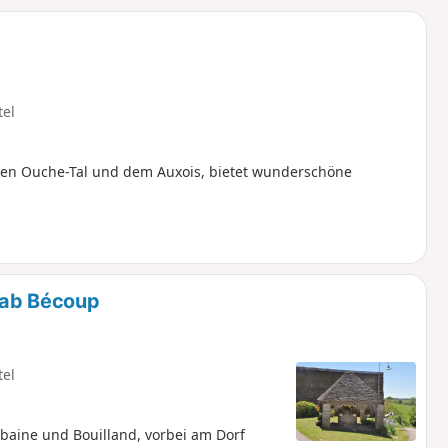
u
n
m
tel
ren Ouche-Tal und dem Auxois, bietet wunderschöne
 ab Bécoup
tel
aine und Bouilland, vorbei am Dorf