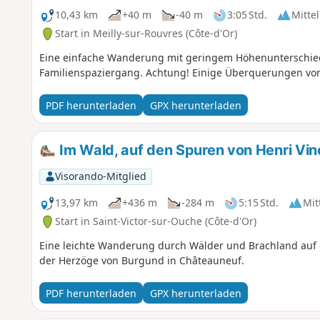
10,43 km
+40 m
-40 m
3:05 Std.
Mittel
Start in Meilly-sur-Rouvres (Côte-d'Or)
Eine einfache Wanderung mit geringem Höhenunterschied 
Familienspaziergang. Achtung! Einige Überquerungen vo
PDF herunterladen
GPX herunterladen
Im Wald, auf den Spuren von Henri Vi
Visorando-Mitglied
13,97 km
+436 m
-284 m
5:15 Std.
Mit
Start in Saint-Victor-sur-Ouche (Côte-d'Or)
Eine leichte Wanderung durch Wälder und Brachland auf d
der Herzöge von Burgund in Châteauneuf.
PDF herunterladen
GPX herunterladen