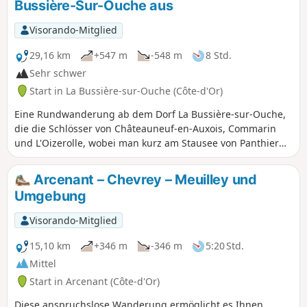
Bussière-Sur-Ouche aus
Visorando-Mitglied
29,16 km
+547 m
-548 m
8 Std.
Sehr schwer
Start in La Bussière-sur-Ouche (Côte-d'Or)
Eine Rundwanderung ab dem Dorf La Bussière-sur-Ouche,
die die Schlösser von Châteauneuf-en-Auxois, Commarin
und L'Oizerolle, wobei man kurz am Stausee von Panthier
entlangführt und auf dem Rückweg den Ort „La Pourrie“
umgeht, ein Privatgrundstück, das noch immer der Familie
Arcenant – Chevrey – Meuilley und
des burgundischen Schriftstellers Henri Vincenot gehört.
Umgebung
Lange, aber einfache Strecke, die in normalem Tempo in 8
Stunden zurückgelegt wird (9 Stunden bei Besichtigung der
Visorando-Mitglied
Dörfer).
15,10 km
+346 m
-346 m
5:20 Std.
Mittel
Start in Arcenant (Côte-d'Or)
Diese anspruchslose Wanderung ermöglicht es Ihnen,