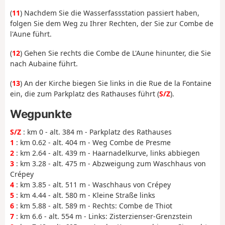
(
11
) Nachdem Sie die Wasserfassstation passiert haben,
folgen Sie dem Weg zu Ihrer Rechten, der Sie zur Combe de
l'Aune führt.
(
12
) Gehen Sie rechts die Combe de L'Aune hinunter, die Sie
nach Aubaine führt.
(
13
) An der Kirche biegen Sie links in die Rue de la Fontaine
ein, die zum Parkplatz des Rathauses führt (
S/Z
).
Wegpunkte
S/Z
: km 0 - alt. 384 m - Parkplatz des Rathauses
1
: km 0.62 - alt. 404 m - Weg Combe de Presme
2
: km 2.64 - alt. 439 m - Haarnadelkurve, links abbiegen
3
: km 3.28 - alt. 475 m - Abzweigung zum Waschhaus von
Crépey
4
: km 3.85 - alt. 511 m - Waschhaus von Crépey
5
: km 4.44 - alt. 580 m - Kleine Straße links
6
: km 5.88 - alt. 589 m - Rechts: Combe de Thiot
7
: km 6.6 - alt. 554 m - Links: Zisterzienser-Grenzstein