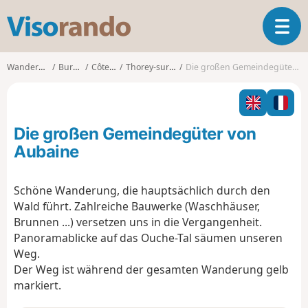
V
T
i
o
s
g
o
Wanderungen
Burgund
Côte-d'Or
Thorey-sur-Ouche
Die großen Gemeindegüter von Aubaine
g
r
l
a
e
n
n
d
Die großen Gemeindegüter von
a
o
v
Aubaine
i
g
Schöne Wanderung, die hauptsächlich durch den
a
Wald führt. Zahlreiche Bauwerke (Waschhäuser,
t
i
Brunnen ...) versetzen uns in die Vergangenheit.
o
Panoramablicke auf das Ouche-Tal säumen unseren
n
Weg.
Der Weg ist während der gesamten Wanderung gelb
markiert.