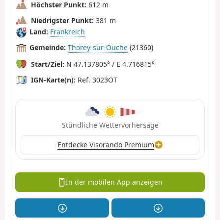
Höchster Punkt:
612 m
Niedrigster Punkt:
381 m
Land:
Frankreich
Gemeinde:
Thorey-sur-Ouche
(21360)
Start/Ziel:
N 47.137805° / E 4.716815°
IGN-Karte(n):
Ref. 3023OT
Stündliche Wettervorhersage
Entdecke Visorando Premium
In der mobilen App anzeigen