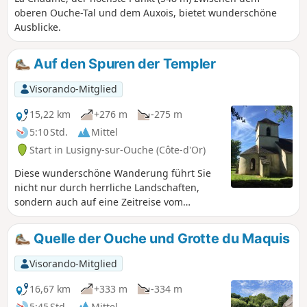
oberen Ouche-Tal und dem Auxois, bietet wunderschöne
Ausblicke.
Auf den Spuren der Templer
Visorando-Mitglied
15,22 km
+276 m
-275 m
5:10 Std.
Mittel
Start in Lusigny-sur-Ouche (Côte-d'Or)
Diese wunderschöne Wanderung führt Sie
nicht nur durch herrliche Landschaften,
sondern auch auf eine Zeitreise vom
Malteserorden bis zum Zweiten Weltkrieg.
Höhepunkt ist die im 12. Jahrhundert
Quelle der Ouche und Grotte du Maquis
erbaute Templerkirche von Écharnant, die
am Jakobsweg liegt, weshalb sich dort
Visorando-Mitglied
Templer niederließen.
16,67 km
+333 m
-334 m
5:45 Std.
Mittel