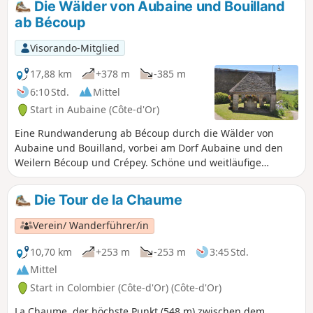
Die Wälder von Aubaine und Bouilland
ab Bécoup
Visorando-Mitglied
17,88 km
+378 m
-385 m
6:10 Std.
Mittel
Start in Aubaine (Côte-d'Or)
Eine Rundwanderung ab Bécoup durch die Wälder von
Aubaine und Bouilland, vorbei am Dorf Aubaine und den
Weilern Bécoup und Crépey. Schöne und weitläufige
Ausblicke auf der Strecke.
Die Tour de la Chaume
Verein/ Wanderführer/in
10,70 km
+253 m
-253 m
3:45 Std.
Mittel
Start in Colombier (Côte-d'Or) (Côte-d'Or)
La Chaume, der höchste Punkt (548 m) zwischen dem