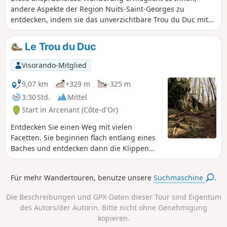
andere Aspekte der Region Nuits-Saint-Georges zu
entdecken, indem sie das unverzichtbare Trou du Duc mit
klassischeren Abschnitten verbindet. Eine Wanderung, die
Sie unternehmen sollten, um Abwechslung zu schaffen,
Le Trou du Duc
wenn Sie alle anderen Wanderungen bereits gemacht
haben und Lust auf etwas Neues haben!
Visorando-Mitglied
9,07 km
+329 m
-325 m
3:30 Std.
Mittel
Start in Arcenant (Côte-d'Or)
Entdecken Sie einen Weg mit vielen
Facetten. Sie beginnen flach entlang eines
Baches und entdecken dann die Klippen
und das Trou du Duc. Durchqueren Sie den
Wald und entdecken Sie zwei historische
Für mehr Wandertouren, benutze unsere
Suchmaschine
.
Orte: die gallo-römische Stätte und das
Monument des Maquis. Rückweg durch die
Die Beschreibungen und GPX-Daten dieser Tour sind Eigentum
Weinberge.
des Autors/der Autorin. Bitte nicht ohne Genehmigung
kopieren.