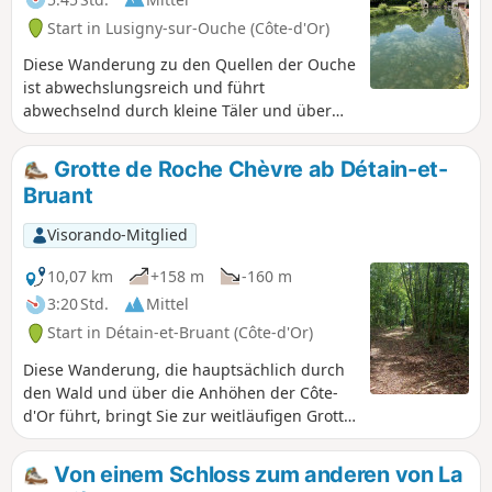
Start in Lusigny-sur-Ouche (Côte-d'Or)
Diese Wanderung zu den Quellen der Ouche
ist abwechslungsreich und führt
abwechselnd durch kleine Täler und über
Anhöhen, die das Tal der Ouche überragen.
Dabei können Sie das charmante Dorf
Grotte de Roche Chèvre ab Détain-et-
Lusigny-sur-Ouche mit seinen Brücken und
Bruant
Waschhäusern besuchen. Die Ouche, ein
Zusammenfluss von 7 Quellen, darunter die
Visorando-Mitglied
wichtigste Quelle von Presles in Lusigny,
schlängelt sich durch ihr oberes Tal. Sie
10,07 km
+158 m
-160 m
mündet dann in Dijon in den Lac Kir,
3:20 Std.
Mittel
durchquert Dijon und mündet nach 95 km in
Start in Détain-et-Bruant (Côte-d'Or)
der Nähe von Saint-Jean-de-Losne in die
Saône.
Diese Wanderung, die hauptsächlich durch
den Wald und über die Anhöhen der Côte-
d'Or führt, bringt Sie zur weitläufigen Grotte
de Roche Chèvre, die einen Besuch wert ist.
Beachten Sie jedoch zwei Passagen mit
Von einem Schloss zum anderen von La
hohem Gras.