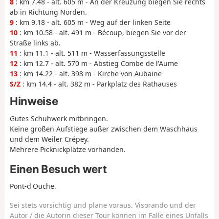
8
: km 7.48 - alt. 605 m - An der Kreuzung biegen Sie rechts
ab in Richtung Norden.
9
: km 9.18 - alt. 605 m - Weg auf der linken Seite
10
: km 10.58 - alt. 491 m - Bécoup, biegen Sie vor der
Straße links ab.
11
: km 11.1 - alt. 511 m - Wasserfassungsstelle
12
: km 12.7 - alt. 570 m - Abstieg Combe de l'Aume
13
: km 14.22 - alt. 398 m - Kirche von Aubaine
S/Z
: km 14.4 - alt. 382 m - Parkplatz des Rathauses
Hinweise
Gutes Schuhwerk mitbringen.
Keine großen Aufstiege außer zwischen dem Waschhaus
und dem Weiler Crépey.
Mehrere Picknickplätze vorhanden.
Einen Besuch wert
Pont-d'Ouche.
Sei stets vorsichtig und plane voraus. Visorando und der
Autor / die Autorin dieser Tour können im Falle eines Unfalls