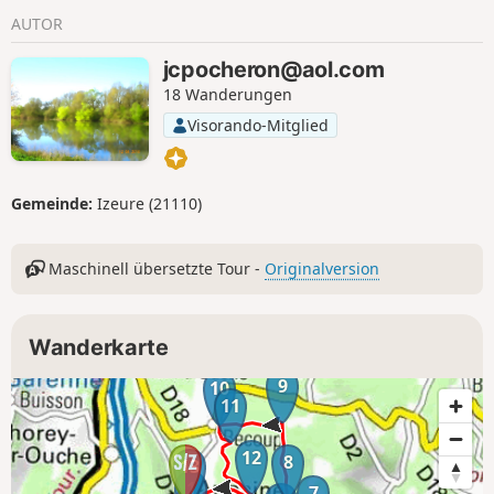
AUTOR
jcpocheron@aol.com
18 Wanderungen
Visorando-Mitglied
Gemeinde:
Izeure (21110)
Maschinell übersetzte Tour -
Originalversion
Wanderkarte
9
10
11
12
8
13
1
7