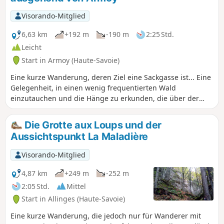
die somit zahlreiche Varianten bietet.
Visorando-Mitglied
6,63 km
+192 m
-190 m
2:25 Std.
Leicht
Start in Armoy (Haute-Savoie)
Eine kurze Wanderung, deren Ziel eine Sackgasse ist... Eine
Gelegenheit, in einen wenig frequentierten Wald
einzutauchen und die Hänge zu erkunden, die über der
Schlucht des Flusses Dranse liegen. Es erwartet Sie eine
feuchte Vegetation, in der sich das Moos nach Herzenslust
Die Grotte aux Loups und der
ausbreitet.
Aussichtspunkt La Maladière
Visorando-Mitglied
4,87 km
+249 m
-252 m
2:05 Std.
Mittel
Start in Allinges (Haute-Savoie)
Eine kurze Wanderung, die jedoch nur für Wanderer mit