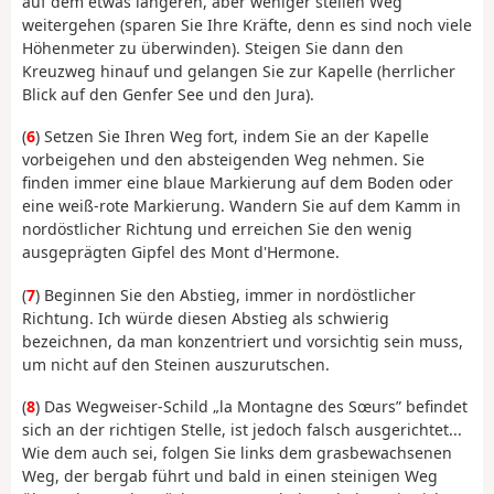
auf dem etwas längeren, aber weniger steilen Weg
weitergehen (sparen Sie Ihre Kräfte, denn es sind noch viele
Höhenmeter zu überwinden). Steigen Sie dann den
Kreuzweg hinauf und gelangen Sie zur Kapelle (herrlicher
Blick auf den Genfer See und den Jura).
(
6
) Setzen Sie Ihren Weg fort, indem Sie an der Kapelle
vorbeigehen und den absteigenden Weg nehmen. Sie
finden immer eine blaue Markierung auf dem Boden oder
eine weiß-rote Markierung. Wandern Sie auf dem Kamm in
nordöstlicher Richtung und erreichen Sie den wenig
ausgeprägten Gipfel des Mont d'Hermone.
(
7
) Beginnen Sie den Abstieg, immer in nordöstlicher
Richtung. Ich würde diesen Abstieg als schwierig
bezeichnen, da man konzentriert und vorsichtig sein muss,
um nicht auf den Steinen auszurutschen.
(
8
) Das Wegweiser-Schild „la Montagne des Sœurs” befindet
sich an der richtigen Stelle, ist jedoch falsch ausgerichtet...
Wie dem auch sei, folgen Sie links dem grasbewachsenen
Weg, der bergab führt und bald in einen steinigen Weg