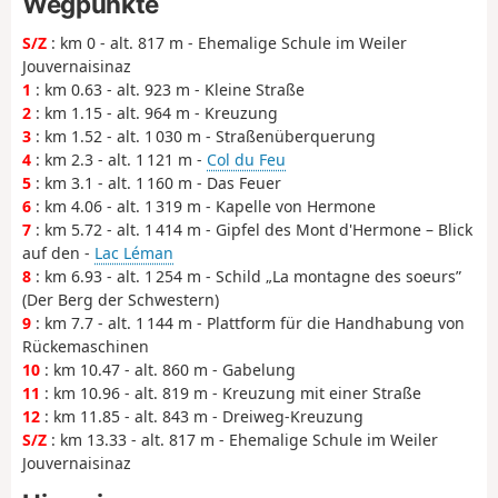
Wegpunkte
S/Z
: km 0 - alt. 817 m - Ehemalige Schule im Weiler
Jouvernaisinaz
1
: km 0.63 - alt. 923 m - Kleine Straße
2
: km 1.15 - alt. 964 m - Kreuzung
3
: km 1.52 - alt. 1 030 m - Straßenüberquerung
4
: km 2.3 - alt. 1 121 m -
Col du Feu
5
: km 3.1 - alt. 1 160 m - Das Feuer
6
: km 4.06 - alt. 1 319 m - Kapelle von Hermone
7
: km 5.72 - alt. 1 414 m - Gipfel des Mont d'Hermone – Blick
auf den -
Lac Léman
8
: km 6.93 - alt. 1 254 m - Schild „La montagne des soeurs”
(Der Berg der Schwestern)
9
: km 7.7 - alt. 1 144 m - Plattform für die Handhabung von
Rückemaschinen
10
: km 10.47 - alt. 860 m - Gabelung
11
: km 10.96 - alt. 819 m - Kreuzung mit einer Straße
12
: km 11.85 - alt. 843 m - Dreiweg-Kreuzung
S/Z
: km 13.33 - alt. 817 m - Ehemalige Schule im Weiler
Jouvernaisinaz