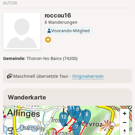
AUTOR
roccou16
6 Wanderungen
Visorando-Mitglied
Gemeinde:
Thonon-les-Bains (74200)
Maschinell übersetzte Tour -
Originalversion
Wanderkarte
11
10
9
8
12
7