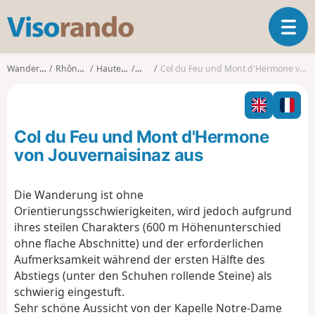
V
T
i
o
s
g
o
Wanderungen
Rhône-Alpes
Haute-Savoie
Orcier
Col du Feu und Mont d'Hermone von Jouvernaisinaz aus
g
r
l
a
e
n
n
d
Col du Feu und Mont d'Hermone
a
o
v
von Jouvernaisinaz aus
i
g
Die Wanderung ist ohne
a
Orientierungsschwierigkeiten, wird jedoch aufgrund
t
i
ihres steilen Charakters (600 m Höhenunterschied
o
ohne flache Abschnitte) und der erforderlichen
n
Aufmerksamkeit während der ersten Hälfte des
Abstiegs (unter den Schuhen rollende Steine) als
schwierig eingestuft.
Sehr schöne Aussicht von der Kapelle Notre-Dame