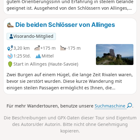
gutem Orientierungssinn und Erfahrung in steilem Gelände
geeignet ist. Ausgehend von den Schlössern von Allinges,
die einen Besuch wert sind, gelangt man nach einem
angenehmen Waldspaziergang über einen angelegten Weg
Die beiden Schlösser von Allinges
zur Grotte aux Loups inmitten einer wilden Landschaft.
Oberhalb der Höhle bietet der Aussichtspunkt La Maladière
Visorando-Mitglied
einen schönen Blick auf den Genfer See.
3,20 km
+175 m
-175 m
1:25 Std.
Mittel
Start in Allinges (Haute-Savoie)
Zwei Burgen auf einem Hügel, die lange Zeit Rivalen waren,
bevor sie zerstört wurden. Diese kurze Wanderung mit
einigen steilen Passagen ermöglicht es Ihnen, die
Überreste dieser Burgen, darunter eine romanische
Kapelle, zu besichtigen und einen weiten Blick über den
Für mehr Wandertouren, benutze unsere
Suchmaschine
.
Genfer See zu genießen. Eine noch kürzere Variante
vermeidet den größten Teil des Höhenunterschieds.
Die Beschreibungen und GPX-Daten dieser Tour sind Eigentum
des Autors/der Autorin. Bitte nicht ohne Genehmigung
kopieren.