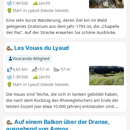
1:40 Std.
Leicht
Start in Lyaud (Haute-Savoie)
Eine sehr kurze Wanderung, deren Ziel ein im Wald
gelegenes Oratorium aus dem Jahr 1793 ist, die „Chapelle
des Pas“. Auf der Strecke erwarten Sie schöne Ausblicke.
Les Vouas du Lyaud
Visorando-Mitglied
4,65 km
+57 m
-57 m
1:30 Std.
Leicht
Start in Lyaud (Haute-Savoie)
Die Vouas sind Teiche, die sich in Senken gebildet haben,
die nach dem Rückzug des Rhonegletschers am Ende der
letzten Eiszeit (vor etwa 10.000 Jahren) entstanden sind.
Diese kurze Wanderung ermöglicht es Ihnen, zwei dieser
Teiche zu besuchen und durch etwas Unterholz zu
Auf einem Balkon über der Dranse,
wandern. Eine Rundwanderung mit mehreren Schleifen,
ausgehend von Armoy