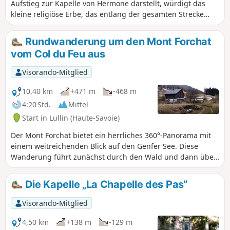
Aufstieg zur Kapelle von Hermone darstellt, würdigt das
kleine religiöse Erbe, das entlang der gesamten Strecke
sehr präsent ist, und bietet vom Gipfel aus einen herrlichen
Blick auf den Genfer See.
Rundwanderung um den Mont Forchat
vom Col du Feu aus
Visorando-Mitglied
10,40 km
+471 m
-468 m
4:20 Std.
Mittel
Start in Lullin (Haute-Savoie)
Der Mont Forchat bietet ein herrliches 360°-Panorama mit
einem weitreichenden Blick auf den Genfer See. Diese
Wanderung führt zunächst durch den Wald und dann über
die schöne Alm Trécoud zum Gipfel. Es sind mehrere
Varianten möglich.
Die Kapelle „La Chapelle des Pas“
Visorando-Mitglied
4,50 km
+138 m
-129 m