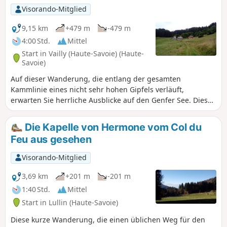
Visorando-Mitglied
9,15 km
+479 m
-479 m
4:00 Std.
Mittel
Start in Vailly (Haute-Savoie) (Haute-
Savoie)
Auf dieser Wanderung, die entlang der gesamten
Kammlinie eines nicht sehr hohen Gipfels verläuft,
erwarten Sie herrliche Ausblicke auf den Genfer See. Diese
Rundwanderung bietet eine originellere und
abwechslungsreichere Alternative zum üblichen Aufstieg
Die Kapelle von Hermone vom Col du
vom Col du Feu. Einige Passagen erfordern Vorsicht.
Feu aus gesehen
Visorando-Mitglied
3,69 km
+201 m
-201 m
1:40 Std.
Mittel
Start in Lullin (Haute-Savoie)
Diese kurze Wanderung, die einen üblichen Weg für den