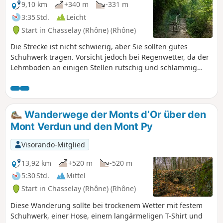
9,10 km
+340 m
-331 m
3:35 Std.
Leicht
Start in Chasselay (Rhône) (Rhône)
Die Strecke ist nicht schwierig, aber Sie sollten gutes
Schuhwerk tragen. Vorsicht jedoch bei Regenwetter, da der
Lehmboden an einigen Stellen rutschig und schlammig
sein kann. Entlang der gesamten Strecke finden Sie
Informationstafeln zur Entstehung des Monts d'Or-Massivs.
Wanderwege der Monts d’Or über den
Mont Verdun und den Mont Py
Visorando-Mitglied
13,92 km
+520 m
-520 m
5:30 Std.
Mittel
Start in Chasselay (Rhône) (Rhône)
Diese Wanderung sollte bei trockenem Wetter mit festem
Schuhwerk, einer Hose, einem langärmeligen T-Shirt und