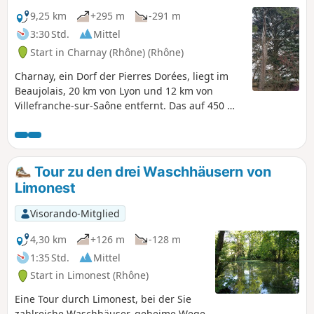
die Wege rutschig und schlammig sein
können.
9,25 km
+295 m
-291 m
3:30 Std.
Mittel
Start in Charnay (Rhône) (Rhône)
Charnay, ein Dorf der Pierres Dorées, liegt im
Beaujolais, 20 km von Lyon und 12 km von
Villefranche-sur-Saône entfernt. Das auf 450 m
Höhe gelegene Dorf ist umgeben von den
Gemeinden Alix, Belmont, Saint-Jean des
Vignes, Morancé und Marcy. Eine kleine
Wanderung auf wenig frequentierten Wegen
Tour zu den drei Waschhäusern von
und kleinen Straßen.
Limonest
Visorando-Mitglied
4,30 km
+126 m
-128 m
1:35 Std.
Mittel
Start in Limonest (Rhône)
Eine Tour durch Limonest, bei der Sie
zahlreiche Waschhäuser, geheime Wege