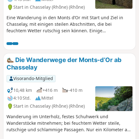
Start in Chasselay (Rhône) (Rhône)
Eine Wanderung in den Monts d’Or mit Start und Ziel in
Chasselay, mit einigen steilen Abschnitten, die bei
feuchtem Wetter rutschig sein können. Einige
Trockenmauerunterstände (Kalköfen) und der Kalkofen. Sie
kommen an militärischen Einrichtungen vorbei, an denen
das Fotografieren verboten ist.
Die Wanderwege der Monts-d’Or ab
Chasselay
Visorando-Mitglied
10,48 km
+416 m
-410 m
4:10 Std.
Mittel
Start in Chasselay (Rhône) (Rhône)
Wanderung im Unterholz, festes Schuhwerk und
Wanderstöcke mitnehmen; bei feuchtem Wetter steile,
rutschige und schlammige Passagen. Nur ein Kilometer auf
der Straße, wobei man problemlos auf dem Seitenstreifen