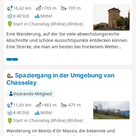
16,42 km
+703 m
-703 m
6:40 Std.
Mittel
Start in Chasselay (Rhône) (Rhône)
Eine Wanderung, auf der Sie viele abwechslungsreiche
Abschnitte und schöne Aussichtspunkte entdecken können.
Eine Strecke, die man am besten bei trockenem Wetter
unternimmt.
Spaziergang in der Umgebung von
Chasselay
Visorando-Mitglied
11,65 km
+483 m
-475 m
4:40 Std.
Mittel
Start in Chasselay (Rhône) (Rhône)
Wanderung im Monts-d'Or-Massiv, die bekannte und