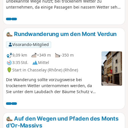
unbekannte Wege nutzt; bei trockenem Wetter zu
unternehmen, da einige Passagen bei nassem Wetter sehr
matschig und rutschig sind. Vorsicht beim Überqueren des
4x4-Übungsgeländes. Wenn am Wochenende Fahrzeuge
unterwegs sind, bitte um Erlaubnis zum Überqueren bitten.
Rundwanderung um den Mont Verdun
Visorando-Mitglied
9,09 km
+349 m
-350 m
3:35 Std.
Mittel
Start in Chasselay (Rhône) (Rhône)
Die Wanderung sollte vorzugsweise bei
trockenem Wetter unternommen werden, da
Sie unter dem Laubdach der Bäume Schutz vor
der Sonne finden.
Auf den Wegen und Pfaden des Monts
d'Or-Massivs