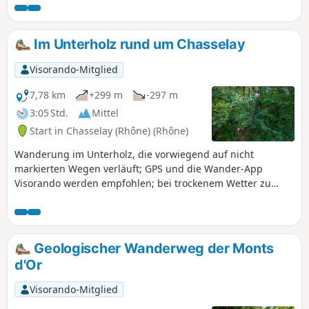
gehen kann.
Im Unterholz rund um Chasselay
Visorando-Mitglied
7,78 km
+299 m
-297 m
3:05 Std.
Mittel
Start in Chasselay (Rhône) (Rhône)
Wanderung im Unterholz, die vorwiegend auf nicht
markierten Wegen verläuft; GPS und die Wander-App
Visorando werden empfohlen; bei trockenem Wetter zu
unternehmen. Einige sehr steile Passagen, Wanderstöcke
empfohlen. Dauer der Wanderung ca. 3,5 Stunden. An die
Wanderschuhe!
Geologischer Wanderweg der Monts
d'Or
Visorando-Mitglied