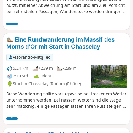
nutzt, mit einer Abweichung am Start und am Ziel. Vorsicht
bei sehr steilen Passagen, Wanderstöcke werden dringend
empfohlen, um diese bei nassem Wetter zu vermeiden.
Eine Rundwanderung im Massif des
Monts d'Or mit Start in Chasselay
Visorando-Mitglied
5,24 km
+239 m
-239 m
2:10 Std.
Leicht
Start in Chasselay (Rhône) (Rhône)
Diese Wanderung sollte vorzugsweise bei trockenem Wetter
unternommen werden. Bei nassem Wetter sind die Wege
sehr matschig, einige Passagen lassen Ihren Puls steigen,
sind aber nicht unüberwindbar. Der Beginn der Wanderung
erfolgt auf einer wenig begehenen asphaltierten Straße
über etwa 700 m. Bitte respektieren Sie die Umgebung und
lassen Sie keinen Müll zurück.