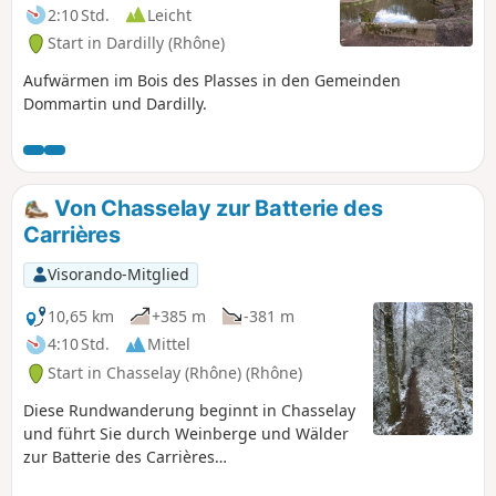
2:10 Std.
Leicht
Start in Dardilly (Rhône)
Aufwärmen im Bois des Plasses in den Gemeinden
Dommartin und Dardilly.
Von Chasselay zur Batterie des
Carrières
Visorando-Mitglied
10,65 km
+385 m
-381 m
4:10 Std.
Mittel
Start in Chasselay (Rhône) (Rhône)
Diese Rundwanderung beginnt in Chasselay
und führt Sie durch Weinberge und Wälder
zur Batterie des Carrières
(Befestigungsanlage aus dem Jahr 1874). Sie