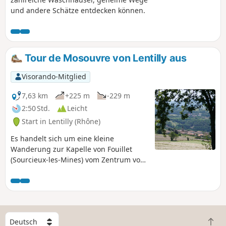
und andere Schätze entdecken können.
Tour de Mosouvre von Lentilly aus
Visorando-Mitglied
7,63 km
+225 m
-229 m
2:50 Std.
Leicht
Start in Lentilly (Rhône)
Es handelt sich um eine kleine
Wanderung zur Kapelle von Fouillet
(Sourcieux-les-Mines) vom Zentrum von
Lentilly aus. Orientierungstafel an der
Kapelle, bei schönem Wetter sehr
schöne Aussicht in alle Richtungen.
Außergewöhnliches Panorama in 500 m
Höhe auf die Monts du Lyonnais und
W
den Beaujolais, den Großraum Lyon und