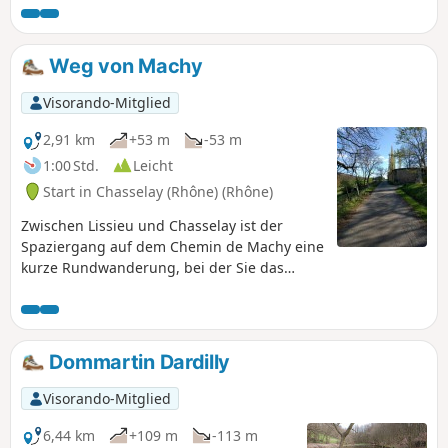
Weg von Machy
Visorando-Mitglied
2,91 km
+53 m
-53 m
1:00 Std.
Leicht
Start in Chasselay (Rhône) (Rhône)
Zwischen Lissieu und Chasselay ist der
Spaziergang auf dem Chemin de Machy eine
kurze Rundwanderung, bei der Sie das
Schloss Machy und die umliegende
Landschaft entdecken können. Der
Spaziergang führt abwechselnd durch
bewaldete und sonnige Gebiete.
Dommartin Dardilly
Visorando-Mitglied
6,44 km
+109 m
-113 m