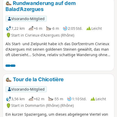
Rundwanderung auf dem
Balad'Azergues
Visorando-Mitglied
7,22 km
+6 m
-6 m
2:05 Std.
Leicht
Start in Civrieux-d'Azergues (Rhône)
Als Start- und Zielpunkt habe ich das Dorfzentrum Civrieux
d'Azergues mit seinen goldenen Steinen gewählt, das man
oft übersieht... Schöne, relativ schattige Wanderung ohne
erkennbare Schwierigkeiten, die sich auch für Fahrräder,
Kinder oder unsere vierbeinigen Freunde eignet. Vorsicht
jedoch auf dem Straßenabschnitt (200 m) und am Azergues,
der ein Fluss bleibt.
Tour de la Chicotière
Visorando-Mitglied
3,56 km
+62 m
-55 m
1:10 Std.
Leicht
Start in Dommartin (Rhône) (Rhône)
Ein kurzer Spaziergang, um dieses abgelegene Viertel von