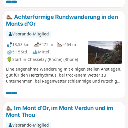
können den perfekt restaurierten Kalkofen
von Poleymieux besichtigen, der von
zahlreichen Tafeln umgeben ist, die seine
Achterförmige Rundwanderung in den
Funktionsweise beschreiben. Auf dem
Monts d'Or
Rückweg können Sie je nach Jahreszeit
verschiedene Orchideen und Trollblumen
Visorando-Mitglied
sehen.
13,53 km
+471 m
-464 m
5:15 Std.
Mittel
Start in Chasselay (Rhône) (Rhône)
Eine angenehme Wanderung mit einigen steilen Anstiegen,
gut für den Herzrhythmus, bei trockenem Wetter zu
unternehmen, bei Regenwetter schlammige und rutschige
Passagen.
Im Mont d'Or, im Mont Verdun und im
Mont Thou
Visorando-Mitglied