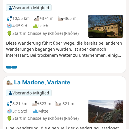
Visorando-Mitglied
10,55 km
+374 m
-365 m
4:05 Std.
Leicht
Start in Chasselay (Rhône) (Rhône)
Diese Wanderung führt über Wege, die bereits bei anderen
Wanderungen begangen wurden, ist aber dennoch
interessant. Bei trockenem Wetter zu unternehmen, einige
steile Passagen.
La Madone, Variante
Visorando-Mitglied
8,21 km
+323 m
-321 m
3:15 Std.
Mittel
Start in Chasselay (Rhône) (Rhône)
Eine Wanderung, die einen Teil der Wanderung „Madone”