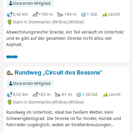
Visorando-Mitglied
9,42 km
+190 m
-184 m
1 Std.
Leicht
Start in Dommartin (Rhône) (Rhône)
Abwechslungsreiche Strecke, ein Teil verläuft im Unterholz
und es gibt auf der gesamten Strecke nicht allzu viel
Asphalt.
Rundweg „Circuit des Bessons“
Visorando-Mitglied
4,02 km
+62 m
-61 m
1:20 Std.
Leicht
Start in Dommartin (Rhône) (Rhône)
Rundweg im Unterholz, ideal bei heißem Wetter. Kein
Schwierigkeitsgrad. Die Strecke ist für Kinder, Hunde und
Fahrräder zugänglich, wobei an Straßenkreuzungen
Vorsicht geboten ist.