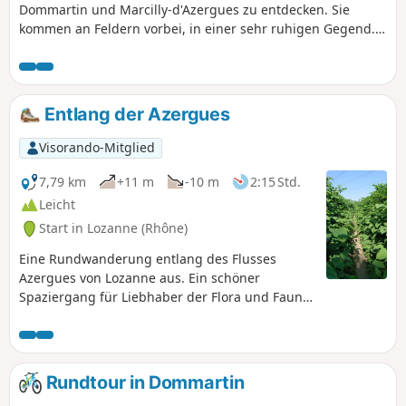
Dommartin und Marcilly-d'Azergues zu entdecken. Sie
kommen an Feldern vorbei, in einer sehr ruhigen Gegend.
Sie genießen die Aussicht auf das untere Beaujolais und
entdecken den kleinen Chemin des Chouettes.
Entlang der Azergues
Visorando-Mitglied
7,79 km
+11 m
-10 m
2:15 Std.
Leicht
Start in Lozanne (Rhône)
Eine Rundwanderung entlang des Flusses
Azergues von Lozanne aus. Ein schöner
Spaziergang für Liebhaber der Flora und Fauna.
Zögern Sie nicht, wenn möglich, zum Ufer des
Flusses hinunterzugehen.
Rundtour in Dommartin