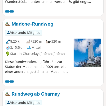
Wanderstöcken unternommen werden. Es gibt enge
Passagen mit vereinzelten Brombeersträuchern. Die
Nutzung der App „Visorando“ wird empfohlen.
Madone-Rundweg
Visorando-Mitglied
8,25 km
+320 m
-320 m
3:15 Std.
Mittel
Start in Chasselay (Rhône) (Rhône)
Diese Rundwanderung führt Sie zur
Statue der Madonna, die 2009 anstelle
einer anderen, gestohlenen Madonna
aufgestellt wurde. Unterwegs sehen Sie
die Einsiedelei Saint-Antoine, die
Grabstätte des Einsiedlers Benoît
Rousset sowie einen Trockenraum. Sie
Rundweg ab Charnay
können Pferden und Mountainbikern
begegnen. Vorsicht bei Regenwetter, da
Visorando-Mitglied