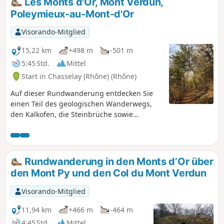
Les Monts d'Or, Mont Verdun,
Poleymieux-au-Mont-d'Or
Visorando-Mitglied
15,22 km
+498 m
-501 m
5:45 Std.
Mittel
Start in Chasselay (Rhône) (Rhône)
Auf dieser Rundwanderung entdecken Sie
einen Teil des geologischen Wanderwegs,
den Kalkofen, die Steinbrüche sowie
zahlreiche Trockenmauerunterstände, die
den Bauern als Unterschlupf dienten und
nach dem letzten Krieg teilweise als
Wohnraum genutzt wurden, bis eine neue
Rundwanderung in den Monts d’Or über
Unterkunft gefunden war. Achtung, bei
den Mont Py und den Col du Mont Verdun
feuchtem Wetter sind einige Passagen
schlammig und rutschig.
Visorando-Mitglied
11,94 km
+466 m
-464 m
4:45 Std.
Mittel