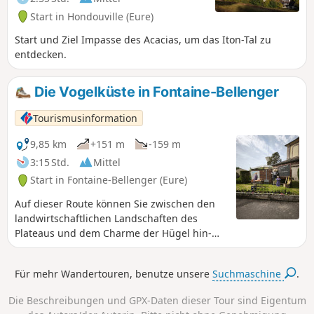
de Lormais“. Das architektonische Erbe
Start in Hondouville (Eure)
dieses Dorfes wird Sie mit seinem
„Priorat“ am Ufer der Seine sowie
Start und Ziel Impasse des Acacias, um das Iton-Tal zu
seinem prächtigen Brotbackofen am
entdecken.
Ausgangspunkt der Wanderung
überraschen.
Die Vogelküste in Fontaine-Bellenger
Tourismusinformation
9,85 km
+151 m
-159 m
3:15 Std.
Mittel
Start in Fontaine-Bellenger (Eure)
Auf dieser Route können Sie zwischen den
landwirtschaftlichen Landschaften des
Plateaus und dem Charme der Hügel hin-
und herwechseln. Nachdem Sie die Seine
und die schönen Anwesen entlang des
Für mehr Wandertouren, benutze unsere
Suchmaschine
.
Flusses erkundet haben, können Sie
während des Aufstiegs die Panoramablicke
Die Beschreibungen und GPX-Daten dieser Tour sind Eigentum
genießen. Entdecken Sie anschließend das