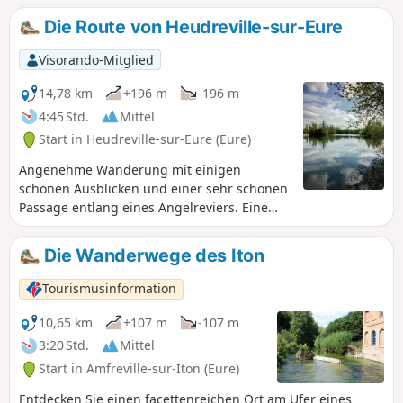
fotografieren Sie die Fauna und Flora des Unterholzes und
Die Route von Heudreville-sur-Eure
die Vielzahl an wilden Orchideen, die in den Gräben am
Waldrand wachsen.
Visorando-Mitglied
14,78 km
+196 m
-196 m
4:45 Std.
Mittel
Start in Heudreville-sur-Eure (Eure)
Angenehme Wanderung mit einigen
schönen Ausblicken und einer sehr schönen
Passage entlang eines Angelreviers. Eine
gute Route, um diese hübsche Ecke des
Departements Eure zu entdecken.
Die Wanderwege des Iton
Tourismusinformation
10,65 km
+107 m
-107 m
3:20 Std.
Mittel
Start in Amfreville-sur-Iton (Eure)
Entdecken Sie einen facettenreichen Ort am Ufer eines