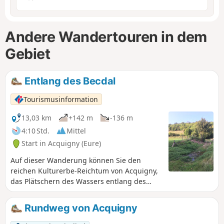
Andere Wandertouren in dem
Gebiet
Entlang des Becdal
Tourismusinformation
13,03 km
+142 m
-136 m
4:10 Std.
Mittel
Start in Acquigny (Eure)
Auf dieser Wanderung können Sie den
reichen Kulturerbe-Reichtum von Acquigny,
das Plätschern des Wassers entlang des
Becdal und den malerischen Charme des
angrenzenden Herrenhauses entdecken. An
Rundweg von Acquigny
den Wegkreuzungen werden Sie sicherlich
auf einige Tiere treffen.