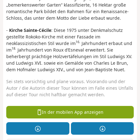
„bemerkenswerter Garten“ klassifizierte, 16 Hektar große
romantische Park bildet den Rahmen für ein Renaissance-
Schloss, das unter dem Motto der Liebe erbaut wurde.
-
Kirche Sainte-Cécile
: Diese 1975 unter Denkmalschutz
gestellte Rokoko-Kirche mit einer Fassade im
16.
neoklassizistischen Stil wurde im
Jahrhundert erbaut und
18.
im
Jahrhundert von Roux d’Esneval erweitert. Sie
beherbergt prächtige Holzvertäfelungen im Stil Ludwigs XV.
und Ludwigs XVI. sowie ein Gemälde von Charles Le Brun,
dem Hofmaler Ludwigs XIV., und von Jean-Baptiste Nuet.
Sei stets vorsichtig und plane voraus. Visorando und der
Autor / die Autorin dieser Tour können im Falle eines Unfalls
auf dieser Tour nicht haftbar gemacht werden.
In der mobilen App anzeigen