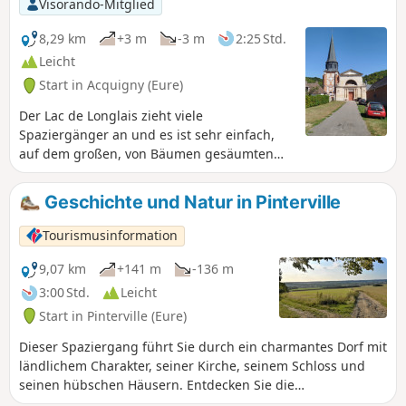
Visorando-Mitglied
8,29 km
+3 m
-3 m
2:25 Std.
Leicht
Start in Acquigny (Eure)
Der Lac de Longlais zieht viele
Spaziergänger an und es ist sehr einfach,
auf dem großen, von Bäumen gesäumten
Parkplatz zu parken. Am Seeufer gibt es
einen Picknickplatz und einen Spielplatz.
Geschichte und Natur in Pinterville
Tourismusinformation
9,07 km
+141 m
-136 m
3:00 Std.
Leicht
Start in Pinterville (Eure)
Dieser Spaziergang führt Sie durch ein charmantes Dorf mit
ländlichem Charakter, seiner Kirche, seinem Schloss und
seinen hübschen Häusern. Entdecken Sie die
bezaubernden Ebenen, Hügel und Wälder und