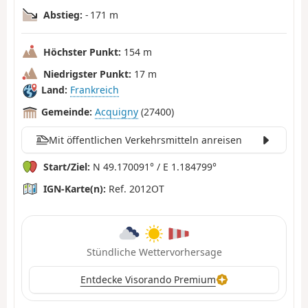
Abstieg:
- 171 m
Höchster Punkt:
154 m
Niedrigster Punkt:
17 m
Land:
Frankreich
Gemeinde:
Acquigny
(27400)
Mit öffentlichen Verkehrsmitteln anreisen
Start/Ziel:
N 49.170091° / E 1.184799°
IGN-Karte(n):
Ref. 2012OT
Stündliche Wettervorhersage
Entdecke Visorando Premium