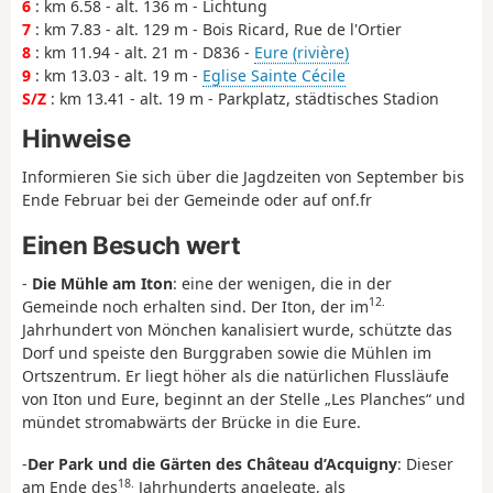
6
: km 6.58 - alt. 136 m - Lichtung
7
: km 7.83 - alt. 129 m - Bois Ricard, Rue de l'Ortier
8
: km 11.94 - alt. 21 m - D836 -
Eure (rivière)
9
: km 13.03 - alt. 19 m -
Eglise Sainte Cécile
S/Z
: km 13.41 - alt. 19 m - Parkplatz, städtisches Stadion
Hinweise
Informieren Sie sich über die Jagdzeiten von September bis
Ende Februar bei der Gemeinde oder auf onf.fr
Einen Besuch wert
-
Die Mühle am Iton
: eine der wenigen, die in der
12.
Gemeinde noch erhalten sind. Der Iton, der im
Jahrhundert von Mönchen kanalisiert wurde, schützte das
Dorf und speiste den Burggraben sowie die Mühlen im
Ortszentrum. Er liegt höher als die natürlichen Flussläufe
von Iton und Eure, beginnt an der Stelle „Les Planches“ und
mündet stromabwärts der Brücke in die Eure.
-
Der Park und die Gärten des Château d’Acquigny
: Dieser
18.
am Ende des
Jahrhunderts angelegte, als