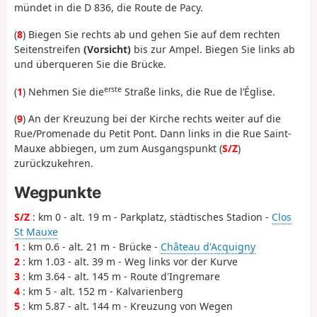
mündet in die D 836, die Route de Pacy.
(
8
) Biegen Sie rechts ab und gehen Sie auf dem rechten
Seitenstreifen
(Vorsicht)
bis zur Ampel. Biegen Sie links ab
und überqueren Sie die Brücke.
erste
(
1
) Nehmen Sie die
Straße links, die Rue de l’Église.
(
9
) An der Kreuzung bei der Kirche rechts weiter auf die
Rue/Promenade du Petit Pont. Dann links in die Rue Saint-
Mauxe abbiegen, um zum Ausgangspunkt (
S/Z
)
zurückzukehren.
Wegpunkte
S/Z
: km 0 - alt. 19 m - Parkplatz, städtisches Stadion -
Clos
St Mauxe
1
: km 0.6 - alt. 21 m - Brücke -
Château d'Acquigny
2
: km 1.03 - alt. 39 m - Weg links vor der Kurve
3
: km 3.64 - alt. 145 m - Route d'Ingremare
4
: km 5 - alt. 152 m - Kalvarienberg
5
: km 5.87 - alt. 144 m - Kreuzung von Wegen