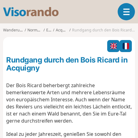
V
T
i
o
s
g
o
Wanderungen
Normandie
Eure
Acquigny
Rundgang durch den Bois Ricard in Acquigny
g
r
l
a
e
n
n
d
Rundgang durch den Bois Ricard in
a
o
v
Acquigny
i
g
Der Bois Ricard beherbergt zahlreiche
a
bemerkenswerte Arten und mehrere Lebensräume
t
i
von europäischem Interesse. Auch wenn der Name
o
des Reviers uns vielleicht ein leichtes Lächeln entlockt,
n
ist er nach einem Wald benannt, den Sie im Eure-Tal
gerne durchstreifen werden.
Ideal zu jeder Jahreszeit, genießen Sie sowohl den