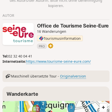
des Autors/der Autorin. Bitte nicht ohne Genehmigung
charmante Dorf Venables, seine Geschichte
kopieren.
und sein architektonisches Erbe.
AUTOR
Office de Tourisme Seine-Eure
16 Wanderungen
Tourismusinformation
PRO
Tel:
02 32 40 04 41
Internetseite:
https://www.tourisme-seine-eure.com/
Maschinell übersetzte Tour -
Originalversion
Wanderkarte
2
1
9
3