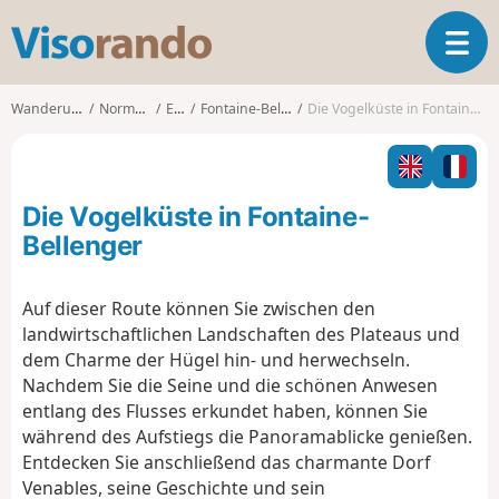
V
T
i
o
s
g
o
Wanderungen
Normandie
Eure
Fontaine-Bellenger
Die Vogelküste in Fontaine-Bellenger
g
r
l
a
e
n
n
d
Die Vogelküste in Fontaine-
a
o
v
Bellenger
i
g
Auf dieser Route können Sie zwischen den
a
landwirtschaftlichen Landschaften des Plateaus und
t
i
dem Charme der Hügel hin- und herwechseln.
o
Nachdem Sie die Seine und die schönen Anwesen
n
entlang des Flusses erkundet haben, können Sie
während des Aufstiegs die Panoramablicke genießen.
Entdecken Sie anschließend das charmante Dorf
Venables, seine Geschichte und sein