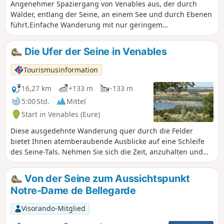
„Priorat“ am Ufer der Seine sowie
Angenehmer Spaziergang von Venables aus, der durch
seinem prächtigen Brotbackofen am
Wälder, entlang der Seine, an einem See und durch Ebenen
Ausgangspunkt der Wanderung
führt.Einfache Wanderung mit nur geringem
überraschen.
Höhenunterschied, der jedoch ausreicht, um sehr schöne
Ausblicke zu bieten.
Die Ufer der Seine in Venables
Tourismusinformation
16,27 km
+133 m
-133 m
5:00 Std.
Mittel
Start in Venables (Eure)
Diese ausgedehnte Wanderung quer durch die Felder
bietet Ihnen atemberaubende Ausblicke auf eine Schleife
des Seine-Tals. Nehmen Sie sich die Zeit, anzuhalten und
einen Moment der Ruhe an diesem idyllischen Ort zu
genießen. Im Laufe dieser Wanderung stoßen Sie auf
Von der Seine zum Aussichtspunkt
Überreste einer anderen Epoche: einen Feudalhügel, der
Notre-Dame de Bellegarde
vermutlich im 11. Jahrhundert errichtet wurde und als
Überbleibsel einer mittelalterlichen Festung gilt. Von der
Visorando-Mitglied
Burg „Motte de Venables“ aus konnte man die Schleife der