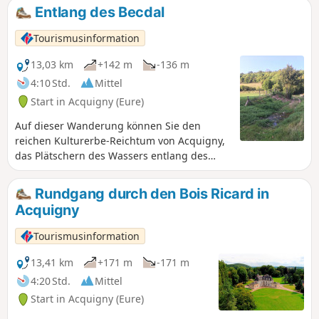
denkmalgeschützte Bauwerke auf der Strecke, darunter die
Entlang des Becdal
beiden Mühlen mit hängendem Rad und zwei der drei
Kirchen...
Tourismusinformation
13,03 km
+142 m
-136 m
4:10 Std.
Mittel
Start in Acquigny (Eure)
Auf dieser Wanderung können Sie den
reichen Kulturerbe-Reichtum von Acquigny,
das Plätschern des Wassers entlang des
Becdal und den malerischen Charme des
angrenzenden Herrenhauses entdecken. An
Rundgang durch den Bois Ricard in
den Wegkreuzungen werden Sie sicherlich
Acquigny
auf einige Tiere treffen.
Tourismusinformation
13,41 km
+171 m
-171 m
4:20 Std.
Mittel
Start in Acquigny (Eure)