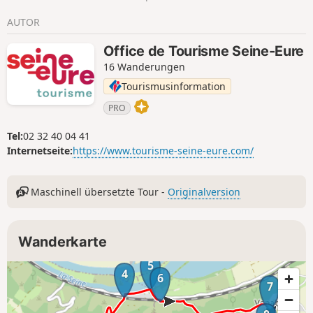
Mäandern der Seine usw. entdecken kann.
Auf dieser Strecke bieten sich dem
AUTOR
Betrachter, der sich Zeit nehmen möchte,
häufig kleine Panoramablicke.
Office de Tourisme Seine-Eure
16 Wanderungen
Tourismusinformation
PRO
Tel:
02 32 40 04 41
Internetseite:
https://www.tourisme-seine-eure.com/
Maschinell übersetzte Tour -
Originalversion
Wanderkarte
5
4
6
7