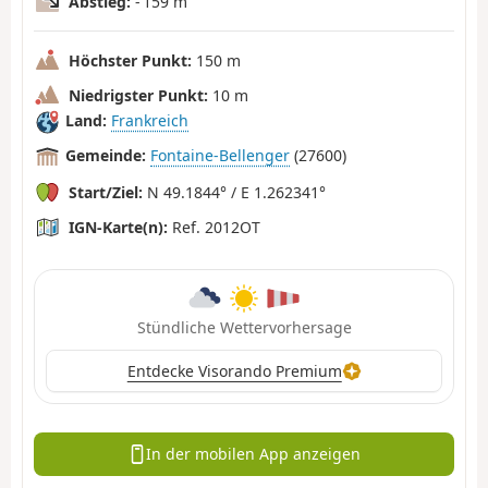
Abstieg:
- 159 m
Höchster Punkt:
150 m
Niedrigster Punkt:
10 m
Land:
Frankreich
Gemeinde:
Fontaine-Bellenger
(27600)
Start/Ziel:
N 49.1844° / E 1.262341°
IGN-Karte(n):
Ref. 2012OT
Stündliche Wettervorhersage
Entdecke Visorando Premium
In der mobilen App anzeigen