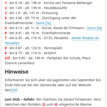
1
: km 0.18 - alt. 148 m - Kirche von Fontaine-Bellenger
2
: km 1.65 - alt. 139 m - Heudebouville
3
: km 1.9 - alt. 137 m - Kreuzung
4
: km 3.66 - alt. 15 m - Durchgang unter der
Eisenbahnbrücke -
Seine [la]
5
: km 4.13 - alt. 11 m - Kurve, Route de l’Ormains -
Seine [la]
6
: km 4.41 - alt. 16 m - Eisenbahnstrecke
7
: km 6.35 - alt. 116 m - D135, Venables -
Motte féodale de
Venables
8
: km 6.87 - alt. 120 m - Tennisplatz
9
: km 8.73 - alt. 119 m - Anfahrt
S/Z
: km 9.85 - alt. 149 m - Parkplatz der Schule, Place
Etienne Lemeilleur
Hinweise
Informieren Sie sich über die Jagdzeiten von September bis
Ende Februar bei der Gemeinde oder auf der Website
des
ONF
.
Juni 2026 – Gefahr
: Wir möchten Sie darauf hinweisen, dass
zwischen den Punkten (
3
) und (
4
) umgestürzte Bäume