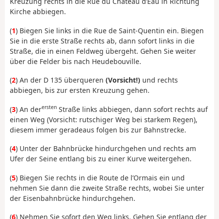
Kreuzung rechts in die Rue du Château d’Eau in Richtung
Kirche abbiegen.
(
1
) Biegen Sie links in die Rue de Saint-Quentin ein. Biegen
Sie in die erste Straße rechts ab, dann sofort links in die
Straße, die in einen Feldweg übergeht. Gehen Sie weiter
über die Felder bis nach Heudebouville.
(
2
) An der D 135 überqueren
(Vorsicht!)
und rechts
abbiegen, bis zur ersten Kreuzung gehen.
ersten
(
3
) An der
Straße links abbiegen, dann sofort rechts auf
einen Weg (Vorsicht: rutschiger Weg bei starkem Regen),
diesem immer geradeaus folgen bis zur Bahnstrecke.
(
4
) Unter der Bahnbrücke hindurchgehen und rechts am
Ufer der Seine entlang bis zu einer Kurve weitergehen.
(
5
) Biegen Sie rechts in die Route de l’Ormais ein und
nehmen Sie dann die zweite Straße rechts, wobei Sie unter
der Eisenbahnbrücke hindurchgehen.
(
6
) Nehmen Sie sofort den Weg links. Gehen Sie entlang der