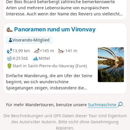
Der Bois Ricard beherbergt zahlreiche bemerkenswerte
Arten und mehrere Lebensräume von europäischem
Interesse. Auch wenn der Name des Reviers uns vielleicht
ein leichtes Lächeln entlockt, ist er nach einem Wald
benannt, den Sie im Eure-Tal gerne durchstreifen werden.
Panoramen rund um Vironvay
Ideal zu jeder Jahreszeit, genießen Sie sowohl den Charme
des Dorfes Acquigny als auch die Farbenpracht einer
Visorando-Mitglied
unberührten Natur.
13,99 km
+145 m
-141 m
4:25 Std.
Mittel
Start in Saint-Pierre-du-Vauvray (Eure)
Einfache Wanderung, die am Ufer der Seine
beginnt, wo sich wunderschöne
Spiegelungen zeigen, insbesondere die
typische Brücke von Saint-Pierre-du-Vauvray.
Anschließend führt ein sehr leichter Anstieg
Für mehr Wandertouren, benutze unsere
Suchmaschine
.
in den Wald, von wo aus man das Dorf
Heudebouville und dann das herrliche
Die Beschreibungen und GPX-Daten dieser Tour sind Eigentum
Panorama von Vironvay mit den Dörfern,
des Autors/der Autorin. Bitte nicht ohne Genehmigung
Hügeln, der Brücke, Château-Gaillard, den
kopieren.