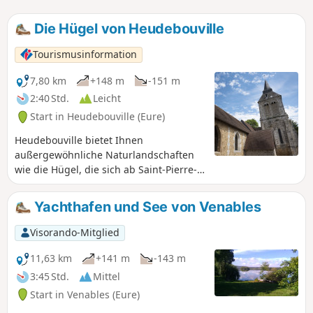
Die Hügel von Heudebouville
Tourismusinformation
7,80 km
+148 m
-151 m
2:40 Std.
Leicht
Start in Heudebouville (Eure)
Heudebouville bietet Ihnen
außergewöhnliche Naturlandschaften
wie die Hügel, die sich ab Saint-Pierre-
du-Vauvray zu einem Gebiet erstrecken,
das als Naturschutzgebiet von
Yachthafen und See von Venables
ökologischem, faunistischem und
floristischem Interesse (ZNIEFF)
Visorando-Mitglied
ausgewiesen ist. Entdecken Sie die
zahlreichen Teiche und Quellen auf
11,63 km
+141 m
-143 m
dem Plateau sowie die sogenannte „Île
3:45 Std.
Mittel
de Lormais“. Das architektonische Erbe
Start in Venables (Eure)
dieses Dorfes wird Sie mit seinem