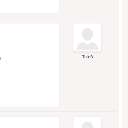
TotoB
t