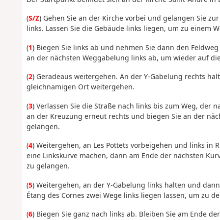
(
S/Z
) Gehen Sie an der Kirche vorbei und gelangen Sie zur
links. Lassen Sie die Gebäude links liegen, um zu einem W
(
1
) Biegen Sie links ab und nehmen Sie dann den Feldweg
an der nächsten Weggabelung links ab, um wieder auf die
(
2
) Geradeaus weitergehen. An der Y-Gabelung rechts ha
gleichnamigen Ort weitergehen.
(
3
) Verlassen Sie die Straße nach links bis zum Weg, der na
an der Kreuzung erneut rechts und biegen Sie an der näch
gelangen.
(
4
) Weitergehen, an Les Pottets vorbeigehen und links in
eine Linkskurve machen, dann am Ende der nächsten Kurv
zu gelangen.
(
5
) Weitergehen, an der Y-Gabelung links halten und dan
Étang des Cornes zwei Wege links liegen lassen, um zu d
(
6
) Biegen Sie ganz nach links ab. Bleiben Sie am Ende d