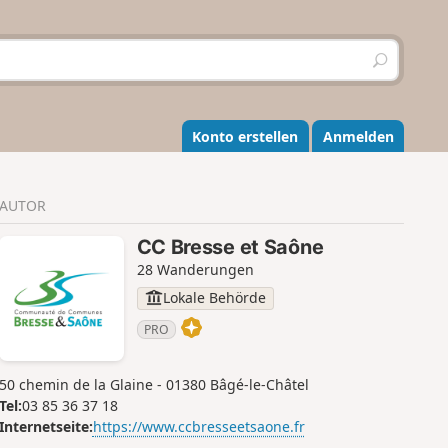
S
u
c
h
e
Konto erstellen
Anmelden
n
AUTOR
CC Bresse et Saône
28 Wanderungen
Lokale Behörde
PRO
50 chemin de la Glaine - 01380 Bâgé-le-Châtel
Tel:
03 85 36 37 18
Internetseite:
https://www.ccbresseetsaone.fr