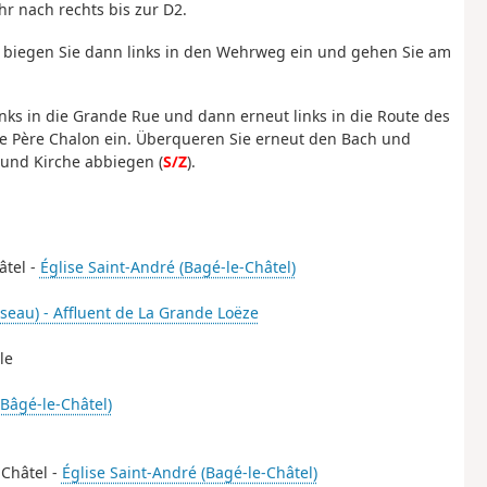
hr nach rechts bis zur D2.
s, biegen Sie dann links in den Wehrweg ein und gehen Sie am
nks in die Grande Rue und dann erneut links in die Route des
ue Père Chalon ein. Überqueren Sie erneut den Bach und
 und Kirche abbiegen (
S/Z
).
âtel -
Église Saint-André (Bagé-le-Châtel)
seau) - Affluent de La Grande Loëze
le
(Bâgé-le-Châtel)
-Châtel -
Église Saint-André (Bagé-le-Châtel)