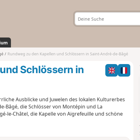
ium
gé
Rundweg zu den Kapellen und Schlössern in Saint-André-de-Bâgé
und Schlössern in
rliche Ausblicke und Juwelen des lokalen Kulturerbes
de-Bâgé, die Schlösser von Montépin und La
é-le-Châtel, die Kapelle von Aigrefeuille und schöne