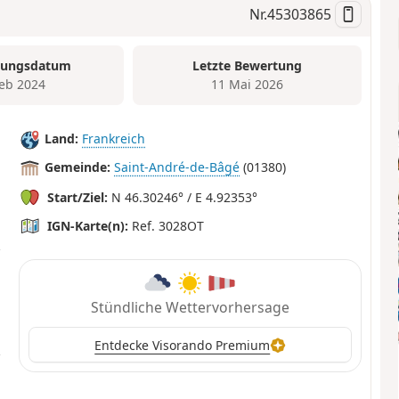
Nr.
45303865
tungsdatum
Letzte Bewertung
Feb 2024
11 Mai 2026
Land:
Frankreich
Gemeinde:
Saint-André-de-Bâgé
(01380)
Start/Ziel:
N 46.30246° / E 4.92353°
IGN-Karte(n):
Ref. 3028OT
Stündliche Wettervorhersage
Entdecke Visorando Premium