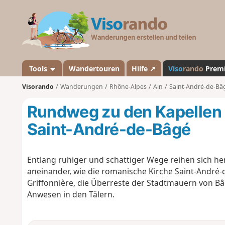
V
i
s
o
r
a
Tools
Wandertouren
Hilfe ↗
Viso
rando
Prem
n
Visorando
Wanderungen
Rhône-Alpes
Ain
Saint-André-de-Bâ
d
o
Rundweg zu den Kapellen 
Saint-André-de-Bâgé
Entlang ruhiger und schattiger Wege reihen sich her
aneinander, wie die romanische Kirche Saint-André-
Griffonnière, die Überreste der Stadtmauern von Bâg
Anwesen in den Tälern.