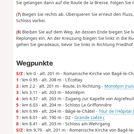
Sie gelangen dann auf die Route de la Bresse. Folgen Sie i
(
7
) Biegen Sie rechts ab. Überqueren Sie erneut den Flus
Schloss vorbei.
(
8
) Bleiben Sie auf dem Weg. An dessen Ende biegen Sie li
Replonges ein. An der Kreuzung biegen Sie links in die R
gehen Sie geradeaus, bevor Sie links in Richtung Friedhof
Wegpunkte
S/Z
: km 0 - alt. 201 m - Romanische Kirche von Bagé-le-Ch
1
: km 0.95 - alt. 208 m - L'Écottay
2
: km 2.2 - alt. 201 m - Route. In Richtung -
Montépin (ruis
3
: km 3.11 - alt. 203 m - Montépin
4
: km 4.37 - alt. 203 m - Zugang zur Kapelle von Aigrefeuil
5
: km 6.03 - alt. 204 m - Schloss La Griffonnière
6
: km 6.99 - alt. 204 m - Bâgé-le-Châtel -
Tour de l'Hôpital 
7
: km 8.01 - alt. 190 m - D2 -
Grande Loêze (
8
: km 8.41 - alt. 203 m - Schloss am Wehrgang
S/Z
: km 9.79 - alt. 201 m - Romanische Kirche von Bagé-le