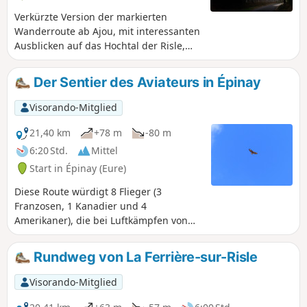
Verkürzte Version der markierten
Wanderroute ab Ajou, mit interessanten
Ausblicken auf das Hochtal der Risle,
ihre Mühlen, darunter die sehr hübsche
Rouge Moulin, das charmante Dorf
Der Sentier des Aviateurs in Épinay
Champignolles und im Sommer
angenehme Waldabschnitte. Die 4 km
Visorando-Mitglied
nach Ajou sind hingegen wenig
interessant, daher der Vorschlag, von
21,40 km
+78 m
-80 m
der Kirche Saint Aubin aus zu starten.
6:20 Std.
Mittel
Gelbe Markierung
Start in Épinay (Eure)
Diese Route würdigt 8 Flieger (3
Franzosen, 1 Kanadier und 4
Amerikaner), die bei Luftkämpfen von
1940 bis 1944 ums Leben kamen.
Entlang der Strecke befinden sich
Rundweg von La Ferrière-sur-Risle
Informationstafeln. Diese Route bietet
zudem landschaftliche Eindrücke durch
Visorando-Mitglied
die Vallons d'Épinay. Die Strecke kann
als Rundweg von etwa zwanzig