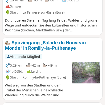
20,41 km
+63 m
-57 m
6:00 Std.
Kilometern oder als zwei Rundwege von
Schwer
jeweils etwa zehn Kilometern
Start in La Ferrière-sur-Risle (Eure)
zurückgelegt werden.
Durchqueren Sie einen Tag lang Felder, Wälder und grüne
Wege und entdecken Sie den kulturellen und historischen
Reichtum (Kirchen, Markthallen usw.) der
Gemeindegemeinschaft Pays de Conches.
Spaziergang „Balade du Nouveau
Monde” in Romilly-la-Puthenaye
Visorando-Mitglied
5,29 km
+42 m
-49 m
1:40 Std.
Leicht
Start in Romilly-la-Puthenaye (Eure)
Weit weg von den Städten und dem
Trubel der Menschen, eine idyllische
Wanderung durch die Wälder und
Wiesen der Normandie. Ausgehend vom
Place de la Noë, 2 km vom Dorf Romilly-