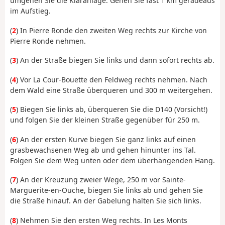
umgehen Sie die Kläranlage. Gehen Sie fast 1 km geradeaus
im Aufstieg.
(
2
) In Pierre Ronde den zweiten Weg rechts zur Kirche von
Pierre Ronde nehmen.
(
3
) An der Straße biegen Sie links und dann sofort rechts ab.
(
4
) Vor La Cour-Bouette den Feldweg rechts nehmen. Nach
dem Wald eine Straße überqueren und 300 m weitergehen.
(
5
) Biegen Sie links ab, überqueren Sie die D140 (Vorsicht!)
und folgen Sie der kleinen Straße gegenüber für 250 m.
(
6
) An der ersten Kurve biegen Sie ganz links auf einen
grasbewachsenen Weg ab und gehen hinunter ins Tal.
Folgen Sie dem Weg unten oder dem überhängenden Hang.
(
7
) An der Kreuzung zweier Wege, 250 m vor Sainte-
Marguerite-en-Ouche, biegen Sie links ab und gehen Sie
die Straße hinauf. An der Gabelung halten Sie sich links.
(
8
) Nehmen Sie den ersten Weg rechts. In Les Monts