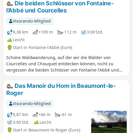
Die beiden Schlösser von Fontaine-
la-Puthenaye entfernt, bieten die
l'Abbé und Courcelles
überwiegend durch Wälder führenden
Wege einen sehr angenehmen
Visorando-Mitglied
Spaziergang bis zur alten Mühle von
Bougy im Tal der Risle.
9,38 km
+109 m
-112 m
3:00 Std.
Leicht
Start in Fontaine-l'Abbé (Eure)
Schöne Waldwanderung, auf der wir die Wälder von
Courcelles und Chouquet entdecken können, nicht zu
vergessen die beiden Schlösser von Fontaine-l'Abbé und
Courcelles.
Das Manoir du Hom in Beaumont-le-
Roger
Visorando-Mitglied
9,87 km
+66 m
-61 m
3:00 Std.
Leicht
Start in Beaumont-le-Roger (Eure)