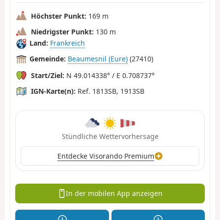
Höchster Punkt:
169 m
Niedrigster Punkt:
130 m
Land:
Frankreich
Gemeinde:
Beaumesnil (Eure)
(27410)
Start/Ziel:
N 49.014338° / E 0.708737°
IGN-Karte(n):
Ref. 1813SB, 1913SB
Stündliche Wettervorhersage
Entdecke Visorando Premium
In der mobilen App anzeigen