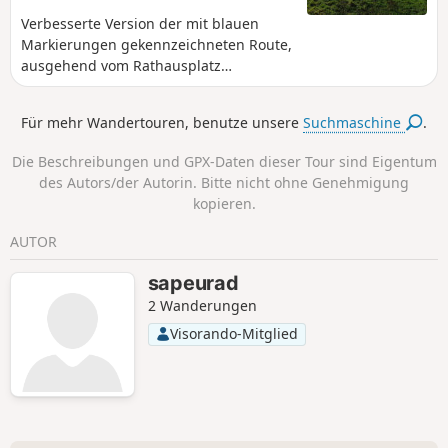
Verbesserte Version der mit blauen
Markierungen gekennzeichneten Route,
ausgehend vom Rathausplatz
(wunderschön neu gestaltet), um die
Durchquerung der Stadt zu integrieren,
Für mehr Wandertouren, benutze unsere
Suchmaschine
.
deren Kulturerbe interessant ist und
durch die jüngsten Umgestaltungen zur
Die Beschreibungen und GPX-Daten dieser Tour sind Eigentum
Geltung gebracht wird.
des Autors/der Autorin. Bitte nicht ohne Genehmigung
kopieren.
AUTOR
sapeurad
2 Wanderungen
Visorando-Mitglied