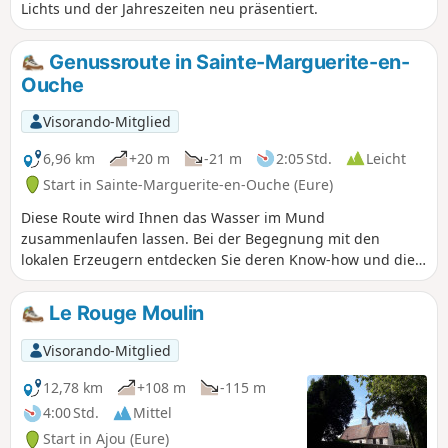
Lichts und der Jahreszeiten neu präsentiert.
Genussroute in Sainte-Marguerite-en-
Ouche
Visorando-Mitglied
6,96 km
+20 m
-21 m
2:05 Std.
Leicht
Start in Sainte-Marguerite-en-Ouche (Eure)
Diese Route wird Ihnen das Wasser im Mund
zusammenlaufen lassen. Bei der Begegnung mit den
lokalen Erzeugern entdecken Sie deren Know-how und die
Aromen der normannischen Region.
Le Rouge Moulin
Visorando-Mitglied
12,78 km
+108 m
-115 m
4:00 Std.
Mittel
Start in Ajou (Eure)