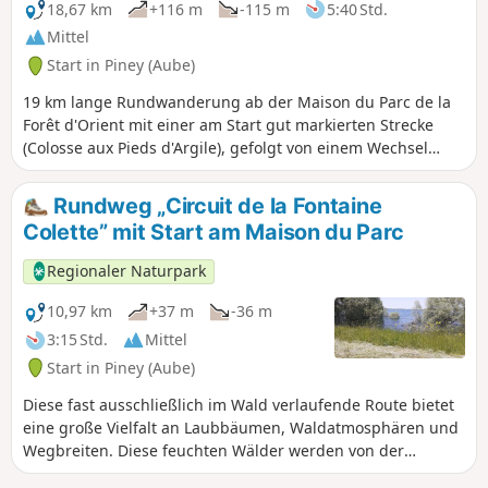
18,67 km
+116 m
-115 m
5:40 Std.
Mittel
Start in Piney (Aube)
19 km lange Rundwanderung ab der Maison du Parc de la
Forêt d'Orient mit einer am Start gut markierten Strecke
(Colosse aux Pieds d'Argile), gefolgt von einem Wechsel
zwischen großen und kleinen Wegen, die in der schönen
Jahreszeit sehr angenehm sind.
Rundweg „Circuit de la Fontaine
Colette” mit Start am Maison du Parc
Regionaler Naturpark
10,97 km
+37 m
-36 m
3:15 Std.
Mittel
Start in Piney (Aube)
Diese fast ausschließlich im Wald verlaufende Route bietet
eine große Vielfalt an Laubbäumen, Waldatmosphären und
Wegbreiten. Diese feuchten Wälder werden von der
Gelbbauchunke, einer geschützten und immer seltener