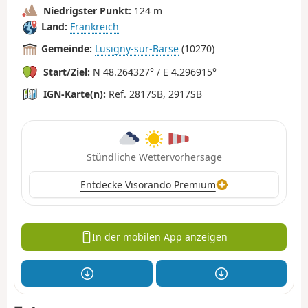
Niedrigster Punkt:
124 m
Land:
Frankreich
Gemeinde:
Lusigny-sur-Barse
(10270)
Start/Ziel:
N 48.264327° / E 4.296915°
IGN-Karte(n):
Ref. 2817SB, 2917SB
Stündliche Wettervorhersage
Entdecke Visorando Premium
In der mobilen App anzeigen