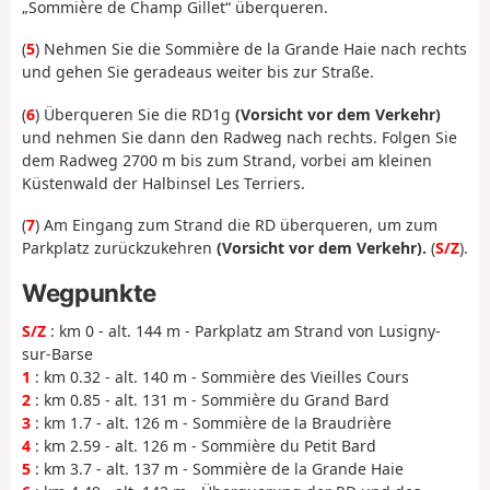
„Sommière de Champ Gillet“ überqueren.
(
5
) Nehmen Sie die Sommière de la Grande Haie nach rechts
und gehen Sie geradeaus weiter bis zur Straße.
(
6
) Überqueren Sie die RD1g
(Vorsicht vor dem Verkehr)
und nehmen Sie dann den Radweg nach rechts. Folgen Sie
dem Radweg 2700 m bis zum Strand, vorbei am kleinen
Küstenwald der Halbinsel Les Terriers.
(
7
) Am Eingang zum Strand die RD überqueren, um zum
Parkplatz zurückzukehren
(Vorsicht vor dem Verkehr).
(
S/Z
).
Wegpunkte
S/Z
: km 0 - alt. 144 m - Parkplatz am Strand von Lusigny-
sur-Barse
1
: km 0.32 - alt. 140 m - Sommière des Vieilles Cours
2
: km 0.85 - alt. 131 m - Sommière du Grand Bard
3
: km 1.7 - alt. 126 m - Sommière de la Braudrière
4
: km 2.59 - alt. 126 m - Sommière du Petit Bard
5
: km 3.7 - alt. 137 m - Sommière de la Grande Haie