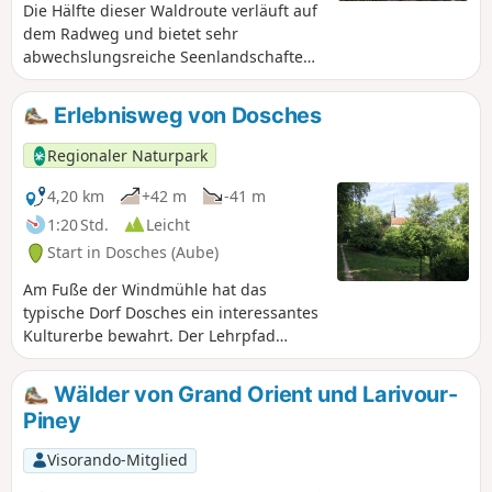
Die Hälfte dieser Waldroute verläuft auf
dem Radweg und bietet sehr
abwechslungsreiche Seenlandschaften:
den versunkenen Wald des Lac d'Orient,
den freien Blick vom Deich des Lac du
Erlebnisweg von Dosches
Temple. Dies steht in starkem Kontrast
zu den Feldwegen deszweiten Teils, der
Regionaler Naturpark
durch Wald und Landschaft führt.
4,20 km
+42 m
-41 m
1:20 Std.
Leicht
Start in Dosches (Aube)
Am Fuße der Windmühle hat das
typische Dorf Dosches ein interessantes
Kulturerbe bewahrt. Der Lehrpfad
zeichnet das Leben von einst und seine
alten Handwerksberufe nach und führt
Wälder von Grand Orient und Larivour-
zwischen den Fachwerkhäusern, den
Piney
beiden Kirchen und dem Schloss
Rosson hindurch.
Visorando-Mitglied