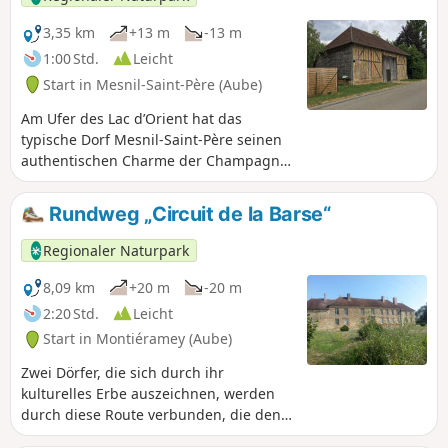
des Strandes und des Deiches und
vereint alle Attraktionen des Regionalen
3,35 km
+13 m
-13 m
Naturparks Forêt d'Orient.
1:00 Std.
Leicht
Start in Mesnil-Saint-Père (Aube)
Am Ufer des Lac d’Orient hat das
typische Dorf Mesnil-Saint-Père seinen
authentischen Charme der Champagne
bewahrt. Der Lehrpfad schlängelt sich
zwischen den Häusern und Obstgärten,
Rundweg „Circuit de la Barse“
zwischen dem Hafen und der Kirche
hindurch.
Regionaler Naturpark
8,09 km
+20 m
-20 m
2:20 Std.
Leicht
Start in Montiéramey (Aube)
Zwei Dörfer, die sich durch ihr
kulturelles Erbe auszeichnen, werden
durch diese Route verbunden, die den
Fluss Barse überquert, zwischen