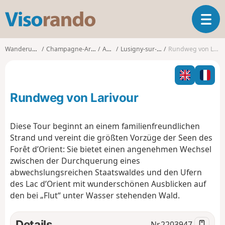
V
T
i
o
s
g
o
Wanderungen
Champagne-Ardenne
Aube
Lusigny-sur-Barse
Rundweg von Larivour
g
r
l
a
e
n
n
d
Rundweg von Larivour
a
o
v
i
Diese Tour beginnt an einem familienfreundlichen
g
Strand und vereint die größten Vorzüge der Seen des
a
Forêt d’Orient: Sie bietet einen angenehmen Wechsel
t
zwischen der Durchquerung eines
i
o
abwechslungsreichen Staatswaldes und den Ufern
n
des Lac d’Orient mit wunderschönen Ausblicken auf
den bei „Flut“ unter Wasser stehenden Wald.
Details
Nr.
2203947