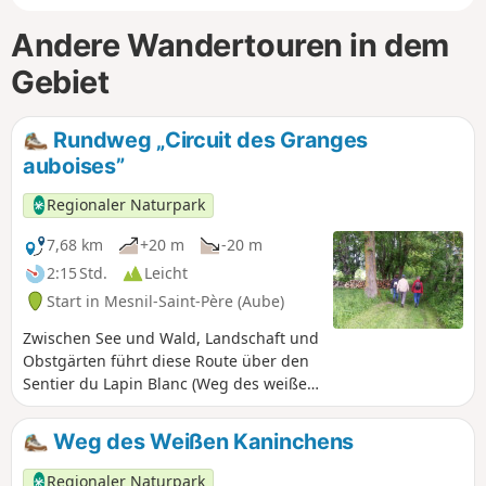
Andere Wandertouren in dem
Gebiet
Rundweg „Circuit des Granges
auboises”
Regionaler Naturpark
7,68 km
+20 m
-20 m
2:15 Std.
Leicht
Start in Mesnil-Saint-Père (Aube)
Zwischen See und Wald, Landschaft und
Obstgärten führt diese Route über den
Sentier du Lapin Blanc (Weg des weißen
Kaninchens). Sie führt durch ein gut
erhaltenes Dorf mit seinen Scheunen,
Weg des Weißen Kaninchens
durch einen Wald, eine offene
Landschaft mit grünen Wiesen, entlang
Regionaler Naturpark