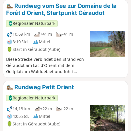
Weiden und Obstgärten, einer
Rundweg vom See zur Domaine de la
typischen Landschaft der feuchten
Forêt d'Orient, Startpunkt Géraudot
Champagne. Der Weg führt somit an
der ehemaligen Abtei von Montiéramey
Regionaler Naturpark
und an zwei Herrenhäusern in
Montreuil-sur-Barse vorbei.
10,69 km
+41 m
-41 m
3:10 Std.
Mittel
Start in Géraudot (Aube)
Diese Strecke verbindet den Strand von
Géraudot am Lac d'Orient mit dem
Golfplatz im Waldgebiet und führt
durch verschiedene Landschaften: von
Hecken gesäumte Wiesen, offene Felder,
Rundweg Petit Orient
dichte Laubwälder und das charmante
Dorf Géraudot.
Regionaler Naturpark
14,18 km
+22 m
-22 m
4:05 Std.
Mittel
Start in Géraudot (Aube)