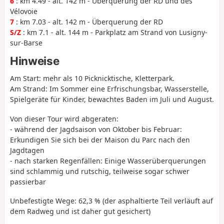
6
: km 4.49 - alt. 142 m - Überquerung der RD und des
Vélovoie
7
: km 7.03 - alt. 142 m - Überquerung der RD
S/Z
: km 7.1 - alt. 144 m - Parkplatz am Strand von Lusigny-
sur-Barse
Hinweise
Am Start: mehr als 10 Picknicktische, Kletterpark.
Am Strand: Im Sommer eine Erfrischungsbar, Wasserstelle,
Spielgeräte für Kinder, bewachtes Baden im Juli und August.
Von dieser Tour wird abgeraten:
- während der Jagdsaison von Oktober bis Februar:
Erkundigen Sie sich bei der Maison du Parc nach den
Jagdtagen
- nach starken Regenfällen: Einige Wasserüberquerungen
sind schlammig und rutschig, teilweise sogar schwer
passierbar
Unbefestigte Wege: 62,3 % (der asphaltierte Teil verläuft auf
dem Radweg und ist daher gut gesichert)