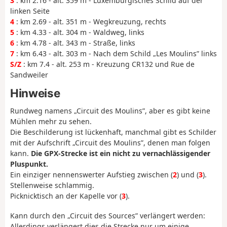
3
: km 2.16 - alt. 359 m - Luxemburgisches Schild auf der
linken Seite
4
: km 2.69 - alt. 351 m - Wegkreuzung, rechts
5
: km 4.33 - alt. 304 m - Waldweg, links
6
: km 4.78 - alt. 343 m - Straße, links
7
: km 6.43 - alt. 303 m - Nach dem Schild „Les Moulins” links
S/Z
: km 7.4 - alt. 253 m - Kreuzung CR132 und Rue de
Sandweiler
Hinweise
Rundweg namens „Circuit des Moulins”, aber es gibt keine
Mühlen mehr zu sehen.
Die Beschilderung ist lückenhaft, manchmal gibt es Schilder
mit der Aufschrift „Circuit des Moulins”, denen man folgen
kann.
Die GPX-Strecke ist ein nicht zu vernachlässigender
Pluspunkt.
Ein einziger nennenswerter Aufstieg zwischen (
2
) und (
3
).
Stellenweise schlammig.
Picknicktisch an der Kapelle vor (
3
).
Kann durch den „Circuit des Sources” verlängert werden:
Allerdings verlängert dies die Strecke nur um einige