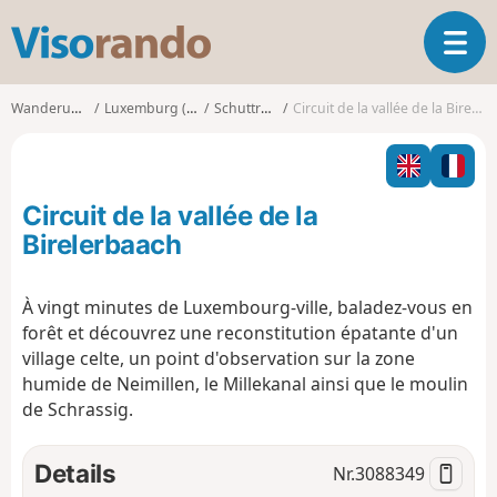
V
T
i
o
s
g
o
Wanderungen
Luxemburg (Land)
Schuttrange
Circuit de la vallée de la Birelerbaach
g
r
l
a
e
n
n
d
Circuit de la vallée de la
a
o
v
Birelerbaach
i
g
À vingt minutes de Luxembourg-ville, baladez-vous en
a
forêt et découvrez une reconstitution épatante d'un
t
i
village celte, un point d'observation sur la zone
o
humide de Neimillen, le Millekanal ainsi que le moulin
n
de Schrassig.
Details
Nr.
3088349