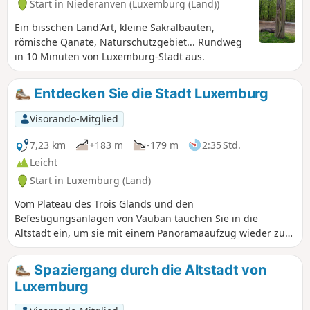
Start in Niederanven (Luxemburg (Land))
Ein bisschen Land'Art, kleine Sakralbauten,
römische Qanate, Naturschutzgebiet... Rundweg
in 10 Minuten von Luxemburg-Stadt aus.
Entdecken Sie die Stadt Luxemburg
Visorando-Mitglied
7,23 km
+183 m
-179 m
2:35 Std.
Leicht
Start in Luxemburg (Land)
Vom Plateau des Trois Glands und den
Befestigungsanlagen von Vauban tauchen Sie in die
Altstadt ein, um sie mit einem Panoramaaufzug wieder zu
verlassen. Begeben Sie sich dann vom Bock-Plateau aus in
die Altstadt, um den Weg der Corniche bis zum Plateau du
Spaziergang durch die Altstadt von
St-Esprit zu erkunden. Entdecken Sie die Place de la Gelle
Luxemburg
Fra und wagen Sie sich dann auf die Hängebrücke unter
der Adolphe-Brücke. Wenn Sie Lust haben, gehen Sie bis