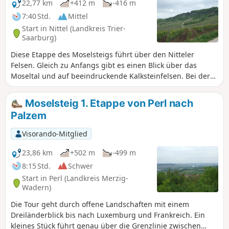
22,77 km
+412 m
-416 m
7:40 Std.
Mittel
Start in Nittel (Landkreis Trier-
Saarburg)
Diese Etappe des Moselsteigs führt über den Nitteler
Felsen. Gleich zu Anfangs gibt es einen Blick über das
Moseltal und auf beeindruckende Kalksteinfelsen. Bei der
Orchideenwiese auf dem Wasserliescher Berg ist eine
kleine Schleife eingebaut. Hier können während der
Moselsteig 1. Etappe von Perl nach
Blütezeit seltene Pflanzen in ihrer natürlichen Umgebung
Palzem
bewundert werden. Auf steilen Pfaden durch den Wald
geht es einen Kreuzweg entlang wieder hinunter und
Visorando-Mitglied
zuletzt über die Saarmündung in die Stadt Konz.
23,86 km
+502 m
-499 m
8:15 Std.
Schwer
Start in Perl (Landkreis Merzig-
Wadern)
Die Tour geht durch offene Landschaften mit einem
Dreiländerblick bis nach Luxemburg und Frankreich. Ein
kleines Stück führt genau über die Grenzlinie zwischen