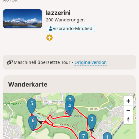
lazzerini
200 Wanderungen
Visorando-Mitglied
Maschinell übersetzte Tour -
Originalversion
Wanderkarte
3
5
4
2
6
7
1