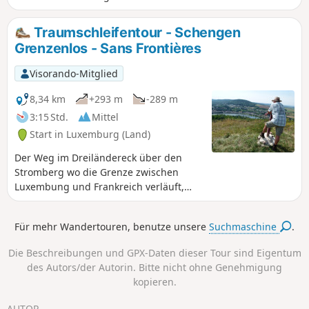
Deutschland und Frankreich, so dass man mit dem linken
Fuß in Deutschland und mit dem rechten in Frankreich
Traumschleifentour - Schengen
wandert. Die Landschaft wechselt ständig und bietet neben
Grenzenlos - Sans Frontières
dem rebenbewachsenen Moseltal urige Wälder und die
weiten Felder des Saargaus.
Visorando-Mitglied
8,34 km
+293 m
-289 m
3:15 Std.
Mittel
Start in Luxemburg (Land)
Der Weg im Dreiländereck über den
Stromberg wo die Grenze zwischen
Luxembung und Frankreich verläuft,
bietet traumhafte Ausblicke ins Moseltal
nach Luxemburg. Frankreich und
Für mehr Wandertouren, benutze unsere
Suchmaschine
.
Deutschland. Hier können Wanderer
grenzenloses Europa hautnah erleben.
Die Beschreibungen und GPX-Daten dieser Tour sind Eigentum
des Autors/der Autorin. Bitte nicht ohne Genehmigung
kopieren.
AUTOR