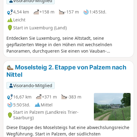
Visorando-Mitglied
zum ehemaligen ARBED-Gebäude, dem heutigen Sitz der
SpuerKeess. Beenden Sie Ihren Ausflug mit einer kurzen
4,54 km
+158 m
-157 m
1:45 Std.
Straßenbahnfahrt zum Forum Hamilius, von wo aus Sie
Leicht
bequem zur Place d'Armes, zum Großherzoglichen Palast
Start in Luxemburg (Land)
und zur Place Guillaume gelangen. Auf den beiden
letztgenannten Plätzen finden Sie zahlreiche Cafés und
Entdecken Sie Luxemburg, seine Altstadt, seine
Restaurants für jedes Budget.
gepflasterten Wege in den Höhen mit wechselnden
Panoramen, durchqueren Sie einen von Vauban-
Befestigungsanlagen umgebenen Park. Steigen Sie auf den
Rock Bock und gehen Sie hinunter in die Altstadt.
Moselsteig 2. Etappe von Palzem nach
Nittel
Visorando-Mitglied
16,67 km
+371 m
-383 m
5:50 Std.
Mittel
Start in Palzem (Landkreis Trier-
Saarburg)
Diese Etappe des Moselsteigs hat eine abwechslungsreiche
Wegführung. Start in Palzem, der südlichsten