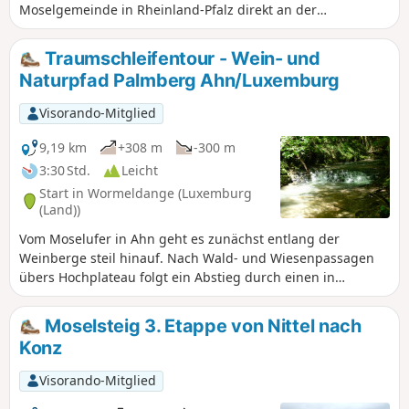
Moselgemeinde in Rheinland-Pfalz direkt an der
luxemburgischen Grenze gelegen. Sehenswert ist der
„Helfanter Dom“ mit seinen Doppeltürmen. Die Wanderung
Traumschleifentour - Wein- und
führt durch Wälder und Wiesen, mit einigen
Naturpfad Palmberg Ahn/Luxemburg
Aussichtspunkten mit Blick auf die Mosel und Möglichkeiten
zur Rast. Zum Schluss geht es wieder durch die Weinberge
Visorando-Mitglied
auf einem alten Kreuzweg hinab nach Nittel.
9,19 km
+308 m
-300 m
3:30 Std.
Leicht
Start in Wormeldange (Luxemburg
(Land))
Vom Moselufer in Ahn geht es zunächst entlang der
Weinberge steil hinauf. Nach Wald- und Wiesenpassagen
übers Hochplateau folgt ein Abstieg durch einen in
Luxemburg einzigartigen Buchsbaumbestand, ehe wir bei
der Durchquerung des Donverbachtals das Gefühl haben,
Moselsteig 3. Etappe von Nittel nach
dass wir im Urwald angekommen sind.
Konz
Visorando-Mitglied