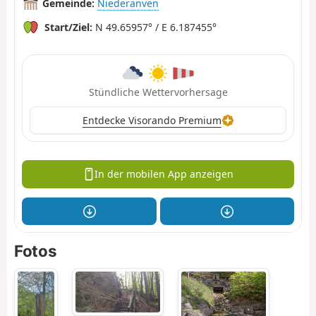
Gemeinde:
Niederanven
Start/Ziel:
N 49.65957° / E 6.187455°
Stündliche Wettervorhersage
Entdecke Visorando Premium
In der mobilen App anzeigen
Fotos