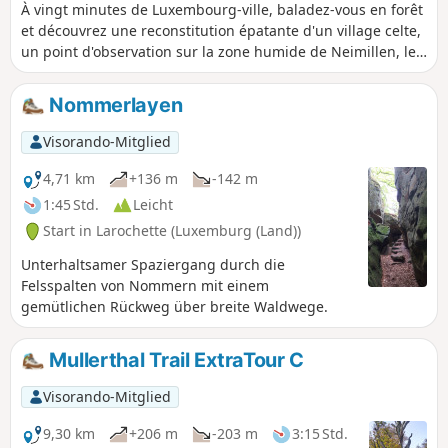
À vingt minutes de Luxembourg-ville, baladez-vous en forêt
et découvrez une reconstitution épatante d'un village celte,
un point d'observation sur la zone humide de Neimillen, le
Millekanal ainsi que le moulin de Schrassig.
Nommerlayen
Visorando-Mitglied
4,71 km
+136 m
-142 m
1:45 Std.
Leicht
Start in Larochette (Luxemburg (Land))
Unterhaltsamer Spaziergang durch die
Felsspalten von Nommern mit einem
gemütlichen Rückweg über breite Waldwege.
Mullerthal Trail ExtraTour C
Visorando-Mitglied
9,30 km
+206 m
-203 m
3:15 Std.