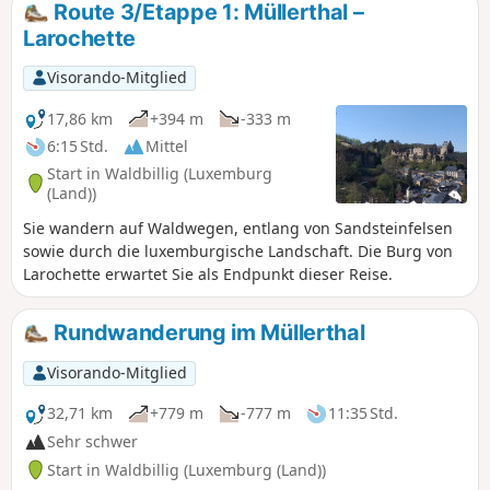
Route 3/Etappe 1: Müllerthal –
Sie eine der schönsten Felsspalten der Region: die
Larochette
„Kohlscheuer“. Anschließend führt der Weg durch eine
Abfolge von Felsformationen namens Daxelay, Einsiedelei
Visorando-Mitglied
und Härgottskapp sowie durch Wälder bis nach Echternach.
17,86 km
+394 m
-333 m
6:15 Std.
Mittel
Start in Waldbillig (Luxemburg
(Land))
Sie wandern auf Waldwegen, entlang von Sandsteinfelsen
sowie durch die luxemburgische Landschaft. Die Burg von
Larochette erwartet Sie als Endpunkt dieser Reise.
Rundwanderung im Müllerthal
Visorando-Mitglied
32,71 km
+779 m
-777 m
11:35 Std.
Sehr schwer
Start in Waldbillig (Luxemburg (Land))