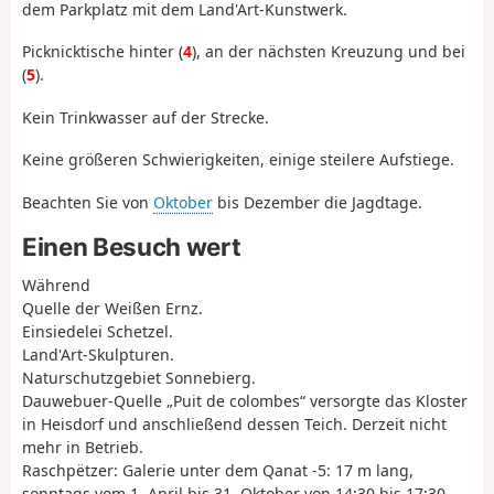
dem Parkplatz mit dem Land'Art-Kunstwerk.
Picknicktische hinter (
4
), an der nächsten Kreuzung und bei
(
5
).
Kein Trinkwasser auf der Strecke.
Keine größeren Schwierigkeiten, einige steilere Aufstiege.
Beachten Sie von
Oktober
bis Dezember die Jagdtage.
Einen Besuch wert
Während
Quelle der Weißen Ernz.
Einsiedelei Schetzel.
Land'Art-Skulpturen.
Naturschutzgebiet Sonnebierg.
Dauwebuer-Quelle „Puit de colombes“ versorgte das Kloster
in Heisdorf und anschließend dessen Teich. Derzeit nicht
mehr in Betrieb.
Raschpëtzer: Galerie unter dem Qanat -5: 17 m lang,
sonntags vom 1. April bis 31. Oktober von 14:30 bis 17:30