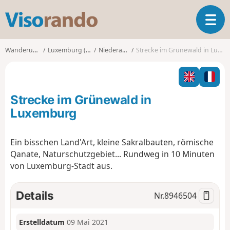
V
T
i
o
s
g
o
Wanderungen
Luxemburg (Land)
Niederanven
Strecke im Grünewald in Luxemburg
g
r
l
a
e
n
n
d
Strecke im Grünewald in
a
o
v
Luxemburg
i
g
Ein bisschen Land'Art, kleine Sakralbauten, römische
a
Qanate, Naturschutzgebiet... Rundweg in 10 Minuten
t
i
von Luxemburg-Stadt aus.
o
n
Details
Nr.
8946504
Erstelldatum
09 Mai 2021