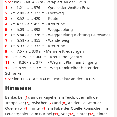
S/Z
: km 0 - alt. 430 m - Parkplatz an der CR126
1
: km 1.21 - alt. 376 m - Quelle der Weißen Ernz
2
: km 2.88 - alt. 372 m - Forstweg
3
: km 3.52 - alt. 420 m - Route
4
: km 4.16 - alt. 411 m - Kreuzung
5
: km 5.09 - alt. 398 m - Weggabelung
6
: km 5.84 - alt. 376 m - Weggabelung Richtung Helmsange
7
: km 6.53 - alt. 355 m - Wanderweg
8
: km 6.93 - alt. 332 m - Kreuzung
9
: km 7.5 - alt. 379 m - Mehrere Kreuzungen
10
: km 7.79 - alt. 400 m - Kreuzung Qanat 5
11
: km 8.26 - alt. 377 m - Weg mit Pfahl am Eingang
12
: km 8.55 - alt. 379 m - Weg unmittelbar hinter der
Schranke
S/Z
: km 11.33 - alt. 430 m - Parkplatz an der CR126
Hinweise
Bänke: bei (
1
), an der Kapelle, am Teich, oberhalb der
Treppe vor (
7
), zwischen (
7
) und (
8
), an der Dauwebuer-
Quelle vor (
9
), hinter (
9
) am Fuße der Quelle Romischer, im
Feuchtgebiet Beim Bur bei (
11
), vor (
12
), hinter (
12
), hinter