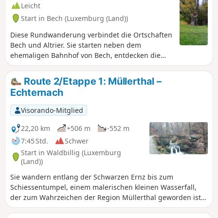
Leicht
Start in Bech (Luxemburg (Land))
Diese Rundwanderung verbindet die Ortschaften
Bech und Altrier. Sie starten neben dem
ehemaligen Bahnhof von Bech, entdecken die
Naturstätte Bildchen in Altrier (große, über 1000
Jahre alte Eiche) und beenden die Wanderung im
Route 2/Etappe 1: Müllerthal –
300 m langen Tunnel von Bech. Der Abschnitt
Echternach
zwischen Altrier und Bech bietet sehr schöne
Ausblicke auf das Tal.
Visorando-Mitglied
22,20 km
+506 m
-552 m
7:45 Std.
Schwer
Start in Waldbillig (Luxemburg
(Land))
Sie wandern entlang der Schwarzen Ernz bis zum
Schiessentumpel, einem malerischen kleinen Wasserfall,
der zum Wahrzeichen der Region Müllerthal geworden ist.
Weiter geht es zu den spektakulären Felsformationen von
Eulenburg, Goldfralay und Goldkaul. Außerdem entdecken