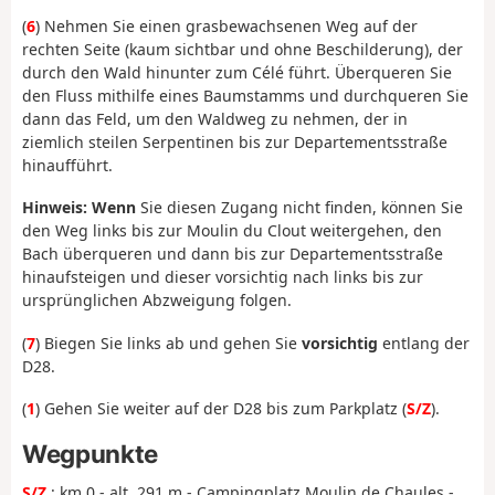
(
6
) Nehmen Sie einen grasbewachsenen Weg auf der
rechten Seite (kaum sichtbar und ohne Beschilderung), der
durch den Wald hinunter zum Célé führt. Überqueren Sie
den Fluss mithilfe eines Baumstamms und durchqueren Sie
dann das Feld, um den Waldweg zu nehmen, der in
ziemlich steilen Serpentinen bis zur Departementsstraße
hinaufführt.
Hinweis: Wenn
Sie diesen Zugang nicht finden, können Sie
den Weg links bis zur Moulin du Clout weitergehen, den
Bach überqueren und dann bis zur Departementsstraße
hinaufsteigen und dieser vorsichtig nach links bis zur
ursprünglichen Abzweigung folgen.
(
7
) Biegen Sie links ab und gehen Sie
vorsichtig
entlang der
D28.
(
1
) Gehen Sie weiter auf der D28 bis zum Parkplatz (
S/Z
).
Wegpunkte
S/Z
: km 0 - alt. 291 m - Campingplatz Moulin de Chaules -