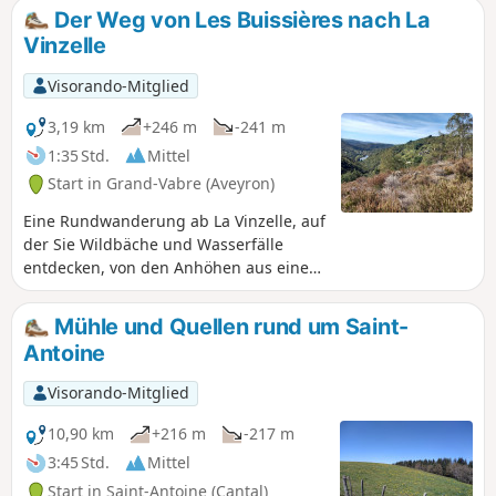
Rathäuser und zwei Kirchen). Das Departement Lot ist
Der Weg von Les Buissières nach La
ebenfalls ganz in der Nähe. Die vorgeschlagene Route ist
Vinzelle
eine leichte und angenehme Wanderung, die im Frühling
oder Sommer als botanische und fotografische Tour genutzt
Visorando-Mitglied
werden kann.
3,19 km
+246 m
-241 m
1:35 Std.
Mittel
Start in Grand-Vabre (Aveyron)
Eine Rundwanderung ab La Vinzelle, auf
der Sie Wildbäche und Wasserfälle
entdecken, von den Anhöhen aus einen
herrlichen Blick auf das Lot-Tal
genießen und zum Abschluss das Dorf
Mühle und Quellen rund um Saint-
erkunden können.
Antoine
Visorando-Mitglied
10,90 km
+216 m
-217 m
3:45 Std.
Mittel
Start in Saint-Antoine (Cantal)