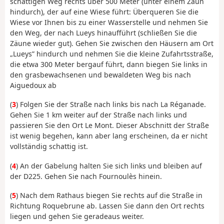
schattigen Weg rechts über 500 Meter (unter einem Zaun
hindurch), der auf eine Wiese führt: Überqueren Sie die
Wiese vor Ihnen bis zu einer Wasserstelle und nehmen Sie
den Weg, der nach Lueys hinaufführt (schließen Sie die
Zäune wieder gut). Gehen Sie zwischen den Häusern am Ort
„Lueys” hindurch und nehmen Sie die kleine Zufahrtsstraße,
die etwa 300 Meter bergauf führt, dann biegen Sie links in
den grasbewachsenen und bewaldeten Weg bis nach
Aiguedoux ab
(
3
) Folgen Sie der Straße nach links bis nach La Réganade.
Gehen Sie 1 km weiter auf der Straße nach links und
passieren Sie den Ort Le Mont. Dieser Abschnitt der Straße
ist wenig begehen, kann aber lang erscheinen, da er nicht
vollständig schattig ist.
(
4
) An der Gabelung halten Sie sich links und bleiben auf
der D225. Gehen Sie nach Fournoulès hinein.
(
5
) Nach dem Rathaus biegen Sie rechts auf die Straße in
Richtung Roquebrune ab. Lassen Sie dann den Ort rechts
liegen und gehen Sie geradeaus weiter.