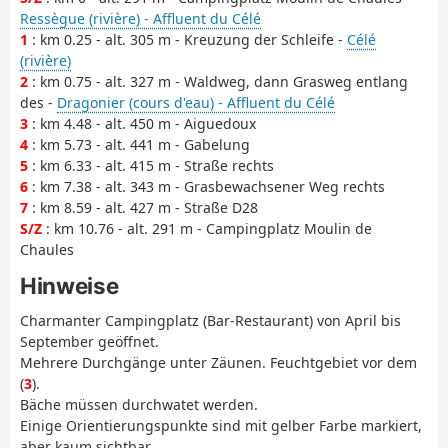
Ressègue (rivière) - Affluent du Célé
1
: km 0.25 - alt. 305 m - Kreuzung der Schleife -
Célé
(rivière)
2
: km 0.75 - alt. 327 m - Waldweg, dann Grasweg entlang
des -
Dragonier (cours d'eau) - Affluent du Célé
3
: km 4.48 - alt. 450 m - Aiguedoux
4
: km 5.73 - alt. 441 m - Gabelung
5
: km 6.33 - alt. 415 m - Straße rechts
6
: km 7.38 - alt. 343 m - Grasbewachsener Weg rechts
7
: km 8.59 - alt. 427 m - Straße D28
S/Z
: km 10.76 - alt. 291 m - Campingplatz Moulin de
Chaules
Hinweise
Charmanter Campingplatz (Bar-Restaurant) von April bis
September geöffnet.
Mehrere Durchgänge unter Zäunen. Feuchtgebiet vor dem
(
3
).
Bäche müssen durchwatet werden.
Einige Orientierungspunkte sind mit gelber Farbe markiert,
aber kaum sichtbar.