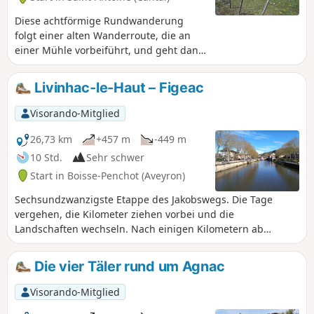
Diese achtförmige Rundwanderung
folgt einer alten Wanderroute, die an
einer Mühle vorbeiführt, und geht dann
in eine mit blauen Markierungen
gekennzeichnete Wanderroute über.
Livinhac-le-Haut – Figeac
Wege durch Tannenunterholz oder in
der Nähe eines Baches, sehr
Visorando-Mitglied
naturbelassen.
26,73 km
+457 m
-449 m
10 Std.
Sehr schwer
Start in Boisse-Penchot (Aveyron)
Sechsundzwanzigste Etappe des Jakobswegs. Die Tage
vergehen, die Kilometer ziehen vorbei und die
Landschaften wechseln. Nach einigen Kilometern ab
Livinhac-le-Haut gelangt man in das Departement Lot mit
neuen und abwechslungsreichen Landschaften und dem
Die vier Täler rund um Agnac
Eindruck, im Süden angekommen zu sein, mit zirpenden
Zikaden und den Ziegeln, die die Häuser bedecken.
Visorando-Mitglied