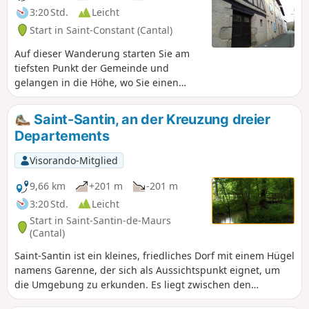
3:20 Std.
Leicht
Start in Saint-Constant (Cantal)
Auf dieser Wanderung starten Sie am
tiefsten Punkt der Gemeinde und
gelangen in die Höhe, wo Sie einen
freien Blick auf die Landschaft des
südlichen Cantal genießen können.
Saint-Santin, an der Kreuzung dreier
Departements
Visorando-Mitglied
9,66 km
+201 m
-201 m
3:20 Std.
Leicht
Start in Saint-Santin-de-Maurs
(Cantal)
Saint-Santin ist ein kleines, friedliches Dorf mit einem Hügel
namens Garenne, der sich als Aussichtspunkt eignet, um
die Umgebung zu erkunden. Es liegt zwischen den
Departements Cantal und Aveyron (zwei Schulen, zwei