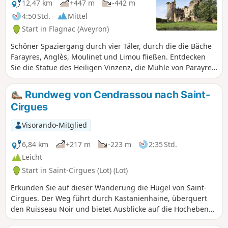
12,47 km
+447 m
-442 m
4:50 Std.
Mittel
Start in Flagnac (Aveyron)
Schöner Spaziergang durch vier Täler, durch die die Bäche
Farayres, Anglès, Moulinet und Limou fließen. Entdecken
Sie die Statue des Heiligen Vinzenz, die Mühle von Parayre
und die Burg von Pagax.
Rundweg von Cendrassou nach Saint-
Cirgues
Visorando-Mitglied
6,84 km
+217 m
-223 m
2:35 Std.
Leicht
Start in Saint-Cirgues (Lot) (Lot)
Erkunden Sie auf dieser Wanderung die Hügel von Saint-
Cirgues. Der Weg führt durch Kastanienhaine, überquert
den Ruisseau Noir und bietet Ausblicke auf die Hochebenen
des Haut-Ségala. Bei jedem Schritt entdecken Sie die Vielfalt