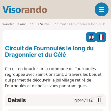
V
T
i
o
s
g
o
Wanderungen
Auvergne
Cantal
Saint-Constant
Circuit de Fournoulès le long du Dragonnier et du Célé
g
r
l
a
e
n
n
d
Circuit de Fournoulès le long du
a
o
v
Dragonnier et du Célé
i
g
Circuit en boucle sur la commune de Fournoulès
a
regroupée avec Saint-Constant, à travers les bois et
t
i
qui permet de découvrir le joli village retiré de
o
Fournoulès et de belles vues panoramiques.
n
Details
Nr.
4471121