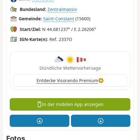
Bundesland:
Zentralmassiv
Gemeinde:
Saint-Constant
(15600)
Start/Ziel:
N 44.681237° / E 2.26206°
IGN-Karte(n):
Ref. 2337O
Stündliche Wettervorhersage
Entdecke Visorando Premium
In der mobilen App anzeigen
Fotos