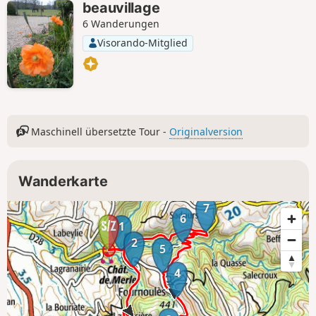
beauvillage
6 Wanderungen
Visorando-Mitglied
Maschinell übersetzte Tour -
Originalversion
Wanderkarte
7
6
1
2
5
4