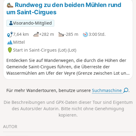
der Landschaften und den ökologischen Reichtum dieser
Rundweg zu den beiden Mühlen rund
Region.
um Saint-Cirgues
Visorando-Mitglied
7,64 km
+282 m
-285 m
3:00 Std.
Mittel
Start in Saint-Cirgues (Lot) (Lot)
Entdecken Sie auf Wanderwegen, die durch die Höhen der
Gemeinde Saint-Cirgues führen, die Überreste der
Wassermühlen am Ufer der Veyre (Grenze zwischen Lot und
Cantal). Entlang der gesamten Wanderung finden Sie
Schilder, die die traditionelle Architektur der Region
Für mehr Wandertouren, benutze unsere
Suchmaschine
.
Segalien vorstellen. Die Wanderung führt hauptsächlich
durch den Wald, bietet aber dennoch schöne Ausblicke auf
Die Beschreibungen und GPX-Daten dieser Tour sind Eigentum
das Aveyron und das Cantal.
des Autors/der Autorin. Bitte nicht ohne Genehmigung
kopieren.
AUTOR