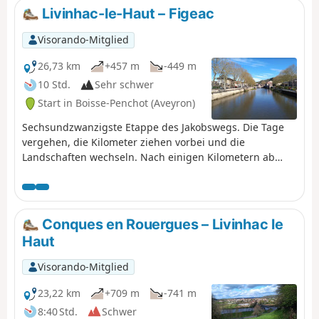
Livinhac-le-Haut – Figeac
Visorando-Mitglied
26,73 km
+457 m
-449 m
10 Std.
Sehr schwer
Start in Boisse-Penchot (Aveyron)
Sechsundzwanzigste Etappe des Jakobswegs. Die Tage
vergehen, die Kilometer ziehen vorbei und die
Landschaften wechseln. Nach einigen Kilometern ab
Livinhac-le-Haut gelangt man in das Departement Lot
mit neuen und abwechslungsreichen Landschaften und
dem Eindruck, im Süden angekommen zu sein, mit
zirpenden Zikaden und den Ziegeln, die die Häuser
Conques en Rouergues – Livinhac le
bedecken.
Haut
Visorando-Mitglied
23,22 km
+709 m
-741 m
8:40 Std.
Schwer