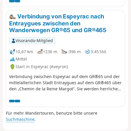
einigen Stellen recht steil ist. Die Aussichtspunkte sind
wunderschön. Der Weg ist durchgehend mit den Farben
Weiß und Rot des GR®65 markiert. Da diese Wanderung
Verbindung von Espeyrac nach
nicht zum Ausgangspunkt zurückführt, muss ein
Entraygues zwischen den
Fahrzeug in Conques zurückgelassen werden.
Wanderwegen GR®65 und GR®465
Visorando-Mitglied
10,67 km
+236 m
-396 m
3:45 Std.
Mittel
Start in Espeyrac (Aveyron)
Verbindung zwischen Espeyrac auf dem GR®65 und der
mittelalterlichen Stadt Entraygues auf dem GR®465 über
den „Chemin de la Reine Margot“. Sie werden herrliche
Ausblicke auf die Täler des Lot und der Truyère sowie auf
die Monts du Cantal und das Plateau de l’Aubrac
genießen können. Hinweis: Für diese Verbindung
Für mehr Wandertouren, benutze bitte unsere
müssen Sie, sofern Sie nicht direkt in Entraygues
Suchmaschine
.
weiterwandern, hier ein Fahrzeug abstellen und ein
weiteres für die Rückfahrt nach Espeyrac bereitstellen.