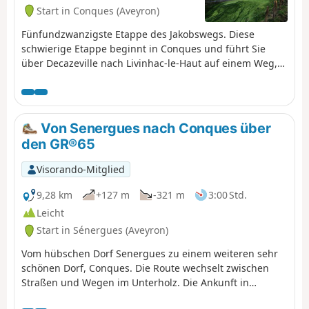
Start in Conques (Aveyron)
Fünfundzwanzigste Etappe des Jakobswegs. Diese
schwierige Etappe beginnt in Conques und führt Sie
über Decazeville nach Livinhac-le-Haut auf einem Weg,
der den Namen „Lou Camin Conquet” trägt. Nach einem
langen Anstieg zu Beginn entdecken Sie anschließend
malerische und abwechslungsreiche Landschaften sowie
eine vielfältige Architektur.
Von Senergues nach Conques über
den GR®65
Visorando-Mitglied
9,28 km
+127 m
-321 m
3:00 Std.
Leicht
Start in Sénergues (Aveyron)
Vom hübschen Dorf Senergues zu einem weiteren sehr
schönen Dorf, Conques. Die Route wechselt zwischen
Straßen und Wegen im Unterholz. Die Ankunft in
Conques erfolgt über einen langen Abstieg, der an