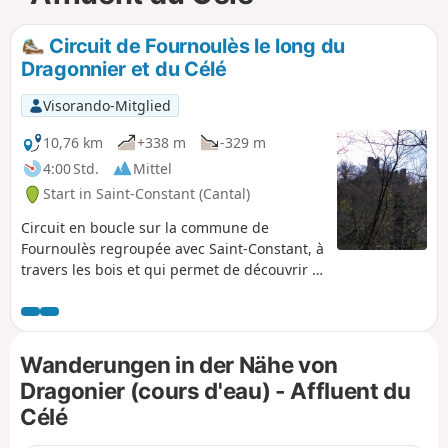
Circuit de Fournoulès le long du
Dragonnier et du Célé
Visorando-Mitglied
10,76 km
+338 m
-329 m
4:00 Std.
Mittel
Start in Saint-Constant (Cantal)
Circuit en boucle sur la commune de
Fournoulès regroupée avec Saint-Constant, à
travers les bois et qui permet de découvrir le
joli village retiré de Fournoulès et de belles
vues panoramiques.
Wanderungen in der Nähe von
Dragonier (cours d'eau) - Affluent du
Célé