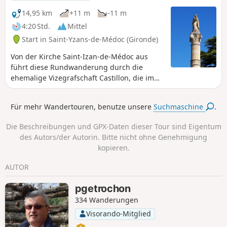
14,95 km
+11 m
-11 m
4:20 Std.
Mittel
Start in Saint-Yzans-de-Médoc (Gironde)
Von der Kirche Saint-Izan-de-Médoc aus
führt diese Rundwanderung durch die
ehemalige Vizegrafschaft Castillon, die im
Mittelalter das Privileg und das Exklusivrecht
für den Weinhandel vom Médoc nach
Für mehr Wandertouren, benutze unsere
Suchmaschine
.
England hatte. Auf dieser Wanderung
können Sie die besonderen Naturmerkmale
Die Beschreibungen und GPX-Daten dieser Tour sind Eigentum
dieses Teils des Médoc genießen.
des Autors/der Autorin. Bitte nicht ohne Genehmigung
kopieren.
AUTOR
pgetrochon
334 Wanderungen
Visorando-Mitglied