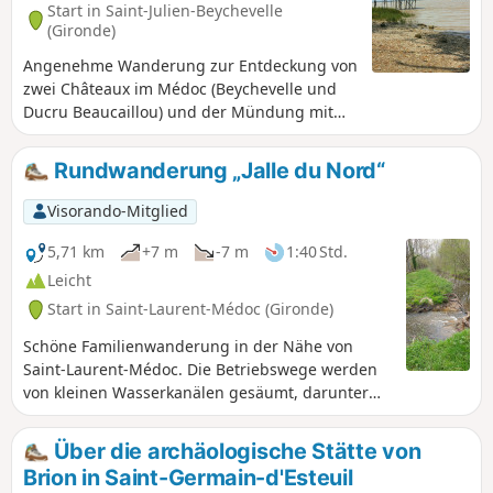
Start in Saint-Julien-Beychevelle
(Gironde)
Angenehme Wanderung zur Entdeckung von
zwei Châteaux im Médoc (Beychevelle und
Ducru Beaucaillou) und der Mündung mit
ihren Carrelets. Diese Route mit
abwechslungsreicher Landschaft und
Rundwanderung „Jalle du Nord“
moderater Länge eignet sich gut für einen
schönen Familienausflug.
Visorando-Mitglied
5,71 km
+7 m
-7 m
1:40 Std.
Leicht
Start in Saint-Laurent-Médoc (Gironde)
Schöne Familienwanderung in der Nähe von
Saint-Laurent-Médoc. Die Betriebswege werden
von kleinen Wasserkanälen gesäumt, darunter
ein größerer, die Jalle du Nord. Diese Wanderung
führt durch ein Gebiet mit hohem ökologischem
Über die archäologische Stätte von
Potenzial: die im östlichen Teil gelegenen
Brion in Saint-Germain-d'Esteuil
Sümpfe. Dieser Bereich ist als Natura-2000-