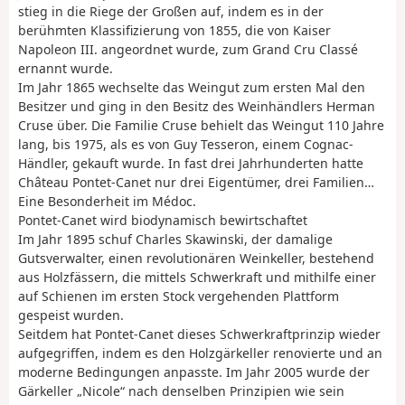
stieg in die Riege der Großen auf, indem es in der
berühmten Klassifizierung von 1855, die von Kaiser
Napoleon III. angeordnet wurde, zum Grand Cru Classé
ernannt wurde.
Im Jahr 1865 wechselte das Weingut zum ersten Mal den
Besitzer und ging in den Besitz des Weinhändlers Herman
Cruse über. Die Familie Cruse behielt das Weingut 110 Jahre
lang, bis 1975, als es von Guy Tesseron, einem Cognac-
Händler, gekauft wurde. In fast drei Jahrhunderten hatte
Château Pontet-Canet nur drei Eigentümer, drei Familien…
Eine Besonderheit im Médoc.
Pontet-Canet wird biodynamisch bewirtschaftet
Im Jahr 1895 schuf Charles Skawinski, der damalige
Gutsverwalter, einen revolutionären Weinkeller, bestehend
aus Holzfässern, die mittels Schwerkraft und mithilfe einer
auf Schienen im ersten Stock vergehenden Plattform
gespeist wurden.
Seitdem hat Pontet-Canet dieses Schwerkraftprinzip wieder
aufgegriffen, indem es den Holzgärkeller renovierte und an
moderne Bedingungen anpasste. Im Jahr 2005 wurde der
Gärkeller „Nicole“ nach denselben Prinzipien wie sein