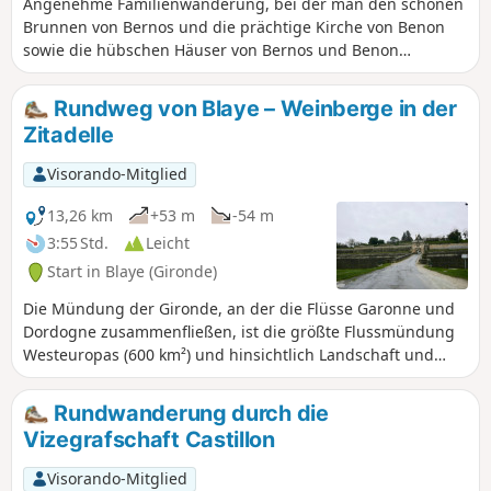
Angenehme Familienwanderung, bei der man den schönen
Brunnen von Bernos und die prächtige Kirche von Benon
sowie die hübschen Häuser von Bernos und Benon
entdecken kann.
Rundweg von Blaye – Weinberge in der
Zitadelle
Visorando-Mitglied
13,26 km
+53 m
-54 m
3:55 Std.
Leicht
Start in Blaye (Gironde)
Die Mündung der Gironde, an der die Flüsse Garonne und
Dordogne zusammenfließen, ist die größte Flussmündung
Westeuropas (600 km²) und hinsichtlich Landschaft und
Umwelt die am besten erhaltene. Diese von den
Weinbergen des Médoc und der Côtes de Blaye gesäumte
Rundwanderung durch die
Flussmündung beherbergt zahlreiche bewohnte oder
Vizegrafschaft Castillon
unbewohnte Inseln, die einen Besuch wert sind.
Visorando-Mitglied