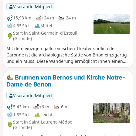
Gebiet ausgewiesen. Das ökologische
Visorando-Mitglied
Gleichgewicht ist durch die Aufgabe der
extensiven Bewirtschaftung der Feuchtgebiete
15,93 km
+24 m
-24 m
zugunsten einer intensiven Pappelkultur
4:35 Std.
Mittel
bedroht.
Start in Saint-Germain-d'Esteuil
(Gironde)
Mit dem einzigen gallorömischen Theater südlich der
Garonne ist die archäologische Stätte von Brion einzigartig
und ein Muss. Diese Wanderung ermöglicht Ihnen einen
Rundgang durch die Gemeinde Saint-Germain-d'Esteuil
und die Entdeckung der Überreste und des römischen
Brunnen von Bernos und Kirche Notre-
Theaters der Stätte von Brion.
Dame de Benon
Visorando-Mitglied
5,43 km
+6 m
-6 m
1:35 Std.
Leicht
Start in Saint-Laurent-Médoc
(Gironde)