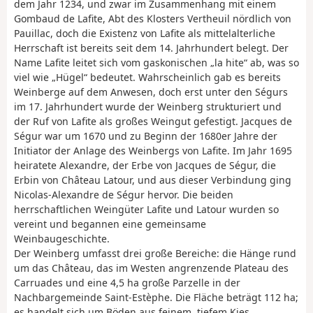
dem Jahr 1234, und zwar im Zusammenhang mit einem
Gombaud de Lafite, Abt des Klosters Vertheuil nördlich von
Pauillac, doch die Existenz von Lafite als mittelalterliche
Herrschaft ist bereits seit dem 14. Jahrhundert belegt. Der
Name Lafite leitet sich vom gaskonischen „la hite“ ab, was so
viel wie „Hügel“ bedeutet. Wahrscheinlich gab es bereits
Weinberge auf dem Anwesen, doch erst unter den Ségurs
im 17. Jahrhundert wurde der Weinberg strukturiert und
der Ruf von Lafite als großes Weingut gefestigt. Jacques de
Ségur war um 1670 und zu Beginn der 1680er Jahre der
Initiator der Anlage des Weinbergs von Lafite. Im Jahr 1695
heiratete Alexandre, der Erbe von Jacques de Ségur, die
Erbin von Château Latour, und aus dieser Verbindung ging
Nicolas-Alexandre de Ségur hervor. Die beiden
herrschaftlichen Weingüter Lafite und Latour wurden so
vereint und begannen eine gemeinsame
Weinbaugeschichte.
Der Weinberg umfasst drei große Bereiche: die Hänge rund
um das Château, das im Westen angrenzende Plateau des
Carruades und eine 4,5 ha große Parzelle in der
Nachbargemeinde Saint-Estèphe. Die Fläche beträgt 112 ha;
es handelt sich um Böden aus feinem, tiefem Kies,