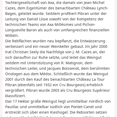
Tochtergesellschaft von Axa, die damals von Jean-Michel
Cazes, dem Eigentümer des benachbarten Château Lynch-
Bages, geleitet wurde. Seitdem profitiert Pibran unter der
Leitung von Daniel Llose sowohl von der Kompetenz der
technischen Teams von Axa Millésimes und Pichon-
Longueville Baron als auch von umfangreichen finanziellen
Mitteln.
Die Rebflächen wurden neu bepflanzt, die Entwässerung
verbessert und ein neuer Weinkeller gebaut. Im Jahr 2000
trat Christian Seely die Nachfolge von J.-M. Cazes an, der
sich daraufhin zur Ruhe setzte, und leitet das Weingut
seitdem mit Unterstützung von R. Matignon, dem
technischen Leiter, und Jacques Boissenot, dem berühmten
Önologen aus dem Médoc. Schließlich wurde das Weingut
2001 durch den Kauf des benachbarten Château La Tour
Pibran (ebenfalls seit 1932 ein Cru Bourgeois) erheblich
vergrößert. Pibran wurde 2003 als Cru Bourgeois Supérieur
klassifiziert.
Das 17 Hektar große Weingut liegt unmittelbar nördlich von
Pauillac und unmittelbar südlich von Pontet-Canet und
erstreckt sich über einen Kieshügel. Die Rebsorten setzen