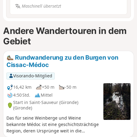
Maschinell übersetzt
Andere Wandertouren in dem
Gebiet
Rundwanderung zu den Burgen von
Cissac-Médoc
Visorando-Mitglied
16,42 km
+50 m
-50 m
4:50 Std.
Mittel
Start in Saint-Sauveur (Gironde)
(Gironde)
Das für seine Weinberge und Weine
bekannte Médoc ist eine geschichtsträchtige
Region, deren Ursprünge weit in die