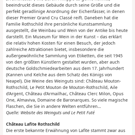
beeindruckt dieses Gebäude durch seine Größe und die
perfekt geradlinige Anordnung der Eichenfässer, in denen
dieser Premier Grand Cru Classé reift. Daneben hat die
Familie Rothschild ihre persönliche Kunstsammlung
ausgestellt, die Weinbau und Wein von der Antike bis heute
darstellt. Ein Museum für Wein in der Kunst – das erklärt
die relativ hohen Kosten für einen Besuch, der jedoch
zahlreiche Attraktionen bietet, insbesondere die
außergewöhnliche Sammlung von Etiketten, die seit 1945
von den größten Künstlern gestaltet wurden, aber auch
deutsche Goldschmiedearbeiten aus dem 17. Jahrhundert
(Kannen und Kelche aus dem Schatz des Königs von
Neapel). Die Weine des Weinguts sind: Château Mouton-
Rothschild, Le Petit Mouton de Mouton-Rothschild, Aile
d’Argent, Château d’Armailhac, Château Clerc Milon, Opus
One, Almaviva, Domaine de Baronarques. So viele magische
Flaschen, die Sie in andere Welten entführen…
Quelle: Website des Weinguts und Le Petit Futé
Château Lafite Rothschild
Die erste bekannte Erwähnung von Lafite stammt zwar aus