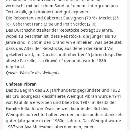
vermischt mit äolischem Sand auf einem Untergrund aus
Tertiärkalk, gut drainiert und gut exponiert.
Die Rebsorten sind Cabernet Sauvignon (70 %), Merlot (25
%), Cabernet Franc (3 %) und Petit Verdot (2 %).
Das Durchschnittsalter der Rebstöcke beträgt 39 Jahre,
wobei zu beachten ist, dass Rebstöcke, die jünger als 10
Jahre sind, nicht in den Grand Vin einfließen, was bedeutet,
dass das Alter der Rebstöcke, aus denen der Grand Vin
gekeltert wird, im Durchschnitt eher bei 45 Jahren liegt. Die
älteste Parzelle, „La Gravière“ genannt, wurde 1886
bepflanzt.
Quelle: Website des Weinguts
Château Pibran
Das zu Beginn des 20. Jahrhunderts gegründete und 1932
als Cru Bourgeois klassifizierte Weingut Pibran wurde 1941
von Paul Billa erworben und blieb bis 1987 im Besitz der
Familie Billa. In der Zwischenzeit konnte der Ruf des
Weinguts aufrechterhalten werden, insbesondere dank sehr
guter Jahrgänge in den 1980er Jahren. Das Weingut wurde
1987 von Axa Millésimes übernommen, einer