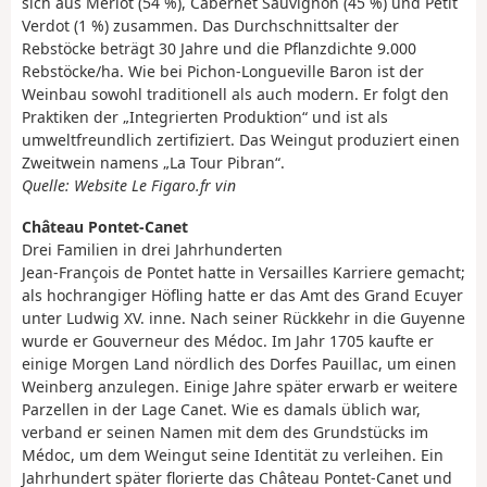
sich aus Merlot (54 %), Cabernet Sauvignon (45 %) und Petit
Verdot (1 %) zusammen. Das Durchschnittsalter der
Rebstöcke beträgt 30 Jahre und die Pflanzdichte 9.000
Rebstöcke/ha. Wie bei Pichon-Longueville Baron ist der
Weinbau sowohl traditionell als auch modern. Er folgt den
Praktiken der „Integrierten Produktion“ und ist als
umweltfreundlich zertifiziert. Das Weingut produziert einen
Zweitwein namens „La Tour Pibran“.
Quelle: Website Le Figaro.fr vin
Château Pontet-Canet
Drei Familien in drei Jahrhunderten
Jean-François de Pontet hatte in Versailles Karriere gemacht;
als hochrangiger Höfling hatte er das Amt des Grand Ecuyer
unter Ludwig XV. inne. Nach seiner Rückkehr in die Guyenne
wurde er Gouverneur des Médoc. Im Jahr 1705 kaufte er
einige Morgen Land nördlich des Dorfes Pauillac, um einen
Weinberg anzulegen. Einige Jahre später erwarb er weitere
Parzellen in der Lage Canet. Wie es damals üblich war,
verband er seinen Namen mit dem des Grundstücks im
Médoc, um dem Weingut seine Identität zu verleihen. Ein
Jahrhundert später florierte das Château Pontet-Canet und