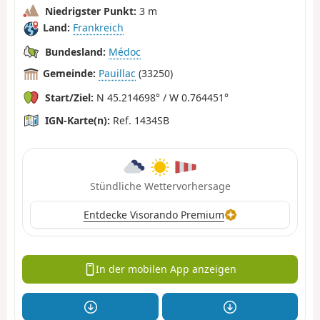
Niedrigster Punkt:
3 m
Land:
Frankreich
Bundesland:
Médoc
Gemeinde:
Pauillac
(33250)
Start/Ziel:
N 45.214698° / W 0.764451°
IGN-Karte(n):
Ref. 1434SB
Stündliche Wettervorhersage
Entdecke Visorando Premium
In der mobilen App anzeigen