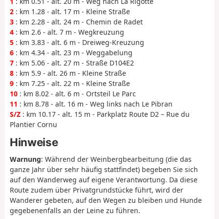
1
: km 0.51 - alt. 20 m - Weg nach La Rigotte
2
: km 1.28 - alt. 17 m - Kleine Straße
3
: km 2.28 - alt. 24 m - Chemin de Radet
4
: km 2.6 - alt. 7 m - Wegkreuzung
5
: km 3.83 - alt. 6 m - Dreiweg-Kreuzung
6
: km 4.34 - alt. 23 m - Weggabelung
7
: km 5.06 - alt. 27 m - Straße D104E2
8
: km 5.9 - alt. 26 m - Kleine Straße
9
: km 7.25 - alt. 22 m - Kleine Straße
10
: km 8.02 - alt. 6 m - Ortsteil Le Parc
11
: km 8.78 - alt. 16 m - Weg links nach Le Pibran
S/Z
: km 10.17 - alt. 15 m - Parkplatz Route D2 – Rue du
Plantier Cornu
Hinweise
Warnung
: Während der Weinbergbearbeitung (die das
ganze Jahr über sehr häufig stattfindet) begeben Sie sich
auf den Wanderweg auf eigene Verantwortung. Da diese
Route zudem über Privatgrundstücke führt, wird der
Wanderer gebeten, auf den Wegen zu bleiben und Hunde
gegebenenfalls an der Leine zu führen.