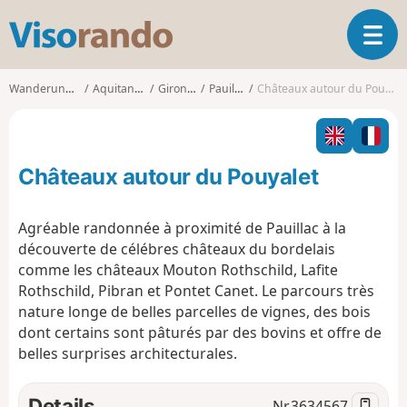
V
T
i
o
s
g
o
Wanderungen
Aquitanien
Gironde
Pauillac
Châteaux autour du Pouyalet
g
r
l
a
e
n
n
d
Châteaux autour du Pouyalet
a
o
v
i
Agréable randonnée à proximité de Pauillac à la
g
découverte de célébres châteaux du bordelais
a
comme les châteaux Mouton Rothschild, Lafite
t
Rothschild, Pibran et Pontet Canet. Le parcours très
i
o
nature longe de belles parcelles de vignes, des bois
n
dont certains sont pâturés par des bovins et offre de
belles surprises architecturales.
Details
Nr.
3634567