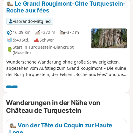
Le Grand Rougimont-Chte Turquestein-
Roche aux fées
Visorando-Mitglied
16,09 km
+372 m
-372 m
5:40 Std.
Schwer
Start in Turquestein-Blancrupt
(Moselle)
Wunderschöne Wanderung ohne große Schwierigkeiten,
abgesehen vom Aufstieg zum Grand Rougimont – Die Ruine
der Burg Turquestein, der Felsen „Roche aux Fées” und der
Wanderweg „Sentier des Bornes” versetzen Sie zurück ins
Mittelalter. Anmerkung des Moderators vom 23.08.2021:
Diese Wanderung wird in Kürze verboten sein, da sie über
Privatgrundstücke führt. Siehe Kommentare am Ende dieser
Wanderungen in der Nähe von
Seite.
Château de Turquestein
Von der Tête du Coquin zur Haute
Loge