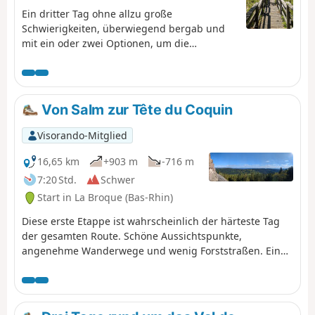
Ein dritter Tag ohne allzu große
Schwierigkeiten, überwiegend bergab und
mit ein oder zwei Optionen, um die
Rückfahrt bei Bedarf zu verkürzen.
Von Salm zur Tête du Coquin
Visorando-Mitglied
16,65 km
+903 m
-716 m
7:20 Std.
Schwer
Start in La Broque (Bas-Rhin)
Diese erste Etappe ist wahrscheinlich der härteste Tag
der gesamten Route. Schöne Aussichtspunkte,
angenehme Wanderwege und wenig Forststraßen. Ein
steiler Aufstieg am Ende des Tages erklärt die
Einstufung „schwierig”.