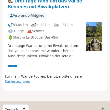
Drei Tage rund um das Val de
Senones mit Biwakplätzen
Visorando-Mitglied
53,64 km
+1 807 m
-1 812 m
3 Tage
Schwer
Start in La Broque (Bas-Rhin)
Dreitägige Wanderung mit Biwak rund um
das Val de Senones mit wunderschönen
Aussichtspunkten. Biwak an der Tête du
Coquin und an der Haute Loge.
Für mehr Wandertouren, benutze bitte unsere
Suchmaschine
.
W