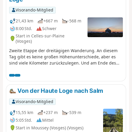
Visorando-Mitglied
21,43 km
+667 m
-568 m
8:00 Std.
Schwer
Start in Celles-sur-Plaine
(Vosges)
Zweite Etappe der dreitägigen Wanderung. An diesem
Tag gibt es keine großen Höhenunterschiede, aber es
sind viele Kilometer zurückzulegen. Und am Ende des
Tages erwartet Sie ein herrliches Panorama von den
Stoppelfeldern aus, das die Mühe wert ist.
Von der Haute Loge nach Salm
Visorando-Mitglied
15,55 km
+237 m
-539 m
5:05 Std.
Mittel
Start in Moussey (Vosges) (Vosges)