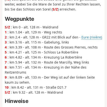
weiter, wobei Sie die Mare de Sorel zu Ihrer Rechten lassen,
bis Sie das Schloss von Sorel (
S/Z
) erreichen.
Wegpunkte
S/Z
: km 0 - alt. 128 m - Waldrand
1
: km 1.04 - alt. 129 m - Weg rechts
2
: km 2.4 - alt. 128 m - GR22 mit Blick auf den -
Eure (rivière)
3
: km 3.16 - alt. 115 m - Gabelung, links
4
: km 3.39 - alt. 108 m - Route des Grosses Pierres, rechts
5
: km 4.21 - alt. 125 m - Schloss La Robertière
6
: km 4.82 - alt. 134 m - Kreuzung La Robertière
7
: km 5.94 - alt. 132 m - Route de Marcilly, Weg links
8
: km 7.51 - alt. 134 m - Kreuzung in der Nähe des
Reitzentrums
9
: km 8.09 - alt. 133 m - Der Weg ist auf der linken Seite
kaum zu sehen.
10
: km 8.42 - alt. 131 m - Straße D21.7
S/Z
: km 9.32 - alt. 128 m - Waldrand
Hinweise