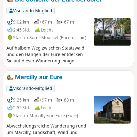
Visorando-Mitglied
9,02 km
+67 m
-67 m
2:45 Std.
Leicht
Start in Sorel-Moussel (Eure-et-Loir)
Auf halbem Weg zwischen Staatswald
und den Hängen der Eure entdecken
Sie auf dieser Wanderung einige
bemerkenswerte Orte im Schatten der
Eichen und die Kühle der Ufer. Sie
Marcilly sur Eure
wandern am Schloss entlang und
durchqueren das alte Sorel, um dann
Visorando-Mitglied
auf der ehemaligen Eisenbahnstrecke
(Voie Verte) nach Marcilly-sur-Eure zu
9,25 km
+97 m
-88 m
gelangen.
2:55 Std.
Leicht
Start in Marcilly-sur-Eure (Eure)
Abwechslungsreiche Wanderung rund
um Marcilly, Landschaft, Wald und