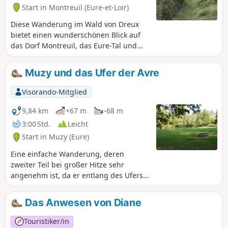
Start in Montreuil (Eure-et-Loir)
Diese Wanderung im Wald von Dreux
bietet einen wunderschönen Blick auf
das Dorf Montreuil, das Eure-Tal und
die Bögen des Eure-Siphons, eines
Aquädukts der Avre, das die Stadt Paris
Muzy und das Ufer der Avre
mit Trinkwasser versorgt. Entdecken Sie
eine Wanderroute im Staatswald von
Visorando-Mitglied
Dreux, auf der Sie nach sportlicher
Anstrengung über einen sehr
9,84 km
+67 m
-68 m
angenehmen Pfad den Hügel
3:00 Std.
Leicht
hinaufsteigen, nachdem Sie die Brücke
Start in Muzy (Eure)
über die Eure überquert haben.
Eine einfache Wanderung, deren
zweiter Teil bei großer Hitze sehr
angenehm ist, da er entlang des Ufers
der Avre auf demGR®®22verläuft. An
verschiedenen Stellen am Ufer können
Das Anwesen von Diane
Sie eine Pause einlegen und picknicken.
Touristiker/in