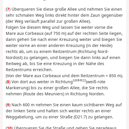
(
7
) Überqueren Sie diese große Allee und nehmen Sie einen
sehr schmalen Weg links direkt hinter dem Zaun gegenüber
(der Weg verläuft parallel zur großen Allee).
Folgen Sie diesem Weg und lassen Sie weiter vorne die
Mare aux Corbeaux (auf 750 m) auf der rechten Seite liegen,
dann gehen Sie nach einer Kreuzung weiter und biegen Sie
weiter vorne an einer anderen Kreuzung (in der Heide)
rechts ab, um zu einem Reitzentrum (Richtung Nord-
Nordost) zu gelangen, und biegen Sie dann links auf einen
Reitweg ab, bis Sie eine Kreuzung in der Nähe des
Reitzentrums erreichen.
(Von der Mare aux Corbeaux und dem Reitzentrum = 850 m).
GR®®22
(
8
) Von dort aus weiter in Richtung
(weiß-rote
Markierung) bis zu einer großen Allee, die Sie rechts
nehmen (Route des Meuniers) in Richtung Norden.
(
9
) Nach 600 m nehmen Sie einen kaum sichtbaren Weg auf
der linken Seite und halten sich weiter rechts an einer
Weggabelung, um zu einer Straße (D21.7) zu gelangen.
(
10
) Überqueren Sie die Straße und gehen Sie geradeaus