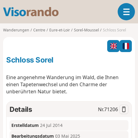
V
T
i
o
s
g
o
Wanderungen
Centre
Eure-et-Loir
Sorel-Moussel
Schloss Sorel
g
r
l
a
e
n
n
d
Schloss Sorel
a
o
v
i
Eine angenehme Wanderung im Wald, die Ihnen
g
einen Tapetenwechsel und den Charme der
a
unberührten Natur bietet.
t
i
o
Details
Nr.
71206
n
Erstelldatum
24 Jul 2014
Bearbeitungsdatum
03 Mai 2025