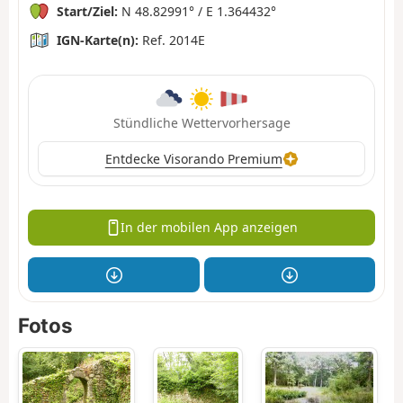
Start/Ziel:
N 48.82991° / E 1.364432°
IGN-Karte(n):
Ref. 2014E
Stündliche Wettervorhersage
Entdecke Visorando Premium
In der mobilen App anzeigen
Fotos