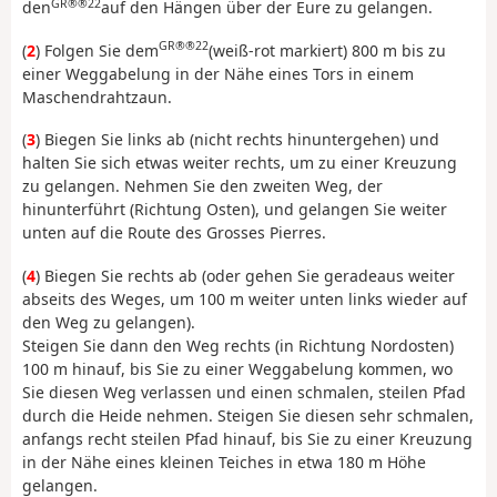
GR®®22
den
auf den Hängen über der Eure zu gelangen.
GR®®22
(
2
) Folgen Sie dem
(weiß-rot markiert) 800 m bis zu
einer Weggabelung in der Nähe eines Tors in einem
Maschendrahtzaun.
(
3
) Biegen Sie links ab (nicht rechts hinuntergehen) und
halten Sie sich etwas weiter rechts, um zu einer Kreuzung
zu gelangen. Nehmen Sie den zweiten Weg, der
hinunterführt (Richtung Osten), und gelangen Sie weiter
unten auf die Route des Grosses Pierres.
(
4
) Biegen Sie rechts ab (oder gehen Sie geradeaus weiter
abseits des Weges, um 100 m weiter unten links wieder auf
den Weg zu gelangen).
Steigen Sie dann den Weg rechts (in Richtung Nordosten)
100 m hinauf, bis Sie zu einer Weggabelung kommen, wo
Sie diesen Weg verlassen und einen schmalen, steilen Pfad
durch die Heide nehmen. Steigen Sie diesen sehr schmalen,
anfangs recht steilen Pfad hinauf, bis Sie zu einer Kreuzung
in der Nähe eines kleinen Teiches in etwa 180 m Höhe
gelangen.