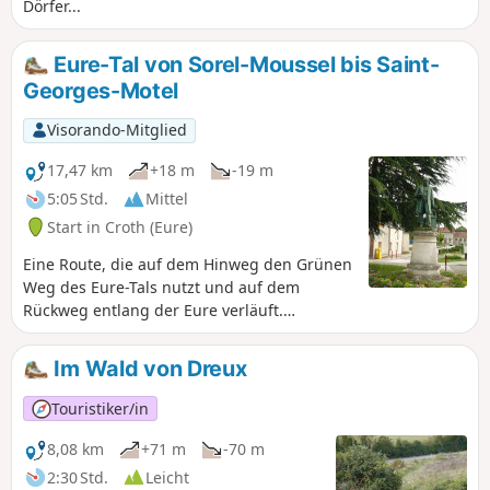
Dörfer...
Eure-Tal von Sorel-Moussel bis Saint-
Georges-Motel
Visorando-Mitglied
17,47 km
+18 m
-19 m
5:05 Std.
Mittel
Start in Croth (Eure)
Eine Route, die auf dem Hinweg den Grünen
Weg des Eure-Tals nutzt und auf dem
Rückweg entlang der Eure verläuft.
Abgesehen von der idyllischen Landschaft
ist diese Route komplett schlammfrei.
Im Wald von Dreux
Touristiker/in
8,08 km
+71 m
-70 m
2:30 Std.
Leicht