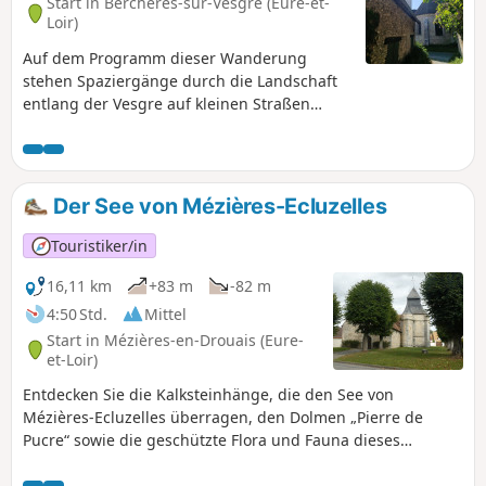
Start in Berchères-sur-Vesgre (Eure-et-
Loir)
Auf dem Programm dieser Wanderung
stehen Spaziergänge durch die Landschaft
entlang der Vesgre auf kleinen Straßen
sowie die Entdeckung des lokalen
Kulturerbes.
Der See von Mézières-Ecluzelles
Touristiker/in
16,11 km
+83 m
-82 m
4:50 Std.
Mittel
Start in Mézières-en-Drouais (Eure-
et-Loir)
Entdecken Sie die Kalksteinhänge, die den See von
Mézières-Ecluzelles überragen, den Dolmen „Pierre de
Pucre“ sowie die geschützte Flora und Fauna dieses
Naturraums des Departements.