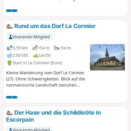
abwechslungsreiche Landschaften. Auf Ihrer Wanderung
können Sie schöne Bauernhöfe sehen.
Rund um das Dorf Le Cormier
Visorando-Mitglied
5,59 km
+54 m
-54 m
2:00 Std.
Leicht
Start in Le Cormier (Eure)
Kleine Wanderung vom Dorf Le Cormier
(27). Ohne Schwierigkeiten. Blick auf die
normannische Landschaft zwischen
Hügeln und Hochebene. Durchquerung
des Dorfes und der umliegenden
Landschaft, Wälder und Teiche zu
entdecken. Schöner Bauernhof, den Sie
Der Hase und die Schildkröte in
im Bois Milon sehen können.
Escorpain
Visorando-Mitglied