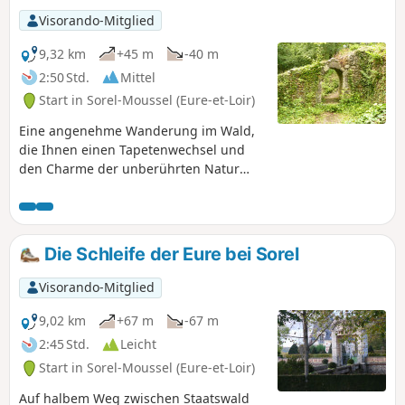
Visorando-Mitglied
9,32 km
+45 m
-40 m
2:50 Std.
Mittel
Start in Sorel-Moussel (Eure-et-Loir)
Eine angenehme Wanderung im Wald,
die Ihnen einen Tapetenwechsel und
den Charme der unberührten Natur
bietet.
Die Schleife der Eure bei Sorel
Visorando-Mitglied
9,02 km
+67 m
-67 m
2:45 Std.
Leicht
Start in Sorel-Moussel (Eure-et-Loir)
Auf halbem Weg zwischen Staatswald