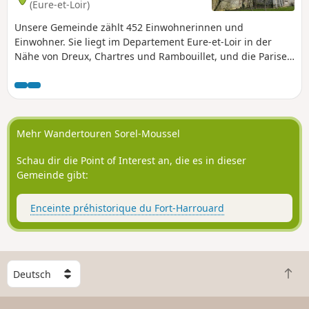
(Eure-et-Loir)
Unsere Gemeinde zählt 452 Einwohnerinnen und
Einwohner. Sie liegt im Departement Eure-et-Loir in der
Nähe von Dreux, Chartres und Rambouillet, und die Pariser
Region ist mit dem Zug oder über die Nationalstraße 12
leicht zu erreichen. Unser Dorf umfasst drei Weiler:
L’Aumône, Boissy und Saint-Laurent. Der Rundweg lässt Sie
die Ruhe der Landschaft und der umliegenden Wälder
sowie das bemerkenswerte Kulturerbe entdecken, das
Mehr Wandertouren Sorel-Moussel
sehenswert ist und erhalten bleiben sollte, um so die
Weitergabe von Generation zu Generation fortzusetzen.
Schau dir die Point of Interest an, die es in dieser
Gemeinde gibt:
Enceinte préhistorique du Fort-Harrouard
W
Z
ä
u
h