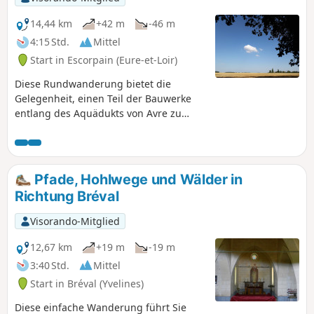
14,44 km
+42 m
-46 m
4:15 Std.
Mittel
Start in Escorpain (Eure-et-Loir)
Diese Rundwanderung bietet die
Gelegenheit, einen Teil der Bauwerke
entlang des Aquädukts von Avre zu
entdecken, insbesondere das Bauwerk
Tue-Cheval, aber auch das Schloss von
Escorpain zu bewundern. Zwei hübsche
Teiche stehen ebenfalls auf dem
Pfade, Hohlwege und Wälder in
Programm. Es handelt sich um eine
Richtung Bréval
Wanderung ohne große Schwierigkeiten
mit einigen Abschnitten im Wald, die
Visorando-Mitglied
bei sehr heißem Wetter sehr
willkommen sind!
12,67 km
+19 m
-19 m
3:40 Std.
Mittel
Start in Bréval (Yvelines)
Diese einfache Wanderung führt Sie