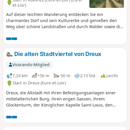
et-Loir)
Auf dieser leichten Wanderung entdecken Sie ein
charmantes Dorf und sein Kulturerbe und genießen den
Weg über schöne Landstraßen und durch Wälder sowie die
Aussichtspunkte.
Die alten Stadtviertel von Dreux
Visorando-Mitglied
7,24 km
+50 m
-50 m
2:15 Std.
Leicht
Start in Dreux (Eure-et-Loir)
Dreux, die Altstadt mit ihren Befestigungsanlagen einer
mittelalterlichen Burg, ihren engen Gassen, ihrem
Glockenturm, der Königlichen Kapelle Saint-Louis, den
Fachwerkhäusern, ihren Stadtmauern und nicht zu
vergessen ihren Weinbergen usw. bietet alles, was man für
einen schönen Tag mit der Familie braucht.