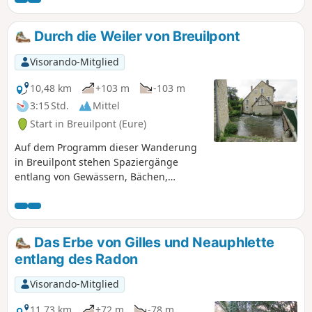
Durch die Weiler von Breuilpont
Visorando-Mitglied
10,48 km
+103 m
-103 m
3:15 Std.
Mittel
Start in Breuilpont (Eure)
Auf dem Programm dieser Wanderung
in Breuilpont stehen Spaziergänge
entlang von Gewässern, Bächen,
Feldern, Tälern und Unterholz sowie die
Entdeckung des lokalen Kulturerbes.
Das Erbe von Gilles und Neauphlette
entlang des Radon
Visorando-Mitglied
11,73 km
+72 m
-78 m