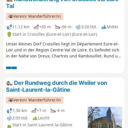
Tal
Verein/ Wanderführer/in
11,12 km
+60 m
-66 m
3:20 Std.
Mittel
Start in Croisilles (Eure-et-Loir) (Eure-et-Loir)
Unser kleines Dorf Croisilles liegt im Département Eure-et-
Loir und in der Region Centre-Val de Loire. Es befindet sich
in der Nähe von Dreux, Chartres und Rambouillet. Rund um
Croisilles haben wir das Glück, von Ebenen und Wäldern
umgeben zu sein. Dieser Entdeckungsspaziergang
ermöglicht es, die lokale Flora und Fauna sowie das
Kulturerbe des Dorfes kennenzulernen. Die Route führt im
Der Rundweg durch die Weiler von
Bois de Ruffin zumGR® de Pays Vallée de l’Eure.
Saint-Laurent-la-Gâtine
Verein/ Wanderführer/in
7,30 km
+7 m
-6 m
2:05 Std.
Leicht
Start in Saint-Laurent-la-Gâtine