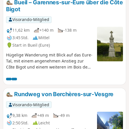
Bueil – Garennes-sur-Eure über die Côte
Bigot
Visorando-Mitglied
11,62 km
+140 m
-138 m
3:45 Std.
Mittel
Start in Bueil (Eure)
Hügelige Wanderung mit Blick auf das Eure-
Tal, mit einem angenehmen Anstieg zur
Côte Bigot und einem weiteren im Bois de
Garennes.
Rundweg von Berchères-sur-Vesgre
Visorando-Mitglied
9,38 km
+49 m
-49 m
2:50 Std.
Leicht