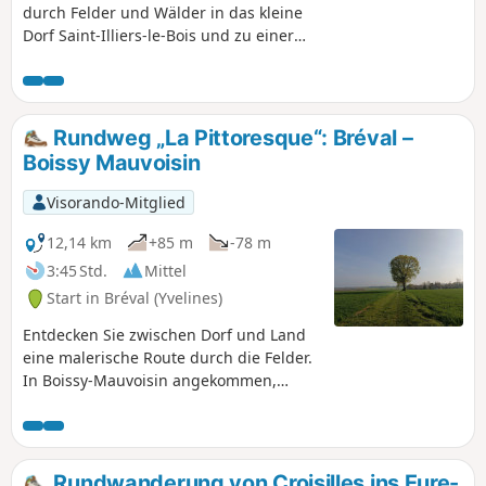
durch Felder und Wälder in das kleine
Dorf Saint-Illiers-le-Bois und zu einer
kleinen Kapelle am Waldrand.
Rundweg „La Pittoresque“: Bréval –
Boissy Mauvoisin
Visorando-Mitglied
12,14 km
+85 m
-78 m
3:45 Std.
Mittel
Start in Bréval (Yvelines)
Entdecken Sie zwischen Dorf und Land
eine malerische Route durch die Felder.
In Boissy-Mauvoisin angekommen,
bewundern Sie den Ortskern und seine
Gassen, bevor Sie über die Felder
zurück in die Gemeinde Bréval
gelangen.
Rundwanderung von Croisilles ins Eure-