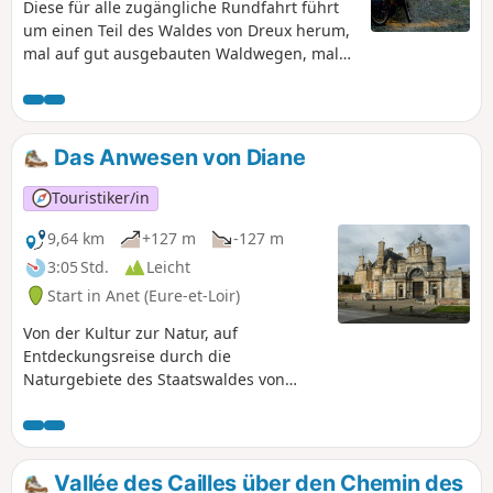
Diese für alle zugängliche Rundfahrt führt
um einen Teil des Waldes von Dreux herum,
mal auf gut ausgebauten Waldwegen, mal
am Hang oberhalb des Eure-Tals entlang,
wobei jedoch größere Höhenunterschiede
vermieden werden, und führt an einigen
charakteristischen Orten dieses Waldes
Das Anwesen von Diane
vorbei.
Touristiker/in
9,64 km
+127 m
-127 m
3:05 Std.
Leicht
Start in Anet (Eure-et-Loir)
Von der Kultur zur Natur, auf
Entdeckungsreise durch die
Naturgebiete des Staatswaldes von
Dreux.
Vallée des Cailles über den Chemin des