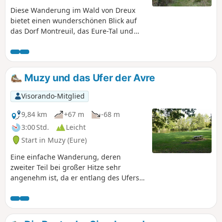
Diese Wanderung im Wald von Dreux
bietet einen wunderschönen Blick auf
das Dorf Montreuil, das Eure-Tal und
die Bögen des Eure-Siphons, eines
Aquädukts der Avre, das die Stadt Paris
mit Trinkwasser versorgt. Entdecken Sie
eine Wanderroute im Staatswald von
Muzy und das Ufer der Avre
Dreux, auf der Sie nach sportlicher
Anstrengung über einen sehr
Visorando-Mitglied
angenehmen Pfad den Hügel
hinaufsteigen, nachdem Sie die Brücke
9,84 km
+67 m
-68 m
über die Eure überquert haben.
3:00 Std.
Leicht
Start in Muzy (Eure)
Eine einfache Wanderung, deren
zweiter Teil bei großer Hitze sehr
angenehm ist, da er entlang des Ufers
der Avre auf demGR®®22verläuft. An
verschiedenen Stellen am Ufer können
Sie eine Pause einlegen und picknicken.