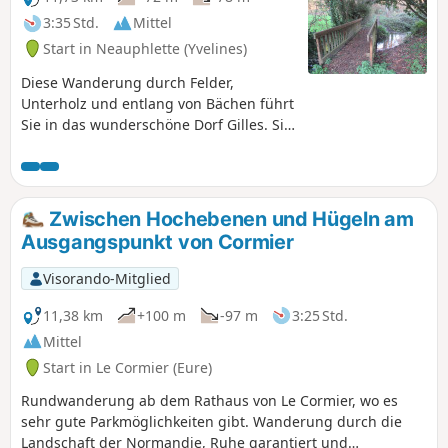
3:35 Std.
Mittel
Start in Neauphlette (Yvelines)
Diese Wanderung durch Felder,
Unterholz und entlang von Bächen führt
Sie in das wunderschöne Dorf Gilles. Sie
werden auch die überraschende
„Kirche” von Neauphlette entdecken.
Zwischen Hochebenen und Hügeln am
Ausgangspunkt von Cormier
Visorando-Mitglied
11,38 km
+100 m
-97 m
3:25 Std.
Mittel
Start in Le Cormier (Eure)
Rundwanderung ab dem Rathaus von Le Cormier, wo es
sehr gute Parkmöglichkeiten gibt. Wanderung durch die
Landschaft der Normandie, Ruhe garantiert und