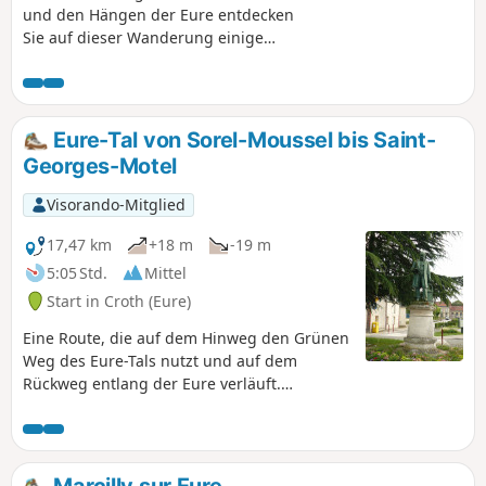
und den Hängen der Eure entdecken
Sie auf dieser Wanderung einige
bemerkenswerte Orte im Schatten der
Eichen und die Kühle der Ufer. Sie
wandern am Schloss entlang und
durchqueren das alte Sorel, um dann
Eure-Tal von Sorel-Moussel bis Saint-
auf der ehemaligen Eisenbahnstrecke
Georges-Motel
(Voie Verte) nach Marcilly-sur-Eure zu
gelangen.
Visorando-Mitglied
17,47 km
+18 m
-19 m
5:05 Std.
Mittel
Start in Croth (Eure)
Eine Route, die auf dem Hinweg den Grünen
Weg des Eure-Tals nutzt und auf dem
Rückweg entlang der Eure verläuft.
Abgesehen von der idyllischen Landschaft
ist diese Route komplett schlammfrei.
Marcilly sur Eure