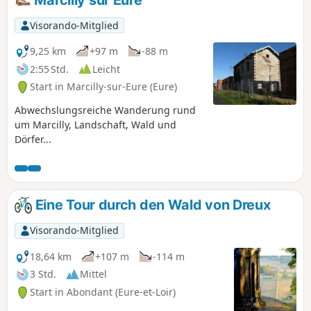
Visorando-Mitglied
9,25 km
+97 m
-88 m
2:55 Std.
Leicht
Start in Marcilly-sur-Eure (Eure)
Abwechslungsreiche Wanderung rund
um Marcilly, Landschaft, Wald und
Dörfer...
Eine Tour durch den Wald von Dreux
Visorando-Mitglied
18,64 km
+107 m
-114 m
3 Std.
Mittel
Start in Abondant (Eure-et-Loir)