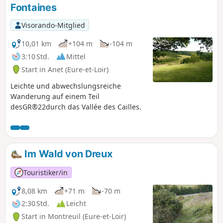
Fontaines
Visorando-Mitglied
10,01 km
+104 m
-104 m
3:10 Std.
Mittel
Start in Anet (Eure-et-Loir)
Leichte und abwechslungsreiche
Wanderung auf einem Teil
desGR®22durch das Vallée des Cailles.
Im Wald von Dreux
Touristiker/in
8,08 km
+71 m
-70 m
2:30 Std.
Leicht
Start in Montreuil (Eure-et-Loir)