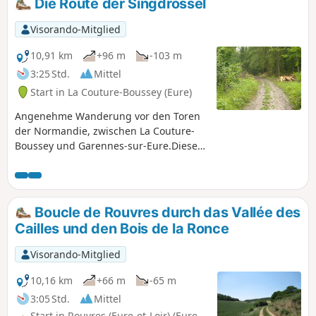
Die Route der Singdrossel
Visorando-Mitglied
10,91 km
+96 m
-103 m
3:25 Std.
Mittel
Start in La Couture-Boussey (Eure)
Angenehme Wanderung vor den Toren
der Normandie, zwischen La Couture-
Boussey und Garennes-sur-Eure.Diese
Wanderroute folgt teilweise dem Verlauf
einer anderen Route, nämlich der
Mountainbike-Route „L'Eure
Musicienne”. Unterwegs kommen Sie an
Boucle de Rouvres durch das Vallée des
zwei Kirchen mit sehr unterschiedlicher
Cailles und den Bois de la Ronce
Architektur vorbei.
Visorando-Mitglied
10,16 km
+66 m
-65 m
3:05 Std.
Mittel
Start in Rouvres (Eure-et-Loir) (Eure-