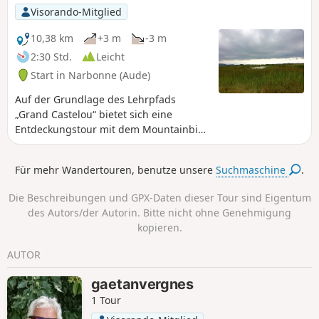
Visorando-Mitglied
10,38 km
+3 m
-3 m
2:30 Std.
Leicht
Start in Narbonne (Aude)
Auf der Grundlage des Lehrpfads
„Grand Castelou“ bietet sich eine
Entdeckungstour mit dem Mountainbike
für die ganze Familie an.
Für mehr Wandertouren, benutze unsere
Suchmaschine
.
Die Beschreibungen und GPX-Daten dieser Tour sind Eigentum
des Autors/der Autorin. Bitte nicht ohne Genehmigung
kopieren.
AUTOR
gaetanvergnes
1 Tour