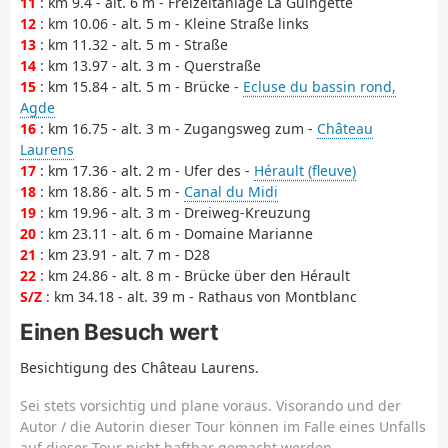
11
: km 9.4 - alt. 6 m - Freizeitanlage La Guingette
12
: km 10.06 - alt. 5 m - Kleine Straße links
13
: km 11.32 - alt. 5 m - Straße
14
: km 13.97 - alt. 3 m - Querstraße
15
: km 15.84 - alt. 5 m - Brücke -
Ecluse du bassin rond,
Agde
16
: km 16.75 - alt. 3 m - Zugangsweg zum -
Château
Laurens
17
: km 17.36 - alt. 2 m - Ufer des -
Hérault (fleuve)
18
: km 18.86 - alt. 5 m -
Canal du Midi
19
: km 19.96 - alt. 3 m - Dreiweg-Kreuzung
20
: km 23.11 - alt. 6 m - Domaine Marianne
21
: km 23.91 - alt. 7 m - D28
22
: km 24.86 - alt. 8 m - Brücke über den Hérault
S/Z
: km 34.18 - alt. 39 m - Rathaus von Montblanc
Einen Besuch wert
Besichtigung des Château Laurens.
Sei stets vorsichtig und plane voraus. Visorando und der
Autor / die Autorin dieser Tour können im Falle eines Unfalls
auf dieser Tour nicht haftbar gemacht werden.