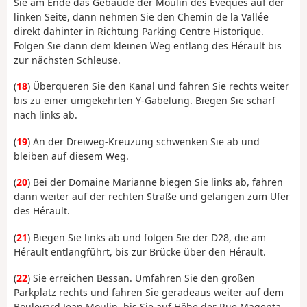
Sie am Ende das Gebäude der Moulin des Évêques auf der
linken Seite, dann nehmen Sie den Chemin de la Vallée
direkt dahinter in Richtung Parking Centre Historique.
Folgen Sie dann dem kleinen Weg entlang des Hérault bis
zur nächsten Schleuse.
(
18
) Überqueren Sie den Kanal und fahren Sie rechts weiter
bis zu einer umgekehrten Y-Gabelung. Biegen Sie scharf
nach links ab.
(
19
) An der Dreiweg-Kreuzung schwenken Sie ab und
bleiben auf diesem Weg.
(
20
) Bei der Domaine Marianne biegen Sie links ab, fahren
dann weiter auf der rechten Straße und gelangen zum Ufer
des Hérault.
(
21
) Biegen Sie links ab und folgen Sie der D28, die am
Hérault entlangführt, bis zur Brücke über den Hérault.
(
22
) Sie erreichen Bessan. Umfahren Sie den großen
Parkplatz rechts und fahren Sie geradeaus weiter auf dem
Boulevard Jean Moulin, bis Sie auf Höhe der Rue Magenta