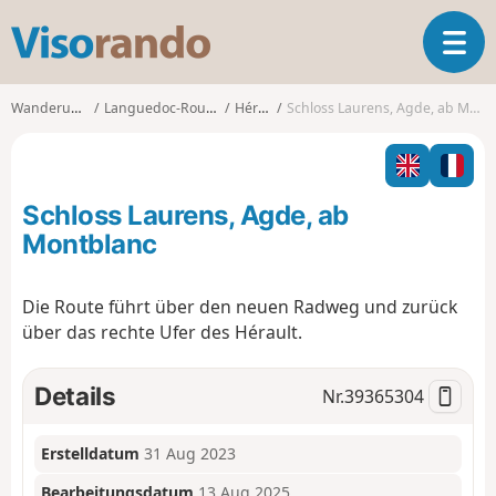
V
T
i
o
s
g
o
Wanderungen
Languedoc-Roussillon
Hérault
Schloss Laurens, Agde, ab Montblanc
g
r
l
a
e
n
n
d
Schloss Laurens, Agde, ab
a
o
v
Montblanc
i
g
Die Route führt über den neuen Radweg und zurück
a
über das rechte Ufer des Hérault.
t
i
o
Details
Nr.
39365304
n
Erstelldatum
31 Aug 2023
Bearbeitungsdatum
13 Aug 2025