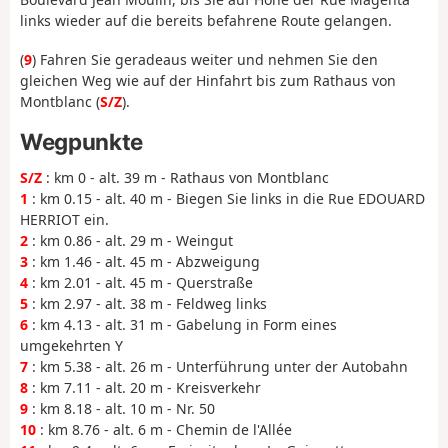
links wieder auf die bereits befahrene Route gelangen.
(
9
) Fahren Sie geradeaus weiter und nehmen Sie den
gleichen Weg wie auf der Hinfahrt bis zum Rathaus von
Montblanc (
S/Z
).
Wegpunkte
S/Z
: km 0 - alt. 39 m - Rathaus von Montblanc
1
: km 0.15 - alt. 40 m - Biegen Sie links in die Rue EDOUARD
HERRIOT ein.
2
: km 0.86 - alt. 29 m - Weingut
3
: km 1.46 - alt. 45 m - Abzweigung
4
: km 2.01 - alt. 45 m - Querstraße
5
: km 2.97 - alt. 38 m - Feldweg links
6
: km 4.13 - alt. 31 m - Gabelung in Form eines
umgekehrten Y
7
: km 5.38 - alt. 26 m - Unterführung unter der Autobahn
8
: km 7.11 - alt. 20 m - Kreisverkehr
9
: km 8.18 - alt. 10 m - Nr. 50
10
: km 8.76 - alt. 6 m - Chemin de l'Allée