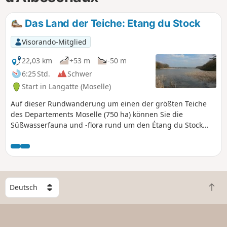
Das Land der Teiche: Etang du Stock
Visorando-Mitglied
22,03 km
+53 m
-50 m
6:25 Std.
Schwer
Start in Langatte (Moselle)
Auf dieser Rundwanderung um einen der größten Teiche
des Departements Moselle (750 ha) können Sie die
Süßwasserfauna und -flora rund um den Étang du Stock
entdecken.
W
Z
ä
u
h
r
l
ü
e