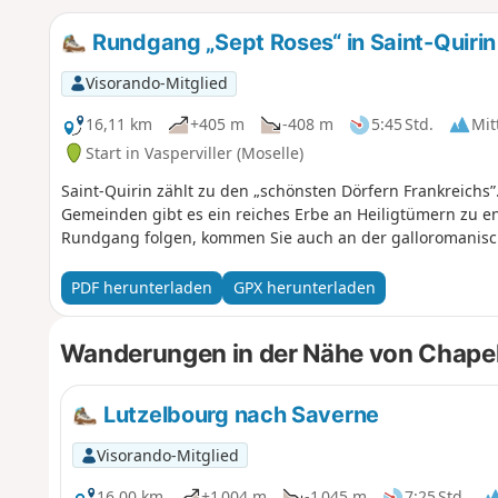
Rundgang „Sept Roses“ in Saint-Quirin
Visorando-Mitglied
16,11 km
+405 m
-408 m
5:45 Std.
Mit
Start in Vasperviller (Moselle)
Saint-Quirin zählt zu den „schönsten Dörfern Frankreichs
Gemeinden gibt es ein reiches Erbe an Heiligtümern zu 
Rundgang folgen, kommen Sie auch an der galloromanische
PDF herunterladen
GPX herunterladen
Wanderungen in der Nähe von Chapelle
Lutzelbourg nach Saverne
Visorando-Mitglied
16,00 km
+1 004 m
-1 045 m
7:25 Std.