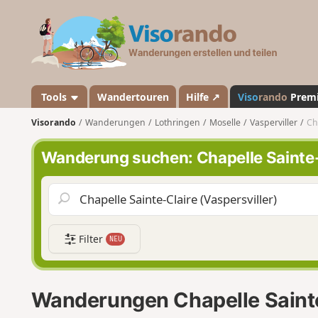
V
i
s
o
r
a
Tools
Wandertouren
Hilfe ↗
Viso
rando
Prem
n
Visorando
Wanderungen
Lothringen
Moselle
Vasperviller
Ch
d
o
Wanderung suchen: Chapelle Sainte-C
Filter
NEU
Wanderungen Chapelle Sainte-