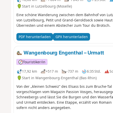
Start in Lutzelbourg (Moselle)
Eine schöne Wanderung zwischen dem Bahnhof von Lutz
von Lutzelbourg, Petit und Grand-Geroldseck sowie Haut-
Überresten und einem Abstecher zum Tour du Brotsch.
PDF herunterladen
GPX herunterladen
Wangenbourg Engenthal – Urmatt
Touristiker/in
17,92 km
+517 m
-737 m
6:35 Std.
S
Start in Wangenbourg-Engenthal (Bas-Rhin)
Von der „kleinen Schweiz“ des Elsass bis zum Bruche-Ta
vorgeschlagen vom Magazin Passion Vosges, herausgege
Schneebergs und lässt Sie die Burgen und den Wasserf
und Urmatt entdecken. Eine Etappe, erzählt von Romain 
sofern nicht anders angegeben.