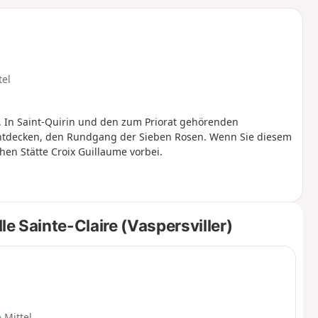
u
n
m
tel
”. In Saint-Quirin und den zum Priorat gehörenden
entdecken, den Rundgang der Sieben Rosen. Wenn Sie diesem
n Stätte Croix Guillaume vorbei.
 Sainte-Claire (Vaspersviller)
Mittel