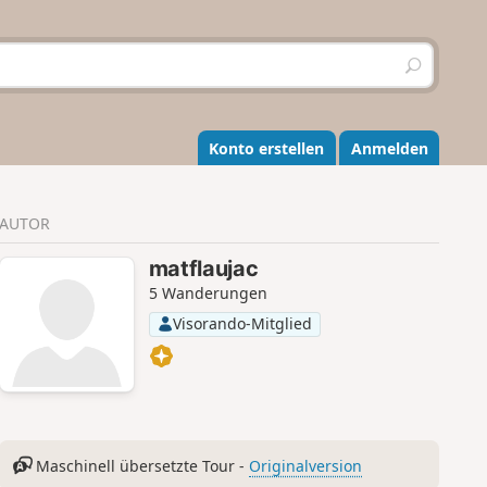
S
u
c
h
e
Konto erstellen
Anmelden
n
AUTOR
matflaujac
5 Wanderungen
Visorando-Mitglied
Maschinell übersetzte Tour -
Originalversion