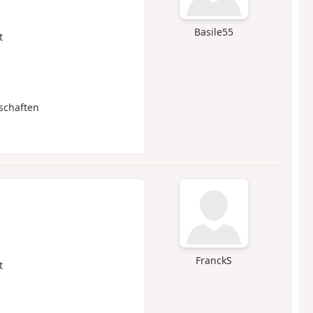
Basile55
t
schaften
FranckS
t