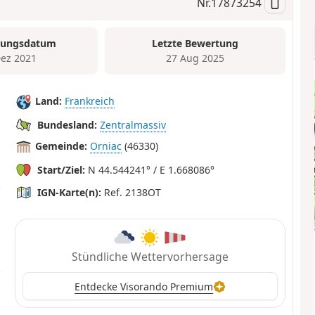
Nr.
17873254
tungsdatum
Letzte Bewertung
Dez 2021
27 Aug 2025
Land:
Frankreich
Bundesland:
Zentralmassiv
Gemeinde:
Orniac
(46330)
Start/Ziel:
N 44.544241° / E 1.668086°
IGN-Karte(n):
Ref. 2138OT
Stündliche Wettervorhersage
Entdecke Visorando Premium