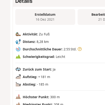
Details
Erstelldatum
Bearbei
16 Dez 2021
21 
Aktivität:
Zu Fuß
Distanz:
8,28 km
Durchschnittliche Dauer:
2:55 Std.
Schwierigkeitsgrad:
Leicht
Zurück zum Start:
Ja
Aufstieg:
+ 181 m
Abstieg:
- 185 m
Höchster Punkt:
300 m
Niedrigster Punkt:
208 m