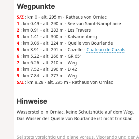
Wegpunkte
S/Z
: km 0 - alt. 295 m - Rathaus von Orniac
1
: km 0.49 - alt. 290 m - See von Saint-Namphaise
2
: km 0.91 - alt. 283 m - Les Travers
3
: km 1.41 - alt. 300 m - Kalvarienberg
4
: km 3.06 - alt. 224 m - Quelle von Bourlande
5
: km 3.91 - alt. 291 m - Cazelle -
Chateau de Cuzals
6
: km 5.22 - alt. 266 m - GR 651
7
: km 6.26 - alt. 210 m - Weg
8
: km 7.52 - alt. 296 m - D 42
9
: km 7.84 - alt. 277 m - Weg
S/Z
: km 8.28 - alt. 295 m - Rathaus von Orniac
Hinweise
Wasserstelle in Orniac, keine Schutzhütte auf dem Weg.
Das Wasser der Quelle von Bourlande ist nicht trinkbar.
Sei stets vorsichtig und plane voraus. Visorando und der A