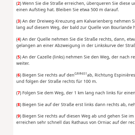
(
2
) Wenn Sie die Straße erreichen, überqueren Sie diese 
einen Aufstieg hat. Bleiben Sie etwa 500 m darauf.
(
3
) An der Dreiweg-Kreuzung am Kalvarienberg nehmen Sie
lang auf diesem Weg, der bald zur Quelle von Bourlande h
(
4
) An der Quelle nehmen Sie die Straße rechts, dann, etwa
gelangen an einer Abzweigung in der Linkskurve der Stra
(
5
) An der Cazelle (links) nehmen Sie den Weg, der nach r
weiter.
GR®651
(
6
) Biegen Sie rechts auf den
ab, Richtung Espinières
und folgen der Straße rechts für 100 m.
(
7
) Folgen Sie dem Weg, der 1 km lang nach links für eine
(
8
) Biegen Sie auf der Straße erst links dann rechts ab, 
(
9
) Biegen Sie rechts auf diesen Weg ab und gehen Sie im
erreichen sehr schnell das Rathaus von Orniac auf der rech