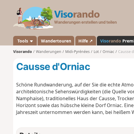
V
i
s
o
r
a
Tools
Wandertouren
Hilfe ↗
Viso
rando
Prem
n
Visorando
Wanderungen
Midi-Pyrénées
Lot
Orniac
Causse d
d
o
Causse d'Orniac
Schöne Rundwanderung, auf der Sie die echte Atmo
architektonische Sehenswürdigkeiten (die Quelle vo
Namphaise), traditionelles Haus der Causse, Trocke
Horizont sowie das hübsche kleine Dorf Orniac. Eine
Jahreszeit unternommen werden kann, bei heißem We