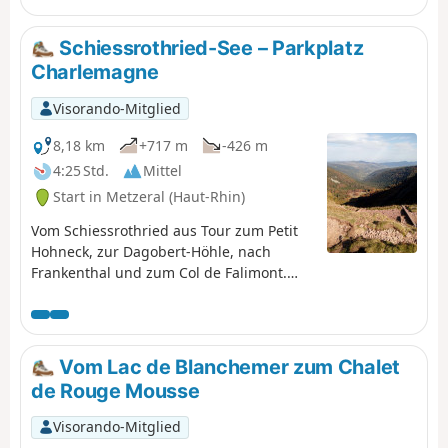
Lac de Blanchemer.
Schiessrothried-See – Parkplatz
Charlemagne
Visorando-Mitglied
8,18 km
+717 m
-426 m
4:25 Std.
Mittel
Start in Metzeral (Haut-Rhin)
Vom Schiessrothried aus Tour zum Petit
Hohneck, zur Dagobert-Höhle, nach
Frankenthal und zum Col de Falimont.
Diese Strecke ist im Winter nicht
befahrbar. Die Strecke zwischen (3), (4), (5)
und (6) ist vom 1. November bis zum 30.
April 2022 gesperrt (Präfekturbeschluss
Vom Lac de Blanchemer zum Chalet
vom 18. Mai 2022).
de Rouge Mousse
Visorando-Mitglied