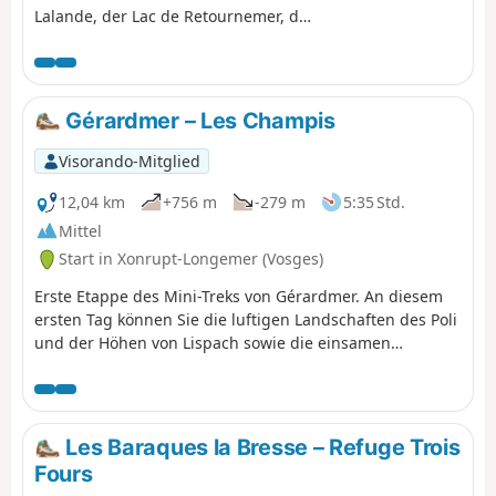
Lalande, der Lac de Retournemer, der
Wasserfall Cascade Charlemagne
und der Wasserfall Cascade de
Retournemer auf Ihrem Programm,
wo Sie wunderschöne Farben
Gérardmer – Les Champis
entdecken können.
Visorando-Mitglied
12,04 km
+756 m
-279 m
5:35 Std.
Mittel
Start in Xonrupt-Longemer (Vosges)
Erste Etappe des Mini-Treks von Gérardmer. An diesem
ersten Tag können Sie die luftigen Landschaften des Poli
und der Höhen von Lispach sowie die einsamen
Strohdächer über dem Vallée de Vologne entdecken.
Diese Etappe ermöglicht einen gleichmäßigen Fortschritt
zum Chalet des Champis, dem Ort der Unterkunft und
der Nachtruhe. Es ist auch eine Gelegenheit, eine Nacht
Les Baraques la Bresse – Refuge Trois
in einer unbewirtschafteten Hütte zu verbringen, die
Fours
(fast) alles zu bieten hat: abgeschieden und mindestens