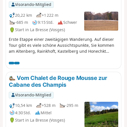
30 Gehminuten von jeder Ortschaft entfernt, mitten in
Visorando-Mitglied
den Strohhalmen, für alle zugänglich und das ganze
Jahr über...Sie ist ein Muss in dieser Gegend.
20,22 km
+1 222 m
-685 m
9:15 Std.
Schwer
Start in La Bresse (Vosges)
Erste Etappe einer zweitägigen Wanderung. Auf dieser
Tour gibt es viele schöne Aussichtspunkte, Sie kommen
am Altenberg, Rainkhoft, Kastelberg und Honechkt
vorbei, nicht zu vergessen den Lac des Corbeaux und die
Gämsen am Ziel.
Vom Chalet de Rouge Mousse zur
Cabane des Champis
Visorando-Mitglied
10,54 km
+528 m
-295 m
4:30 Std.
Mittel
Start in La Bresse (Vosges)