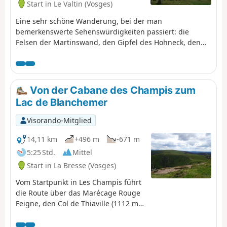
Start in Le Valtin (Vosges)
Eine sehr schöne Wanderung, bei der man
bemerkenswerte Sehenswürdigkeiten passiert: die
Felsen der Martinswand, den Gipfel des Hohneck, den
Gipfel des Kastelberg und den Grand Ballon (mit der
„Boule” auf dem Gipfel).
Von der Cabane des Champis zum
Lac de Blanchemer
Visorando-Mitglied
14,11 km
+496 m
-671 m
5:25 Std.
Mittel
Start in La Bresse (Vosges)
Vom Startpunkt in Les Champis führt
die Route über das Marécage Rouge
Feigne, den Col de Thiaville (1112 m),
den Hohneck (1363 m) und den Col
du Wormspel (1277 m) hinunter zum