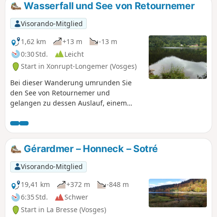
Wasserfall und See von Retournemer
Visorando-Mitglied
1,62 km
+13 m
-13 m
0:30 Std.
Leicht
Start in Xonrupt-Longemer (Vosges)
Bei dieser Wanderung umrunden Sie
den See von Retournemer und
gelangen zu dessen Auslauf, einem
etwa zehn Meter hohen Wasserfall.
Anschließend machen Sie einen kleinen
Abstecher zur Statue Notre-Dame des
Neiges, die vor dem See steht, und
Gérardmer – Honneck – Sotré
blicken in Richtung der Gipfel. Dieser
wilde See liegt am Fuße des Hohneck-
Visorando-Mitglied
Massivs und ist der erste See im
Vologne-Tal.
19,41 km
+372 m
-848 m
6:35 Std.
Schwer
Start in La Bresse (Vosges)