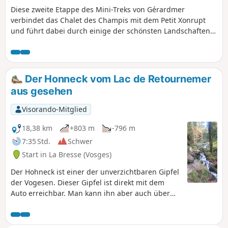
Diese zweite Etappe des Mini-Treks von Gérardmer
verbindet das Chalet des Champis mit dem Petit Xonrupt
und führt dabei durch einige der schönsten Landschaften
der Hochvogesen. Nach einem Abstieg ins Vologne-Tal führt
die Route wieder hinauf auf die Anhöhen von La Bresse-
Hohneck, bevor sie den Lac de la Lande, den
Bergbauerngasthof „Auberge du Schmargult“ und die
Der Honneck vom Lac de Retournemer
berühmte „Route des Crêtes“ erreicht. Die Wanderung setzt
aus gesehen
sich mit einem langen Abstieg fort, der an der Berghütte
„Refuge du Sotré“, dem Lac de Retournemer und den Ufern
Visorando-Mitglied
des Lac de Longemer vorbeiführt, bevor sie das Zentrum
von Xonrupt-Longemer erreicht. Eine abwechslungsreiche
18,38 km
+803 m
-796 m
Etappe, die Wälder, hochgelegene Strohfelder,
7:35 Std.
Schwer
Gletscherseen und bemerkenswerte Panoramen
Start in La Bresse (Vosges)
miteinander verbindet.
Der Hohneck ist einer der unverzichtbaren Gipfel
der Vogesen. Dieser Gipfel ist direkt mit dem
Auto erreichbar. Man kann ihn aber auch über
Wanderwege besteigen, die tief in den
umliegenden Tälern beginnen. Diese Wanderung
führt vom Skigebiet La Bresse in einer