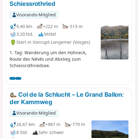
Schiessrothried
Visorando-Mitglied
9,40 km
+222 m
-513 m
3:20 Std.
Mittel
Start in Xonrupt-Longemer (Vosges)
1. Tag: Wanderung um den Hohneck,
Route des Névés und Abstieg zum
Schiessrothriedsee.
Col de la Schlucht – Le Grand Ballon:
der Kammweg
Visorando-Mitglied
26,67 km
+987 m
-779 m
8 Std.
Sehr schwer