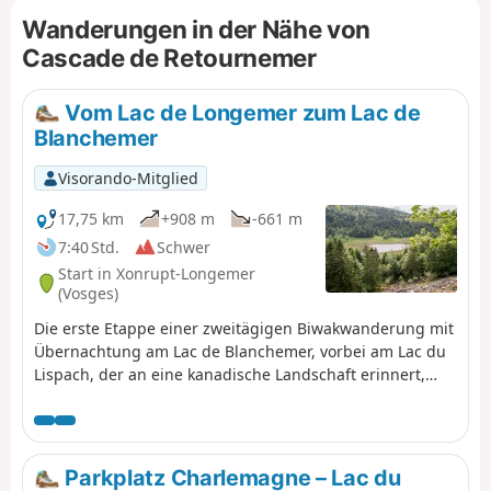
Rundwanderung zum Hohneck und zurück über
Wanderungen in der Nähe von
die Roche du Diable, den Lac de Retournemer
Cascade de Retournemer
und den Wasserfall Cascade Charlemagne. Die
Wanderung ist nicht sehr anspruchsvoll, weist
jedoch einen beträchtlichen Höhenunterschied
Vom Lac de Longemer zum Lac de
auf, der durch herrliche Ausblicke im oberen Teil
Blanchemer
der Strecke belohnt wird. Beim Abstieg zum Lac
de Retournemer gibt es mehrere Passagen, die
Visorando-Mitglied
mit Vorsicht bewältigt werden müssen.
17,75 km
+908 m
-661 m
7:40 Std.
Schwer
Start in Xonrupt-Longemer
(Vosges)
Die erste Etappe einer zweitägigen Biwakwanderung mit
Übernachtung am Lac de Blanchemer, vorbei am Lac du
Lispach, der an eine kanadische Landschaft erinnert,
und dem Moor von Machais. Schwierigkeitsgrad und
schöner Ausblick könnten diese erste Etappe
zusammenfassen.
Parkplatz Charlemagne – Lac du