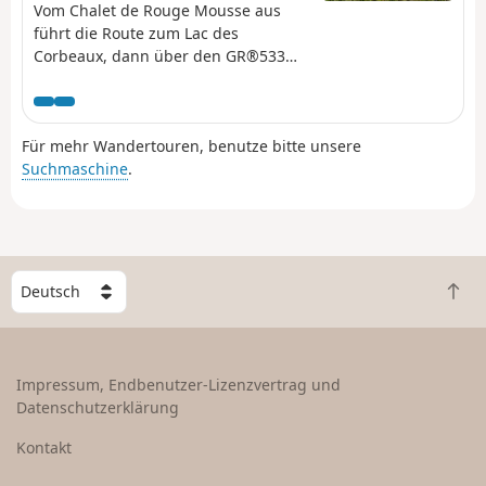
Vom Chalet de Rouge Mousse aus
führt die Route zum Lac des
Corbeaux, dann über den GR®533
zur Roche Beauty (Aussichtspunkt)
und zum Mont Moyenmont (969 m)
bis zur Chaume des Champis und
Für mehr Wandertouren, benutze bitte unsere
ihrer Hütte.
Suchmaschine
.
W
Z
ä
u
h
r
l
ü
e
Impressum, Endbenutzer-Lizenzvertrag und
c
e
Datenschutzerklärung
k
i
n
n
Kontakt
a
L
c
a