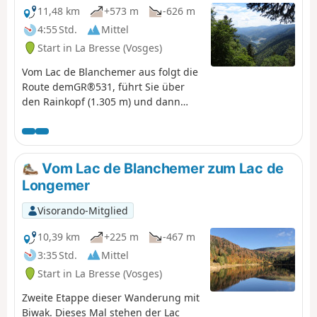
11,48 km
+573 m
-626 m
4:55 Std.
Mittel
Start in La Bresse (Vosges)
Vom Lac de Blanchemer aus folgt die
Route demGR®531, führt Sie über
den Rainkopf (1.305 m) und dann
hinunter zum Tourbière de Machais,
zum Col de Bramont und zum Étang
de Sèchemer, um schließlich zum
Chalet de Rouge Mousse zu
Vom Lac de Blanchemer zum Lac de
gelangen.
Longemer
Visorando-Mitglied
10,39 km
+225 m
-467 m
3:35 Std.
Mittel
Start in La Bresse (Vosges)
Zweite Etappe dieser Wanderung mit
Biwak. Dieses Mal stehen der Lac