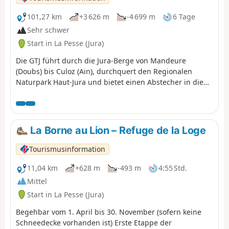
101,27 km
+3 626 m
-4 699 m
6 Tage
Sehr schwer
Start in La Pesse (Jura)
Die GTJ führt durch die Jura-Berge von Mandeure
(Doubs) bis Culoz (Ain), durchquert den Regionalen
Naturpark Haut-Jura und bietet einen Abstecher in die
Schweiz. Die hier vorgeschlagene Route entspricht der
zweiten Hälfte der Strecke. Die 2004 eingeweihte GTJ
folgt auf einer Länge von 400 km den Fernwanderwegen
GR®5, GR®9 und GR® de Pays. Sie schlängelt sich über
La Borne au Lion – Refuge de la Loge
die Bergrücken, führt an Seen entlang und taucht aus
den Wäldern auf – eine Route, die für jedermann
Tourismusinformation
zugänglich ist und keine besonderen Schwierigkeiten
bereitet. Sie lässt sich in 2- bis 3-tägige Etappen für
11,04 km
+628 m
-493 m
4:55 Std.
Familien aufteilen oder als Kompletttour in 15 bis 20
Mittel
Tagen bewältigen. Die Route verläuft im Herzen des
Start in La Pesse (Jura)
Regionalen Naturparks Haut-Jura und des Nationalen
Naturschutzgebiets Haute Chaîne du Jura: ein
Begehbar vom 1. April bis 30. November (sofern keine
Schutzgebiet, das mit Respekt zu durchwandern ist.
Schneedecke vorhanden ist) Erste Etappe der