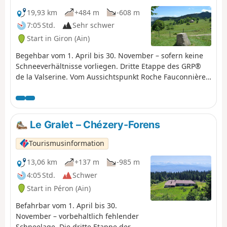
19,93 km
+484 m
-608 m
7:05 Std.
Sehr schwer
Start in Giron (Ain)
Begehbar vom 1. April bis 30. November – sofern keine
Schneeverhältnisse vorliegen. Dritte Etappe des GRP®
de la Valserine. Vom Aussichtspunkt Roche Fauconnière
mit seinem Panoramablick auf den Kar d'Orvaz führt der
Weg zum „Borne au Lion“, einem historischen Grenzstein
der französisch-französisch-französisch-französisch-
französisch-französisch-französisch-französisch-
Le Gralet – Chézery-Forens
französisch-französisch-französisch-französisch-
französisch-französisch-französisch-französisch-
Tourismusinformation
französisch-französisch-französisch-französisch-
französisch-französisch-französisch-französisch-
13,06 km
+137 m
-985 m
französisch-französisch-französisch-französisch-
4:05 Std.
Schwer
französisch-französisch-französisch-französisch-
Start in Péron (Ain)
französisch-französisch-französisch-französisch-
französisch-französisch-französisch-französisch-
Befahrbar vom 1. April bis 30.
französisch-französisch-französisch-französisch-
November – vorbehaltlich fehlender
französisch-französisch-französisch-französisch-
Schneelage. Die dritte Etappe der