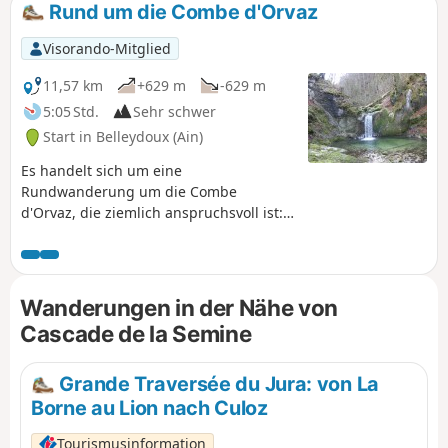
Rund um die Combe d'Orvaz
Visorando-Mitglied
11,57 km
+629 m
-629 m
5:05 Std.
Sehr schwer
Start in Belleydoux (Ain)
Es handelt sich um eine
Rundwanderung um die Combe
d'Orvaz, die ziemlich anspruchsvoll ist:
Die wichtigsten Sehenswürdigkeiten
sind die Umgebung des Flusses Sémine
und seiner Wasserfälle, das Plateau um
die Combe d'Évuaz und anschließend
Wanderungen in der Nähe von
die Roches d'Orvaz und ihr Kar.
Cascade de la Semine
Grande Traversée du Jura: von La
Borne au Lion nach Culoz
Tourismusinformation