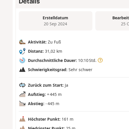
Details
Erstelldatum
Bearbei
20 Sep 2024
25 
Aktivität:
Zu Fuß
Distanz:
31,02 km
Durchschnittliche Dauer:
10:10 Std.
Schwierigkeitsgrad:
Sehr schwer
Zurück zum Start:
Ja
Aufstieg:
+ 445 m
Abstieg:
- 445 m
Höchster Punkt:
161 m
Niedrigster Punkt:
25 m