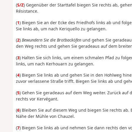
(
S/Z
) Gegenüber der Starttafel biegen Sie rechts ab, gehe
Résistance.
(
1
) Biegen Sie an der Ecke des Friedhofs links ab und fol
Sie links ab, um nach Keriquello zu gelangen.
(
2
)
Bewundern Sie die Brotbacköfen
und gehen Sie geradeaus
den Weg rechts und gehen Sie geradeaus auf dem breiten
(
3
) Halten Sie sich links, um einem schmalen Pfad zu folg
links, um nach Kerhouarn zu gelangen.
(
4
) Biegen Sie links ab und gehen Sie in den Hohlweg hine
zuvor verlassene Straße trifft. Biegen Sie links ab und g
(
5
) Gehen Sie geradeaus auf dem Weg weiter. Zurück auf
rechts vor Kervégant.
(
6
) Bleiben Sie auf diesem Weg und biegen Sie rechts ab. 
Nähe der Mühle von Chauzel.
(
7
) Biegen Sie links ab und nehmen Sie dann rechts den 