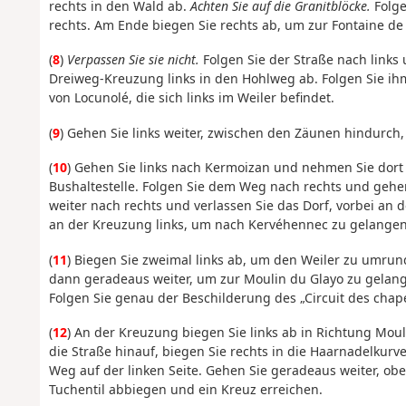
rechts in den Wald ab.
Achten Sie auf die Granitblöcke.
Folge
rechts. Am Ende biegen Sie rechts ab, um zur Fontaine de
(
8
)
Verpassen Sie sie nicht.
Folgen Sie der Straße nach links
Dreiweg-Kreuzung links in den Hohlweg ab. Folgen Sie ih
von Locunolé, die sich links im Weiler befindet.
(
9
) Gehen Sie links weiter, zwischen den Zäunen hindurch
(
10
) Gehen Sie links nach Kermoizan und nehmen Sie dor
Bushaltestelle. Folgen Sie dem Weg nach rechts und gehe
weiter nach rechts und verlassen Sie das Dorf, vorbei an 
an der Kreuzung links, um nach Kervéhennec zu gelangen
(
11
) Biegen Sie zweimal links ab, um den Weiler zu umrun
dann geradeaus weiter, um zur Moulin du Glayo zu gelan
Folgen Sie genau der Beschilderung des „Circuit des chape
(
12
) An der Kreuzung biegen Sie links ab in Richtung Mouli
die Straße hinauf, biegen Sie rechts in die Haarnadelkur
Weg auf der linken Seite. Gehen Sie geradeaus weiter, ober
Tuchentil abbiegen und ein Kreuz erreichen.