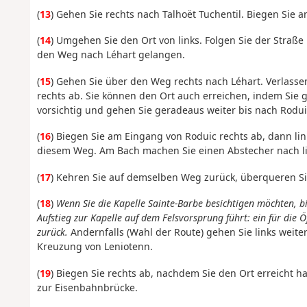
(
13
) Gehen Sie rechts nach Talhoët Tuchentil. Biegen Sie a
(
14
) Umgehen Sie den Ort von links. Folgen Sie der Straße
den Weg nach Léhart gelangen.
(
15
) Gehen Sie über den Weg rechts nach Léhart. Verlasse
rechts ab. Sie können den Ort auch erreichen, indem Sie 
vorsichtig und gehen Sie geradeaus weiter bis nach Rodui
(
16
) Biegen Sie am Eingang von Roduic rechts ab, dann li
diesem Weg. Am Bach machen Sie einen Abstecher nach li
(
17
) Kehren Sie auf demselben Weg zurück, überqueren Si
(
18
)
Wenn Sie die Kapelle Sainte-Barbe besichtigen möchten, b
Aufstieg zur Kapelle auf dem Felsvorsprung führt: ein für die 
zurück.
Andernfalls (Wahl der Route) gehen Sie links weite
Kreuzung von Leniotenn.
(
19
) Biegen Sie rechts ab, nachdem Sie den Ort erreicht 
zur Eisenbahnbrücke.