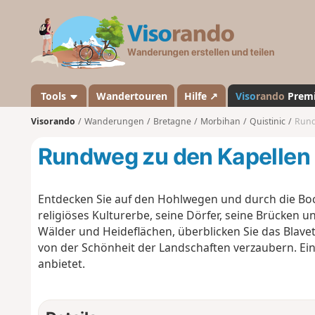
V
i
s
o
r
a
Tools
Wandertouren
Hilfe ↗
Viso
rando
Prem
n
Visorando
Wanderungen
Bretagne
Morbihan
Quistinic
Rund
d
o
Rundweg zu den Kapellen i
Entdecken Sie auf den Hohlwegen und durch die Boca
religiöses Kulturerbe, seine Dörfer, seine Brücken u
Wälder und Heideflächen, überblicken Sie das Blavet
von der Schönheit der Landschaften verzaubern. Eine
anbietet.