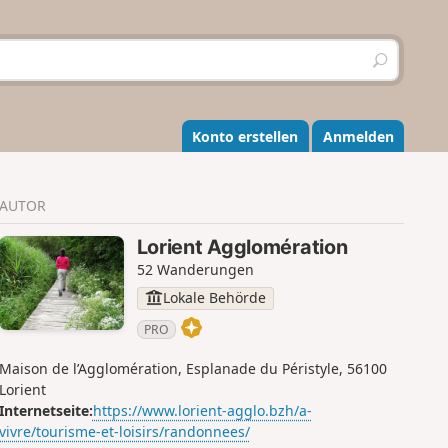
S
u
c
h
e
Konto erstellen
Anmelden
n
AUTOR
Lorient Agglomération
52 Wanderungen
Lokale Behörde
PRO
Maison de l’Agglomération, Esplanade du Péristyle, 56100
Lorient
Internetseite:
https://www.lorient-agglo.bzh/a-
vivre/tourisme-et-loisirs/randonnees/