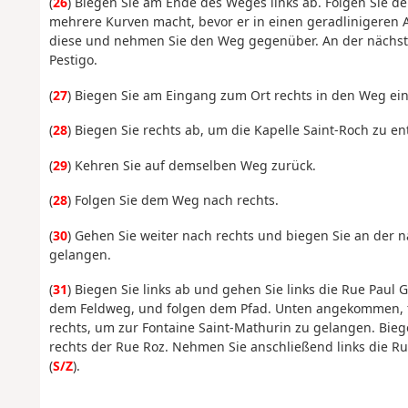
(
26
) Biegen Sie am Ende des Weges links ab. Folgen Sie 
mehrere Kurven macht, bevor er in einen geradlinigeren A
diese und nehmen Sie den Weg gegenüber. An der nächsten
Pestigo.
(
27
) Biegen Sie am Eingang zum Ort rechts in den Weg ein
(
28
) Biegen Sie rechts ab, um die Kapelle Saint-Roch zu e
(
29
) Kehren Sie auf demselben Weg zurück.
(
28
) Folgen Sie dem Weg nach rechts.
(
30
) Gehen Sie weiter nach rechts und biegen Sie an der 
gelangen.
(
31
) Biegen Sie links ab und gehen Sie links die Rue Paul
dem Feldweg, und folgen dem Pfad. Unten angekommen, f
rechts, um zur Fontaine Saint-Mathurin zu gelangen. Bie
rechts der Rue Roz. Nehmen Sie anschließend links die Ru
(
S/Z
).