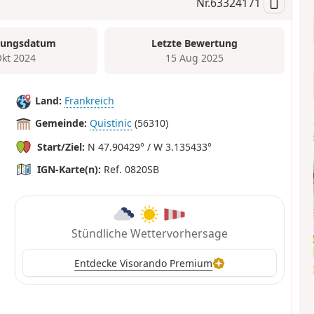
Nr.
63324171
tungsdatum
Letzte Bewertung
Okt 2024
15 Aug 2025
Land:
Frankreich
Gemeinde:
Quistinic
(56310)
Start/Ziel:
N 47.90429° / W 3.135433°
IGN-Karte(n):
Ref. 0820SB
Stündliche Wettervorhersage
Entdecke Visorando Premium