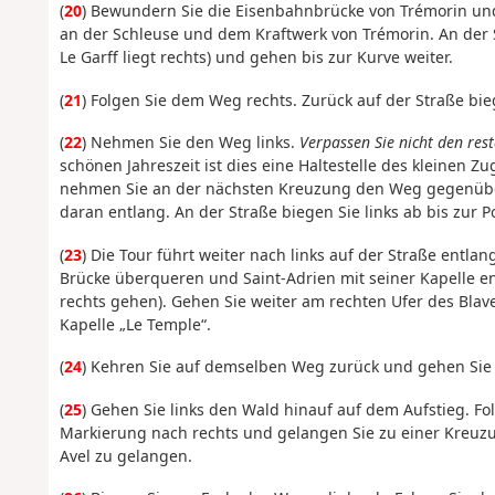
(
20
) Bewundern Sie die Eisenbahnbrücke von Trémorin und 
an der Schleuse und dem Kraftwerk von Trémorin. An der S
Le Garff liegt rechts) und gehen bis zur Kurve weiter.
(
21
) Folgen Sie dem Weg rechts. Zurück auf der Straße bieg
(
22
) Nehmen Sie den Weg links.
Verpassen Sie nicht den res
schönen Jahreszeit ist dies eine Haltestelle des kleinen 
nehmen Sie an der nächsten Kreuzung den Weg gegenüber.
daran entlang. An der Straße biegen Sie links ab bis zur P
(
23
) Die Tour führt weiter nach links auf der Straße entla
Brücke überqueren und Saint-Adrien mit seiner Kapelle 
rechts gehen). Gehen Sie weiter am rechten Ufer des Blav
Kapelle „Le Temple“.
(
24
) Kehren Sie auf demselben Weg zurück und gehen Sie n
(
25
) Gehen Sie links den Wald hinauf auf dem Aufstieg. 
Markierung nach rechts und gelangen Sie zu einer Kreuzu
Avel zu gelangen.