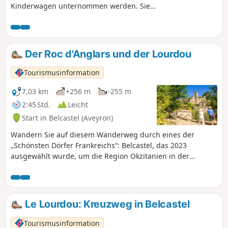
Kinderwagen unternommen werden. Sie
wandern entlang Belcastel bis zur
Fußgängerbrücke und gelangen über einen
schattigen Weg zurück ins Dorf. Information
Dezember 2025: Die Fußgängerbrücke wird
Der Roc d'Anglars und der Lourdou
derzeit renoviert, daher ist die Wanderung
nicht möglich.
Tourismusinformation
7,03 km
+256 m
-255 m
2:45 Std.
Leicht
Start in Belcastel (Aveyron)
Wandern Sie auf diesem Wanderweg durch eines der
„Schönsten Dörfer Frankreichs“: Belcastel, das 2023
ausgewählt wurde, um die Region Okzitanien in der
Fernsehsendung „Le Village Préféré des Français“ zu
vertreten. Begeben Sie sich auf eine Reise durch mehr als
1000 Jahre Geschichte bis zum Roc d’Anglars. Die
Wanderung verläuft insgesamt eher schattig.
Le Lourdou: Kreuzweg in Belcastel
Tourismusinformation