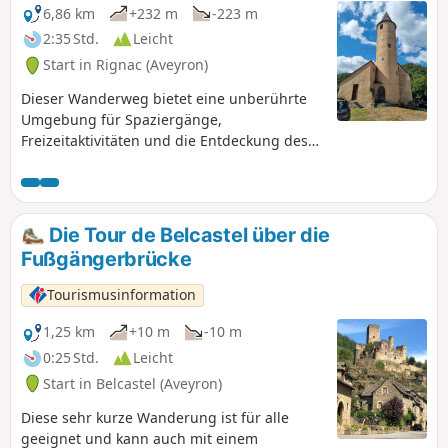
6,86 km
+232 m
-223 m
2:35 Std.
Leicht
Start in Rignac (Aveyron)
Dieser Wanderweg bietet eine unberührte
Umgebung für Spaziergänge,
Freizeitaktivitäten und die Entdeckung des
Naturerbes des Ségala. Er kann das ganze
Jahr über auf eigene Verantwortung und
ohne Führung begangen werden. Zahlreiche
Schilder säumen den Weg, um Ihnen den
Die Tour de Belcastel über die
Besuch zu erleichtern. Das Conservatoire du
Fußgängerbrücke
Châtaignier bietet zudem geführte Touren
auf diesem Weg an (praktische
Tourismusinformation
Informationen).
1,25 km
+10 m
-10 m
0:25 Std.
Leicht
Start in Belcastel (Aveyron)
Diese sehr kurze Wanderung ist für alle
geeignet und kann auch mit einem