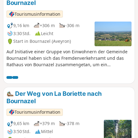
Bournazel
Tourismusinformation
9,16 km
+306 m
-306 m
3:30 Std.
Leicht
Start in Bournazel (Aveyron)
Auf Initiative einer Gruppe von Einwohnern der Gemeinde
Bournazel haben sich das Fremdenverkehrsamt und das
Rathaus von Bournazel zusammengetan, um ein
umfangreiches Projekt zur Wiedereröffnung und
Instandhaltung von Feldwegen durchzuführen, damit diese
für Wanderungen zugänglich sind. Bitte respektieren Sie
ihre Arbeit.
Der Weg von La Boriette nach
Bournazel
Tourismusinformation
9,65 km
+379 m
-378 m
3:50 Std.
Mittel