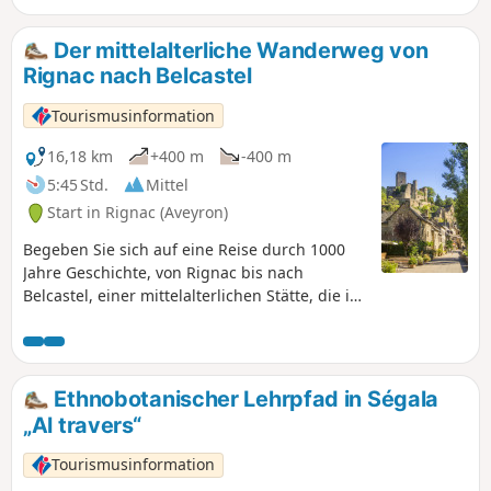
Jahrhunderts die Einstufung als Natura-
2000-Gebiet durch die EU eingebracht.
Der mittelalterliche Wanderweg von
Zwanzig Jahre später sind der SMBV2A
Rignac nach Belcastel
und Rural Concept mit dem Schutz
dieser Lebensräume betraut.
Tourismusinformation
Gemeinsam mit den Eigentümern,
Verwaltern und Nutzern der Teiche
16,18 km
+400 m
-400 m
tragen sie so zur Erhaltung dieser
5:45 Std.
Mittel
empfindlichen Ökosysteme bei. Seien
Start in Rignac (Aveyron)
Sie aufmerksam und gehen Sie
respektvoll mit der Natur um – vielleicht
Begeben Sie sich auf eine Reise durch 1000
erwarten Sie schöne Überraschungen.
Jahre Geschichte, von Rignac bis nach
Belcastel, einer mittelalterlichen Stätte, die im
20. Jahrhundert restauriert wurde und heute
eine der wichtigsten Sehenswürdigkeiten des
Aveyron ist.
Ethnobotanischer Lehrpfad in Ségala
„Al travers“
Tourismusinformation