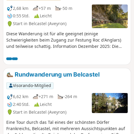
2,68 km
+57 m
-50 m
0:55 Std.
Leicht
Start in Belcastel (Aveyron)
Diese Wanderung ist für alle geeignet (einige
Schwierigkeiten beim Zugang zur Festung Roc d'Anglars)
und teilweise schattig. Information Dezember 2025: Die
Fußgängerbrücke wird derzeit renoviert, daher ist die
Wanderung nicht zugänglich.
Rundwanderung um Belcastel
Visorando-Mitglied
6,62 km
+271 m
-264 m
2:40 Std.
Leicht
Start in Belcastel (Aveyron)
Eine Tour durch das Tal eines der schönsten Dörfer
Frankreichs, Belcastel, mit mehreren Aussichtspunkten auf