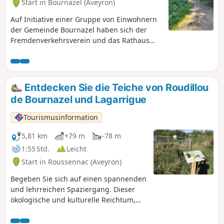
Start in Bournazel (Aveyron)
Auf Initiative einer Gruppe von Einwohnern
der Gemeinde Bournazel haben sich der
Fremdenverkehrsverein und das Rathaus
von Bournazel zusammengeschlossen, um
umfangreiche Arbeiten zur Wiedereröffnung
und Instandhaltung von Feldwegen
durchzuführen, damit diese für
Entdecken Sie die Teiche von Roudillou
Wanderungen zugänglich sind. Bitte
de Bournazel und Lagarrigue
respektieren Sie ihre Arbeit.
Tourismusinformation
5,81 km
+79 m
-78 m
1:55 Std.
Leicht
Start in Roussennac (Aveyron)
Begeben Sie sich auf einen spannenden
und lehrreichen Spaziergang. Dieser
ökologische und kulturelle Reichtum,
das Ergebnis von Geschichte und Natur,
hat diesen Teichen zu Beginn des