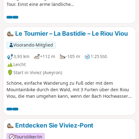
Tour. Einst eine arme ländliche
Gemeinde im Aveyron, am
Zusammenfluss von Bächen, die sie zu
einem Fischereigebiet machten, wurde
sie später zur kleinen Stadt des Zinks.
Le Tournier – La Bastidie – Le Riou Viou
Sie ist reich an industriellem Erbe und
an Einwohnern, die sie im Laufe der Zeit
Visorando-Mitglied
verändert und geprägt haben. Scannen
Sie den QR-Code auf der Starttafel und
3,93 km
+112 m
-105 m
1:25 Std.
lassen Sie sich führen und hören Sie
Leicht
sich ihre Geschichte an. Auf Ihrer Tour
Start in Viviez (Aveyron)
entdecken Sie 21 Tafeln, die die
Geschichte von Viviez erzählen, 11
Schöne, einfache Wanderung zu Fuß oder mit dem
Audio-Beiträge zum Kulturerbe, 2
Mountainbike durch den Wald, mit 3 Furten über den Riou
virtuelle Besichtigungen und 1
Viou, die man umgehen kann, wenn der Bach Hochwasser
interaktives Panorama.
führt.
Entdecken Sie Viviez-Pont
Touristiker/in