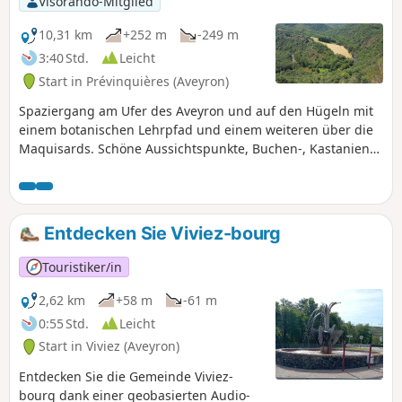
Visorando-Mitglied
gegenüber der Umwelt – es könnten schöne
Überraschungen auf Sie warten.
10,31 km
+252 m
-249 m
3:40 Std.
Leicht
Start in Prévinquières (Aveyron)
Spaziergang am Ufer des Aveyron und auf den Hügeln mit
einem botanischen Lehrpfad und einem weiteren über die
Maquisards. Schöne Aussichtspunkte, Buchen-, Kastanien-
und Eichenwälder, Heideflächen auf den Hügeln.
Entdecken Sie Viviez-bourg
Touristiker/in
2,62 km
+58 m
-61 m
0:55 Std.
Leicht
Start in Viviez (Aveyron)
Entdecken Sie die Gemeinde Viviez-
bourg dank einer geobasierten Audio-