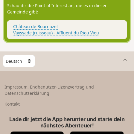
Schau dir die Point of Interest an, die es in dieser
Gemeinde gibt:
Château de Bournazel
Vayssade (ruisseau) - Affluent du Riou Viou
W
Z
ä
u
h
r
l
ü
e
Impressum, Endbenutzer-Lizenzvertrag und
c
e
Datenschutzerklärung
k
i
n
n
Kontakt
a
L
c
a
Lade dir jetzt die App herunter und starte dein
h
n
nächstes Abenteuer!
o
d
b