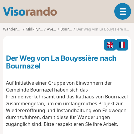
V
T
i
o
s
g
o
Wanderungen
Midi-Pyrénées
Aveyron
Bournazel
Der Weg von La Bouyssière nach Bournazel
g
r
l
a
e
n
n
d
Der Weg von La Bouyssière nach
a
o
v
Bournazel
i
g
Auf Initiative einer Gruppe von Einwohnern der
a
Gemeinde Bournazel haben sich das
t
i
Fremdenverkehrsamt und das Rathaus von Bournazel
o
zusammengetan, um ein umfangreiches Projekt zur
n
Wiedereröffnung und Instandhaltung von Feldwegen
durchzuführen, damit diese für Wanderungen
zugänglich sind. Bitte respektieren Sie ihre Arbeit.