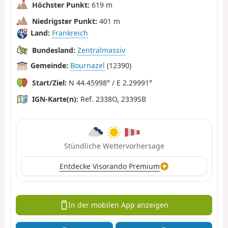
Höchster Punkt:
619 m
Niedrigster Punkt:
401 m
Land:
Frankreich
Bundesland:
Zentralmassiv
Gemeinde:
Bournazel
(12390)
Start/Ziel:
N 44.45998° / E 2.29991°
IGN-Karte(n):
Ref. 2338O, 2339SB
Stündliche Wettervorhersage
Entdecke Visorando Premium
In der mobilen App anzeigen