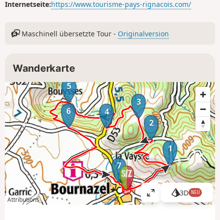
Internetseite:
https://www.tourisme-pays-rignacois.com/
Maschinell übersetzte Tour -
Originalversion
Wanderkarte
5
3
6
4
2
1
7
3D
NEU
K
Attributions
a
r