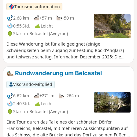
Wanderung verläuft insgesamt eher schattig.
Tourismusinformation
2,68 km
+57 m
-50 m
0:55 Std.
Leicht
Start in Belcastel (Aveyron)
Diese Wanderung ist für alle geeignet (einige
Schwierigkeiten beim Zugang zur Festung Roc d'Anglars)
und teilweise schattig. Information Dezember 2025: Die
Fußgängerbrücke wird derzeit renoviert, daher ist die
Wanderung nicht zugänglich.
Rundwanderung um Belcastel
Visorando-Mitglied
6,62 km
+271 m
-264 m
2:40 Std.
Leicht
Start in Belcastel (Aveyron)
Eine Tour durch das Tal eines der schönsten Dörfer
Frankreichs, Belcastel, mit mehreren Aussichtspunkten auf
das Schloss, die alte Brücke und das Dorf zu seinen Füßen.