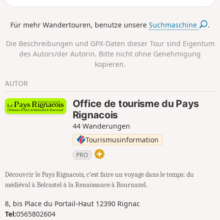
Sie kommen auch am Fort du Roc d'Anglars vorbei und
entdecken beim Abstieg über den Kreuzweg die Höhle von
Für mehr Wandertouren, benutze unsere
Suchmaschine
.
Lourdou mit ihrer Jungfrau Maria.
Die Beschreibungen und GPX-Daten dieser Tour sind Eigentum
des Autors/der Autorin. Bitte nicht ohne Genehmigung
kopieren.
AUTOR
Office de tourisme du Pays
Rignacois
44 Wanderungen
Tourismusinformation
PRO
Découvrir le Pays Rignacois, c’est faire un voyage dans le temps: du
médiéval à Belcastel à la Renaissance à Bournazel.
8, bis Place du Portail-Haut 12390 Rignac
Tel:
0565802604