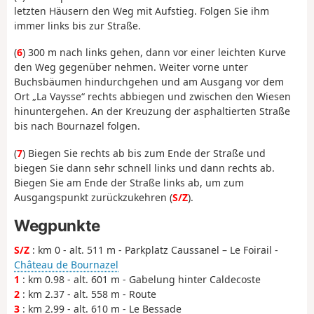
letzten Häusern den Weg mit Aufstieg. Folgen Sie ihm
immer links bis zur Straße.
(
6
) 300 m nach links gehen, dann vor einer leichten Kurve
den Weg gegenüber nehmen. Weiter vorne unter
Buchsbäumen hindurchgehen und am Ausgang vor dem
Ort „La Vaysse“ rechts abbiegen und zwischen den Wiesen
hinuntergehen. An der Kreuzung der asphaltierten Straße
bis nach Bournazel folgen.
(
7
) Biegen Sie rechts ab bis zum Ende der Straße und
biegen Sie dann sehr schnell links und dann rechts ab.
Biegen Sie am Ende der Straße links ab, um zum
Ausgangspunkt zurückzukehren (
S/Z
).
Wegpunkte
S/Z
: km 0 - alt. 511 m - Parkplatz Caussanel – Le Foirail -
Château de Bournazel
1
: km 0.98 - alt. 601 m - Gabelung hinter Caldecoste
2
: km 2.37 - alt. 558 m - Route
3
: km 2.99 - alt. 610 m - Le Bessade