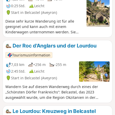
Informationen).
0:25 Std.
Leicht
Start in Belcastel (Aveyron)
Diese sehr kurze Wanderung ist für alle
geeignet und kann auch mit einem
Kinderwagen unternommen werden. Sie
wandern entlang Belcastel bis zur
Fußgängerbrücke und gelangen über einen
Der Roc d'Anglars und der Lourdou
schattigen Weg zurück ins Dorf. Information
Dezember 2025: Die Fußgängerbrücke wird
Tourismusinformation
derzeit renoviert, daher ist die Wanderung
nicht möglich.
7,03 km
+256 m
-255 m
2:45 Std.
Leicht
Start in Belcastel (Aveyron)
Wandern Sie auf diesem Wanderweg durch eines der
„Schönsten Dörfer Frankreichs“: Belcastel, das 2023
ausgewählt wurde, um die Region Okzitanien in der
Fernsehsendung „Le Village Préféré des Français“ zu
vertreten. Begeben Sie sich auf eine Reise durch mehr als
Le Lourdou: Kreuzweg in Belcastel
1000 Jahre Geschichte bis zum Roc d’Anglars. Die