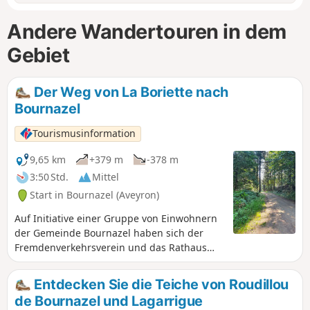
Andere Wandertouren in dem
Gebiet
Der Weg von La Boriette nach
Bournazel
Tourismusinformation
9,65 km
+379 m
-378 m
3:50 Std.
Mittel
Start in Bournazel (Aveyron)
Auf Initiative einer Gruppe von Einwohnern
der Gemeinde Bournazel haben sich der
Fremdenverkehrsverein und das Rathaus
von Bournazel zusammengeschlossen, um
umfangreiche Arbeiten zur Wiedereröffnung
Entdecken Sie die Teiche von Roudillou
und Instandhaltung von Feldwegen
de Bournazel und Lagarrigue
durchzuführen, damit diese für