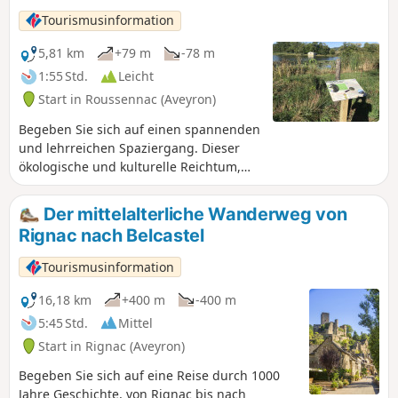
Wanderungen zugänglich sind. Bitte
Tourismusinformation
respektieren Sie ihre Arbeit.
5,81 km
+79 m
-78 m
1:55 Std.
Leicht
Start in Roussennac (Aveyron)
Begeben Sie sich auf einen spannenden
und lehrreichen Spaziergang. Dieser
ökologische und kulturelle Reichtum,
das Ergebnis von Geschichte und Natur,
hat diesen Teichen zu Beginn des
Der mittelalterliche Wanderweg von
Jahrhunderts die Einstufung als Natura-
Rignac nach Belcastel
2000-Gebiet durch die EU eingebracht.
Zwanzig Jahre später sind der SMBV2A
Tourismusinformation
und Rural Concept mit dem Schutz
dieser Lebensräume betraut.
16,18 km
+400 m
-400 m
Gemeinsam mit den Eigentümern,
5:45 Std.
Mittel
Verwaltern und Nutzern der Teiche
Start in Rignac (Aveyron)
tragen sie so zur Erhaltung dieser
empfindlichen Ökosysteme bei. Seien
Begeben Sie sich auf eine Reise durch 1000
Sie aufmerksam und gehen Sie
Jahre Geschichte, von Rignac bis nach