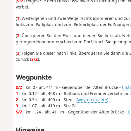
(
S/Z
) Folgen Sie dem Fluss flussabwärts in Richtung Pont
vorbei.
(
1
) Weitergehen und zwei Wege rechts ignorieren und zu
links zum Parkplatz und zum Picknickplatz der Fußgänge
(
2
) Überqueren Sie den Fluss und biegen Sie links ab. Ne
geringem Höhenunterschied zum Dorf führt. Sie gelangen 
(
3
) Folgen Sie dieser nach links, überqueren Sie dann d
zurück (
S/Z
).
Wegpunkte
S/Z
: km 0 - alt. 411 m - Gegenüber der Alten Brücke -
Chât
1
: km 0.12 - alt. 408 m - Rathaus und Fremdenverkehrsam
2
: km 0.54 - alt. 409 m - Steg -
Aveyron (rivière)
3
: km 1.07 - alt. 419 m - Straße
S/Z
: km 1.24 - alt. 411 m - Gegenüber der Alten Brücke -
C
Hinweise