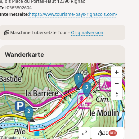
8, bis Place du Portail-Haut 12390 Rignac
Tel:
0565802604
Internetseite:
https://www.tourisme-pays-rignacois.com/
Maschinell übersetzte Tour -
Originalversion
Wanderkarte
1
3
2
3D
NEU
K
Attributions