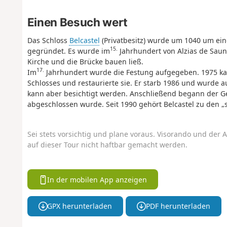
Einen Besuch wert
Das Schloss
Belcastel
(Privatbesitz) wurde um 1040 um ein
15.
gegründet. Es wurde im
Jahrhundert von Alzias de Saunh
Kirche und die Brücke bauen ließ.
17.
Im
Jahrhundert wurde die Festung aufgegeben. 1975 kauf
Schlosses und restaurierte sie. Er starb 1986 und wurde au
kann aber besichtigt werden. Anschließend begann der Ge
abgeschlossen wurde. Seit 1990 gehört Belcastel zu den „
Sei stets vorsichtig und plane voraus. Visorando und der A
auf dieser Tour nicht haftbar gemacht werden.
In der mobilen App anzeigen
GPX herunterladen
PDF herunterladen