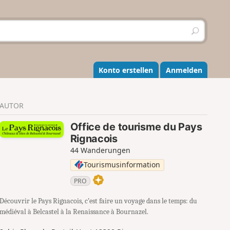
S
u
c
h
e
Konto erstellen
Anmelden
n
AUTOR
Office de tourisme du Pays
Rignacois
44 Wanderungen
Tourismusinformation
PRO
Découvrir le Pays Rignacois, c’est faire un voyage dans le temps: du
médiéval à Belcastel à la Renaissance à Bournazel.