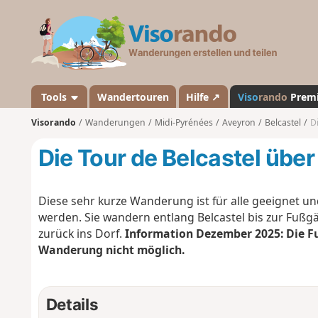
V
i
s
o
r
a
Tools
Wandertouren
Hilfe ↗
Viso
rando
Prem
n
Visorando
Wanderungen
Midi-Pyrénées
Aveyron
Belcastel
D
d
o
Die Tour de Belcastel übe
Diese sehr kurze Wanderung ist für alle geeignet
werden. Sie wandern entlang Belcastel bis zur Fuß
zurück ins Dorf.
Information Dezember 2025: Die Fu
Wanderung nicht möglich.
Details