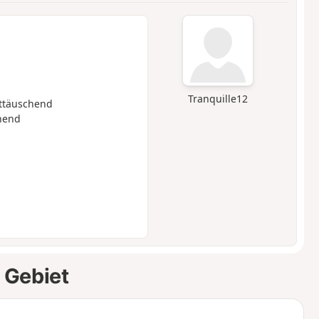
Tranquille12
täuschend
hend
 Gebiet