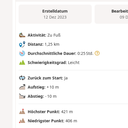
Erstelldatum
Bearbei
12 Dez 2023
09 
Aktivität:
Zu Fuß
Distanz:
1,25 km
Durchschnittliche Dauer:
0:25 Std.
Schwierigkeitsgrad:
Leicht
Zurück zum Start:
Ja
Aufstieg:
+ 10 m
Abstieg:
- 10 m
Höchster Punkt:
421 m
Niedrigster Punkt:
406 m