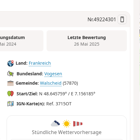
Nr.
49224301
tungsdatum
Letzte Bewertung
Mai 2024
26 Mai 2025
Land:
Frankreich
Bundesland:
Vogesen
Gemeinde:
Walscheid
(57870)
Start/Ziel:
N 48.645759° / E 7.156185°
IGN-Karte(n):
Ref. 3715OT
Stündliche Wettervorhersage