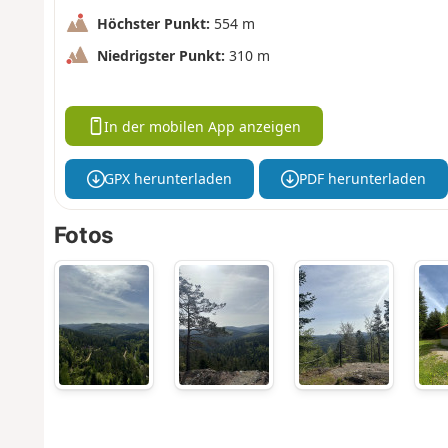
Höchster Punkt:
554 m
Niedrigster Punkt:
310 m
In der mobilen App anzeigen
GPX herunterladen
PDF herunterladen
Fotos