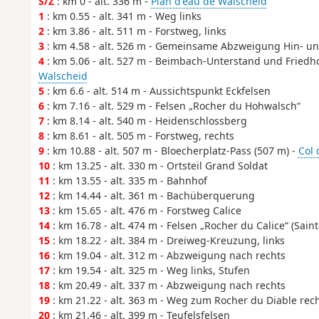
S/Z
: km 0 - alt. 336 m -
Plan d'eau de Walscheid
1
: km 0.55 - alt. 341 m - Weg links
2
: km 3.86 - alt. 511 m - Forstweg, links
3
: km 4.58 - alt. 526 m - Gemeinsame Abzweigung Hin- u
4
: km 5.06 - alt. 527 m - Beimbach-Unterstand und Friedh
Walscheid
5
: km 6.6 - alt. 514 m - Aussichtspunkt Eckfelsen
6
: km 7.16 - alt. 529 m - Felsen „Rocher du Hohwalsch“
7
: km 8.14 - alt. 540 m - Heidenschlossberg
8
: km 8.61 - alt. 505 m - Forstweg, rechts
9
: km 10.88 - alt. 507 m - Bloecherplatz-Pass (507 m) -
Col 
10
: km 13.25 - alt. 330 m - Ortsteil Grand Soldat
11
: km 13.55 - alt. 335 m - Bahnhof
12
: km 14.44 - alt. 361 m - Bachüberquerung
13
: km 15.65 - alt. 476 m - Forstweg Calice
14
: km 16.78 - alt. 474 m - Felsen „Rocher du Calice“ (Saint
15
: km 18.22 - alt. 384 m - Dreiweg-Kreuzung, links
16
: km 19.04 - alt. 312 m - Abzweigung nach rechts
17
: km 19.54 - alt. 325 m - Weg links, Stufen
18
: km 20.49 - alt. 337 m - Abzweigung nach rechts
19
: km 21.22 - alt. 363 m - Weg zum Rocher du Diable rec
20
: km 21.46 - alt. 399 m - Teufelsfelsen