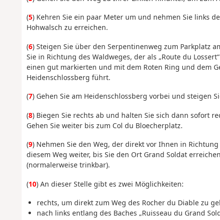
(
5
) Kehren Sie ein paar Meter um und nehmen Sie links d
Hohwalsch zu erreichen.
(
6
) Steigen Sie über den Serpentinenweg zum Parkplatz a
Sie in Richtung des Waldweges, der als „Route du Lossert“
einen gut markierten und mit dem Roten Ring und dem G
Heidenschlossberg führt.
(
7
) Gehen Sie am Heidenschlossberg vorbei und steigen S
(
8
) Biegen Sie rechts ab und halten Sie sich dann sofort 
Gehen Sie weiter bis zum Col du Bloecherplatz.
(
9
) Nehmen Sie den Weg, der direkt vor Ihnen in Richtung 
diesem Weg weiter, bis Sie den Ort Grand Soldat erreiche
(normalerweise trinkbar).
(
10
) An dieser Stelle gibt es zwei Möglichkeiten:
rechts, um direkt zum Weg des Rocher du Diable zu ge
nach links entlang des Baches „Ruisseau du Grand So