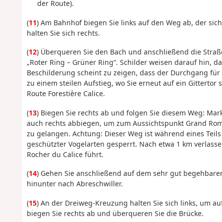
der Route).
(
11
) Am Bahnhof biegen Sie links auf den Weg ab, der sic
halten Sie sich rechts.
(
12
) Überqueren Sie den Bach und anschließend die Str
„Roter Ring – Grüner Ring“. Schilder weisen darauf hin, d
Beschilderung scheint zu zeigen, dass der Durchgang für
zu einem steilen Aufstieg, wo Sie erneut auf ein Gittertor
Route Forestière Calice.
(
13
) Biegen Sie rechts ab und folgen Sie diesem Weg: Mar
auch rechts abbiegen, um zum Aussichtspunkt Grand Romm
zu gelangen. Achtung: Dieser Weg ist während eines Teils
geschützter Vogelarten gesperrt. Nach etwa 1 km verlass
Rocher du Calice führt.
(
14
) Gehen Sie anschließend auf dem sehr gut begehbar
hinunter nach Abreschwiller.
(
15
) An der Dreiweg-Kreuzung halten Sie sich links, um a
biegen Sie rechts ab und überqueren Sie die Brücke.