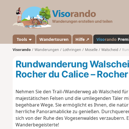
V
i
s
o
r
a
Tools
Wandertouren
Hilfe ↗
Viso
rando
Prem
n
Visorando
Wanderungen
Lothringen
Moselle
Walscheid
Rund
d
o
Rundwanderung Walschei
Rocher du Calice – Rocher
Nehmen Sie den Trail-/Wanderweg ab Walscheid für 
majestätischen Felsen und die umliegenden Täler mi
begehbare Wege. Sie ermöglicht es Ihnen, die natür
herrliche Panoramablicke zu genießen. Durchqueren 
sich von der Ruhe des Vogesenwaldes verzaubern. E
Wanderbegeisterte!