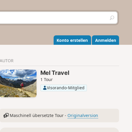
S
u
c
h
e
Konto erstellen
Anmelden
n
AUTOR
Mel Travel
1 Tour
Visorando-Mitglied
Maschinell übersetzte Tour -
Originalversion