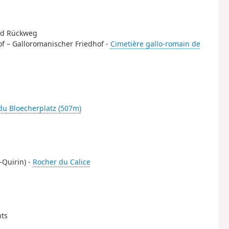
nd Rückweg
of – Galloromanischer Friedhof -
Cimetière gallo-romain de
du Bloecherplatz (507m)
-Quirin) -
Rocher du Calice
hts