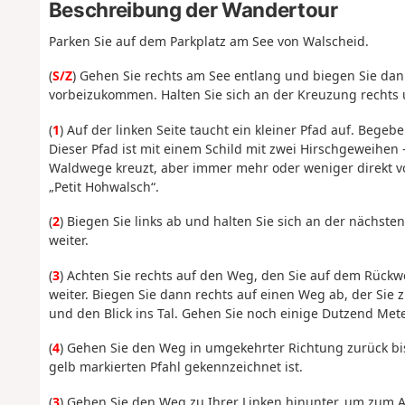
Beschreibung der Wandertour
Parken Sie auf dem Parkplatz am See von Walscheid.
(
S/Z
) Gehen Sie rechts am See entlang und biegen Sie dann
vorbeizukommen. Halten Sie sich an der Kreuzung rechts u
(
1
) Auf der linken Seite taucht ein kleiner Pfad auf. Bege
Dieser Pfad ist mit einem Schild mit zwei Hirschgeweihen 
Waldwege kreuzt, aber immer mehr oder weniger direkt vo
„Petit Hohwalsch“.
(
2
) Biegen Sie links ab und halten Sie sich an der nächs
weiter.
(
3
) Achten Sie rechts auf den Weg, den Sie auf dem Rüc
weiter. Biegen Sie dann rechts auf einen Weg ab, der Sie 
und den Blick ins Tal. Gehen Sie noch einige Dutzend Met
(
4
) Gehen Sie den Weg in umgekehrter Richtung zurück bis
gelb markierten Pfahl gekennzeichnet ist.
(
3
) Gehen Sie den Weg zu Ihrer Linken hinunter, um zum A