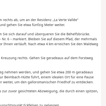
 rechts ab, um an der Residenz „La Verte Vallée“
nd gehen Sie etwa fünfzig Meter weiter.
ben Sie sich darauf und überqueren Sie die Behelfsbrücke.
– Nr. 6 – markiert. Bleiben Sie auf diesem Pfad, der mehrmals
r Ihnen verläuft. Nach etwa 4 km erreichen Sie den Waldweg
ten Kreuzung rechts. Gehen Sie geradeaus auf dem Forstweg
kweg nehmen werden, und gehen Sie etwa 200 m geradeaus
zur Beimbach-Hütte führt, einem idealen Ort für eine Pause
er weiter, um den galloromanischen Friedhof zu entdecken.
 zur zuvor gesichteten Abzweigung, die durch einen spitzen,
ussichtspunkt Eckfelsen zu gelangen.