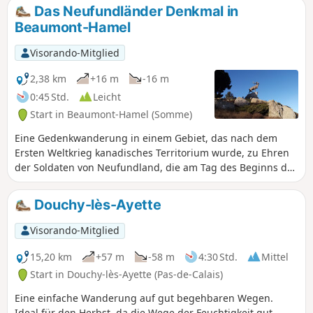
Tribut zollen sollen. Mehr als ein
Das Neufundländer Denkmal in
Jahrhundert später zeugen noch immer
Beaumont-Hamel
einige Überreste von den grauenhaften
Bedingungen, unter denen sie lebten.
Visorando-Mitglied
In der Liste sind diese Wanderungen
entlang der Frontlinie von Norden nach
2,38 km
+16 m
-16 m
Süden und dann von Westen nach
0:45 Std.
Leicht
Osten geordnet.
Start in Beaumont-Hamel (Somme)
Eine Gedenkwanderung in einem Gebiet, das nach dem
Ersten Weltkrieg kanadisches Territorium wurde, zu Ehren
der Soldaten von Neufundland, die am Tag des Beginns der
Schlacht an der Somme (1. Juli 1916) an diesem Ort
kämpften und von denen die überwiegende Mehrheit ums
Douchy-lès-Ayette
Leben kam oder verwundet wurde. Eine bewegende, gut
angelegte Route mit gut erhaltenen Überresten.
Visorando-Mitglied
15,20 km
+57 m
-58 m
4:30 Std.
Mittel
Start in Douchy-lès-Ayette (Pas-de-Calais)
Eine einfache Wanderung auf gut begehbaren Wegen.
Ideal für den Herbst, da die Wege der Feuchtigkeit gut