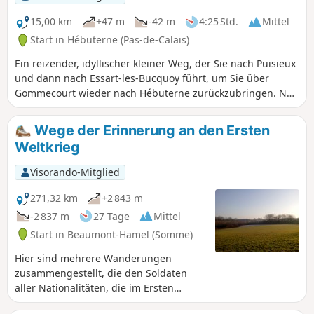
15,00 km
+47 m
-42 m
4:25 Std.
Mittel
Start in Hébuterne (Pas-de-Calais)
Ein reizender, idyllischer kleiner Weg, der Sie nach Puisieux
und dann nach Essart-les-Bucquoy führt, um Sie über
Gommecourt wieder nach Hébuterne zurückzubringen. Nur
wenige Straßen, lediglich zur Verbindung der Wege.
Möglichkeit, nach dem Vorbeigehen am Bauernhof (3) nach
Wege der Erinnerung an den Ersten
links abzubiegen, um die britischen Friedhöfe zu besuchen.
Weltkrieg
Visorando-Mitglied
271,32 km
+2 843 m
-2 837 m
27 Tage
Mittel
Start in Beaumont-Hamel (Somme)
Hier sind mehrere Wanderungen
zusammengestellt, die den Soldaten
aller Nationalitäten, die im Ersten
Weltkrieg gegeneinander kämpften,