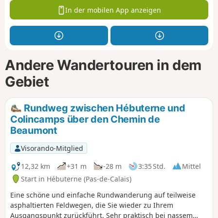
In der mobilen App anzeigen
Andere Wandertouren in dem
Gebiet
Rundweg zwischen Hébuterne und
Colincamps über den Chemin de
Beaumont
Visorando-Mitglied
12,32 km
+31 m
-28 m
3:35 Std.
Mittel
Start in Hébuterne (Pas-de-Calais)
Eine schöne und einfache Rundwanderung auf teilweise
asphaltierten Feldwegen, die Sie wieder zu Ihrem
Ausgangspunkt zurückführt. Sehr praktisch bei nassem