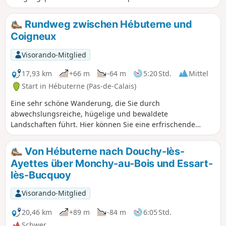
Wetter, da die Wege nicht schlammig und daher nicht sehr
schmutzig sind.
Rundweg zwischen Hébuterne und
Coigneux
Visorando-Mitglied
17,93 km
+66 m
-64 m
5:20 Std.
Mittel
Start in Hébuterne (Pas-de-Calais)
Eine sehr schöne Wanderung, die Sie durch
abwechslungsreiche, hügelige und bewaldete
Landschaften führt. Hier können Sie eine erfrischende
Pause am Ufer der Source de l'Authie einlegen, bevor Sie
den Rückweg nach Hébuterne antreten.
Von Hébuterne nach Douchy-lès-
Ayettes über Monchy-au-Bois und Essart-
lès-Bucquoy
Visorando-Mitglied
20,46 km
+89 m
-84 m
6:05 Std.
Schwer