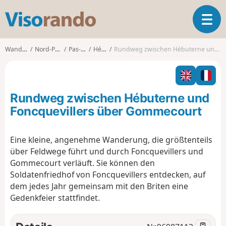
V
T
i
o
s
g
o
Wanderungen
Nord-Pas-de-Calais
Pas-de-Calais
Hébuterne
Rundweg zwischen Hébuterne und Foncquevillers über Gommecourt
g
r
l
a
e
n
n
d
Rundweg zwischen Hébuterne und
a
o
v
Foncquevillers über Gommecourt
i
g
Eine kleine, angenehme Wanderung, die größtenteils
a
über Feldwege führt und durch Foncquevillers und
t
i
Gommecourt verläuft. Sie können den
o
Soldatenfriedhof von Foncquevillers entdecken, auf
n
dem jedes Jahr gemeinsam mit den Briten eine
Gedenkfeier stattfindet.