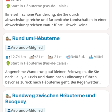
Start in Hébuterne (Pas-de-Calais)
Eine sehr schöne Wanderung, die Sie durch
abwechslungsreiche und farbenfrohe Landschaften in einer
abwechslungsreichen Natur führt. Obwohl keine
besonderen Schwierigkeiten zu erwarten sind, wird
aufgrund der Länge der Strecke eine gute körperliche
Rund um Hébuterne
Verfassung empfohlen.
Visorando-Mitglied
12,74 km
+21 m
-21 m
3:40 Std.
Mittel
Start in Hébuterne (Pas-de-Calais)
Angenehme Wanderung auf kleinen Feldwegen, die Sie
nach Sailly-au-Bois und dann nach Colincamps führen,
bevor es zurück nach Hébuterne geht. Bei Regenwetter
werden Wanderschuhe empfohlen.
Rundweg zwischen Hébuterne und
Bucquoy
Visorando-Mitglied