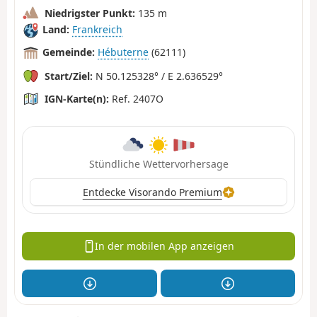
Niedrigster Punkt:
135 m
Land:
Frankreich
Gemeinde:
Hébuterne
(62111)
Start/Ziel:
N 50.125328° / E 2.636529°
IGN-Karte(n):
Ref. 2407O
Stündliche Wettervorhersage
Entdecke Visorando Premium
In der mobilen App anzeigen