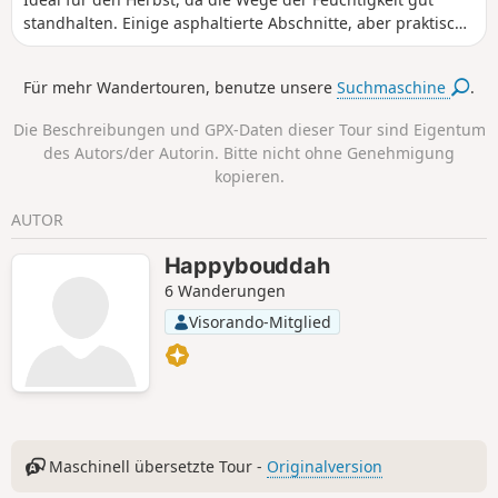
standhalten. Einige asphaltierte Abschnitte, aber praktisch
kein motorisierter Verkehr. Die Route führt in der Nähe des
Bois d'Adinfer vorbei, der leider privat ist, abgesehen von
Für mehr Wandertouren, benutze unsere
Suchmaschine
.
einem kurzen Wegabschnitt am Ortsausgang von Adinfer.
Geringer Höhenunterschied. Diese Wanderung kann in
Die Beschreibungen und GPX-Daten dieser Tour sind Eigentum
weniger als 3 Stunden absolviert werden. Das vielleicht
des Autors/der Autorin. Bitte nicht ohne Genehmigung
nicht ganz so Offensichtliche ist das Parken am
kopieren.
Ausgangspunkt (???)
AUTOR
Happybouddah
6 Wanderungen
Visorando-Mitglied
Maschinell übersetzte Tour -
Originalversion