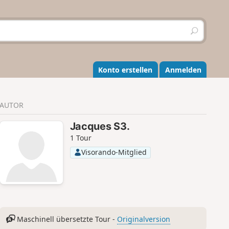
S
u
c
h
e
Konto erstellen
Anmelden
n
AUTOR
Jacques S3.
1 Tour
Visorando-Mitglied
Maschinell übersetzte Tour -
Originalversion