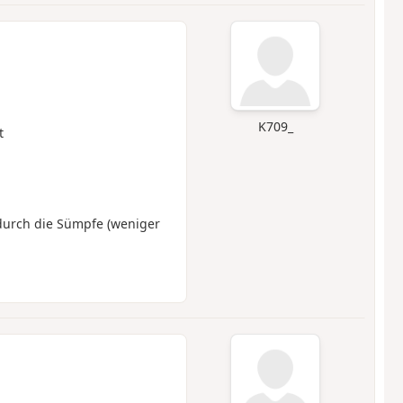
K709_
t
durch die Sümpfe (weniger