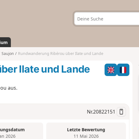
ium
Saujon
Rundwanderung Ribérou über Ilate und Lande
er Ilate und Lande
ou aus.
Nr.
20822151
tungsdatum
Letzte Bewertung
Jan 2026
11 Mai 2026