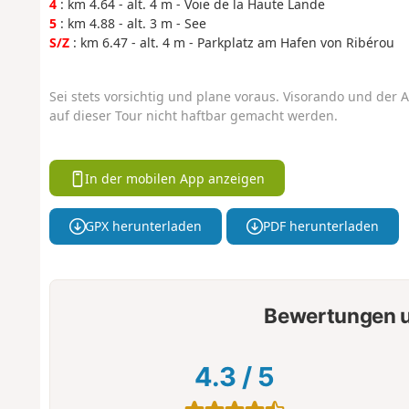
4
: km 4.64 - alt. 4 m - Voie de la Haute Lande
5
: km 4.88 - alt. 3 m - See
S/Z
: km 6.47 - alt. 4 m - Parkplatz am Hafen von Ribérou
Sei stets vorsichtig und plane voraus. Visorando und der A
auf dieser Tour nicht haftbar gemacht werden.
In der mobilen App anzeigen
GPX herunterladen
PDF herunterladen
Bewertungen u
4.3
/
5