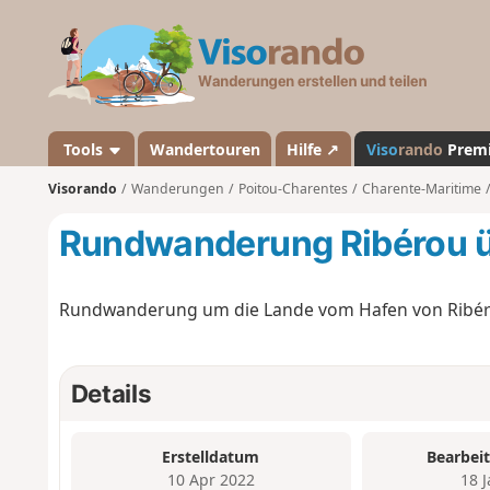
V
i
s
o
r
a
Tools
Wandertouren
Hilfe ↗
Viso
rando
Prem
n
Visorando
Wanderungen
Poitou-Charentes
Charente-Maritime
d
o
Rundwanderung Ribérou üb
Rundwanderung um die Lande vom Hafen von Ribér
Details
Erstelldatum
Bearbei
10 Apr 2022
18 