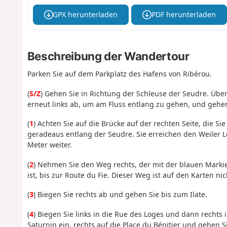
GPX herunterladen
PDF herunterladen
Beschreibung der Wandertour
Parken Sie auf dem Parkplatz des Hafens von Ribérou.
(
S/Z
) Gehen Sie in Richtung der Schleuse der Seudre. Über
erneut links ab, um am Fluss entlang zu gehen, und gehe
(
1
) Achten Sie auf die Brücke auf der rechten Seite, die
geradeaus entlang der Seudre. Sie erreichen den Weiler 
Meter weiter.
(
2
) Nehmen Sie den Weg rechts, der mit der blauen Markie
ist, bis zur Route du Fie. Dieser Weg ist auf den Karten n
(
3
) Biegen Sie rechts ab und gehen Sie bis zum Ilate.
(
4
) Biegen Sie links in die Rue des Loges und dann rechts i
Saturnin ein, rechts auf die Place du Bénitier und gehen S