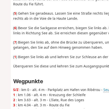
Route du Fie führt.
(
5
) Gehen Sie geradeaus. Lassen Sie eine Straße rechts li
rechts ab in die Voie de la Haute Lande.
(
6
) Bevor Sie die Sackgasse erreichen, biegen Sie links ab
links in Richtung See ab. Sie erreichen diesen gegenüber 
(
7
) Biegen Sie links ab, ohne die Brücke zu überqueren, u
gelangen, den Sie auf dem Hinweg genommen haben.
(
1
) Biegen Sie links ab und kehren Sie zur Schleuse an der
Überqueren Sie diese und kehren Sie zum Ausgangspunkt
Wegpunkte
S/Z
: km 0 - alt. 4 m - Parkplatz am Hafen von Ribérou -
Seu
1
: km 1.06 - alt. 4 m - Kreuzung der Schleife
2
: km 3.63 - alt. 3 m - L'Ilate, Rue des Loges
3
: km 4.04 - alt. 3 m - Route du Fie