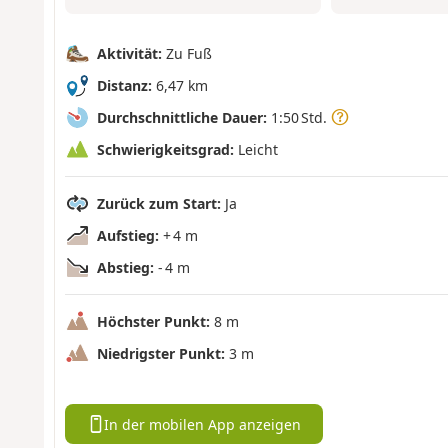
Aktivität:
Zu Fuß
Distanz:
6,47 km
Durchschnittliche Dauer:
1:50 Std.
Schwierigkeitsgrad:
Leicht
Zurück zum Start:
Ja
Aufstieg:
+ 4 m
Abstieg:
- 4 m
Höchster Punkt:
8 m
Niedrigster Punkt:
3 m
In der mobilen App anzeigen