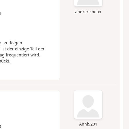
andrericheux
t
t zu folgen.
st der einzige Teil der
g frequentiert wird.
mückt.
Anni9201
t