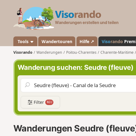
V
i
s
o
r
a
Tools
Wandertouren
Hilfe ↗
Viso
rando
Prem
n
Visorando
Wanderungen
Poitou-Charentes
Charente-Maritime
d
o
Wanderung suchen: Seudre (fleuve)
Filter
NEU
Wanderungen Seudre (fleuve