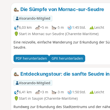
Die Sümpfe von Mornac-sur-Seudre
Visorando-Mitglied
6,03 km
+5 m
-5 m
1:45 Std.
Leicht
Start in Mornac-sur-Seudre (Charente-Maritime)
Eine reizvolle, einfache Wanderung zur Erkundung der S
Seudre.
PDF herunterladen
GPX herunterladen
Entdeckungstour: die sanfte Seudre in
Visorando-Mitglied
6,41 km
+3 m
-3 m
1:50 Std.
Leicht
Start in Saujon (Charente-Maritime)
Rundweg zur Erkundung des Stadtzentrums und der näh