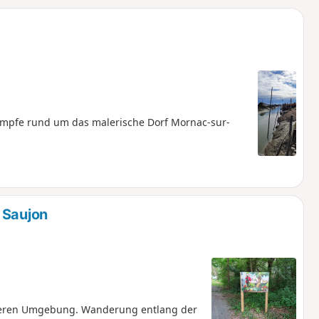
u
n
m
ümpfe rund um das malerische Dorf Mornac-sur-
 Saujon
eren Umgebung. Wanderung entlang der