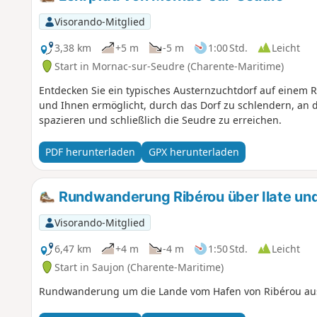
Visorando-Mitglied
3,38 km
+5 m
-5 m
1:00 Std.
Leicht
Start in Mornac-sur-Seudre (Charente-Maritime)
Entdecken Sie ein typisches Austernzuchtdorf auf einem 
und Ihnen ermöglicht, durch das Dorf zu schlendern, an 
spazieren und schließlich die Seudre zu erreichen.
PDF herunterladen
GPX herunterladen
Rundwanderung Ribérou über Ilate un
Visorando-Mitglied
6,47 km
+4 m
-4 m
1:50 Std.
Leicht
Start in Saujon (Charente-Maritime)
Rundwanderung um die Lande vom Hafen von Ribérou au