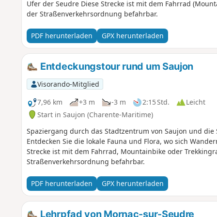
Ufer der Seudre Diese Strecke ist mit dem Fahrrad (Mount
der Straßenverkehrsordnung befahrbar.
PDF herunterladen
GPX herunterladen
Entdeckungstour rund um Saujon
Visorando-Mitglied
7,96 km
+3 m
-3 m
2:15 Std.
Leicht
Start in Saujon (Charente-Maritime)
Spaziergang durch das Stadtzentrum von Saujon und die
Entdecken Sie die lokale Fauna und Flora, wo sich Wande
Strecke ist mit dem Fahrrad, Mountainbike oder Trekkingr
Straßenverkehrsordnung befahrbar.
PDF herunterladen
GPX herunterladen
Lehrpfad von Mornac-sur-Seudre