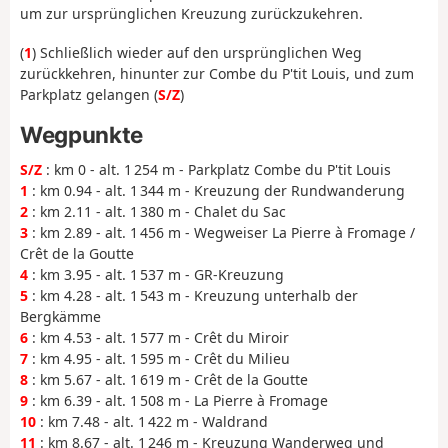
um zur ursprünglichen Kreuzung zurückzukehren.
(
1
) Schließlich wieder auf den ursprünglichen Weg
zurückkehren, hinunter zur Combe du P'tit Louis, und zum
Parkplatz gelangen (
S/Z
)
Wegpunkte
S/Z
: km 0 - alt. 1 254 m - Parkplatz Combe du P'tit Louis
1
: km 0.94 - alt. 1 344 m - Kreuzung der Rundwanderung
2
: km 2.11 - alt. 1 380 m - Chalet du Sac
3
: km 2.89 - alt. 1 456 m - Wegweiser La Pierre à Fromage /
Crêt de la Goutte
4
: km 3.95 - alt. 1 537 m - GR-Kreuzung
5
: km 4.28 - alt. 1 543 m - Kreuzung unterhalb der
Bergkämme
6
: km 4.53 - alt. 1 577 m - Crêt du Miroir
7
: km 4.95 - alt. 1 595 m - Crêt du Milieu
8
: km 5.67 - alt. 1 619 m - Crêt de la Goutte
9
: km 6.39 - alt. 1 508 m - La Pierre à Fromage
10
: km 7.48 - alt. 1 422 m - Waldrand
11
: km 8.67 - alt. 1 246 m - Kreuzung Wanderweg und