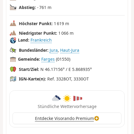
Abstieg:
- 761 m
Höchster Punkt:
1 619 m
Niedrigster Punkt:
1 066 m
Land:
Frankreich
Bundesländer:
Jura
,
Haut-Jura
Gemeinde:
Farges
(01550)
Start/Ziel:
N 46.17156° / E 5.868935°
IGN-Karte(n):
Ref. 3328OT, 3330OT
Stündliche Wettervorhersage
Entdecke Visorando Premium