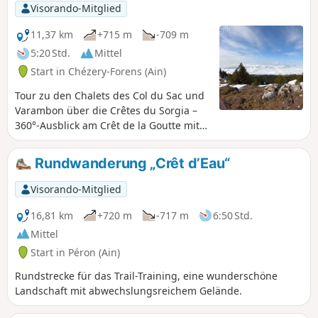
Visorando-Mitglied
11,37 km
+715 m
-709 m
5:20 Std.
Mittel
Start in Chézery-Forens (Ain)
Tour zu den Chalets des Col du Sac und
Varambon über die Crêtes du Sorgia –
360°-Ausblick am Crêt de la Goutte mit
Orientierungstafel, um die Monts d'Ain,
den Genfer See und seinen
Rundwanderung „Crêt d’Eau“
Springbrunnen, den Beginn der
Jurakette, die Schweizer und
Visorando-Mitglied
französischen Alpen einschließlich des
Matterhorns bei schönem Wetter und
16,81 km
+720 m
-717 m
6:50 Std.
den majestätischen Mont Blanc zu
Mittel
entdecken.
Start in Péron (Ain)
Rundstrecke für das Trail-Training, eine wunderschöne
Landschaft mit abwechslungsreichem Gelände.