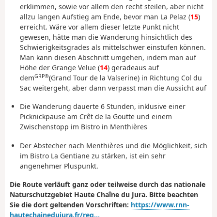
erklimmen, sowie vor allem den recht steilen, aber nicht
allzu langen Aufstieg am Ende, bevor man La Pelaz (
15
)
erreicht. Wäre vor allem dieser letzte Punkt nicht
gewesen, hätte man die Wanderung hinsichtlich des
Schwierigkeitsgrades als mittelschwer einstufen können.
Man kann diesen Abschnitt umgehen, indem man auf
Höhe der Grange Velue (
14
) geradeaus auf
GRP®
dem
(Grand Tour de la Valserine) in Richtung Col du
Sac weitergeht, aber dann verpasst man die Aussicht auf
Die Wanderung dauerte 6 Stunden, inklusive einer
Picknickpause am Crêt de la Goutte und einem
Zwischenstopp im Bistro in Menthières
Der Abstecher nach Menthières und die Möglichkeit, sich
im Bistro La Gentiane zu stärken, ist ein sehr
angenehmer Pluspunkt.
Die Route verläuft ganz oder teilweise durch das nationale
Naturschutzgebiet Haute Chaîne du Jura. Bitte beachten
Sie die dort geltenden Vorschriften:
https://www.rnn-
hautechainedujura.fr/reg...