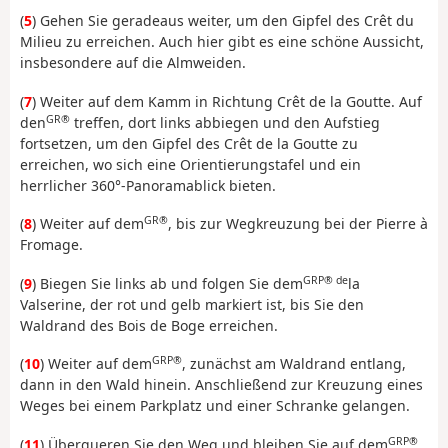
(
5
) Gehen Sie geradeaus weiter, um den Gipfel des Crêt du
Milieu zu erreichen. Auch hier gibt es eine schöne Aussicht,
insbesondere auf die Almweiden.
(
7
) Weiter auf dem Kamm in Richtung Crêt de la Goutte. Auf
GR®
den
treffen, dort links abbiegen und den Aufstieg
fortsetzen, um den Gipfel des Crêt de la Goutte zu
erreichen, wo sich eine Orientierungstafel und ein
herrlicher 360°-Panoramablick bieten.
GR®
(
8
) Weiter auf dem
, bis zur Wegkreuzung bei der Pierre à
Fromage.
GRP® de
(
9
) Biegen Sie links ab und folgen Sie dem
la
Valserine, der rot und gelb markiert ist, bis Sie den
Waldrand des Bois de Boge erreichen.
GRP®
(
10
) Weiter auf dem
, zunächst am Waldrand entlang,
dann in den Wald hinein. Anschließend zur Kreuzung eines
Weges bei einem Parkplatz und einer Schranke gelangen.
GRP®
(
11
) Überqueren Sie den Weg und bleiben Sie auf dem
,