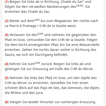
(
1
) Biegen Sie links ab in Richtung „Chalet du Sac“ und
GR®9
folgen Sie den rot-weißen Markierungen des
. Sie
erreichen das Chalet du Sac.
GR®
(
2
) Weiter auf dem
bis zum Wegweiser, der rechts nach
La Pierre à Fromage / Crêt de la Goutte weist.
GR®
(
3
) Verlassen Sie den
und nehmen Sie gegenüber den
Pfad im Gras. Umrunden Sie den Crêt de la Goutte. Folgen
Sie dem leicht ansteigenden Pfad, bis Sie eine Wasserstelle
erreichen. Gehen Sie rechts daran vorbei in Richtung des
Zauns, wo sich ein Durchgang befindet.
GR®
.
(
4
) Kehren Sie zum
zurück
Biegen Sie links ab und
gelangen Sie zur Kreuzung am Fuße des Crêt du Miroir.
(
5
) Nehmen Sie links den Pfad im Gras, um den Gipfel des
Crêt du Miroir zu erreichen. Genießen Sie hier einen
schönen Blick auf das Pays de Gex, das Genevois, die Alpen,
die Rhône und den Jura.
(
6
) Steigen Sie wieder hinunter zur vorherigen Kreuzung.