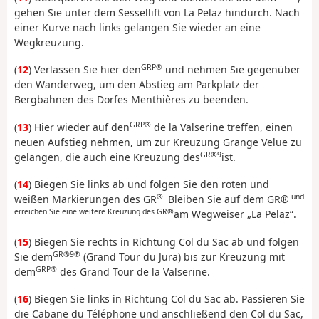
gehen Sie unter dem Sessellift von La Pelaz hindurch. Nach
einer Kurve nach links gelangen Sie wieder an eine
Wegkreuzung.
GRP®
(
12
) Verlassen Sie hier den
und nehmen Sie gegenüber
den Wanderweg, um den Abstieg am Parkplatz der
Bergbahnen des Dorfes Menthières zu beenden.
GRP®
(
13
) Hier wieder auf den
de la Valserine treffen, einen
neuen Aufstieg nehmen, um zur Kreuzung Grange Velue zu
GR®9
gelangen, die auch eine Kreuzung des
ist.
(
14
) Biegen Sie links ab und folgen Sie den roten und
®.
und
weißen Markierungen des GR
Bleiben Sie auf dem GR®
erreichen Sie eine weitere Kreuzung des GR®
am Wegweiser „La Pelaz“.
(
15
) Biegen Sie rechts in Richtung Col du Sac ab und folgen
GR®9®
Sie dem
(Grand Tour du Jura) bis zur Kreuzung mit
GRP®
dem
des Grand Tour de la Valserine.
(
16
) Biegen Sie links in Richtung Col du Sac ab. Passieren Sie
die Cabane du Téléphone und anschließend den Col du Sac,