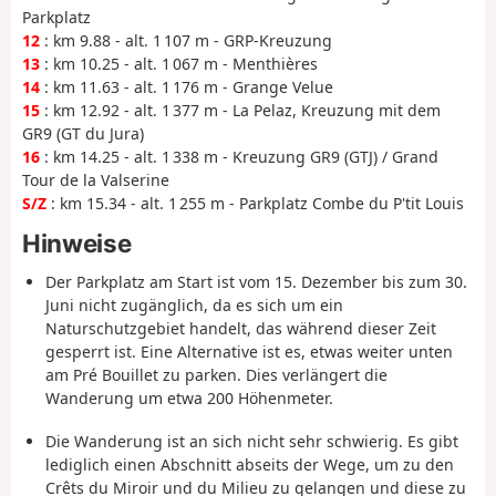
Parkplatz
12
: km 9.88 - alt. 1 107 m - GRP-Kreuzung
13
: km 10.25 - alt. 1 067 m - Menthières
14
: km 11.63 - alt. 1 176 m - Grange Velue
15
: km 12.92 - alt. 1 377 m - La Pelaz, Kreuzung mit dem
GR9 (GT du Jura)
16
: km 14.25 - alt. 1 338 m - Kreuzung GR9 (GTJ) / Grand
Tour de la Valserine
S/Z
: km 15.34 - alt. 1 255 m - Parkplatz Combe du P'tit Louis
Hinweise
Der Parkplatz am Start ist vom 15. Dezember bis zum 30.
Juni nicht zugänglich, da es sich um ein
Naturschutzgebiet handelt, das während dieser Zeit
gesperrt ist. Eine Alternative ist es, etwas weiter unten
am Pré Bouillet zu parken. Dies verlängert die
Wanderung um etwa 200 Höhenmeter.
Die Wanderung ist an sich nicht sehr schwierig. Es gibt
lediglich einen Abschnitt abseits der Wege, um zu den
Crêts du Miroir und du Milieu zu gelangen und diese zu