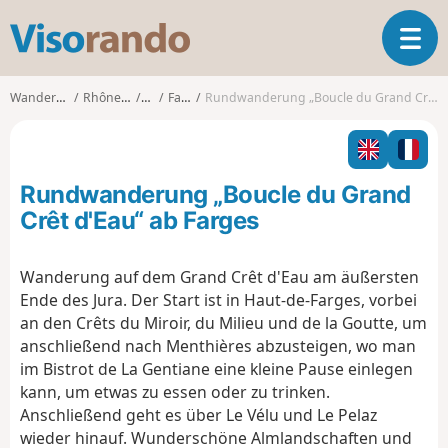
V
T
i
o
s
g
o
Wanderungen
Rhône-Alpes
Ain
Farges
Rundwanderung „Boucle du Grand Crêt d'Eau“ ab Farges
g
r
l
a
e
n
n
d
Rundwanderung „Boucle du Grand
a
o
v
Crêt d'Eau“ ab Farges
i
g
Wanderung auf dem Grand Crêt d'Eau am äußersten
a
Ende des Jura. Der Start ist in Haut-de-Farges, vorbei
t
i
an den Crêts du Miroir, du Milieu und de la Goutte, um
o
anschließend nach Menthières abzusteigen, wo man
n
im Bistrot de La Gentiane eine kleine Pause einlegen
kann, um etwas zu essen oder zu trinken.
Anschließend geht es über Le Vélu und Le Pelaz
wieder hinauf. Wunderschöne Almlandschaften und