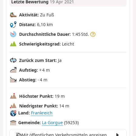
Letzte Bewertung
19 Apr 2021
Aktivität:
Zu Fuß
Distanz:
6,10 km
Durchschnittliche Dauer:
1:45 Std.
Schwierigkeitsgrad:
Leicht
Zurück zum Start:
Ja
Aufstieg:
+ 4 m
Abstieg:
- 4 m
Höchster Punkt:
19 m
Niedrigster Punkt:
14 m
Land:
Frankreich
Gemeinde:
La Gorgue
(59253)
Mit öffentlichen Verkehrsmitteln anreisen