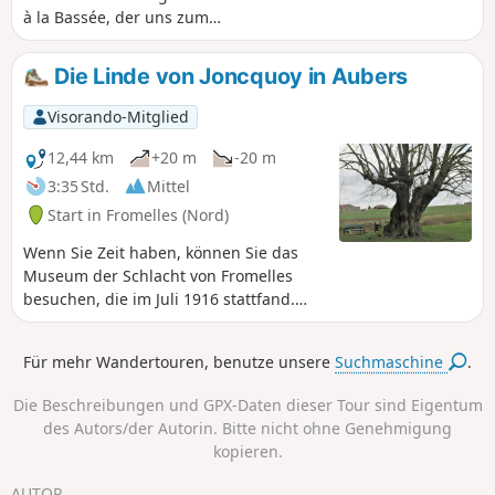
à la Bassée, der uns zum
Beobachtungshäuschen des
Vogelschutzgebiets Mont-Bernanchon führt.
Die Linde von Joncquoy in Aubers
Stallungen und kleiner Waldweg. Dieser
Spaziergang ist von Anfang bis Ende gelb
Visorando-Mitglied
markiert.
12,44 km
+20 m
-20 m
3:35 Std.
Mittel
Start in Fromelles (Nord)
Wenn Sie Zeit haben, können Sie das
Museum der Schlacht von Fromelles
besuchen, die im Juli 1916 stattfand.
Anschließend umrunden Sie das Dorf
Aubers, aber Sie werden einige seiner
Für mehr Wandertouren, benutze unsere
Suchmaschine
.
Teiche sehen, die dieses Dorf zu einem
touristischen Ort zum Angeln und
Die Beschreibungen und GPX-Daten dieser Tour sind Eigentum
Campen machen. Sie werden auch die
des Autors/der Autorin. Bitte nicht ohne Genehmigung
sehr ehrwürdige Linde von Joncquoy
kopieren.
sehen, die dort 1490 gepflanzt wurde.
AUTOR