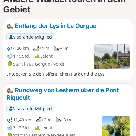
Gebiet
Entlang der Lys in La Gorgue
Visorando-Mitglied
4,20 km
+4 m
-4 m
1:15 Std.
Leicht
Start in La Gorgue (Nord)
Entdecken Sie den öffentlichen Park und die Lys.
Rundweg von Lestrem über die Pont
Riqueult
Visorando-Mitglied
11,49 km
+3 m
-3 m
3:15 Std.
Leicht
Start in Lestrem (Pas-de-Calais)