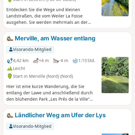
Entdecken Sie die Wege und kleinen
Landstraßen, die vom Weiler La Fosse
ausgehen. Sie werden mehrmals an der
Lawe entlanggehen und sie überqueren. Sie
können wunderschöne Weiden bewundern,
Merville, am Wasser entlang
die inmitten ihrer Weiden gigantisch wirken.
Mehrere Informationstafeln zur Geschichte
Visorando-Mitglied
der Orte säumen diese Route: Pont Riqueult,
Friedhof, Park, Dorfzentrum, entlang der
4,42 km
+4 m
-4 m
1:15 Std.
Lawe, Pont de la Fosse. Nehmen Sie sich
Leicht
Zeit, sie zu lesen.
Start in Merville (Nord) (Nord)
Hier ist eine kurze Wanderung, die Sie
entlang der Lawe und anschließend durch
den blühenden Park „Les Prés de la Ville“
führt.
Ländlicher Weg am Ufer der Lys
Visorando-Mitglied