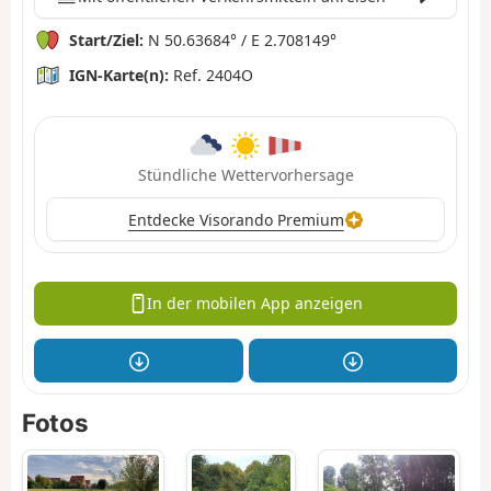
Start/Ziel:
N 50.63684° / E 2.708149°
IGN-Karte(n):
Ref. 2404O
Stündliche Wettervorhersage
Entdecke Visorando Premium
In der mobilen App anzeigen
Fotos