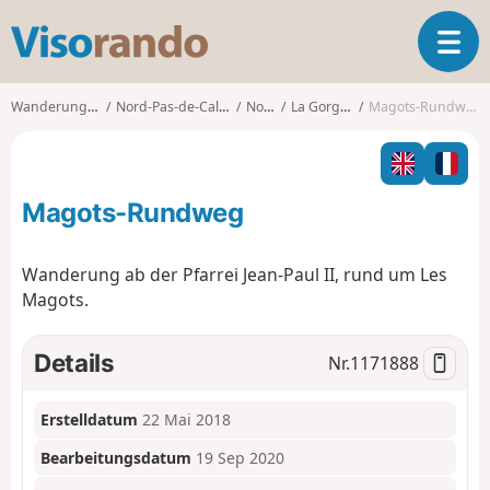
V
T
i
o
s
g
o
Wanderungen
Nord-Pas-de-Calais
Nord
La Gorgue
Magots-Rundweg
g
r
l
a
e
n
n
d
Magots-Rundweg
a
o
v
i
Wanderung ab der Pfarrei Jean-Paul II, rund um Les
g
Magots.
a
t
i
Details
Nr.
1171888
o
n
Erstelldatum
22 Mai 2018
Bearbeitungsdatum
19 Sep 2020