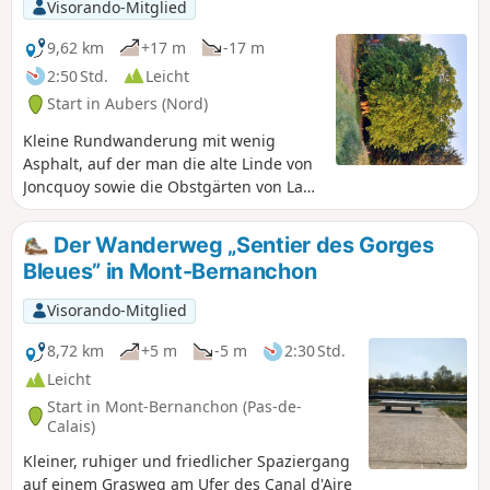
Visorando-Mitglied
9,62 km
+17 m
-17 m
2:50 Std.
Leicht
Start in Aubers (Nord)
Kleine Rundwanderung mit wenig
Asphalt, auf der man die alte Linde von
Joncquoy sowie die Obstgärten von La
Cliqueterie (im Herbst und Frühling
besonders schön) (wieder)entdecken
Der Wanderweg „Sentier des Gorges
kann.
Bleues” in Mont-Bernanchon
Visorando-Mitglied
8,72 km
+5 m
-5 m
2:30 Std.
Leicht
Start in Mont-Bernanchon (Pas-de-
Calais)
Kleiner, ruhiger und friedlicher Spaziergang
auf einem Grasweg am Ufer des Canal d'Aire