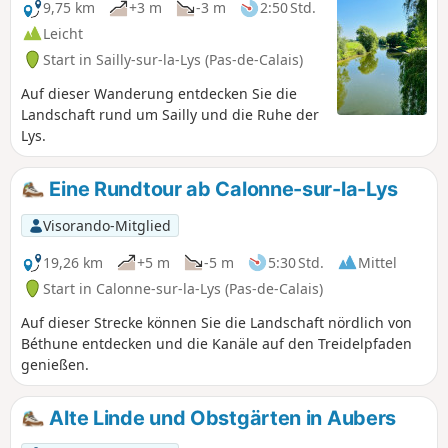
9,75 km
+3 m
-3 m
2:50 Std.
Leicht
Start in Sailly-sur-la-Lys (Pas-de-Calais)
Auf dieser Wanderung entdecken Sie die
Landschaft rund um Sailly und die Ruhe der
Lys.
Eine Rundtour ab Calonne-sur-la-Lys
Visorando-Mitglied
19,26 km
+5 m
-5 m
5:30 Std.
Mittel
Start in Calonne-sur-la-Lys (Pas-de-Calais)
Auf dieser Strecke können Sie die Landschaft nördlich von
Béthune entdecken und die Kanäle auf den Treidelpfaden
genießen.
Alte Linde und Obstgärten in Aubers