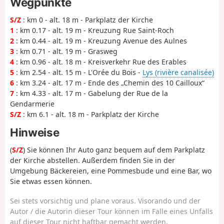
Wegpunkte
S/Z
: km 0 - alt. 18 m - Parkplatz der Kirche
1
: km 0.17 - alt. 19 m - Kreuzung Rue Saint-Roch
2
: km 0.44 - alt. 19 m - Kreuzung Avenue des Aulnes
3
: km 0.71 - alt. 19 m - Grasweg
4
: km 0.96 - alt. 18 m - Kreisverkehr Rue des Erables
5
: km 2.54 - alt. 15 m - L'Orée du Bois -
Lys (rivière canalisée)
6
: km 3.24 - alt. 17 m - Ende des „Chemin des 10 Cailloux“
7
: km 4.33 - alt. 17 m - Gabelung der Rue de la
Gendarmerie
S/Z
: km 6.1 - alt. 18 m - Parkplatz der Kirche
Hinweise
(
S/Z
) Sie können Ihr Auto ganz bequem auf dem Parkplatz
der Kirche abstellen. Außerdem finden Sie in der
Umgebung Bäckereien, eine Pommesbude und eine Bar, wo
Sie etwas essen können.
Sei stets vorsichtig und plane voraus. Visorando und der
Autor / die Autorin dieser Tour können im Falle eines Unfalls
auf dieser Tour nicht haftbar gemacht werden.