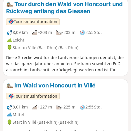
Tour durch den Wald von Honcourt und
Rückweg entlang des Giessen
Tourismusinformation
8,09 km
+203 m
-203 m
2:55 Std.
Leicht
Start in Villé (Bas-Rhin) (Bas-Rhin)
Diese Strecke wird für die Laufveranstaltungen genutzt, die
wir das ganze Jahr über anbieten. Sie kann sowohl zu Fuß
als auch im Laufschritt zurückgelegt werden und ist für
jedermann zugänglich. Sie führen über breite Waldwege,
Pfade, Dorfstraßen und einen Radweg.
Im Wald von Honcourt in Villé
Tourismusinformation
8,01 km
+227 m
-225 m
2:55 Std.
Mittel
Start in Villé (Bas-Rhin) (Bas-Rhin)