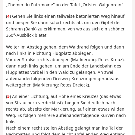
„Chemin du Patrimoine“ an der Tafel „Ortsteil Galgenrein“.
(
4
) Gehen Sie links einen teilweise betonierten Weg hinauf
und biegen Sie dann sofort rechts ab, um den Gipfel der
Schrann (Bank) zu erklimmen, von wo aus sich ein schöner
360°-Ausblick bietet.
Weiter im Abstieg gehen, dem Waldrand folgen und dann
nach links in Richtung Flugplatz abbiegen.
Vor der Straße rechts abbiegen (Markierung: Rotes Kreuz),
dann nach links gehen, um am Ende der Landebahn des
Flugplatzes vorbei in den Wald zu gelangen. An zwei
aufeinanderfolgenden Dreiweg-Kreuzungen geradeaus
weitergehen (Markierung: Rotes Dreieck).
(
5
) An einer Lichtung, auf Höhe eines Kreuzes (das etwas
von Sträuchern verdeckt ist), biegen Sie deutlich nach
rechts ab, abseits der Markierung, auf einen etwas wilden
Weg. Es folgen mehrere aufeinanderfolgende Kurven nach
links.
Nach einem recht steilen Abstieg gelangt man ins Tal der
Bachmatten und folgt dem leicht abfallenden Weg entlang