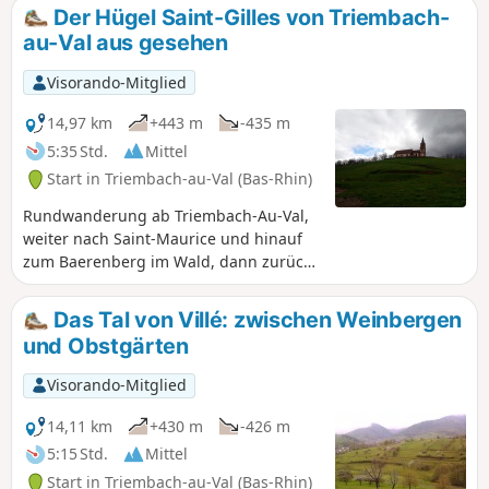
Der Hügel Saint-Gilles von Triembach-
au-Val aus gesehen
Visorando-Mitglied
14,97 km
+443 m
-435 m
5:35 Std.
Mittel
Start in Triembach-au-Val (Bas-Rhin)
Rundwanderung ab Triembach-Au-Val,
weiter nach Saint-Maurice und hinauf
zum Baerenberg im Wald, dann zurück
über die Kirche Saint-Gilles,
Wahrzeichen des Villé-Tals, und das
Das Tal von Villé: zwischen Weinbergen
Dorf Saint-Pierre-Bois.
und Obstgärten
Visorando-Mitglied
14,11 km
+430 m
-426 m
5:15 Std.
Mittel
Start in Triembach-au-Val (Bas-Rhin)