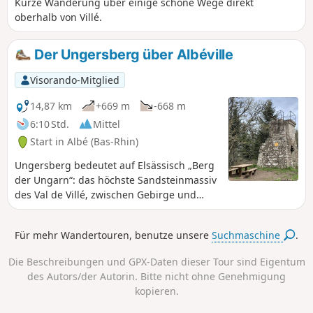
Kurze Wanderung über einige schöne Wege direkt
oberhalb von Villé.
Der Ungersberg über Albéville
Visorando-Mitglied
14,87 km
+669 m
-668 m
6:10 Std.
Mittel
Start in Albé (Bas-Rhin)
Ungersberg bedeutet auf Elsässisch „Berg
der Ungarn“: das höchste Sandsteinmassiv
des Val de Villé, zwischen Gebirge und
elsässischer Ebene. Der Aufstieg und der
Abstieg auf dem Ungersberg über felsige
Für mehr Wandertouren, benutze unsere
Suchmaschine
.
Wege sind recht steil; Wanderstöcke und
gutes Schuhwerk sind eine willkommene
Die Beschreibungen und GPX-Daten dieser Tour sind Eigentum
Hilfe. Der Club Vosgien hat auf dem Gipfel
des Autors/der Autorin. Bitte nicht ohne Genehmigung
den Tour Héring errichtet, der einen
kopieren.
weiten Blick über die elsässische Ebene
und die benachbarten Gipfel bietet.