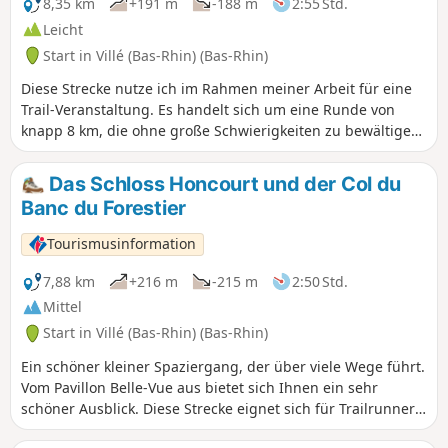
8,35 km
+191 m
-188 m
2:55 Std.
Leicht
Start in Villé (Bas-Rhin) (Bas-Rhin)
Diese Strecke nutze ich im Rahmen meiner Arbeit für eine
Trail-Veranstaltung. Es handelt sich um eine Runde von
knapp 8 km, die ohne große Schwierigkeiten zu bewältigen
ist, wenn Sie regelmäßig laufen. Das Besondere an dieser
Strecke ist, dass sie sich auch für einen
Das Schloss Honcourt und der Col du
Familienspaziergang eignet. Zu Fuß dauert die Tour etwa 2
Banc du Forestier
bis 2,5 Stunden. Auf diesem Spaziergang entdecken Sie den
Wald, der Villé umgibt und die Dörfer Saint-Martin und
Tourismusinformation
Maisonsgoutte überragt.
7,88 km
+216 m
-215 m
2:50 Std.
Mittel
Start in Villé (Bas-Rhin) (Bas-Rhin)
Ein schöner kleiner Spaziergang, der über viele Wege führt.
Vom Pavillon Belle-Vue aus bietet sich Ihnen ein sehr
schöner Ausblick. Diese Strecke eignet sich für Trailrunner,
die das Villé-Tal beim Laufen entdecken möchten.