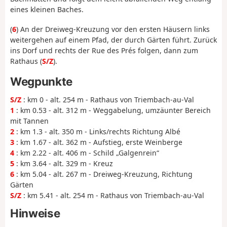
eines kleinen Baches.
(
6
) An der Dreiweg-Kreuzung vor den ersten Häusern links
weitergehen auf einem Pfad, der durch Gärten führt. Zurück
ins Dorf und rechts der Rue des Prés folgen, dann zum
Rathaus (
S/Z
).
Wegpunkte
S/Z
: km 0 - alt. 254 m - Rathaus von Triembach-au-Val
1
: km 0.53 - alt. 312 m - Weggabelung, umzäunter Bereich
mit Tannen
2
: km 1.3 - alt. 350 m - Links/rechts Richtung Albé
3
: km 1.67 - alt. 362 m - Aufstieg, erste Weinberge
4
: km 2.22 - alt. 406 m - Schild „Galgenrein“
5
: km 3.64 - alt. 329 m - Kreuz
6
: km 5.04 - alt. 267 m - Dreiweg-Kreuzung, Richtung
Gärten
S/Z
: km 5.41 - alt. 254 m - Rathaus von Triembach-au-Val
Hinweise