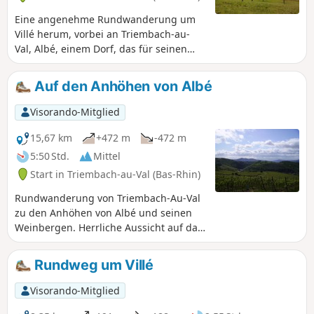
Eine angenehme Rundwanderung um
Villé herum, vorbei an Triembach-au-
Val, Albé, einem Dorf, das für seinen
Pinot Noir und seine schönen
Winzerhäuser bekannt ist, Breitenbach
Auf den Anhöhen von Albé
und seinen Obstgärten, Saint-Martin,
dem schönen Wald von Honcourt, und
Visorando-Mitglied
endet entlang des Giessen in Villé.
15,67 km
+472 m
-472 m
5:50 Std.
Mittel
Start in Triembach-au-Val (Bas-Rhin)
Rundwanderung von Triembach-Au-Val
zu den Anhöhen von Albé und seinen
Weinbergen. Herrliche Aussicht auf das
Dorf Albé von beiden Hängen aus.
Rückweg über Villé und Bassemberg
Rundweg um Villé
entlang des Flusses Giessen.
Visorando-Mitglied