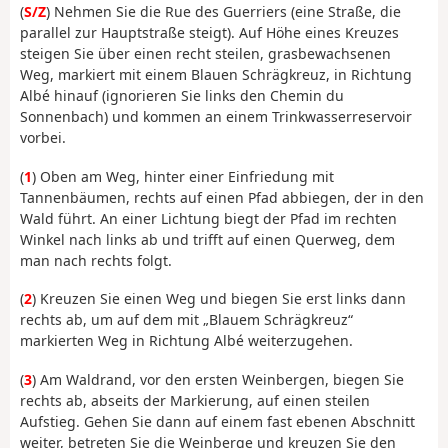
(
S/Z
) Nehmen Sie die Rue des Guerriers (eine Straße, die
parallel zur Hauptstraße steigt). Auf Höhe eines Kreuzes
steigen Sie über einen recht steilen, grasbewachsenen
Weg, markiert mit einem Blauen Schrägkreuz, in Richtung
Albé hinauf (ignorieren Sie links den Chemin du
Sonnenbach) und kommen an einem Trinkwasserreservoir
vorbei.
(
1
) Oben am Weg, hinter einer Einfriedung mit
Tannenbäumen, rechts auf einen Pfad abbiegen, der in den
Wald führt. An einer Lichtung biegt der Pfad im rechten
Winkel nach links ab und trifft auf einen Querweg, dem
man nach rechts folgt.
(
2
) Kreuzen Sie einen Weg und biegen Sie erst links dann
rechts ab, um auf dem mit „Blauem Schrägkreuz“
markierten Weg in Richtung Albé weiterzugehen.
(
3
) Am Waldrand, vor den ersten Weinbergen, biegen Sie
rechts ab, abseits der Markierung, auf einen steilen
Aufstieg. Gehen Sie dann auf einem fast ebenen Abschnitt
weiter, betreten Sie die Weinberge und kreuzen Sie den