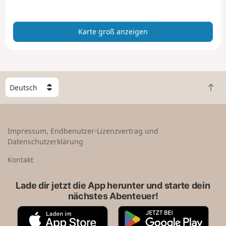
n
z
Karte groß anzeigen
e
i
g
e
n
W
Z
ä
u
h
r
l
ü
e
Impressum, Endbenutzer-Lizenzvertrag und
c
e
Datenschutzerklärung
k
i
n
n
Kontakt
a
L
c
a
Lade dir jetzt die App herunter und starte dein
h
n
nächstes Abenteuer!
o
d
b
A
G
e
p
o