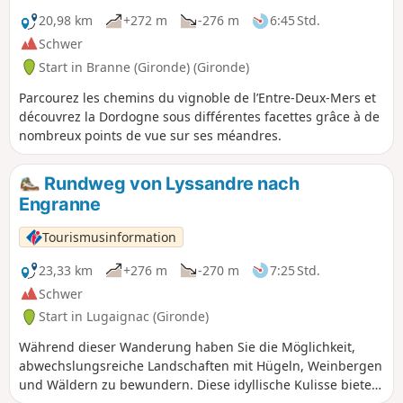
20,98 km
+272 m
-276 m
6:45 Std.
Schwer
Start in Branne (Gironde) (Gironde)
Parcourez les chemins du vignoble de l’Entre-Deux-Mers et
découvrez la Dordogne sous différentes facettes grâce à de
nombreux points de vue sur ses méandres.
Rundweg von Lyssandre nach
Engranne
Tourismusinformation
23,33 km
+276 m
-270 m
7:25 Std.
Schwer
Start in Lugaignac (Gironde)
Während dieser Wanderung haben Sie die Möglichkeit,
abwechslungsreiche Landschaften mit Hügeln, Weinbergen
und Wäldern zu bewundern. Diese idyllische Kulisse bietet