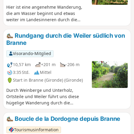
Hier ist eine angenehme Wanderung,
die am Wasser beginnt und etwas
weiter im Landesinneren durch die
Weinberge zurückführt. Sie ist wenig
anspruchsvoll, da sie auf flachem
Rundgang durch die Weiler südlich von
Gelände verläuft, und bietet schöne
Branne
Ausblicke auf die gegenüberliegenden
Hügel am linken Ufer der Dordogne.
Visorando-Mitglied
06.06.2024: Wanderung zwischen 8 und
10 geändert.
10,57 km
+201 m
-206 m
3:35 Std.
Mittel
Start in Branne (Gironde) (Gironde)
Durch Weinberge und Unterholz,
Ortsteile und Weiler führt uns diese
hügelige Wanderung durch die
friedliche und grüne Landschaft südlich
von Branne.
Boucle de la Dordogne depuis Branne
Tourismusinformation