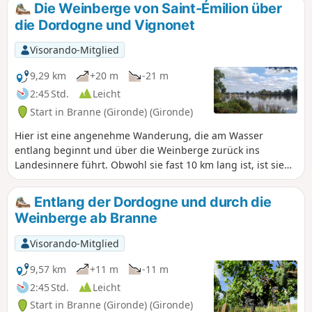
Die Weinberge von Saint-Émilion über
die Dordogne und Vignonet
Visorando-Mitglied
9,29 km
+20 m
-21 m
2:45 Std.
Leicht
Start in Branne (Gironde) (Gironde)
Hier ist eine angenehme Wanderung, die am Wasser
entlang beginnt und über die Weinberge zurück ins
Landesinnere führt. Obwohl sie fast 10 km lang ist, ist sie
nicht anstrengend, da das Gelände ausschließlich flach ist.
Sie ist sozusagen das westliche Pendant zu einer anderen
Entlang der Dordogne und durch die
Wanderung, die östlich der Brücke von Branne angeboten
Weinberge ab Branne
wird (Visorando Nr. 3895881).
Visorando-Mitglied
9,57 km
+11 m
-11 m
2:45 Std.
Leicht
Start in Branne (Gironde) (Gironde)