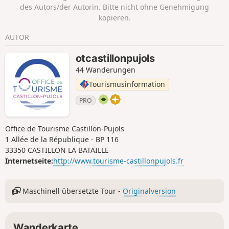
Hafen war sehr belebt. Als Zeugen
des Autors/der Autorin. Bitte nicht ohne Genehmigung
dieser blühenden Zeiten stehen die
kopieren.
Häuser und Geschäfte der zahlreichen
Handwerker und Fischer noch immer
AUTOR
am Ufer des Flusses.
otcastillonpujols
44 Wanderungen
Tourismusinformation
PRO
Office de Tourisme Castillon-Pujols
1 Allée de la République - BP 116
33350 CASTILLON LA BATAILLE
Internetseite:
http://www.tourisme-castillonpujols.fr
Maschinell übersetzte Tour -
Originalversion
Wanderkarte