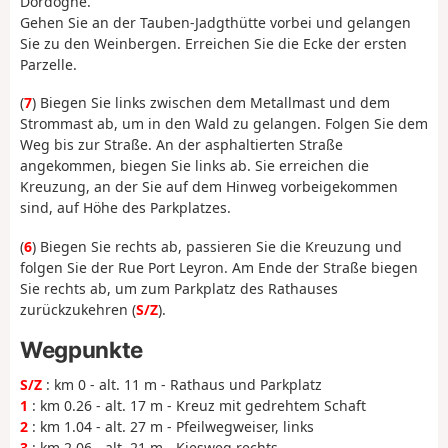
Dordogne.
Gehen Sie an der Tauben-Jadgthütte vorbei und gelangen
Sie zu den Weinbergen. Erreichen Sie die Ecke der ersten
Parzelle.
(
7
) Biegen Sie links zwischen dem Metallmast und dem
Strommast ab, um in den Wald zu gelangen. Folgen Sie dem
Weg bis zur Straße. An der asphaltierten Straße
angekommen, biegen Sie links ab. Sie erreichen die
Kreuzung, an der Sie auf dem Hinweg vorbeigekommen
sind, auf Höhe des Parkplatzes.
(
6
) Biegen Sie rechts ab, passieren Sie die Kreuzung und
folgen Sie der Rue Port Leyron. Am Ende der Straße biegen
Sie rechts ab, um zum Parkplatz des Rathauses
zurückzukehren (
S/Z
).
Wegpunkte
S/Z
: km 0 - alt. 11 m - Rathaus und Parkplatz
1
: km 0.26 - alt. 17 m - Kreuz mit gedrehtem Schaft
2
: km 1.04 - alt. 27 m - Pfeilwegweiser, links
3
: km 2.06 - alt. 21 m - Kiesweg rechts