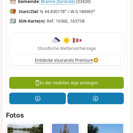
Gemeinde:
Branne (Gironde)
(33420)
Start/Ziel:
N 44.830178° / W 0.186965°
IGN-Karte(n):
Ref. 1636E, 1637SB
Stündliche Wettervorhersage
Entdecke Visorando Premium
In der mobilen App anzeigen
Fotos