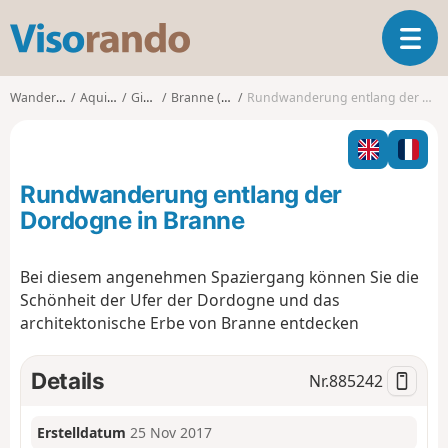
V
T
i
o
s
g
o
Wanderungen
Aquitanien
Gironde
Branne (Gironde)
Rundwanderung entlang der Dordogne in Branne
g
r
l
a
e
n
n
d
Rundwanderung entlang der
a
o
v
Dordogne in Branne
i
g
Bei diesem angenehmen Spaziergang können Sie die
a
Schönheit der Ufer der Dordogne und das
t
i
architektonische Erbe von Branne entdecken
o
n
Details
Nr.
885242
Erstelldatum
25 Nov 2017