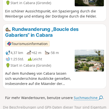
Start in Cabara (Gironde)
Ein schöner Aussichtspunkt, ein Spaziergang durch die
Weinberge und entlang der Dordogne durch die Felder.
Rundwanderung „Boucle des
Gabariers“ in Cabara
Tourismusinformation
4,37 km
+62 m
-58 m
1:25 Std.
Leicht
Start in Cabara (Gironde)
Auf dem Rundweg von Cabara lassen
sich wunderschöne Ausblicke genießen,
insbesondere auf die Mäander der
Dordogne. Der Hafen von Cabara mit
seinen alten Lagerhäusern erinnert
Für mehr Wandertouren, benutze unsere
Suchmaschine
.
daran, dass das Dorf im 19. Jahrhundert
vom Flusshandel geprägt war. Sein
Die Beschreibungen und GPX-Daten dieser Tour sind Eigentum