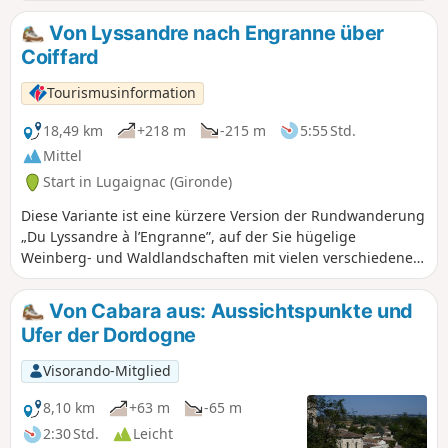
eine Vielzahl bemerkenswerter Ausblicke. Unterwegs
entdecken Sie auch ein reiches architektonisches Erbe.
Von Lyssandre nach Engranne über
Burgen, Festungen und malerische Weiler säumen Ihren
Coiffard
Weg.
Tourismusinformation
18,49 km
+218 m
-215 m
5:55 Std.
Mittel
Start in Lugaignac (Gironde)
Diese Variante ist eine kürzere Version der Rundwanderung
„Du Lyssandre à l’Engranne”, auf der Sie hügelige
Weinberg- und Waldlandschaften mit vielen verschiedenen
Ausblicken bewundern können. Bei der Erkundung dieser
reizvollen Gegend entdecken Sie Schlösser, Festungshäuser
Von Cabara aus: Aussichtspunkte und
und malerische Weiler.
Ufer der Dordogne
Visorando-Mitglied
8,10 km
+63 m
-65 m
2:30 Std.
Leicht