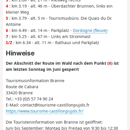
4
: km 3.19 - alt. 46 m - Überdachter Brunnen, links ein
kleiner Weg
5
: km 3.79 - alt. 5 m - Tourismusbüro. Die Quais du Dr.
Antoine
6
: km 4.49 - alt. 14 m - Parkplatz -
Dordogne (fleuve)
7
: km 5.25 - alt. 67 m - Links am Strommast
S/Z
: km 6.34 - alt. 11 m - Rathaus und Parkplatz
Hinweise
Der Abschnitt der Route im Wald nach dem Punkt (
6
) ist
am letzten Sonntag im Juni gesperrt
Tourismusinformation Branne
Route de Cabara
33420 Branne
Tel.: +33 (0)5 57 74 90 24
E-Mail: contact@tourisme-castillonpujols.fr
https://www.tourisme-castillonpujols.fr/
Die Touristeninformation von Branne ist geöffnet:
Juni bis September: Montag bis Freitag von 9:30 bis 12:30