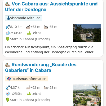
reizvollen Gegend entdecken Sie Schlösser, Festungshäuser
Von Cabara aus: Aussichtspunkte und
und malerische Weiler.
Ufer der Dordogne
Visorando-Mitglied
8,10 km
+63 m
-65 m
2:30 Std.
Leicht
Start in Cabara (Gironde)
Ein schöner Aussichtspunkt, ein Spaziergang durch die
Weinberge und entlang der Dordogne durch die Felder.
Rundwanderung „Boucle des
Gabariers“ in Cabara
Tourismusinformation
4,37 km
+62 m
-58 m
1:25 Std.
Leicht
Start in Cabara (Gironde)