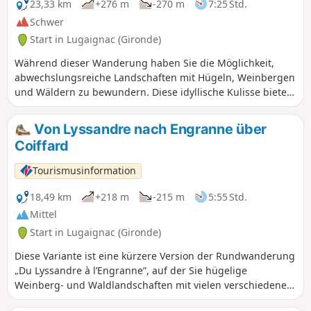
23,33 km
+276 m
-270 m
7:25 Std.
Schwer
Start in Lugaignac (Gironde)
Während dieser Wanderung haben Sie die Möglichkeit,
abwechslungsreiche Landschaften mit Hügeln, Weinbergen
und Wäldern zu bewundern. Diese idyllische Kulisse bietet
eine Vielzahl bemerkenswerter Ausblicke. Unterwegs
entdecken Sie auch ein reiches architektonisches Erbe.
Von Lyssandre nach Engranne über
Burgen, Festungen und malerische Weiler säumen Ihren
Coiffard
Weg.
Tourismusinformation
18,49 km
+218 m
-215 m
5:55 Std.
Mittel
Start in Lugaignac (Gironde)
Diese Variante ist eine kürzere Version der Rundwanderung
„Du Lyssandre à l’Engranne”, auf der Sie hügelige
Weinberg- und Waldlandschaften mit vielen verschiedenen
Ausblicken bewundern können. Bei der Erkundung dieser