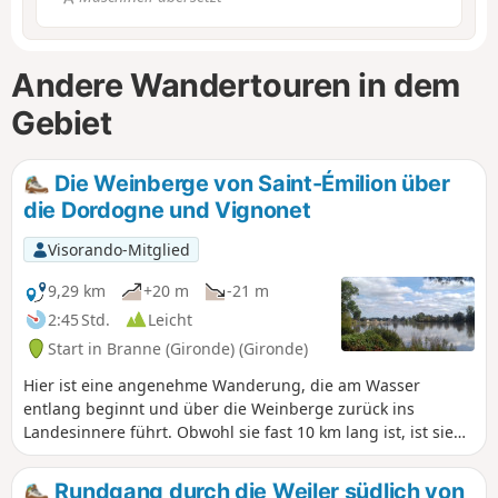
Andere Wandertouren in dem
Gebiet
Die Weinberge von Saint-Émilion über
die Dordogne und Vignonet
Visorando-Mitglied
9,29 km
+20 m
-21 m
2:45 Std.
Leicht
Start in Branne (Gironde) (Gironde)
Hier ist eine angenehme Wanderung, die am Wasser
entlang beginnt und über die Weinberge zurück ins
Landesinnere führt. Obwohl sie fast 10 km lang ist, ist sie
nicht anstrengend, da das Gelände ausschließlich flach ist.
Sie ist sozusagen das westliche Pendant zu einer anderen
Rundgang durch die Weiler südlich von