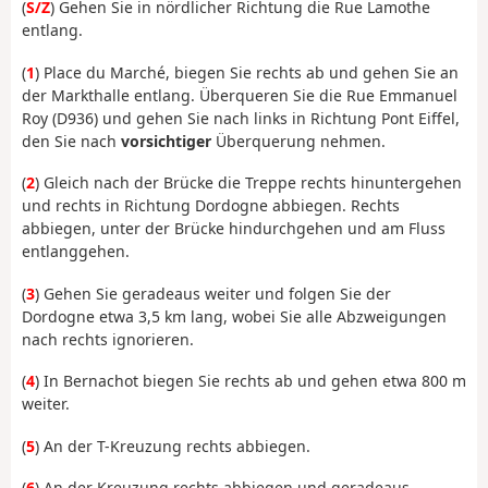
(
S/Z
) Gehen Sie in nördlicher Richtung die Rue Lamothe
entlang.
(
1
) Place du Marché, biegen Sie rechts ab und gehen Sie an
der Markthalle entlang. Überqueren Sie die Rue Emmanuel
Roy (D936) und gehen Sie nach links in Richtung Pont Eiffel,
den Sie nach
vorsichtiger
Überquerung nehmen.
(
2
) Gleich nach der Brücke die Treppe rechts hinuntergehen
und rechts in Richtung Dordogne abbiegen. Rechts
abbiegen, unter der Brücke hindurchgehen und am Fluss
entlanggehen.
(
3
) Gehen Sie geradeaus weiter und folgen Sie der
Dordogne etwa 3,5 km lang, wobei Sie alle Abzweigungen
nach rechts ignorieren.
(
4
) In Bernachot biegen Sie rechts ab und gehen etwa 800 m
weiter.
(
5
) An der T-Kreuzung rechts abbiegen.
(
6
) An der Kreuzung rechts abbiegen und geradeaus