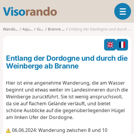
V
T
i
o
s
g
o
Wanderungen
Aquitanien
Gironde
Branne (Gironde)
Entlang der Dordogne und durch die Weinberge ab Branne
g
r
l
a
e
n
n
d
Entlang der Dordogne und durch die
a
o
v
Weinberge ab Branne
i
g
Hier ist eine angenehme Wanderung, die am Wasser
a
beginnt und etwas weiter im Landesinneren durch die
t
i
Weinberge zurückführt. Sie ist wenig anspruchsvoll,
o
da sie auf flachem Gelände verläuft, und bietet
n
schöne Ausblicke auf die gegenüberliegenden Hügel
am linken Ufer der Dordogne.
06.06.2024: Wanderung zwischen 8 und 10