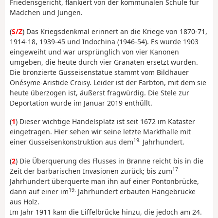
Friedensgericht, flankiert von der kommunalen Schule für
Mädchen und Jungen.
(
S/Z
) Das Kriegsdenkmal erinnert an die Kriege von 1870-71,
1914-18, 1939-45 und Indochina (1946-54). Es wurde 1903
eingeweiht und war ursprünglich von vier Kanonen
umgeben, die heute durch vier Granaten ersetzt wurden.
Die bronzierte Gusseisenstatue stammt vom Bildhauer
Onésyme-Aristide Croisy. Leider ist der Farbton, mit dem sie
heute überzogen ist, äußerst fragwürdig. Die Stele zur
Deportation wurde im Januar 2019 enthüllt.
(
1
) Dieser wichtige Handelsplatz ist seit 1672 im Kataster
eingetragen. Hier sehen wir seine letzte Markthalle mit
19.
einer Gusseisenkonstruktion aus dem
Jahrhundert.
(
2
) Die Überquerung des Flusses in Branne reicht bis in die
17.
Zeit der barbarischen Invasionen zurück; bis zum
Jahrhundert überquerte man ihn auf einer Pontonbrücke,
19.
dann auf einer im
Jahrhundert erbauten Hängebrücke
aus Holz.
Im Jahr 1911 kam die Eiffelbrücke hinzu, die jedoch am 24.