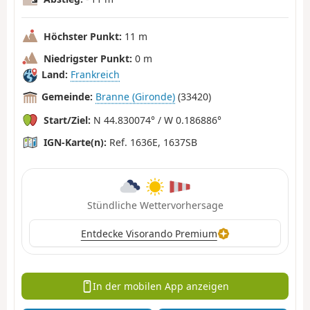
Höchster Punkt:
11 m
Niedrigster Punkt:
0 m
Land:
Frankreich
Gemeinde:
Branne (Gironde)
(33420)
Start/Ziel:
N 44.830074° / W 0.186886°
IGN-Karte(n):
Ref. 1636E, 1637SB
Stündliche Wettervorhersage
Entdecke Visorando Premium
In der mobilen App anzeigen