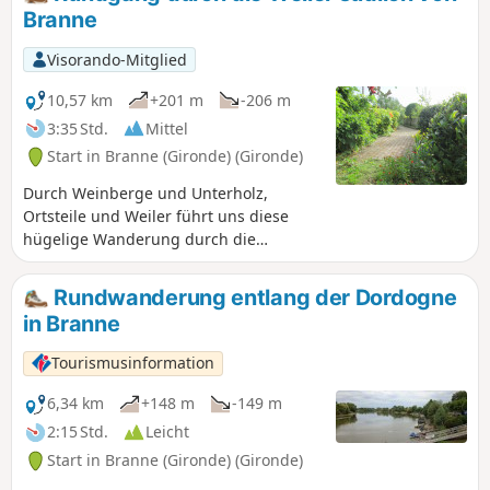
Wanderung, die östlich der Brücke von Branne angeboten
Branne
wird (Visorando Nr. 3895881).
Visorando-Mitglied
10,57 km
+201 m
-206 m
3:35 Std.
Mittel
Start in Branne (Gironde) (Gironde)
Durch Weinberge und Unterholz,
Ortsteile und Weiler führt uns diese
hügelige Wanderung durch die
friedliche und grüne Landschaft südlich
von Branne.
Rundwanderung entlang der Dordogne
in Branne
Tourismusinformation
6,34 km
+148 m
-149 m
2:15 Std.
Leicht
Start in Branne (Gironde) (Gironde)