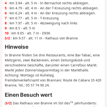
4
: km 3.94 - alt. 5 m - In Bernachot rechts abbiegen.
5
: km 4.79 - alt. 4 m - An der T-Kreuzung rechts abbiegen.
6
: km 6.24 - alt. 4 m - An der Kreuzung rechts abbiegen.
7
: km 6.77 - alt. 5 m - T-Kreuzung
8
: km 7.97 - alt. 5 m - Abzweigung nach links
9
: km 8.5 - alt. 5 m
10
: km 9.05 - alt. 7 m - D936
S/Z
: km 9.57 - alt. 11 m - Rathaus von Branne
Hinweise
In Branne finden Sie drei Restaurants, eine Bar-Tabac, eine
Metzgerei, zwei Bäckereien, einen Zeitungskiosk und
verschiedene Geschäfte, darunter einen Carrefour-Markt.
Markt jeden Donnerstagvormittag in der Markthalle.
Achtung: Montags ist Ruhetag.
Fremdenverkehrsamt von Brannais: Route de Cabara 33 420
Branne, Tel.: 05 57 74 90 24.
Einen Besuch wert
19.
(
S/Z
) Das Rathaus von Branne im Stil des
Jahrhunderts: