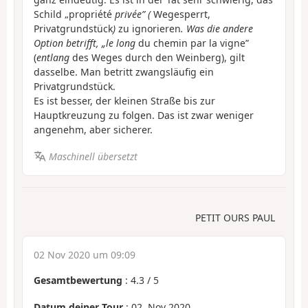
Schild „
propriété
privée” (
Wegesperrt,
Privatgrundstück
)
zu ignorieren
. Was die andere
Option betrifft, „le long
du chemin par la vigne”
(
entlang
des Weges durch den Weinberg), gilt
dasselbe. Man betritt zwangsläufig ein
Privatgrundstück.
Es ist besser, der kleinen Straße bis zur
Hauptkreuzung zu folgen. Das ist zwar weniger
angenehm, aber sicherer.
Maschinell übersetzt
PETIT OURS PAUL
02 Nov 2020 um 09:09
Gesamtbewertung
:
4.3
/
5
Datum deiner Tour
: 02. Nov 2020