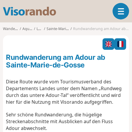
V
T
i
o
s
g
o
Wanderungen
Aquitanien
Landes
Sainte-Marie-de-Gosse
Rundwanderung am Adour ab Sainte-Marie-de-Gosse
g
r
l
a
e
n
n
d
Rundwanderung am Adour ab
a
o
v
Sainte-Marie-de-Gosse
i
g
Diese Route wurde vom Tourismusverband des
a
Departements Landes unter dem Namen „Rundweg
t
i
durch das untere Adour-Tal“ veröffentlicht und wird
o
hier für die Nutzung mit Visorando aufgegriffen.
n
Sehr schöne Rundwanderung, die hügelige
Streckenabschnitte mit Ausblicken auf den Fluss
Adour abwechselt.