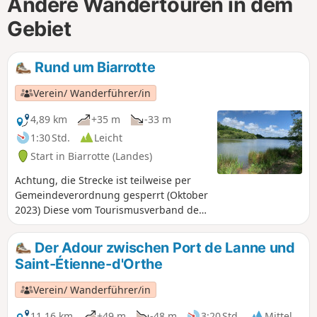
Andere Wandertouren in dem
Gebiet
Rund um Biarrotte
Verein/ Wanderführer/in
4,89 km
+35 m
-33 m
1:30 Std.
Leicht
Start in Biarrotte (Landes)
Achtung, die Strecke ist teilweise per
Gemeindeverordnung gesperrt (Oktober
2023) Diese vom Tourismusverband des
Departements Landes unter dem
Namen „Entre bois et lac à Biarrotte“
Der Adour zwischen Port de Lanne und
veröffentlichte Route ermöglicht es, den
Saint-Étienne-d'Orthe
Lac de Bédorède und das Haus La
Mayou zu entdecken.
Verein/ Wanderführer/in
11,16 km
+49 m
-48 m
3:20 Std.
Mittel