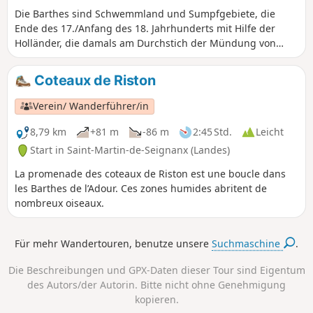
Die Barthes sind Schwemmland und Sumpfgebiete, die
Ende des 17./Anfang des 18. Jahrhunderts mit Hilfe der
Holländer, die damals am Durchstich der Mündung von
Bayonne arbeiteten, trockengelegt wurden.
Coteaux de Riston
Verein/ Wanderführer/in
8,79 km
+81 m
-86 m
2:45 Std.
Leicht
Start in Saint-Martin-de-Seignanx (Landes)
La promenade des coteaux de Riston est une boucle dans
les Barthes de l’Adour. Ces zones humides abritent de
nombreux oiseaux.
Für mehr Wandertouren, benutze unsere
Suchmaschine
.
Die Beschreibungen und GPX-Daten dieser Tour sind Eigentum
des Autors/der Autorin. Bitte nicht ohne Genehmigung
kopieren.