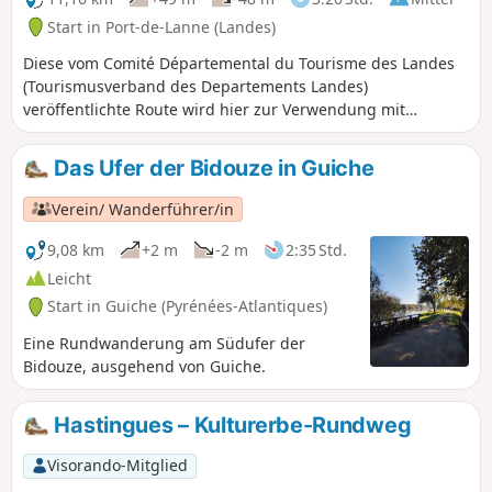
Start in Port-de-Lanne (Landes)
Diese vom Comité Départemental du Tourisme des Landes
(Tourismusverband des Departements Landes)
veröffentlichte Route wird hier zur Verwendung mit
Visorando wiedergegeben.
Das Ufer der Bidouze in Guiche
Verein/ Wanderführer/in
9,08 km
+2 m
-2 m
2:35 Std.
Leicht
Start in Guiche (Pyrénées-Atlantiques)
Eine Rundwanderung am Südufer der
Bidouze, ausgehend von Guiche.
Hastingues – Kulturerbe-Rundweg
Visorando-Mitglied