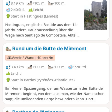
8,19 km
+105 m
-100 m
2:40 Std.
Leicht
Start in Hastingues (Landes)
Hastingues, englische Bastide aus dem 14.
Jahrhundert. Dauerausstellung über die
Wege nach Santiago de Compostela. Abtei
von Arthous aus dem 12. Jahrhundert,
Museum zur Entdeckung des Kulturerbes
Rund um die Butte de Miremont
des Pays d'Orthe. Daten: Département
Landes – Pays d'Orthe et de Pouillon –
Verein/ Wanderführer/in
Hastingues Kulturerbe-Route 5.4.
3,49 km
+122 m
-127 m
1:20 Std.
Leicht
Start in Bardos (Pyrénées-Atlantiques)
Ein kleiner Spaziergang, der am Wasserturm der Butte de
Miremont beginnt, von dem aus man, wie der Name schon
sagt, die umliegenden Berge bewundern kann. Dort
befinden sich vier Orientierungstafeln, die über eine
außenliegende Wendeltreppe erreichbar sind. Diese Route