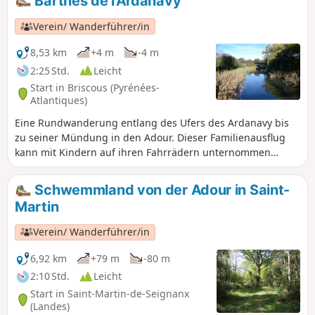
Barthes de l'Ardanavy
wird vom Tourismusbüro des Baskenlandes unter dem
Namen „Urgorri“ veröffentlicht. Sie wird hier zur
Verein/ Wanderführer/in
Verwendung mit Visorando wiedergegeben.
8,53 km
+4 m
-4 m
2:25 Std.
Leicht
Start in Briscous (Pyrénées-
Atlantiques)
Eine Rundwanderung entlang des Ufers des Ardanavy bis
zu seiner Mündung in den Adour. Dieser Familienausflug
kann mit Kindern auf ihren Fahrrädern unternommen
werden.
Schwemmland von der Adour in Saint-
Martin
Verein/ Wanderführer/in
6,92 km
+79 m
-80 m
2:10 Std.
Leicht
Start in Saint-Martin-de-Seignanx
(Landes)