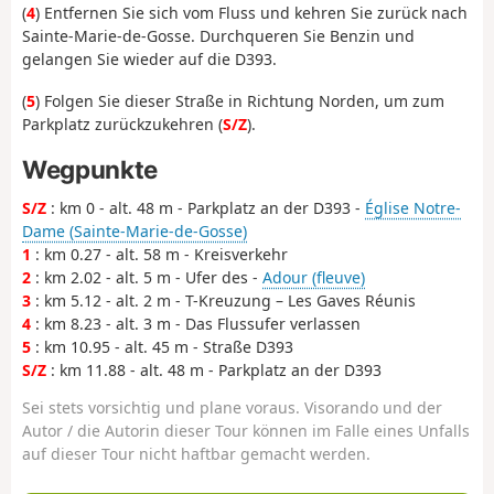
(
4
) Entfernen Sie sich vom Fluss und kehren Sie zurück nach
Sainte-Marie-de-Gosse. Durchqueren Sie Benzin und
gelangen Sie wieder auf die D393.
(
5
) Folgen Sie dieser Straße in Richtung Norden, um zum
Parkplatz zurückzukehren (
S/Z
).
Wegpunkte
S/Z
: km 0 - alt. 48 m - Parkplatz an der D393 -
Église Notre-
Dame (Sainte-Marie-de-Gosse)
1
: km 0.27 - alt. 58 m - Kreisverkehr
2
: km 2.02 - alt. 5 m - Ufer des -
Adour (fleuve)
3
: km 5.12 - alt. 2 m - T-Kreuzung – Les Gaves Réunis
4
: km 8.23 - alt. 3 m - Das Flussufer verlassen
5
: km 10.95 - alt. 45 m - Straße D393
S/Z
: km 11.88 - alt. 48 m - Parkplatz an der D393
Sei stets vorsichtig und plane voraus. Visorando und der
Autor / die Autorin dieser Tour können im Falle eines Unfalls
auf dieser Tour nicht haftbar gemacht werden.