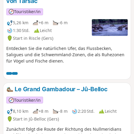
von Tarsac
Touristiker/in
5,26 km
+6 m
-6 m
1:30 Std.
Leicht
Start in Riscle (Gers)
Entdecken Sie die natürlichen Ufer, das Flussbecken,
Saligues und die Schwemmland-Zonen, die als Ruhezonen
für Vögel und Fische dienen.
Le Grand Gambadour – Jû-Belloc
Touristiker/in
8,10 km
+8 m
-8 m
2:20 Std.
Leicht
Start in Jû-Belloc (Gers)
Zunächst folgt die Route der Richtung des Nullmeridians