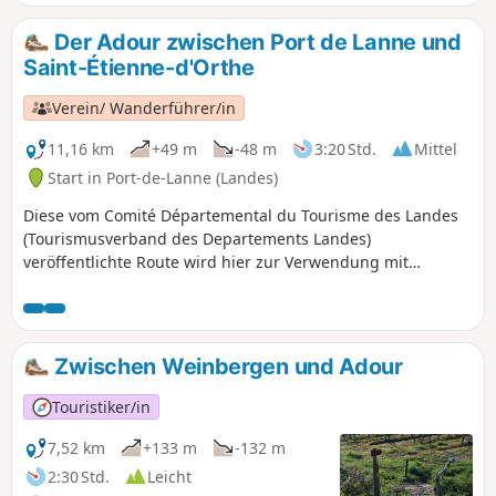
Der Adour zwischen Port de Lanne und
Saint-Étienne-d'Orthe
Verein/ Wanderführer/in
11,16 km
+49 m
-48 m
3:20 Std.
Mittel
Start in Port-de-Lanne (Landes)
Diese vom Comité Départemental du Tourisme des Landes
(Tourismusverband des Departements Landes)
veröffentlichte Route wird hier zur Verwendung mit
Visorando wiedergegeben.
Zwischen Weinbergen und Adour
Touristiker/in
7,52 km
+133 m
-132 m
2:30 Std.
Leicht