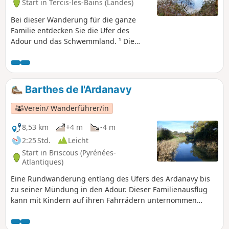
Start in Tercis-les-Bains (Landes)
Bei dieser Wanderung für die ganze
Familie entdecken Sie die Ufer des
Adour und das Schwemmland. ¹ Die
Schwemmland sind ausgedehnte
Überschwemmungswiesen, auf denen
Herden von Pferden in Halbfreiheit
weiden. Die Tierwelt ist hier sehr
Barthes de l'Ardanavy
artenreich: Störche, Reiher, Graureiher...
Diese Wanderung führt über den alten
Verein/ Wanderführer/in
Treidelpfad am Ufer des Adour und
kann auch mit dem Mountainbike
8,53 km
+4 m
-4 m
zurückgelegt werden. Er wurde kürzlich
2:25 Std.
Leicht
vom Startpunkt bis nach Saubusse
Start in Briscous (Pyrénées-
asphaltiert. Da es sich bei den
Atlantiques)
Schwemmländern, wie oben erwähnt,
Eine Rundwanderung entlang des Ufers des Ardanavy bis
um Überschwemmungsgebiete handelt,
zu seiner Mündung in den Adour. Dieser Familienausflug
sollte man nach starken Regenfällen
kann mit Kindern auf ihren Fahrrädern unternommen
besser nicht dort wandern.
werden.