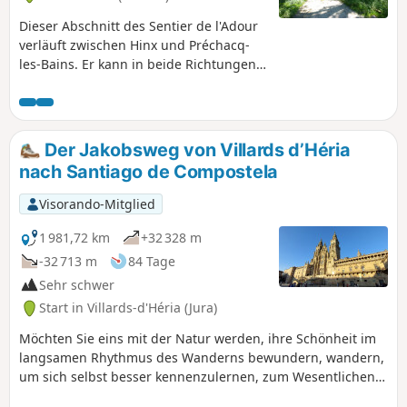
die Fontaine ferrugineuse und die Fontaine Verte.
Dieser Abschnitt des Sentier de l'Adour
verläuft zwischen Hinx und Préchacq-
les-Bains. Er kann in beide Richtungen
als Hin- und Rückweg oder als einfache
Strecke zurückgelegt werden. In diesem
Fall müssen zwei Fahrzeuge organisiert
werden.
Der Jakobsweg von Villards d’Héria
nach Santiago de Compostela
Visorando-Mitglied
1 981,72 km
+32 328 m
-32 713 m
84 Tage
Sehr schwer
Start in Villards-d'Héria (Jura)
Möchten Sie eins mit der Natur werden, ihre Schönheit im
langsamen Rhythmus des Wanderns bewundern, wandern,
um sich selbst besser kennenzulernen, zum Wesentlichen
zurückkehren, über sich hinauswachsen: Begeben Sie sich