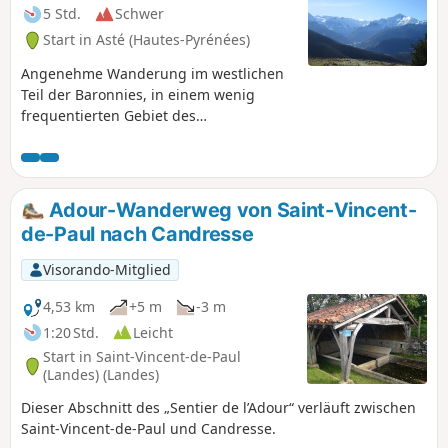
in symbolträchtigen Denkmälern wie der Kathedrale Sainte-
5 Std.
Schwer
Marie, den Stadtmauern und den Kasematten
Start in Asté (Hautes-Pyrénées)
widerspiegelt…
Angenehme Wanderung im westlichen
Teil der Baronnies, in einem wenig
frequentierten Gebiet des
Pyrenäenvorgebirges der Hautes-
Pyrénées. Diese einfache Route ist zu
jeder Jahreszeit begehbar, eignet sich
jedoch ideal für
Adour-Wanderweg von Saint-Vincent-
Schneeschuhwanderungen kurz nach
de-Paul nach Candresse
einem Schneefall in mittleren
Höhenlagen, insbesondere wenn im
Visorando-Mitglied
Hochgebirge Lawinengefahr besteht.
Wunderschöner Blick auf die Bergkette,
4,53 km
+5 m
-3 m
insbesondere auf den Montaigu, den Pic
1:20 Std.
Leicht
du Midi de Bigorre und die Täler des
Start in Saint-Vincent-de-Paul
oberen Adour.
(Landes) (Landes)
Dieser Abschnitt des „Sentier de l’Adour“ verläuft zwischen
Saint-Vincent-de-Paul und Candresse.