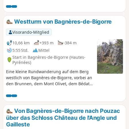
Westturm von Bagnères-de-Bigorre
Visorando-Mitglied
10,66 km
+393 m
-384 m
5:55 Std.
Mittel
Start in Bagnères-de-Bigorre (Hautes-
Pyrénées)
Eine kleine Rundwanderung auf dem Berg
westlich von Bagnères-de-Bigorre, vorbei an
den Brunnen, dem Mont Olivet, dem Bédat
mit seiner Orientierungstafel und seiner
Jungfrau.Rückweg über das Croix de Manse,
die Allée Dramatique und die Allée de
Maintenon.Sehr schöne Aussicht an der
Von Bagnères-de-Bigorre nach Pouzac
Orientierungstafel des Bédat und auf dem
über das Schloss Château de l'Angle und
Rückweg über die Allée de Maintenon.
Gailleste