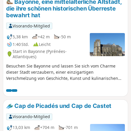
Bayonne, eine mittelalterliche Altstadt,
nebeneinander liegen. Manche werden dies als zu
die ihre schönen historischen Überreste
straßenlastig empfinden, aber man darf auf Straßen gehen,
bewahrt hat
solange diese nicht zu stark begehen sind.
Visorando-Mitglied
5,38 km
+42 m
-50 m
1:40 Std.
Leicht
Start in Bayonne (Pyrénées-
Atlantiques)
Besuchen Sie Bayonne und lassen Sie sich vom Charme
dieser Stadt verzaubern, einer einzigartigen
Verschmelzung von Geschichte, Kunst und kulinarischen
Genüssen. Tauchen Sie ein in die Welt einer Stadt der Kunst
und Geschichte, die stolz als Hauptstadt des französischen
Baskenlandes bezeichnet wird. Kunst und Kultur blühen in
den Straßen und prägen das Stadtbild. Als wahres
Cap de Picadés und Cap de Castet
Feinschmeckerziel ist die Stadt sowohl als französische
Hauptstadt der Schokolade als auch als Heimat des
Visorando-Mitglied
berühmten Bayonne-Schinkens bekannt. An jeder
Straßenecke offenbart sich eine reiche Geschichte, die sich
13,03 km
+704 m
-701 m