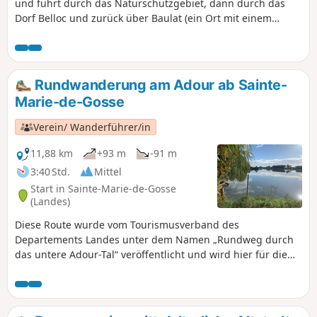
und führt durch das Naturschutzgebiet, dann durch das
Dorf Belloc und zurück über Baulat (ein Ort mit einem
reichen Erbe an Mühlen und Waschhäusern).
Rundwanderung am Adour ab Sainte-
Marie-de-Gosse
Verein/ Wanderführer/in
11,88 km
+93 m
-91 m
3:40 Std.
Mittel
Start in Sainte-Marie-de-Gosse
(Landes)
Diese Route wurde vom Tourismusverband des
Departements Landes unter dem Namen „Rundweg durch
das untere Adour-Tal“ veröffentlicht und wird hier für die
Nutzung mit Visorando aufgegriffen. Sehr schöne
Rundwanderung, die hügelige Streckenabschnitte mit
Ausblicken auf den Fluss Adour abwechselt. Hügelige
Landschaft, in der Wiesen, Maisfelder und Kiwi-Plantagen