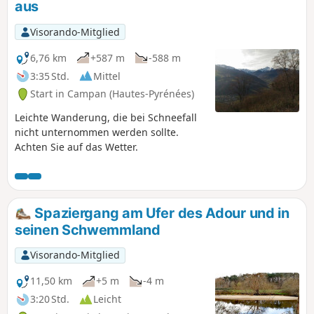
aus
Visorando-Mitglied
6,76 km
+587 m
-588 m
3:35 Std.
Mittel
Start in Campan (Hautes-Pyrénées)
Leichte Wanderung, die bei Schneefall
nicht unternommen werden sollte.
Achten Sie auf das Wetter.
Spaziergang am Ufer des Adour und in
seinen Schwemmland
Visorando-Mitglied
11,50 km
+5 m
-4 m
3:20 Std.
Leicht