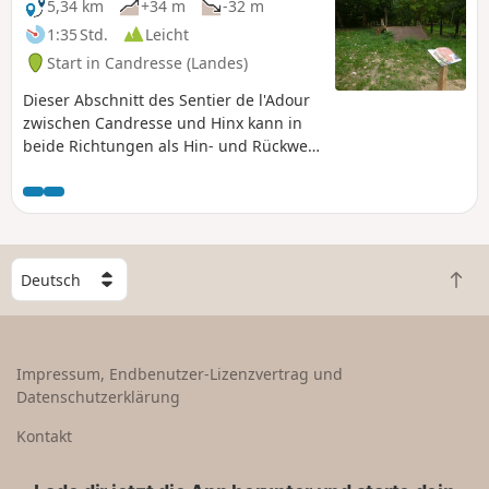
5,34 km
+34 m
-32 m
1:35 Std.
Leicht
Start in Candresse (Landes)
Dieser Abschnitt des Sentier de l'Adour
zwischen Candresse und Hinx kann in
beide Richtungen als Hin- und Rückweg
oder als einfache Strecke zurückgelegt
werden. In diesem Fall müssen Sie zwei
Fahrzeuge organisieren.
W
Z
ä
u
h
r
l
ü
e
Impressum, Endbenutzer-Lizenzvertrag und
c
e
Datenschutzerklärung
k
i
n
n
Kontakt
a
L
c
a