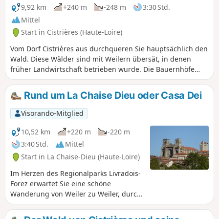
9,92 km
+240 m
-248 m
3:30 Std.
Mittel
Start in Cistrières (Haute-Loire)
Vom Dorf Cistrières aus durchqueren Sie hauptsächlich den
Wald. Diese Wälder sind mit Weilern übersät, in denen
früher Landwirtschaft betrieben wurde. Die Bauernhöfe
sind größtenteils renoviert und bewohnt. Die Wege sind
gepflegt und lassen sich problemlos begehen. Hier finden
Rund um La Chaise Dieu oder Casa Dei
Sie Ruhe und im Sommer Kühle im Schatten der Bäume.
Visorando-Mitglied
10,52 km
+220 m
-220 m
3:40 Std.
Mittel
Start in La Chaise-Dieu (Haute-Loire)
Im Herzen des Regionalparks Livradois-
Forez erwartet Sie eine schöne
Wanderung von Weiler zu Weiler, durch
Wälder und Felder, bei der Sie La
Chaise-Dieu und sein reiches