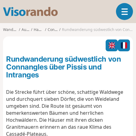
V
T
i
o
s
g
o
Wanderungen
Auvergne
Haute-Loire
Connangles
Rundwanderung südwestlich von Connangles über Pissis und Intranges
g
r
l
a
e
n
n
d
Rundwanderung südwestlich von
a
o
v
Connangles über Pissis und
i
Intranges
g
a
t
Die Strecke führt über schöne, schattige Waldwege
i
und durchquert sieben Dörfer, die von Weideland
o
umgeben sind. Die Route ist gesäumt von
n
bemerkenswerten Bäumen und herrlichen
Hochwäldern. Die Häuser mit ihren dicken
Granitmauern erinnern an das raue Klima des
Cassadé-Plateaus.