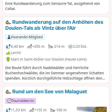
Eine Rundwanderung zum Senouire-Tal, ausgehend von
Collat.
Rundwanderung auf den Anhöhen des
Doulon-Tals ab Vintz über l'Air
Visorando-Mitglied
6,40 km
+205 m
-214 m
2:25 Std.
Leicht
Start in Saint-Didier-sur-Doulon (Haute-Loire)
Die Route führt durch Nadelwälder und herrliche
Buchenhochwälder, die im Sommer angenehmen Schatten
spenden. Kürzlich durchgeführte Holzschläge öffnen den
Blick auf das rechte Ufer des Doulon-Tals und bieten
herrliche Ausblicke.
Rund um den See von Malaguet
Touristiker/in
11,53 km
+155 m
-160 m