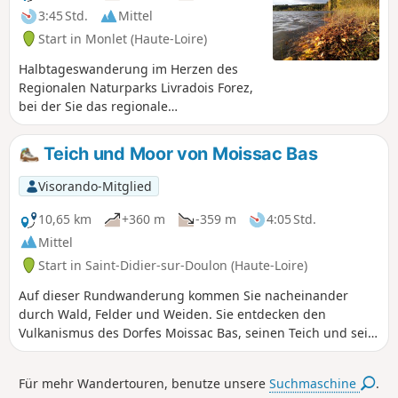
3:45 Std.
Mittel
Start in Monlet (Haute-Loire)
Halbtageswanderung im Herzen des
Regionalen Naturparks Livradois Forez,
bei der Sie das regionale
Naturschutzgebiet Lac de Malaguet und
seine Umgebung entdecken können, die
Teich und Moor von Moissac Bas
zwischen Wald und Wiese wechselt...
Visorando-Mitglied
10,65 km
+360 m
-359 m
4:05 Std.
Mittel
Start in Saint-Didier-sur-Doulon (Haute-Loire)
Auf dieser Rundwanderung kommen Sie nacheinander
durch Wald, Felder und Weiden. Sie entdecken den
Vulkanismus des Dorfes Moissac Bas, seinen Teich und sein
entstehendes Moor.
Für mehr Wandertouren, benutze unsere
Suchmaschine
.