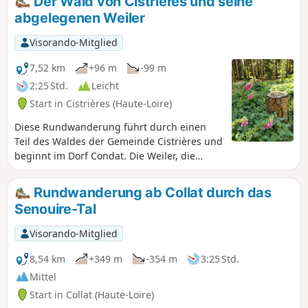
Der Wald von Cistrières und seine
Kulturerbe entdecken oder
abgelegenen Weiler
wiederentdecken können.
Visorando-Mitglied
7,52 km
+96 m
-99 m
2:25 Std.
Leicht
Start in Cistrières (Haute-Loire)
Diese Rundwanderung führt durch einen
Teil des Waldes der Gemeinde Cistrières und
beginnt im Dorf Condat. Die Weiler, die
heute kaum oder gar nicht mehr bewohnt
sind, waren früher sehr belebt, wie eine alte
Rundwanderung ab Collat durch das
Schule in Condat und die Häuser von Béates
Senouire-Tal
in Le Faud und Les Montilles bezeugen. Aber
zur Pilzsaison treffen Sie dort viele
Visorando-Mitglied
Pilzsammler.
8,54 km
+349 m
-354 m
3:25 Std.
Mittel
Start in Collat (Haute-Loire)