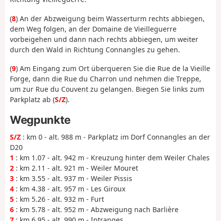
(
8
) An der Abzweigung beim Wasserturm rechts abbiegen,
dem Weg folgen, an der Domaine de Vieilleguerre
vorbeigehen und dann nach rechts abbiegen, um weiter
durch den Wald in Richtung Connangles zu gehen.
(
9
) Am Eingang zum Ort überqueren Sie die Rue de la Vieille
Forge, dann die Rue du Charron und nehmen die Treppe,
um zur Rue du Couvent zu gelangen. Biegen Sie links zum
Parkplatz ab (
S/Z
).
Wegpunkte
S/Z
: km 0 - alt. 988 m - Parkplatz im Dorf Connangles an der
D20
1
: km 1.07 - alt. 942 m - Kreuzung hinter dem Weiler Chales
2
: km 2.11 - alt. 921 m - Weiler Mouret
3
: km 3.55 - alt. 937 m - Weiler Pissis
4
: km 4.38 - alt. 957 m - Les Giroux
5
: km 5.26 - alt. 932 m - Furt
6
: km 5.78 - alt. 952 m - Abzweigung nach Barlière
7
: km 6.95 - alt. 990 m - Intranges