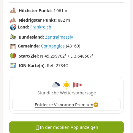
Höchster Punkt:
1 061 m
Niedrigster Punkt:
882 m
Land:
Frankreich
Bundesland:
Zentralmassiv
Gemeinde:
Connangles
(43160)
Start/Ziel:
N 45.299702° / E 3.648507°
IGN-Karte(n):
Ref. 2734O
Stündliche Wettervorhersage
Entdecke Visorando Premium
In der mobilen App anzeigen