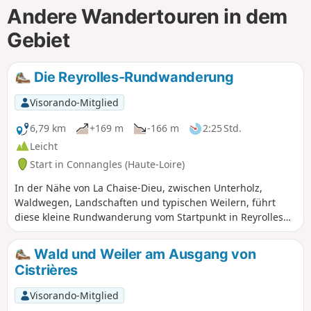
Andere Wandertouren in dem
Gebiet
Die Reyrolles-Rundwanderung
Visorando-Mitglied
6,79 km
+169 m
-166 m
2:25 Std.
Leicht
Start in Connangles (Haute-Loire)
In der Nähe von La Chaise-Dieu, zwischen Unterholz,
Waldwegen, Landschaften und typischen Weilern, führt
diese kleine Rundwanderung vom Startpunkt in Reyrolles
durch den Forêt du Fourniau, vorbei an Montestudier, Le
Mas und Monthiol.
Wald und Weiler am Ausgang von
Cistrières
Visorando-Mitglied