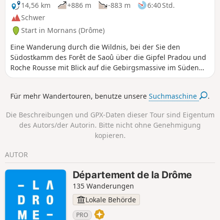
14,56 km
+886 m
-883 m
6:40 Std.
Schwer
Start in Mornans (Drôme)
Eine Wanderung durch die Wildnis, bei der Sie den
Südostkamm des Forêt de Saoû über die Gipfel Pradou und
Roche Rousse mit Blick auf die Gebirgsmassive im Süden
der Drôme bis zum Mont Ventoux entdecken können.
Achtung, die Route führt durch ein Ruhegebiet für
Für mehr Wandertouren, benutze unsere
Suchmaschine
.
Wildtiere. Zwischen dem 15. Mai und dem 15. Juli ist es
verboten, sie vom Pas de Floréal (6) bis zum Fuß des Pré de
Die Beschreibungen und GPX-Daten dieser Tour sind Eigentum
l'Âne (8) zu benutzen.Es wurden spezielle Beschilderungen
des Autors/der Autorin. Bitte nicht ohne Genehmigung
und eine Umleitung des GR®9 eingerichtet, um die Nutzer
kopieren.
zu begleiten, siehehier.
AUTOR
Département de la Drôme
135 Wanderungen
Lokale Behörde
PRO