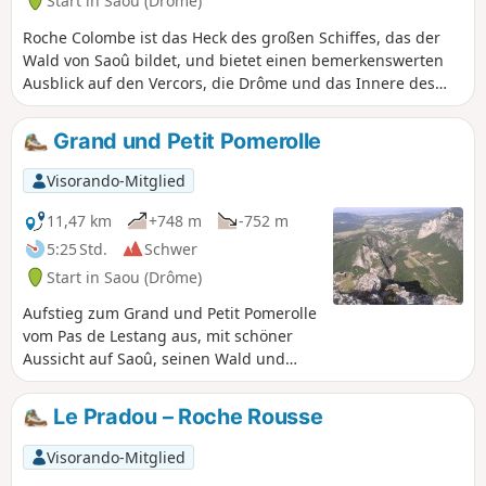
Start in Saou (Drôme)
Roche Colombe ist das Heck des großen Schiffes, das der
Wald von Saoû bildet, und bietet einen bemerkenswerten
Ausblick auf den Vercors, die Drôme und das Innere des
Waldes. ⚠️ Zwischen dem 1. Juli und dem 15. September
giltder Präfekturbeschluss DDT-SEF-2026-0176 vom 4. Juni
Grand und Petit Pomerolle
2026 über die vorübergehende Zugangsbeschränkung zum
Wald von Saoû und zum Plateau d’Ambel bei täglich
Visorando-Mitglied
bewerteter Brandgefahr . Jeden Abend (gegen 17:30 Uhr)
wird eine Karte für den nächsten Tag veröffentlicht.
11,47 km
+748 m
-752 m
5:25 Std.
Schwer
Start in Saou (Drôme)
Aufstieg zum Grand und Petit Pomerolle
vom Pas de Lestang aus, mit schöner
Aussicht auf Saoû, seinen Wald und
seine mythischen drei Gipfel.
Le Pradou – Roche Rousse
Visorando-Mitglied