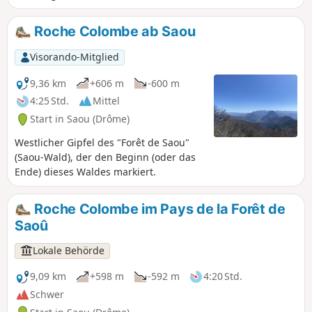
mediterranen Hängen des Pas de l'Estang und des Palloir
ab.
Roche Colombe ab Saou
Visorando-Mitglied
9,36 km
+606 m
-600 m
4:25 Std.
Mittel
Start in Saou (Drôme)
Westlicher Gipfel des "Forêt de Saou"
(Saou-Wald), der den Beginn (oder das
Ende) dieses Waldes markiert.
Roche Colombe im Pays de la Forêt de
Saoû
Lokale Behörde
9,09 km
+598 m
-592 m
4:20 Std.
Schwer