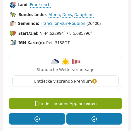
Land:
Frankreich
Bundesländer:
Alpen
,
Diois
,
Dauphiné
Gemeinde:
Francillon-sur-Roubion
(26400)
Start/Ziel:
N 44.622994° / E 5.085796°
IGN-Karte(n):
Ref. 3138OT
Stündliche Wettervorhersage
Entdecke Visorando Premium
In der mobilen App anzeigen