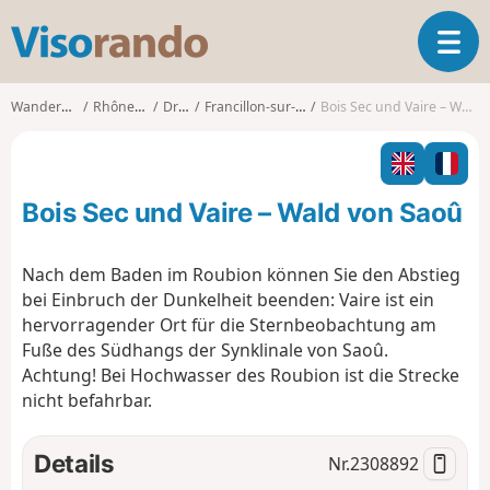
V
T
i
o
s
g
o
Wanderungen
Rhône-Alpes
Drôme
Francillon-sur-Roubion
Bois Sec und Vaire – Wald von Saoû
g
r
l
a
e
n
n
d
Bois Sec und Vaire – Wald von Saoû
a
o
v
i
Nach dem Baden im Roubion können Sie den Abstieg
g
bei Einbruch der Dunkelheit beenden: Vaire ist ein
a
hervorragender Ort für die Sternbeobachtung am
t
Fuße des Südhangs der Synklinale von Saoû.
i
o
Achtung! Bei Hochwasser des Roubion ist die Strecke
n
nicht befahrbar.
Details
Nr.
2308892