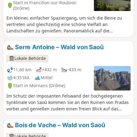
Start in Francillon-sur-Roubion
(Drôme)
Ein kleiner, einfacher Spaziergang, um sich die Beine zu
vertreten und gleichzeitig eine schöne Vielfalt an
Landschaften zu genießen: Panoramablick auf die
majestätische Synklinale des Forêt de Saou, trockener
Kiefernwald, kühle Ufer des Roubion, die zum Baden
Serre Antoine – Wald von Saoû
einladen, und sogar Lavendelfelder zum Abschluss, bevor
Sie das hübsche Dorf Francillon durchqueren.
Lokale Behörde
11,80 km
+432 m
-433 m
4:35 Std.
Mittel
Start in Mornans (Drôme)
Im Schutz der imposanten Felswand der hochgelegenen
Synklinale von Saoû kommen Sie an den Ruinen von Pradas
vorbei und genießen zudem einen freien Blick auf das
Roubion-Tal. ⚠️ Zwischen dem 1. Juli und dem 15.
September gilt der Präfekturbeschluss DDT-SEF-2026-0176
Bois de Vache – Wald von Saoû
vom 4. Juni 2026 über die vorübergehende
Zugangsbeschränkung zum Wald von Saoû und zum
Lokale Behörde