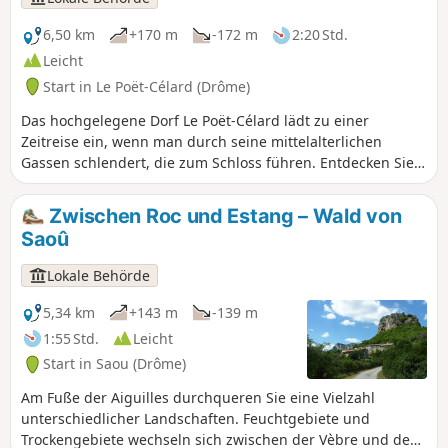
Plateau d’Ambel bei täglich bewerteter Brandgefahr. Jeden
Abend (gegen 17:30 Uhr) wird eine Karte für den nächsten
6,50 km
+170 m
-172 m
2:20 Std.
Tag veröffentlicht.
Leicht
Start in Le Poët-Célard (Drôme)
Das hochgelegene Dorf Le Poët-Célard lädt zu einer
Zeitreise ein, wenn man durch seine mittelalterlichen
Gassen schlendert, die zum Schloss führen. Entdecken Sie
anschließend die Region mit dem Château de Saint-André.
Zwischen Roc und Estang – Wald von
Saoû
Lokale Behörde
5,34 km
+143 m
-139 m
1:55 Std.
Leicht
Start in Saou (Drôme)
Am Fuße der Aiguilles durchqueren Sie eine Vielzahl
unterschiedlicher Landschaften. Feuchtgebiete und
Trockengebiete wechseln sich zwischen der Vèbre und den