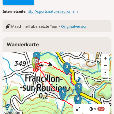
Internetseite:
http://sportsnature.ladrome.fr
Maschinell übersetzte Tour -
Originalversion
Wanderkarte
1
2
3
5
4
3D
NEU
K
Attributions