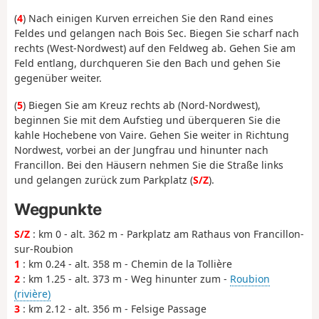
(
4
) Nach einigen Kurven erreichen Sie den Rand eines
Feldes und gelangen nach Bois Sec. Biegen Sie scharf nach
rechts (West-Nordwest) auf den Feldweg ab. Gehen Sie am
Feld entlang, durchqueren Sie den Bach und gehen Sie
gegenüber weiter.
(
5
) Biegen Sie am Kreuz rechts ab (Nord-Nordwest),
beginnen Sie mit dem Aufstieg und überqueren Sie die
kahle Hochebene von Vaire. Gehen Sie weiter in Richtung
Nordwest, vorbei an der Jungfrau und hinunter nach
Francillon. Bei den Häusern nehmen Sie die Straße links
und gelangen zurück zum Parkplatz (
S/Z
).
Wegpunkte
S/Z
: km 0 - alt. 362 m - Parkplatz am Rathaus von Francillon-
sur-Roubion
1
: km 0.24 - alt. 358 m - Chemin de la Tollière
2
: km 1.25 - alt. 373 m - Weg hinunter zum -
Roubion
(rivière)
3
: km 2.12 - alt. 356 m - Felsige Passage