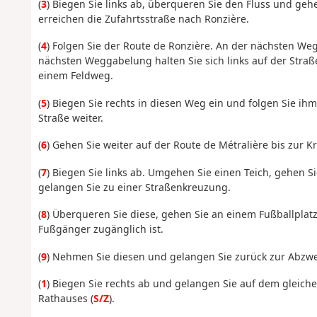
(
3
) Biegen Sie links ab, überqueren Sie den Fluss und gehe
erreichen die Zufahrtsstraße nach Ronzière.
(
4
) Folgen Sie der Route de Ronzière. An der nächsten Weg
nächsten Weggabelung halten Sie sich links auf der Straß
einem Feldweg.
(
5
) Biegen Sie rechts in diesen Weg ein und folgen Sie ih
Straße weiter.
(
6
) Gehen Sie weiter auf der Route de Métralière bis zur K
(
7
) Biegen Sie links ab. Umgehen Sie einen Teich, gehen S
gelangen Sie zu einer Straßenkreuzung.
(
8
) Überqueren Sie diese, gehen Sie an einem Fußballplat
Fußgänger zugänglich ist.
(
9
) Nehmen Sie diesen und gelangen Sie zurück zur Abzwe
(
1
) Biegen Sie rechts ab und gelangen Sie auf dem gleic
Rathauses (
S/Z
).