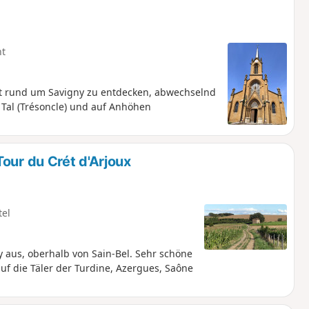
ht
t rund um Savigny zu entdecken, abwechselnd
Tal (Trésoncle) und auf Anhöhen
our du Crét d'Arjoux
tel
 aus, oberhalb von Sain-Bel. Sehr schöne
f die Täler der Turdine, Azergues, Saône