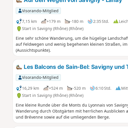
Auf den Wegen von Savigny - Lanay
Visorando-Mitglied
7,15 km
+179 m
-180 m
2:35 Std.
Leic
Start in Savigny (Rhône) (Rhône)
Eine sehr schöne Wanderung, um die hügelige Landschaf
auf Feldwegen und wenig begehenen kleinen Straßen, im 
(Aussichtspunkte).
Les Balcons de Sain-Bel: Savigny und T
Visorando-Mitglied
16,29 km
+524 m
-520 m
6:10 Std.
Mit
Start in Savigny (Rhône) (Rhône)
Eine kleine Runde über die Monts du Lyonnais von Savigny
Wanderung durch Obstgärten mit herrlichen Ausblicken au
und Brévenne sowie auf die umliegenden Berge.