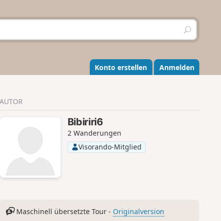
S
u
c
h
e
Konto erstellen
Anmelden
n
AUTOR
Bibiriri6
2 Wanderungen
Visorando-Mitglied
Maschinell übersetzte Tour -
Originalversion