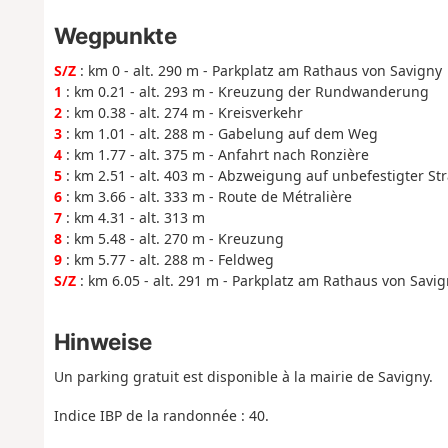
Wegpunkte
S/Z
: km 0 - alt. 290 m - Parkplatz am Rathaus von Savigny
1
: km 0.21 - alt. 293 m - Kreuzung der Rundwanderung
2
: km 0.38 - alt. 274 m - Kreisverkehr
3
: km 1.01 - alt. 288 m - Gabelung auf dem Weg
4
: km 1.77 - alt. 375 m - Anfahrt nach Ronzière
5
: km 2.51 - alt. 403 m - Abzweigung auf unbefestigter St
6
: km 3.66 - alt. 333 m - Route de Métralière
7
: km 4.31 - alt. 313 m
8
: km 5.48 - alt. 270 m - Kreuzung
9
: km 5.77 - alt. 288 m - Feldweg
S/Z
: km 6.05 - alt. 291 m - Parkplatz am Rathaus von Savi
Hinweise
Un parking gratuit est disponible à la mairie de Savigny.
Indice IBP de la randonnée : 40.