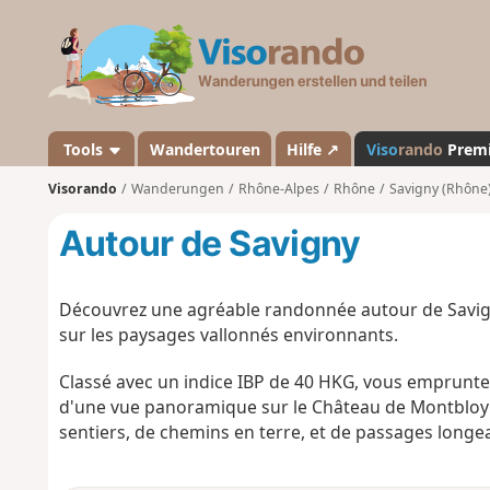
V
i
s
o
r
a
Tools
Wandertouren
Hilfe ↗
Viso
rando
Prem
n
Visorando
Wanderungen
Rhône-Alpes
Rhône
Savigny (Rhône
d
o
Autour de Savigny
Découvrez une agréable randonnée autour de Savigny 
sur les paysages vallonnés environnants.
Classé avec un indice IBP de 40 HKG, vous emprunte
d'une vue panoramique sur le Château de Montbloy e
sentiers, de chemins en terre, et de passages longea