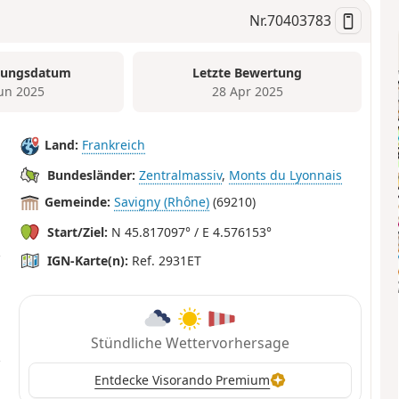
Nr.
70403783
tungsdatum
Letzte Bewertung
Jun 2025
28 Apr 2025
Land:
Frankreich
Bundesländer:
Zentralmassiv
,
Monts du Lyonnais
Gemeinde:
Savigny (Rhône)
(69210)
Start/Ziel:
N 45.817097° / E 4.576153°
IGN-Karte(n):
Ref. 2931ET
Stündliche Wettervorhersage
Entdecke Visorando Premium