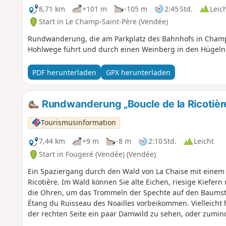
8,71 km
+101 m
-105 m
2:45 Std.
Leic
Start in Le Champ-Saint-Père (Vendée)
Rundwanderung, die am Parkplatz des Bahnhofs in Champ
Hohlwege führt und durch einen Weinberg in den Hügeln v
PDF herunterladen
GPX herunterladen
Rundwanderung „Boucle de la Ricotière
Tourismusinformation
7,44 km
+9 m
-8 m
2:10 Std.
Leicht
Start in Fougeré (Vendée) (Vendée)
Ein Spaziergang durch den Wald von La Chaise mit einem 
Ricotière. Im Wald können Sie alte Eichen, riesige Kiefer
die Ohren, um das Trommeln der Spechte auf den Baums
Étang du Ruisseau des Noailles vorbeikommen. Vielleicht
der rechten Seite ein paar Damwild zu sehen, oder zumind