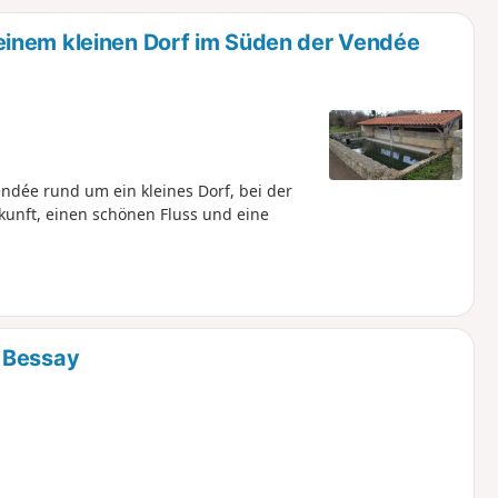
u
n
inem kleinen Dorf im Süden der Vendée
m
ée rund um ein kleines Dorf, bei der
kunft, einen schönen Fluss und eine
 Bessay