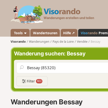
V
i
s
o
r
a
Tools
Wandertouren
Hilfe ↗
Viso
rando
Prem
n
Visorando
Wanderungen
Pays de la Loire
Vendée
Bessay
d
o
Wanderung suchen: Bessay
Filter
NEU
Wanderungen Bessay