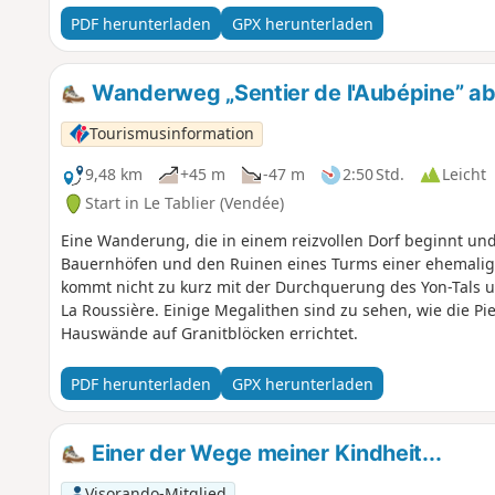
PDF herunterladen
GPX herunterladen
Wanderweg „Sentier de l'Aubépine” ab 
Tourismusinformation
9,48 km
+45 m
-47 m
2:50 Std.
Leicht
Start in Le Tablier (Vendée)
Eine Wanderung, die in einem reizvollen Dorf beginnt und
Bauernhöfen und den Ruinen eines Turms einer ehemaligen
kommt nicht zu kurz mit der Durchquerung des Yon-Tals un
La Roussière. Einige Megalithen sind zu sehen, wie die Pie
Hauswände auf Granitblöcken errichtet.
PDF herunterladen
GPX herunterladen
Einer der Wege meiner Kindheit...
Visorando-Mitglied