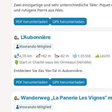
Zwei einzigartige und sehr unterschiedliche Täler: Piquet
und ruhigere Pierre aux Fées.
PDF herunterladen
GPX herunterladen
L'Aubonnière
Visorando-Mitglied
4,70 km
+82 m
-82 m
1:35 Std.
Leicht
Start in Chaillé-sous-les-Ormeaux (Vendée)
Entdecken Sie das Yon-Tal in Aubonnière.
PDF herunterladen
GPX herunterladen
Wanderweg „La Panerie Les Vignes“ mi
Visorando-Mitglied