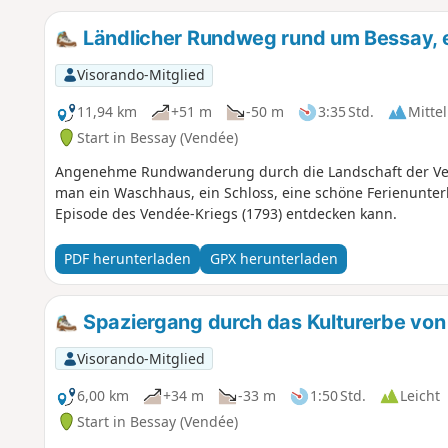
Ländlicher Rundweg rund um Bessay, e
Visorando-Mitglied
11,94 km
+51 m
-50 m
3:35 Std.
Mittel
Start in Bessay (Vendée)
Angenehme Rundwanderung durch die Landschaft der Vend
man ein Waschhaus, ein Schloss, eine schöne Ferienunter
Episode des Vendée-Kriegs (1793) entdecken kann.
PDF herunterladen
GPX herunterladen
Spaziergang durch das Kulturerbe von
Visorando-Mitglied
6,00 km
+34 m
-33 m
1:50 Std.
Leicht
Start in Bessay (Vendée)