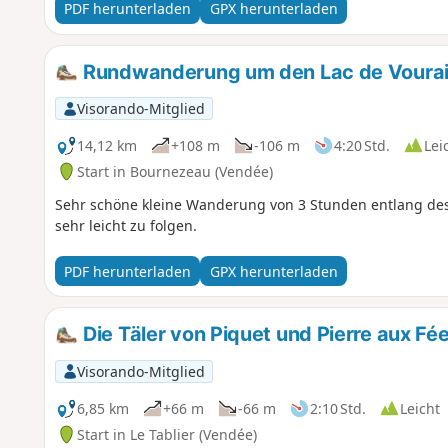
PDF herunterladen
GPX herunterladen
Rundwanderung um den Lac de Voura
Visorando-Mitglied
14,12 km
+108 m
-106 m
4:20 Std.
Lei
Start in Bournezeau (Vendée)
Sehr schöne kleine Wanderung von 3 Stunden entlang des 
sehr leicht zu folgen.
PDF herunterladen
GPX herunterladen
Die Täler von Piquet und Pierre aux Fé
Visorando-Mitglied
6,85 km
+66 m
-66 m
2:10 Std.
Leicht
Start in Le Tablier (Vendée)