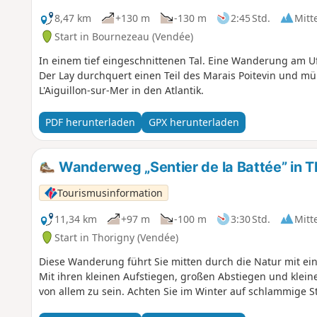
8,47 km
+130 m
-130 m
2:45 Std.
Mitt
Start in Bournezeau (Vendée)
In einem tief eingeschnittenen Tal. Eine Wanderung am U
Der Lay durchquert einen Teil des Marais Poitevin und m
L'Aiguillon-sur-Mer in den Atlantik.
PDF herunterladen
GPX herunterladen
Wanderweg „Sentier de la Battée” in T
Tourismusinformation
11,34 km
+97 m
-100 m
3:30 Std.
Mitt
Start in Thorigny (Vendée)
Diese Wanderung führt Sie mitten durch die Natur mit e
Mit ihren kleinen Aufstiegen, großen Abstiegen und kleine
von allem zu sein. Achten Sie im Winter auf schlammige St