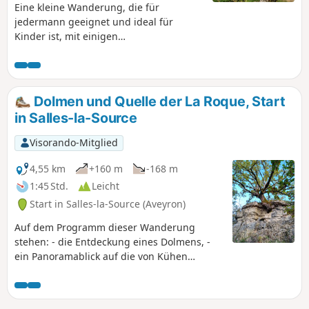
eines sich drehenden Rades bilden.
Eine kleine Wanderung, die für
jedermann geeignet und ideal für
Kinder ist, mit einigen
Höhenunterschieden ohne besondere
Schwierigkeiten.
Dolmen und Quelle der La Roque, Start
in Salles-la-Source
Visorando-Mitglied
4,55 km
+160 m
-168 m
1:45 Std.
Leicht
Start in Salles-la-Source (Aveyron)
Auf dem Programm dieser Wanderung
stehen: - die Entdeckung eines Dolmens, -
ein Panoramablick auf die von Kühen
beweideten Causses, - ein kurzer Abstecher
zur Quelle der La Roque (optional), - ein
Abstieg zum Wasserfall von La Roque, -