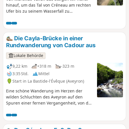
hinauf, um das Tal von Créneau am rechten
Ufer bis zu seinem Wasserfall zu
bewundern, der mitten im Dorf Salles-la-
Source entspringt. Wir wechseln dann auf
die andere Seite, um zunächst auf einem
Balkonweg und dann über eine kleine
Die Cayla-Brücke in einer
Straße und schattige Pfade zurückzukehren,
Rundwanderung von Cadour aus
die zu einem idyllischen Spaziergang
einladen, der mit der Überquerung des Tals
Lokale Behörde
über die berühmte Pont Rouge von
Marcillac-Vallon endet.
9,22 km
+318 m
-323 m
3:35 Std.
Mittel
Start in La Bastide-l'Évêque (Aveyron)
Eine schöne Wanderung im Herzen der
wilden Schluchten des Aveyron auf den
Spuren einer fernen Vergangenheit, von der
die Pont du Cayla ein großartiges Zeugnis
ist. Panoramablick auf das Tal des Aveyron
und Wanderung am Flussufer entlang.