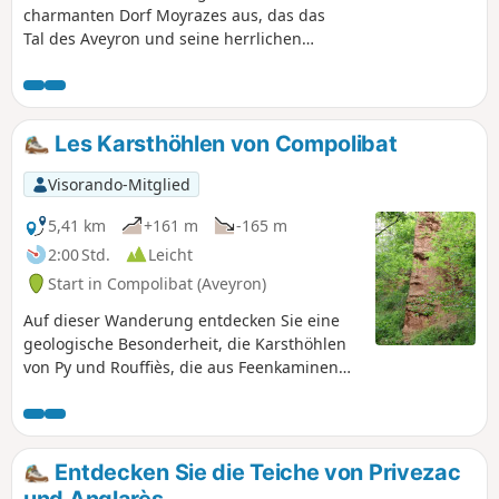
charmanten Dorf Moyrazes aus, das das
Tal des Aveyron und seine herrlichen
Panoramen überragt.
Les Karsthöhlen von Compolibat
Visorando-Mitglied
5,41 km
+161 m
-165 m
2:00 Std.
Leicht
Start in Compolibat (Aveyron)
Auf dieser Wanderung entdecken Sie eine
geologische Besonderheit, die Karsthöhlen
von Py und Rouffiès, die aus Feenkaminen
bestehen. Das Dorf ist malerisch mit seiner
Kirche aus dem 13. Jahrhundert und seinem
Glockenturm, der von vier Fialen umgeben
ist. Der zweite Teil der Wanderung bietet
Entdecken Sie die Teiche von Privezac
Ihnen einen Blick auf das Dorf und die