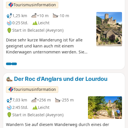
Tourismusinformation
1,25 km
+10 m
-10 m
0:25 Std.
Leicht
Start in Belcastel (Aveyron)
Diese sehr kurze Wanderung ist für alle
geeignet und kann auch mit einem
Kinderwagen unternommen werden. Sie
wandern entlang Belcastel bis zur
Fußgängerbrücke und gelangen über einen
schattigen Weg zurück ins Dorf. Information
Dezember 2025: Die Fußgängerbrücke wird
Der Roc d'Anglars und der Lourdou
derzeit renoviert, daher ist die Wanderung
nicht möglich.
Tourismusinformation
7,03 km
+256 m
-255 m
2:45 Std.
Leicht
Start in Belcastel (Aveyron)
Wandern Sie auf diesem Wanderweg durch eines der