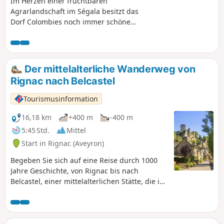
Im Herzen einer fruchtbaren
Agrarlandschaft im Ségala besitzt das
Dorf Colombies noch immer schöne
mittelalterliche Häuser, von denen
einige aus dem 15. Jahrhundert
stammen. Dieses Dorf hat eine gewisse
Harmonie bewahrt, die sich auch in
Der mittelalterliche Wanderweg von
seinen öffentlichen Gebäuden wie dem
Rignac nach Belcastel
Rathaus und dessen Vorhalle
widerspiegelt. Die 1880 erbaute Kirche
Tourismusinformation
im romanischen Stil erhebt sich
inmitten eines kleinen Platzes in der
16,18 km
+400 m
-400 m
Nähe eines angelegten Brunnens. Diese
5:45 Std.
Mittel
Wanderung, die gelb markiert ist, führt
Start in Rignac (Aveyron)
Sie zu einem der „Schönsten Dörfer
Frankreichs“, Belcastel.
Begeben Sie sich auf eine Reise durch 1000
Jahre Geschichte, von Rignac bis nach
Belcastel, einer mittelalterlichen Stätte, die im
20. Jahrhundert restauriert wurde und heute
eine der wichtigsten Sehenswürdigkeiten des
Aveyron ist.