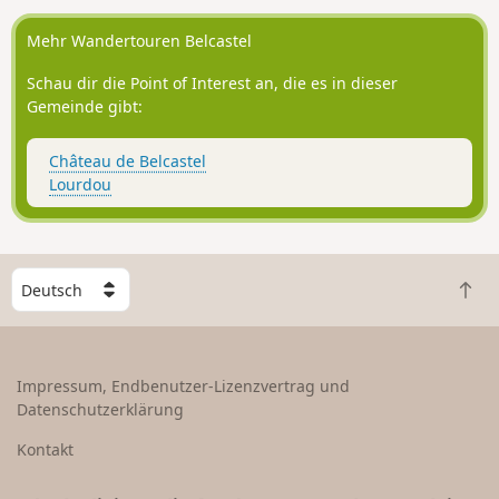
Aussichtspunkte auf das Tal der Roque und
des Créneau.
Mehr Wandertouren Belcastel
Schau dir die Point of Interest an, die es in dieser
Gemeinde gibt:
Château de Belcastel
Lourdou
W
Z
ä
u
h
r
l
ü
e
Impressum, Endbenutzer-Lizenzvertrag und
c
e
Datenschutzerklärung
k
i
n
n
Kontakt
a
L
c
a