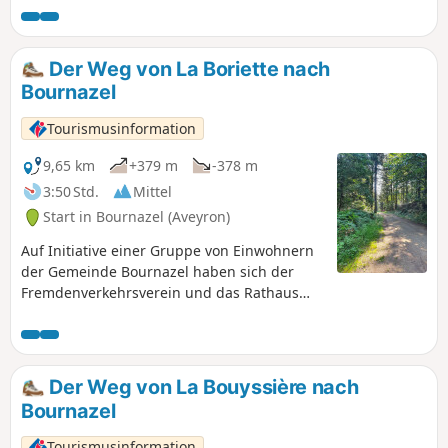
Der Weg von La Boriette nach
Bournazel
Tourismusinformation
9,65 km
+379 m
-378 m
3:50 Std.
Mittel
Start in Bournazel (Aveyron)
Auf Initiative einer Gruppe von Einwohnern
der Gemeinde Bournazel haben sich der
Fremdenverkehrsverein und das Rathaus
von Bournazel zusammengeschlossen, um
umfangreiche Arbeiten zur Wiedereröffnung
und Instandhaltung von Feldwegen
durchzuführen, damit diese für
Der Weg von La Bouyssière nach
Wanderungen zugänglich sind. Bitte
Bournazel
respektieren Sie ihre Arbeit.
Tourismusinformation