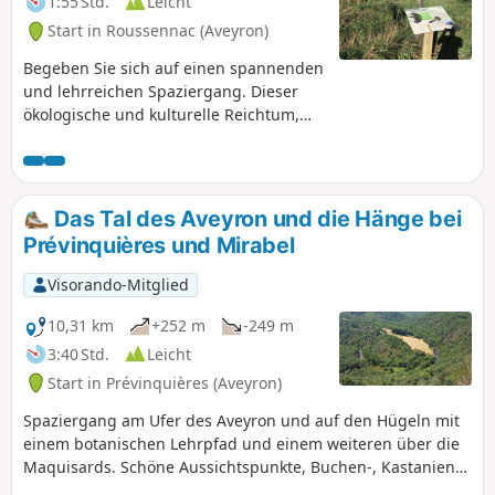
1:55 Std.
Leicht
Start in Roussennac (Aveyron)
Begeben Sie sich auf einen spannenden
und lehrreichen Spaziergang. Dieser
ökologische und kulturelle Reichtum,
das Ergebnis von Geschichte und Natur,
hat diesen Teichen zu Beginn des
Jahrhunderts die Einstufung als Natura-
2000-Gebiet durch die EU eingebracht.
Das Tal des Aveyron und die Hänge bei
Zwanzig Jahre später sind der SMBV2A
Prévinquières und Mirabel
und Rural Concept mit dem Schutz
dieser Lebensräume betraut.
Visorando-Mitglied
Gemeinsam mit den Eigentümern,
Verwaltern und Nutzern der Teiche
10,31 km
+252 m
-249 m
tragen sie so zur Erhaltung dieser
3:40 Std.
Leicht
empfindlichen Ökosysteme bei. Seien
Start in Prévinquières (Aveyron)
Sie aufmerksam und gehen Sie
respektvoll mit der Natur um – vielleicht
Spaziergang am Ufer des Aveyron und auf den Hügeln mit
erwarten Sie schöne Überraschungen.
einem botanischen Lehrpfad und einem weiteren über die
Maquisards. Schöne Aussichtspunkte, Buchen-, Kastanien-
und Eichenwälder, Heideflächen auf den Hügeln.