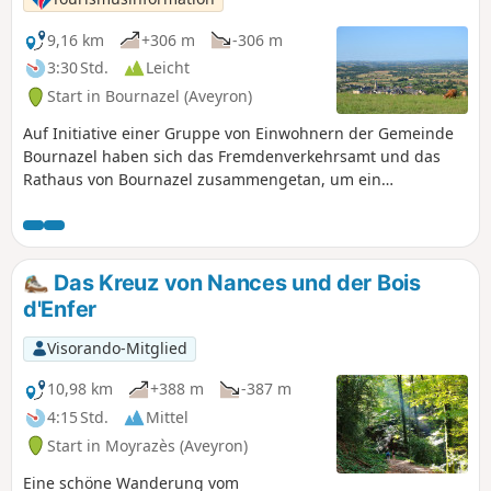
9,16 km
+306 m
-306 m
3:30 Std.
Leicht
Start in Bournazel (Aveyron)
Auf Initiative einer Gruppe von Einwohnern der Gemeinde
Bournazel haben sich das Fremdenverkehrsamt und das
Rathaus von Bournazel zusammengetan, um ein
umfangreiches Projekt zur Wiedereröffnung und
Instandhaltung von Feldwegen durchzuführen, damit diese
für Wanderungen zugänglich sind. Bitte respektieren Sie
ihre Arbeit.
Das Kreuz von Nances und der Bois
d'Enfer
Visorando-Mitglied
10,98 km
+388 m
-387 m
4:15 Std.
Mittel
Start in Moyrazès (Aveyron)
Eine schöne Wanderung vom