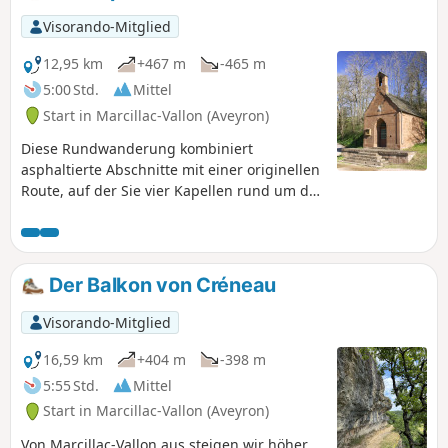
Visorando-Mitglied
12,95 km
+467 m
-465 m
5:00 Std.
Mittel
Start in Marcillac-Vallon (Aveyron)
Diese Rundwanderung kombiniert
asphaltierte Abschnitte mit einer originellen
Route, auf der Sie vier Kapellen rund um das
Dorf Marcillac-Vallon entdecken können.
Zwei markierte Abschnitte (GR® 62 undPR®)
erleichtern die Fortbewegung auf
demzweiten Teil der Strecke, ab Saint-Jean-
Der Balkon von Créneau
le-Froid, dem höchsten Punkt dieser Route,
die sich auf das kleine religiöse Erbe
Visorando-Mitglied
konzentriert. Achtung: Nach der
Beschädigung des Weges in der Schlucht
16,59 km
+404 m
-398 m
von Bruéjouls wurde gerade eine
5:55 Std.
Mittel
Rückwegvariante veröffentlicht.
Start in Marcillac-Vallon (Aveyron)
Von Marcillac-Vallon aus steigen wir höher