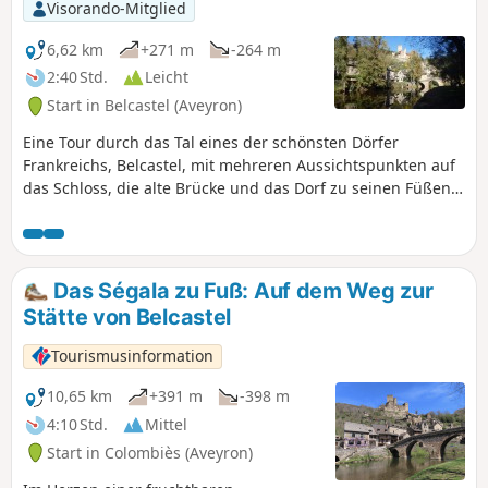
Visorando-Mitglied
6,62 km
+271 m
-264 m
2:40 Std.
Leicht
Start in Belcastel (Aveyron)
Eine Tour durch das Tal eines der schönsten Dörfer
Frankreichs, Belcastel, mit mehreren Aussichtspunkten auf
das Schloss, die alte Brücke und das Dorf zu seinen Füßen.
Sie kommen auch am Fort du Roc d'Anglars vorbei und
entdecken beim Abstieg über den Kreuzweg die Höhle von
Lourdou mit ihrer Jungfrau Maria.
Das Ségala zu Fuß: Auf dem Weg zur
Stätte von Belcastel
Tourismusinformation
10,65 km
+391 m
-398 m
4:10 Std.
Mittel
Start in Colombiès (Aveyron)