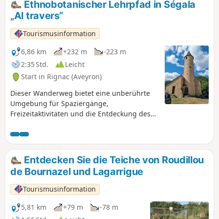
Ethnobotanischer Lehrpfad in Ségala
„Al travers“
Tourismusinformation
6,86 km
+232 m
-223 m
2:35 Std.
Leicht
Start in Rignac (Aveyron)
Dieser Wanderweg bietet eine unberührte
Umgebung für Spaziergänge,
Freizeitaktivitäten und die Entdeckung des
Naturerbes des Ségala. Er kann das ganze
Jahr über auf eigene Verantwortung und
ohne Führung begangen werden. Zahlreiche
Schilder säumen den Weg, um Ihnen den
Entdecken Sie die Teiche von Roudillou
Besuch zu erleichtern. Das Conservatoire du
de Bournazel und Lagarrigue
Châtaignier bietet zudem geführte Touren
auf diesem Weg an (praktische
Tourismusinformation
Informationen).
5,81 km
+79 m
-78 m