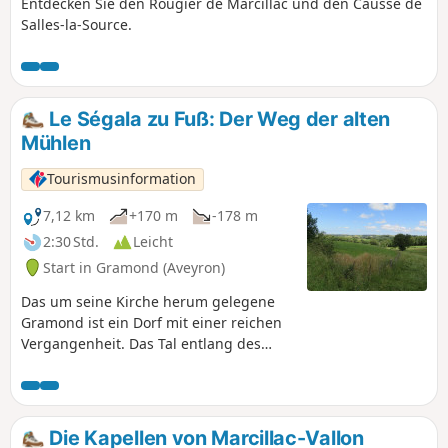
Entdecken Sie den Rougier de Marcillac und den Causse de
Salles-la-Source.
Le Ségala zu Fuß: Der Weg der alten
Mühlen
Tourismusinformation
7,12 km
+170 m
-178 m
2:30 Std.
Leicht
Start in Gramond (Aveyron)
Das um seine Kirche herum gelegene
Gramond ist ein Dorf mit einer reichen
Vergangenheit. Das Tal entlang des
Lézert ist wild und bietet einen
atemberaubenden Blick auf Boussac.
Die Kapellen von Marcillac-Vallon