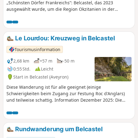
„Schönsten Dörfer Frankreichs“: Belcastel, das 2023
ausgewählt wurde, um die Region Okzitanien in der
Fernsehsendung „Le Village Préféré des Français“ zu
vertreten. Begeben Sie sich auf eine Reise durch mehr als
1000 Jahre Geschichte bis zum Roc d’Anglars. Die
Wanderung verläuft insgesamt eher schattig.
Le Lourdou: Kreuzweg in Belcastel
Tourismusinformation
2,68 km
+57 m
-50 m
0:55 Std.
Leicht
Start in Belcastel (Aveyron)
Diese Wanderung ist für alle geeignet (einige
Schwierigkeiten beim Zugang zur Festung Roc d'Anglars)
und teilweise schattig. Information Dezember 2025: Die
Fußgängerbrücke wird derzeit renoviert, daher ist die
Wanderung nicht zugänglich.
Rundwanderung um Belcastel