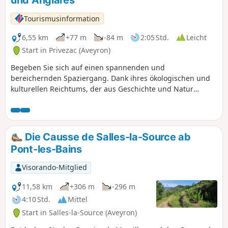
und Anglarès
Überquerung des Aveyron auf einer alten
Brücke, der Pont du Cambon.
Tourismusinformation
6,55 km
+77 m
-84 m
2:05 Std.
Leicht
Start in Privezac (Aveyron)
Begeben Sie sich auf einen spannenden und
bereichernden Spaziergang. Dank ihres ökologischen und
kulturellen Reichtums, der aus Geschichte und Natur
hervorgeht, wurden diese Teiche zu Beginn des
Jahrhunderts von Europa als Natura-2000-Gebiet
ausgewiesen. Zwanzig Jahre später sind der SMBV2A und
Rural Concept mit dem Schutz dieser Lebensräume betraut.
Die Causse de Salles-la-Source ab
Gemeinsam mit den Eigentümern, Verwaltern und Nutzern
Pont-les-Bains
der Teiche tragen sie so zur Erhaltung dieser empfindlichen
Ökosysteme bei. Seien Sie aufmerksam und respektvoll
Visorando-Mitglied
gegenüber der Umwelt – es könnten schöne
Überraschungen auf Sie warten.
11,58 km
+306 m
-296 m
4:10 Std.
Mittel
Start in Salles-la-Source (Aveyron)