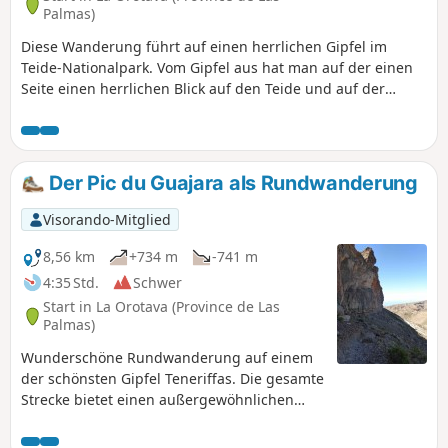
Palmas)
Diese Wanderung führt auf einen herrlichen Gipfel im
Teide-Nationalpark. Vom Gipfel aus hat man auf der einen
Seite einen herrlichen Blick auf den Teide und auf der
anderen Seite einen Blick auf die Südküste Teneriffas. Die
Route ist sehr gut markiert, an jeder Kreuzung von
Wanderwegen gibt es Wegweiser. Es ist fast unmöglich,
sich zu verlaufen. Achten Sie auf die Jagdzeiten im Park.
Der Pic du Guajara als Rundwanderung
Siehe Praktische Informationen. Aktualisiert am 21. Oktober
2022.
Visorando-Mitglied
8,56 km
+734 m
-741 m
4:35 Std.
Schwer
Start in La Orotava (Province de Las
Palmas)
Wunderschöne Rundwanderung auf einem
der schönsten Gipfel Teneriffas. Die gesamte
Strecke bietet einen außergewöhnlichen
Blick auf die Caldera und den Gipfel des
Teide. Die Schwierigkeit konzentriert sich auf