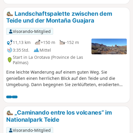
den Felsvorsprung unterhalb des Gipfels. Es
handelt sich um eine luftige, aber nie
Landschaftspalette zwischen dem
ausgesetzte Passage, die bei schlechter
Teide und der Montaña Guajara
Sicht nicht begangen werden sollte. An
einigen Stellen gibt es neue Markierungen;
Visorando-Mitglied
die untenstehende Beschreibung muss
daher im Gipfelbereich entsprechend diesen
11,13 km
+150 m
-152 m
Neuerungen möglicherweise angepasst
3:35 Std.
Mittel
werden.
Start in La Orotava (Province de Las
Palmas)
Eine leichte Wanderung auf einem guten Weg. Sie
genießen einen herrlichen Blick auf den Teide und die
Umgebung. Dann begegnen Sie zerklüfteten, erodierten
Felsen in vielfältigen Formen und Farben, während Sie sich
der Montaña Guajara (2717 m) nähern, dem höchsten Gipfel
der riesigen Caldera. Gegen Ende der Strecke sehen Sie
Viperinen, diese großen, auf Teneriffa heimischen Pflanzen,
„Caminando entre los volcanes” im
die (zur richtigen Jahreszeit) rot blühen. Als Bonus gibt es
Nationalpark Teide
einen sicheren Parkplatz.
Visorando-Mitglied