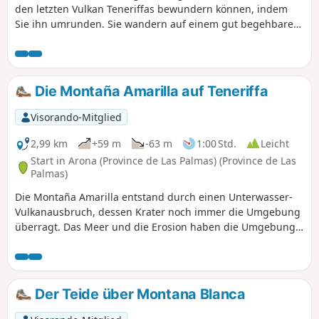
den letzten Vulkan Teneriffas bewundern können, indem
Sie ihn umrunden. Sie wandern auf einem gut begehbaren
Weg inmitten der Vulkanasche. Das Massiv ist mehr oder
weniger dicht mit Kiefern bewachsen.
Die Montaña Amarilla auf Teneriffa
Visorando-Mitglied
2,99 km
+59 m
-63 m
1:00 Std.
Leicht
Start in Arona (Province de Las Palmas) (Province de Las
Palmas)
Die Montaña Amarilla entstand durch einen Unterwasser-
Vulkanausbruch, dessen Krater noch immer die Umgebung
überragt. Das Meer und die Erosion haben die Umgebung
weiter geformt und eine recht kuriose und einzigartige
Landschaft geschaffen, die man sonst nirgendwo auf der
Insel findet. Die Landschaften reihen sich aneinander, mit
einer Reihe von Vulkankegeln, die zunächst vom Teide
Der Teide über Montana Blanca
dominiert werden, dann an der Küste, wo ein gelber Felsen
auftaucht, der dem Berg seinen Namen gegeben hat.