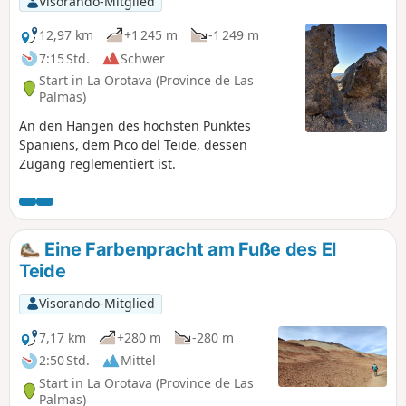
Visorando-Mitglied
12,97 km
+1 245 m
-1 249 m
7:15 Std.
Schwer
Start in La Orotava (Province de Las
Palmas)
An den Hängen des höchsten Punktes
Spaniens, dem Pico del Teide, dessen
Zugang reglementiert ist.
Eine Farbenpracht am Fuße des El
Teide
Visorando-Mitglied
7,17 km
+280 m
-280 m
2:50 Std.
Mittel
Start in La Orotava (Province de Las
Palmas)