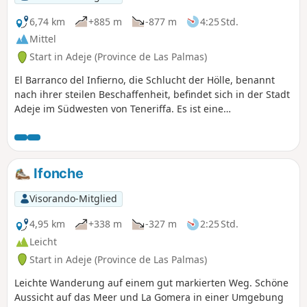
6,74 km
+885 m
-877 m
4:25 Std.
Mittel
Start in Adeje (Province de Las Palmas)
El Barranco del Infierno, die Schlucht der Hölle, benannt
nach ihrer steilen Beschaffenheit, befindet sich in der Stadt
Adeje im Südwesten von Teneriffa. Es ist eine
wunderschöne Wanderung aufgrund ihrer Vegetation und
ihrer Aussicht auf die Küste.Diese Wanderung ist eine
Rundwanderung und zudem kostenpflichtig. Aber die
Investition von 15 Euro pro Person lohnt sich auf jeden
Ifonche
Fall.Obwohl die Anzahl der Personen auf der Website
begrenzt ist, ist sie dennoch recht gut besucht. Der
Visorando-Mitglied
Wasserfall am Ende der Wanderung ist nichts Besonderes,
befindet sich aber an einem wunderschönen Ort.Wichtiger
4,95 km
+338 m
-327 m
2:25 Std.
Hinweis: Der Höhenunterschied beträgt 350 m und nicht
Leicht
900 m, wie auf dem Datenblatt angegeben.
Start in Adeje (Province de Las Palmas)
Leichte Wanderung auf einem gut markierten Weg. Schöne
Aussicht auf das Meer und La Gomera in einer Umgebung