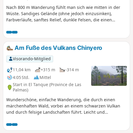
Nach 800 m Wanderung fühlt man sich wie mitten in der
Wüste. Sandiges Gelände (ohne jedoch einzusinken),
Farbverläufe, sanftes Relief, dunkle Felsen, die einen
Kontrast bilden. Ein wahres Vergnügen! Eine 6 km lange
Familienwanderung, wenn man bis zum Punkt (2) und
zurück geht. Ein relativ steiler Aufstieg mit 200 m
Höhenunterschied, wenn man die gesamte Runde
Am Fuße des Vulkans Chinyero
absolviert. Der Teide ganz in der Nähe.
Visorando-Mitglied
11,04 km
+315 m
-314 m
4:05 Std.
Mittel
Start in El Tanque (Province de Las
Palmas)
Wunderschöne, einfache Wanderung, die durch einen
märchenhaften Wald, vorbei an einem schwarzen Vulkan
und durch felsige Landschaften führt. Leicht und
wunderschön. Mit Kindern im Alter von 6 und 9 Jahren ohne
Probleme durchgeführt.