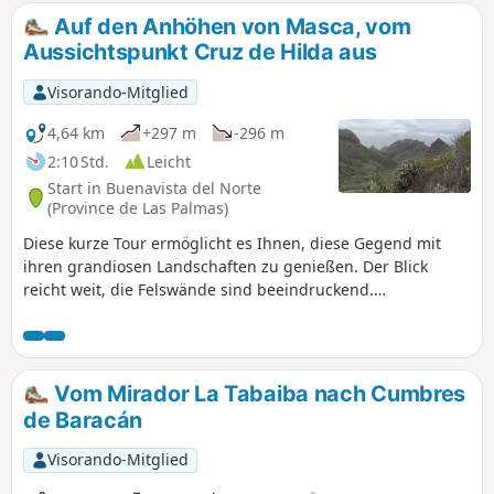
Auf den Anhöhen von Masca, vom
Aussichtspunkt Cruz de Hilda aus
Visorando-Mitglied
4,64 km
+297 m
-296 m
2:10 Std.
Leicht
Start in Buenavista del Norte
(Province de Las Palmas)
Diese kurze Tour ermöglicht es Ihnen, diese Gegend mit
ihren grandiosen Landschaften zu genießen. Der Blick
reicht weit, die Felswände sind beeindruckend.
Angenehmer Weg, der stetig zwischen Kaktusfeigen und
anderer Vegetation aufsteigt. Selbst im Winter ist es ein
Vergnügen, hier zu wandern, weit weg von den
Touristenströmen in Masca. Möglichkeit, die Wanderung
Vom Mirador La Tabaiba nach Cumbres
auf diesem guten Weg um 1,5 km bis zur Cumbre Bolico zu
de Baracán
verlängern. Ich persönlich wurde durch den Nebel, der am
Ende des Tages aufkam, in meinem Elan gebremst.
Visorando-Mitglied