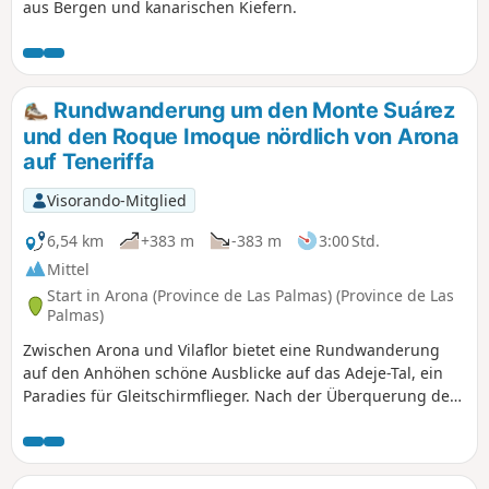
aus Bergen und kanarischen Kiefern.
Rundwanderung um den Monte Suárez
und den Roque Imoque nördlich von Arona
auf Teneriffa
Visorando-Mitglied
6,54 km
+383 m
-383 m
3:00 Std.
Mittel
Start in Arona (Province de Las Palmas) (Province de Las
Palmas)
Zwischen Arona und Vilaflor bietet eine Rundwanderung
auf den Anhöhen schöne Ausblicke auf das Adeje-Tal, ein
Paradies für Gleitschirmflieger. Nach der Überquerung des
Barranco del Rey, einer schönen tiefen Schlucht, steigt der
Weg sanft an, umgeht den Berg Suarez und steigt dann
steiler an den Hängen des Roque Imoque an. Unterwegs
gibt es Kakteen, verlassene Bauernhöfe und alte