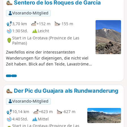
Sentero de los Roques de Garcia
Dreschplätze sowie kleine Höhlen zu sehen. Der Rückweg
führt sanft bergab mit Blick auf den Meereshorizont an der
Visorando-Mitglied
Südspitze der Insel.
3,70 km
+152 m
-155 m
1:30 Std.
Leicht
Start in La Orotava (Province de Las
Palmas)
Zweifellos eine der interessantesten
Wanderungen für diejenigen, die nicht viel
Zeit haben. Blick auf den Teide, Lavaströme,
Felsformationen wie im „Wilden Westen“. Auf
dieser für alle zugänglichen Wanderung
erhalten Sie einen Überblick über alle
Panoramen der Region.
Der Pic du Guajara als Rundwanderung
Visorando-Mitglied
10,14 km
+623 m
-627 m
4:40 Std.
Mittel
Start in La Orotava (Province de Las