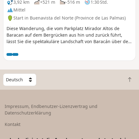
3,92 km
+521 m
-516 m
1:30 Std.
Mittel
Start in Buenavista del Norte (Province de Las Palmas)
Diese Wanderung, die vom Parkplatz Mirador Altos de
Baracan auf dem Bergrücken aus hin und zurück führt,
lässt Sie die spektakuläre Landschaft von Baracán über den
Bergrücken Macizo de Teno entdecken.
W
Z
ä
u
h
r
l
ü
e
Impressum, Endbenutzer-Lizenzvertrag und
c
e
Datenschutzerklärung
k
i
n
n
Kontakt
a
L
c
a