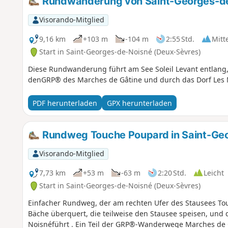
Rundwanderung von Saint-Georges-de-
Visorando-Mitglied
9,16 km
+103 m
-104 m
2:55 Std.
Mitt
Start in Saint-Georges-de-Noisné (Deux-Sèvres)
Diese Rundwanderung führt am See Soleil Levant entla
denGRP® des Marches de Gâtine und durch das Dorf Les
PDF herunterladen
GPX herunterladen
Rundweg Touche Poupard in Saint-Ge
Visorando-Mitglied
7,73 km
+53 m
-63 m
2:20 Std.
Leicht
Start in Saint-Georges-de-Noisné (Deux-Sèvres)
Einfacher Rundweg, der am rechten Ufer des Stausees Tou
Bäche überquert, die teilweise den Stausee speisen, und 
Noisnéführt . Ein Teil der GRP®-Wanderwege Marches de 