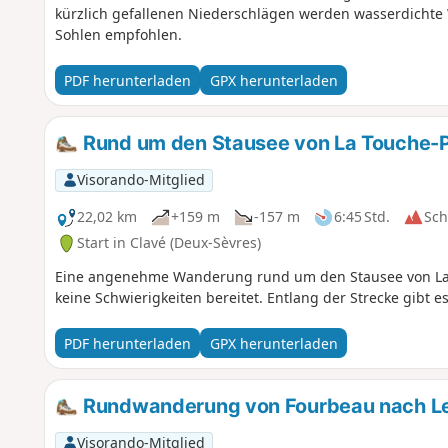
kürzlich gefallenen Niederschlägen werden wasserdichte
Sohlen empfohlen.
PDF herunterladen
GPX herunterladen
Rund um den Stausee von La Touche-
Visorando-Mitglied
22,02 km
+159 m
-157 m
6:45 Std.
Sc
Start in Clavé (Deux-Sèvres)
Eine angenehme Wanderung rund um den Stausee von La 
keine Schwierigkeiten bereitet. Entlang der Strecke gibt e
PDF herunterladen
GPX herunterladen
Rundwanderung von Fourbeau nach Les
Visorando-Mitglied