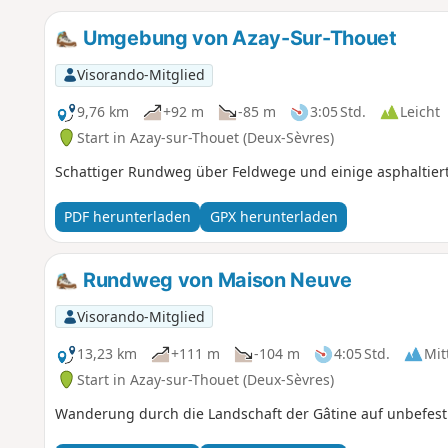
Umgebung von Azay-Sur-Thouet
Visorando-Mitglied
9,76 km
+92 m
-85 m
3:05 Std.
Leicht
Start in Azay-sur-Thouet (Deux-Sèvres)
Schattiger Rundweg über Feldwege und einige asphaltie
PDF herunterladen
GPX herunterladen
Rundweg von Maison Neuve
Visorando-Mitglied
13,23 km
+111 m
-104 m
4:05 Std.
Mit
Start in Azay-sur-Thouet (Deux-Sèvres)
Wanderung durch die Landschaft der Gâtine auf unbefes