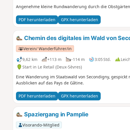
Angenehme kleine Rundwanderung durch die Obstgärten
PDF herunterladen
GPX herunterladen
Chemin des digitales im Wald von Sec
Verein/ Wanderführer/in
9,62 km
+113 m
-114 m
3:05 Std.
Leic
Start in Le Retail (Deux-Sèvres)
Eine Wanderung im Staatswald von Secondigny, gespickt m
Ausblicken auf das Pays de Gâtine.
PDF herunterladen
GPX herunterladen
Spaziergang in Pamplie
Visorando-Mitglied