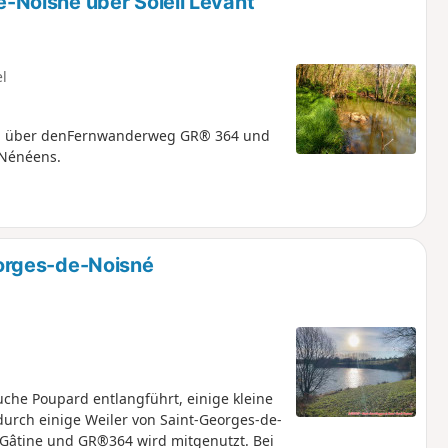
Noisné über Soleil Levant
el
ng, über denFernwanderweg GR® 364 und
 Nénéens.
orges-de-Noisné
che Poupard entlangführt, einige kleine
durch einige Weiler von Saint-Georges-de-
Gâtine und GR®364 wird mitgenutzt. Bei