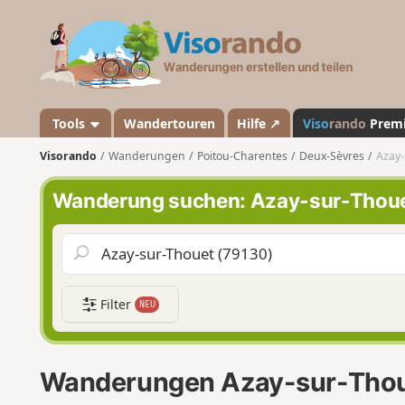
V
i
s
o
r
a
Tools
Wandertouren
Hilfe ↗
Viso
rando
Prem
n
Visorando
Wanderungen
Poitou-Charentes
Deux-Sèvres
Azay-
d
o
Wanderung suchen: Azay-sur-Thou
Filter
NEU
Wanderungen Azay-sur-Tho