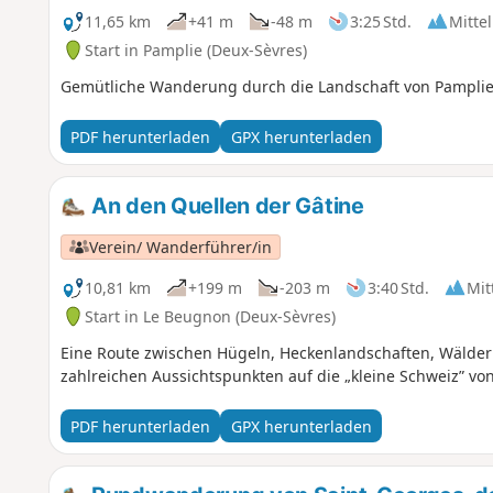
11,65 km
+41 m
-48 m
3:25 Std.
Mittel
Start in Pamplie (Deux-Sèvres)
Gemütliche Wanderung durch die Landschaft von Pamplie
PDF herunterladen
GPX herunterladen
An den Quellen der Gâtine
Verein/ Wanderführer/in
10,81 km
+199 m
-203 m
3:40 Std.
Mit
Start in Le Beugnon (Deux-Sèvres)
Eine Route zwischen Hügeln, Heckenlandschaften, Wälder
zahlreichen Aussichtspunkten auf die „kleine Schweiz” v
PDF herunterladen
GPX herunterladen