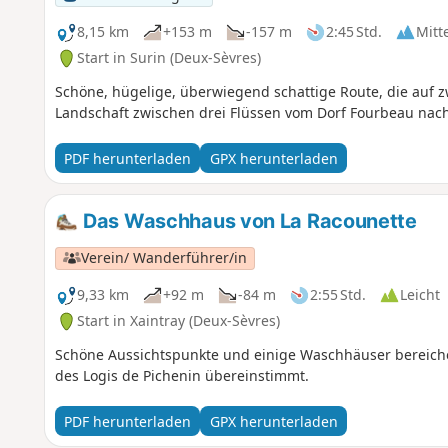
8,15 km
+153 m
-157 m
2:45 Std.
Mitt
Start in Surin (Deux-Sèvres)
Schöne, hügelige, überwiegend schattige Route, die auf 
Landschaft zwischen drei Flüssen vom Dorf Fourbeau nach 
PDF herunterladen
GPX herunterladen
Das Waschhaus von La Racounette
Verein/ Wanderführer/in
9,33 km
+92 m
-84 m
2:55 Std.
Leicht
Start in Xaintray (Deux-Sèvres)
Schöne Aussichtspunkte und einige Waschhäuser bereicher
des Logis de Pichenin übereinstimmt.
PDF herunterladen
GPX herunterladen