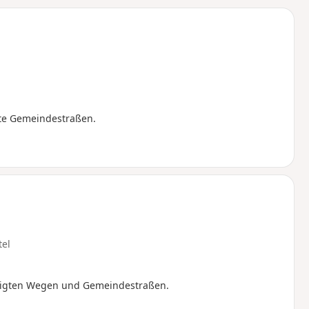
u
n
m
rte Gemeindestraßen.
tel
tigten Wegen und Gemeindestraßen.