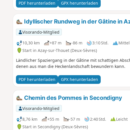
PDF herunterladen
GPX herunterladen
Idyllischer Rundweg in der Gâtine in 
Visorando-Mitglied
10,30 km
+87 m
-86 m
3:10 Std.
Mittel
Start in Azay-sur-Thouet (Deux-Sèvres)
Ländlicher Spaziergang in der Gâtine mit schattigen Abs
denen aus man die Heckenlandschaft bewundern kann.
PDF herunterladen
GPX herunterladen
Chemin des Pommes in Secondigny
Visorando-Mitglied
8,76 km
+55 m
-57 m
2:40 Std.
Leicht
Start in Secondigny (Deux-Sèvres)