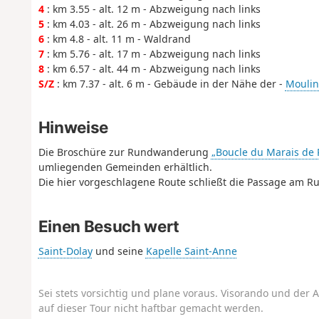
4
: km 3.55 - alt. 12 m - Abzweigung nach links
5
: km 4.03 - alt. 26 m - Abzweigung nach links
6
: km 4.8 - alt. 11 m - Waldrand
7
: km 5.76 - alt. 17 m - Abzweigung nach links
8
: km 6.57 - alt. 44 m - Abzweigung nach links
S/Z
: km 7.37 - alt. 6 m - Gebäude in der Nähe der -
Moulin
Hinweise
Die Broschüre zur Rundwanderung
„Boucle du Marais de 
umliegenden Gemeinden erhältlich.
Die hier vorgeschlagene Route schließt die Passage am R
Einen Besuch wert
Saint-Dolay
und seine
Kapelle Saint-Anne
Sei stets vorsichtig und plane voraus. Visorando und der A
auf dieser Tour nicht haftbar gemacht werden.