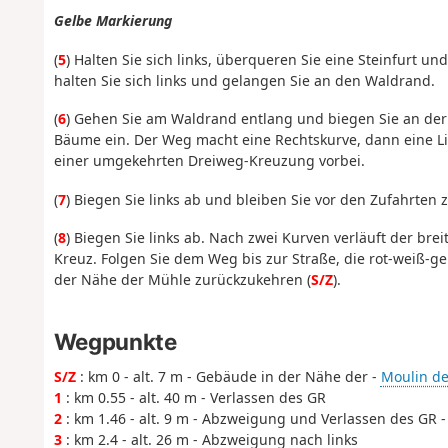
Gelbe Markierung
(
5
) Halten Sie sich links, überqueren Sie eine Steinfurt u
halten Sie sich links und gelangen Sie an den Waldrand.
(
6
) Gehen Sie am Waldrand entlang und biegen Sie an der
Bäume ein. Der Weg macht eine Rechtskurve, dann eine L
einer umgekehrten Dreiweg-Kreuzung vorbei.
(
7
) Biegen Sie links ab und bleiben Sie vor den Zufahrte
(
8
) Biegen Sie links ab. Nach zwei Kurven verläuft der br
Kreuz. Folgen Sie dem Weg bis zur Straße, die rot-weiß-ge
der Nähe der Mühle zurückzukehren (
S/Z
).
Wegpunkte
S/Z
: km 0 - alt. 7 m - Gebäude in der Nähe der -
Moulin d
1
: km 0.55 - alt. 40 m - Verlassen des GR
2
: km 1.46 - alt. 9 m - Abzweigung und Verlassen des GR 
3
: km 2.4 - alt. 26 m - Abzweigung nach links