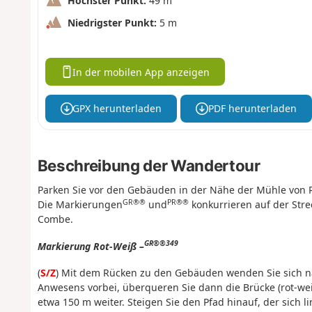
Höchster Punkt:
49 m
Niedrigster Punkt:
5 m
In der mobilen App anzeigen
GPX herunterladen
PDF herunterladen
Beschreibung der Wandertour
Parken Sie vor den Gebäuden in der Nähe der Mühle von 
GR®®
PR®®
Die Markierungen
und
konkurrieren auf der Stre
Combe.
GR®®349
Markierung Rot-Weiß –
(
S/Z
) Mit dem Rücken zu den Gebäuden wenden Sie sich n
Anwesens vorbei, überqueren Sie dann die Brücke (rot-we
etwa 150 m weiter. Steigen Sie den Pfad hinauf, der sich lin