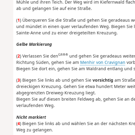
Mühle und ihren Teich. Der Weg wird im Kiefernwald flach
ab und gelangen Sie auf eine Straße.
(
1
) Überqueren Sie die Straße und gehen Sie geradeaus we
und mündet in einen quer verlaufenden Weg. Biegen Sie l
Sainte-Anne und zu einer dreigeteilten Kreuzung.
Gelbe Markierung
GR®®
(
2
) Verlassen Sie den
und gehen Sie geradeaus weiter,
Richtung Süden, gehen Sie am
Menhir von Cravignan
vorb
Biegen Sie dort ein, gehen Sie am Waldrand entlang und st
(
3
) Biegen Sie links ab und gehen Sie
vorsichtig
am Straßen
dreieckigen Kreuzung. Gehen Sie etwa hundert Meter weite
abgegrenzten Dreiweg-Kreuzung liegt.
Biegen Sie auf diesen breiten Feldweg ab, gehen Sie an d
verlaufenden Weg.
Nicht markiert
(
4
) Biegen Sie links ab und wählen Sie an der nächsten 
Weg zu gelangen.