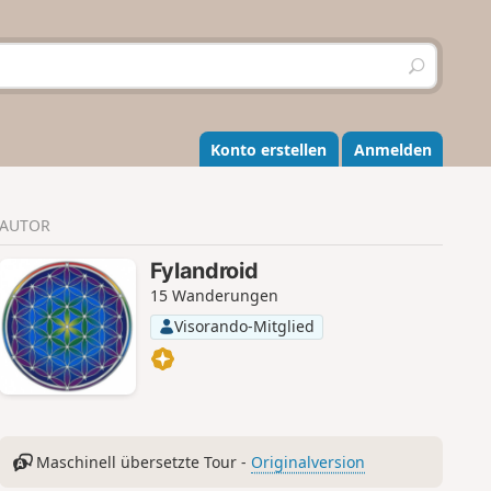
S
u
c
h
e
Konto erstellen
Anmelden
n
AUTOR
Fylandroid
15 Wanderungen
Visorando-Mitglied
Maschinell übersetzte Tour -
Originalversion