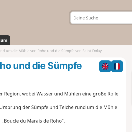
ium
nd um die Mühle von Roho und die Sümpfe von Saint-Dolay
ho und die Sümpfe
ner Region, wobei Wasser und Mühlen eine große Rolle
r Ursprung der Sümpfe und Teiche rund um die Mühle
Boucle du Marais de Roho“.