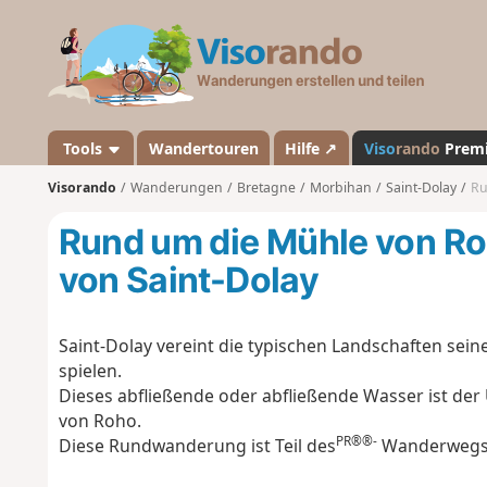
V
i
s
o
r
a
Tools
Wandertouren
Hilfe ↗
Viso
rando
Prem
n
Visorando
Wanderungen
Bretagne
Morbihan
Saint-Dolay
Ru
d
o
Rund um die Mühle von Ro
von Saint-Dolay
Saint-Dolay vereint die typischen Landschaften sei
spielen.
Dieses abfließende oder abfließende Wasser ist de
von Roho.
PR®®-
Diese Rundwanderung ist Teil des
Wanderwegs „