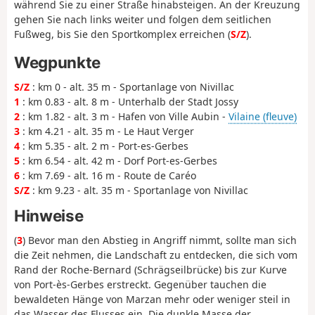
während Sie zu einer Straße hinabsteigen. An der Kreuzung
gehen Sie nach links weiter und folgen dem seitlichen
Fußweg, bis Sie den Sportkomplex erreichen (
S/Z
).
Wegpunkte
S/Z
: km 0 - alt. 35 m - Sportanlage von Nivillac
1
: km 0.83 - alt. 8 m - Unterhalb der Stadt Jossy
2
: km 1.82 - alt. 3 m - Hafen von Ville Aubin -
Vilaine (fleuve)
3
: km 4.21 - alt. 35 m - Le Haut Verger
4
: km 5.35 - alt. 2 m - Port-es-Gerbes
5
: km 6.54 - alt. 42 m - Dorf Port-es-Gerbes
6
: km 7.69 - alt. 16 m - Route de Caréo
S/Z
: km 9.23 - alt. 35 m - Sportanlage von Nivillac
Hinweise
(
3
) Bevor man den Abstieg in Angriff nimmt, sollte man sich
die Zeit nehmen, die Landschaft zu entdecken, die sich vom
Rand der Roche-Bernard (Schrägseilbrücke) bis zur Kurve
von Port-ès-Gerbes erstreckt. Gegenüber tauchen die
bewaldeten Hänge von Marzan mehr oder weniger steil in
das Wasser des Flusses ein. Die dunkle Masse der