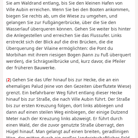
Sie am Waldrand entlang, bis Sie den kleinen Hafen von
Ville Aubin erreichen. Wenn Sie bei den Booten ankommen,
biegen Sie rechts ab, um die Wiese zu umgehen, und
gelangen Sie zur Fußgängerbrücke, über die Sie den
Wasserlauf überqueren können. Gehen Sie weiter bis hinter
die Anlegestellen und erreichen Sie das Flussufer. Links
erstreckt sich der Blick auf die drei Brücken, die die
Überquerung der Vilaine ermöglichten: die Pont du
Morbihan mit ihrem riesigen Bogen (kann zu Fuß überquert
werden), die Schrägseilbrücke und, kurz davor, die Pfeiler
der früheren Bauwerke.
(
2
) Gehen Sie das Ufer hinauf bis zur Hecke, die an ein
ehemaliges Palud (eine von den Gezeiten überflutete Wiese)
grenzt. Ein befahrbarer Weg führt entlang dieser Hecke
hinauf bis zur Straße, die nach Ville Aubin führt. Der Straße
bis zur ersten Kreuzung folgen, dort links abbiegen und
dann auf einen steilen Weg einbiegen, der einige Dutzend
Meter nach der Kreuzung links abzweigt. Er führt durch
einen Wald, der die zuvor genutzte Straße überragt, den
Hügel hinauf. Man gelangt auf einen breiten, geradlinigen
Weg, der mitten durch ein großes landwirtschaftliches Feld