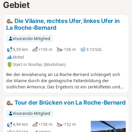
Gebiet
Die Vilaine, rechtes Ufer, linkes Ufer in
La Roche-Bernard
Visorando-Mitglied
9,59 km
+159 m
-158 m
3:10 Std.
Mittel
Start in Nivillac (Morbihan)
Bei der Annäherung an La Roche-Bernard schlängelt sich
die Vilaine durch die geologische Faltenbildung der
südlichen Armorica. Das Ergebnis ist ein zerklüftetes und
bewaldetes Relief, in dem es sich sehr angenehm wandern
lässt.
Tour der Brücken von La Roche-Bernard
Visorando-Mitglied
4,94 km
+158 m
-152 m
1:50 Std.
Mittel