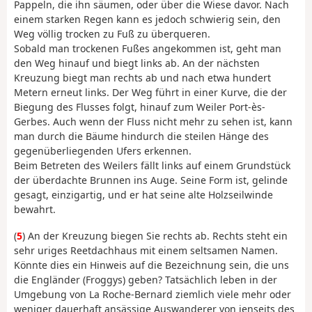
Pappeln, die ihn säumen, oder über die Wiese davor. Nach
einem starken Regen kann es jedoch schwierig sein, den
Weg völlig trocken zu Fuß zu überqueren.
Sobald man trockenen Fußes angekommen ist, geht man
den Weg hinauf und biegt links ab. An der nächsten
Kreuzung biegt man rechts ab und nach etwa hundert
Metern erneut links. Der Weg führt in einer Kurve, die der
Biegung des Flusses folgt, hinauf zum Weiler Port-ès-
Gerbes. Auch wenn der Fluss nicht mehr zu sehen ist, kann
man durch die Bäume hindurch die steilen Hänge des
gegenüberliegenden Ufers erkennen.
Beim Betreten des Weilers fällt links auf einem Grundstück
der überdachte Brunnen ins Auge. Seine Form ist, gelinde
gesagt, einzigartig, und er hat seine alte Holzseilwinde
bewahrt.
(
5
) An der Kreuzung biegen Sie rechts ab. Rechts steht ein
sehr uriges Reetdachhaus mit einem seltsamen Namen.
Könnte dies ein Hinweis auf die Bezeichnung sein, die uns
die Engländer (Froggys) geben? Tatsächlich leben in der
Umgebung von La Roche-Bernard ziemlich viele mehr oder
weniger dauerhaft ansässige Auswanderer von jenseits des