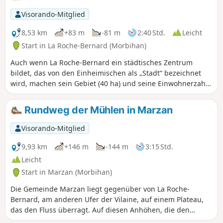
Visorando-Mitglied
8,53 km
+83 m
-81 m
2:40 Std.
Leicht
Start in La Roche-Bernard (Morbihan)
Auch wenn La Roche-Bernard ein städtisches Zentrum
bildet, das von den Einheimischen als „Stadt“ bezeichnet
wird, machen sein Gebiet (40 ha) und seine Einwohnerzahl
(ca. 700) es zu einem der kleinsten Kantonshauptorte
Frankreichs. Es ist umgeben von den Gemeinden Nivillac,
Rundweg der Mühlen in Marzan
Herbignac und Férel, auf die sich der größte Teil des
Ballungsraums erstreckt. Die vorgeschlagene
Visorando-Mitglied
Rundwanderung ermöglicht es, das Gebiet zu umrunden.
9,93 km
+146 m
-144 m
3:15 Std.
Leicht
Start in Marzan (Morbihan)
Die Gemeinde Marzan liegt gegenüber von La Roche-
Bernard, am anderen Ufer der Vilaine, auf einem Plateau,
das den Fluss überragt. Auf diesen Anhöhen, die den
Meereswinden ausgesetzt sind, befinden sich die Überreste