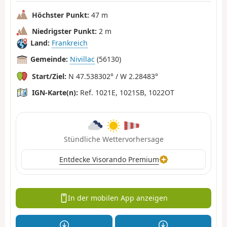
Höchster Punkt:
47 m
Niedrigster Punkt:
2 m
Land:
Frankreich
Gemeinde:
Nivillac
(56130)
Start/Ziel:
N 47.538302° / W 2.28483°
IGN-Karte(n):
Ref. 1021E, 1021SB, 1022OT
Stündliche Wettervorhersage
Entdecke Visorando Premium
In der mobilen App anzeigen