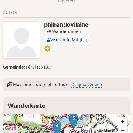
kopieren.
dieser Windung der Vilaine gibt es viel zu
sehen
AUTOR
philrandovilaine
199 Wanderungen
Visorando-Mitglied
Gemeinde:
Férel (56130)
Maschinell übersetzte Tour -
Originalversion
Wanderkarte
5
4