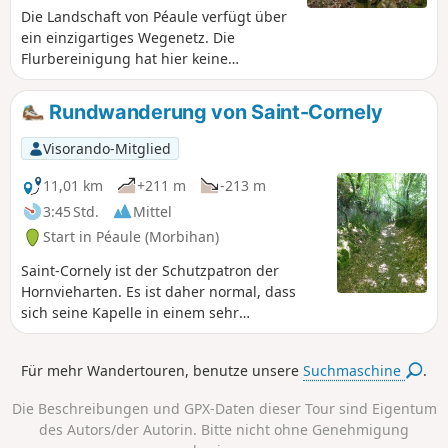
Die Landschaft von Péaule verfügt über
ein einzigartiges Wegenetz. Die
Flurbereinigung hat hier keine
zerstörerischen Auswirkungen gehabt,
und große, schöne Hecken säumen
Rundwanderung von Saint-Cornely
noch immer die Wege. An anderen
Stellen haben die Vilaine und ihre
Visorando-Mitglied
Nebenflüsse das Felsplateau
durchschnitten und ein meist
11,01 km
+211 m
-213 m
bewaldetes Relief geschaffen, in dem
3:45 Std.
Mittel
man spazieren gehen kann. Die
Start in Péaule (Morbihan)
vorgeschlagene große Rundwanderung
ermöglicht es Ihnen, diese
Saint-Cornely ist der Schutzpatron der
unterschiedlichen, aber immer
Hornvieharten. Es ist daher normal, dass
interessanten Landschaften zu
sich seine Kapelle in einem sehr
genießen, die sich im Laufe eines
landwirtschaftlich geprägten Teil von Péaule
schönen Wandertages abwechseln.
befindet. Aber während dieser Wanderung,
Für mehr Wandertouren, benutze unsere
Suchmaschine
.
die über das Plateau oberhalb der Vilaine
führt, werden Sie andere Dinge zu tun
Die Beschreibungen und GPX-Daten dieser Tour sind Eigentum
haben, als Kühe und andere Vierbeiner zu
des Autors/der Autorin. Bitte nicht ohne Genehmigung
zählen. Halten Sie die Augen offen, denn in