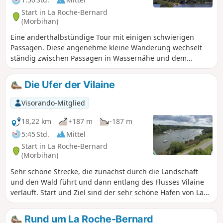
Start in La Roche-Bernard
(Morbihan)
Eine anderthalbstündige Tour mit einigen schwierigen
Passagen. Diese angenehme kleine Wanderung wechselt
ständig zwischen Passagen in Wassernähe und dem
Erklimmen von Anhöhen ab und führt außerdem über zwei
Brücken etwa 50 Meter über der Vilaine. Auf dem Brücken-
Die Ufer der Vilaine
Rundweg kannst Du einen kleinen Abschnitt des Flusses in
dem Teil entdecken, in dem er durch den Sillon de Bretagne
Visorando-Mitglied
fließt. Bereite Deine Waden vor!
18,22 km
+187 m
-187 m
5:45 Std.
Mittel
Start in La Roche-Bernard
(Morbihan)
Sehr schöne Strecke, die zunächst durch die Landschaft
und den Wald führt und dann entlang des Flusses Vilaine
verläuft. Start und Ziel sind der sehr schöne Hafen von La
Roche-Bernard.
Rund um La Roche-Bernard