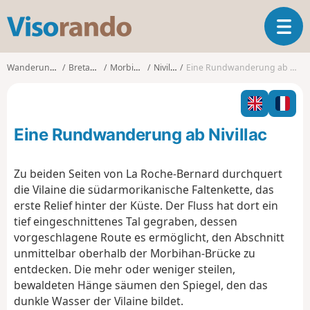
V
T
i
o
s
g
o
Wanderungen
Bretagne
Morbihan
Nivillac
Eine Rundwanderung ab Nivillac
g
r
l
a
e
n
n
d
Eine Rundwanderung ab Nivillac
a
o
v
i
Zu beiden Seiten von La Roche-Bernard durchquert
g
die Vilaine die südarmorikanische Faltenkette, das
a
erste Relief hinter der Küste. Der Fluss hat dort ein
t
tief eingeschnittenes Tal gegraben, dessen
i
o
vorgeschlagene Route es ermöglicht, den Abschnitt
n
unmittelbar oberhalb der Morbihan-Brücke zu
entdecken. Die mehr oder weniger steilen,
bewaldeten Hänge säumen den Spiegel, den das
dunkle Wasser der Vilaine bildet.