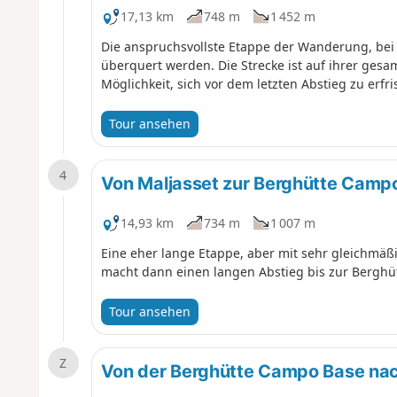
17,13 km
748 m
1 452 m
Die anspruchsvollste Etappe der Wanderung, bei 
überquert werden. Die Strecke ist auf ihrer ges
Möglichkeit, sich vor dem letzten Abstieg zu erfri
Tour ansehen
4
Von Maljasset zur Berghütte Camp
14,93 km
734 m
1 007 m
Eine eher lange Etappe, aber mit sehr gleichmäß
macht dann einen langen Abstieg bis zur Berghütt
Tour ansehen
Z
Von der Berghütte Campo Base nac