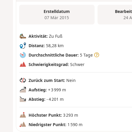
Erstelldatum
Bearbei
07 Mär 2015
24 
Aktivität:
Zu Fuß
Distanz:
58,28 km
Durchschnittliche Dauer:
5 Tage
Schwierigkeitsgrad:
Schwer
Zurück zum Start:
Nein
Aufstieg:
+ 3 999 m
Abstieg:
- 4 201 m
Höchster Punkt:
3 293 m
Niedrigster Punkt:
1 590 m