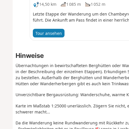
14,50 km
1 085 m
1 052 m
Letzte Etappe der Wanderung um den Chambeyron
führt. Die Ankunft am Pass findet in einer herrl
Tour ansehen
Hinweise
Übernachtungen in bewirtschafteten Berghütten oder Wan
in der Beschreibung der einzelnen Etappen). Erkundigen Sie
zu bestellen. Außerhalb der Berghütten und Wanderherbe
Hütten oder Wanderherbergen gibt es auch kein Trinkwas
Unverzichtbare Bergausrüstung: Wanderschuhe, warme Kle
Karte im Maßstab 1:25000 unerlässlich. Zögern Sie nicht
schwerer macht...
Da die Wanderung keine Rundwanderung mit Rückkehr zum 
- Parkmöglichkeiten gibt es in Fouillouse (
S
) sowie in Larch