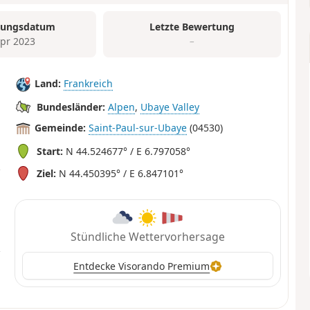
tungsdatum
Letzte Bewertung
Apr 2023
–
Land:
Frankreich
Bundesländer:
Alpen
,
Ubaye Valley
Gemeinde:
Saint-Paul-sur-Ubaye
(04530)
Start:
N 44.524677° / E 6.797058°
Ziel:
N 44.450395° / E 6.847101°
Stündliche Wettervorhersage
Entdecke Visorando Premium