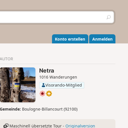
S
u
c
h
e
Konto erstellen
Anmelden
n
AUTOR
Netra
1016 Wanderungen
Visorando-Mitglied
Gemeinde:
Boulogne-Billancourt (92100)
Maschinell übersetzte Tour -
Originalversion