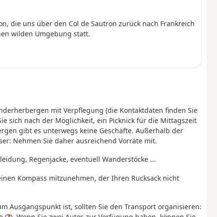
, die uns über den Col de Sautron zurück nach Frankreich
ichen wilden Umgebung statt.
derherbergen mit Verpflegung (die Kontaktdaten finden Sie
 sich nach der Möglichkeit, ein Picknick für die Mittagszeit
rgen gibt es unterwegs keine Geschäfte. Außerhalb der
ser: Nehmen Sie daher ausreichend Vorräte mit.
idung, Regenjacke, eventuell Wanderstöcke ...
, einen Kompass mitzunehmen, der Ihren Rucksack nicht
Ausgangspunkt ist, sollten Sie den Transport organisieren:
e (
Z
). Wenn Sie zwei Autos zur Verfügung haben, können Sie