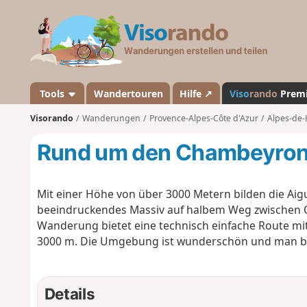
V
i
s
o
r
a
Tools
Wandertouren
Hilfe ↗
Viso
rando
Prem
n
Visorando
Wanderungen
Provence-Alpes-Côte d'Azur
Alpes-de-
d
o
Rund um den Chambeyro
Mit einer Höhe von über 3000 Metern bilden die Ai
beeindruckendes Massiv auf halbem Weg zwischen Q
Wanderung bietet eine technisch einfache Route mi
3000 m. Die Umgebung ist wunderschön und man bef
Details