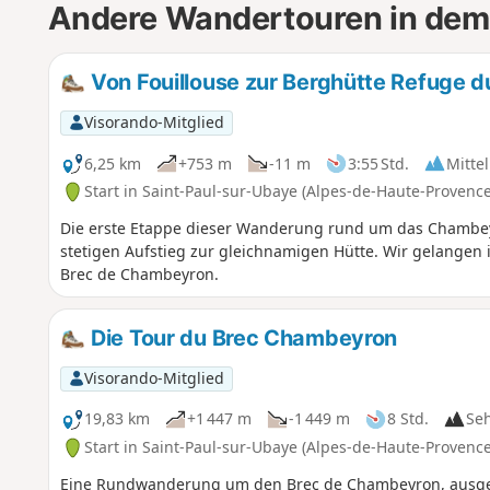
Andere Wandertouren in dem
Von Fouillouse zur Berghütte Refuge
Visorando-Mitglied
6,25 km
+753 m
-11 m
3:55 Std.
Mittel
Start in Saint-Paul-sur-Ubaye (Alpes-de-Haute-Provence
Die erste Etappe dieser Wanderung rund um das Chambey
stetigen Aufstieg zur gleichnamigen Hütte. Wir gelangen 
Brec de Chambeyron.
Die Tour du Brec Chambeyron
Visorando-Mitglied
19,83 km
+1 447 m
-1 449 m
8 Std.
Se
Start in Saint-Paul-sur-Ubaye (Alpes-de-Haute-Provence
Eine Rundwanderung um den Brec de Chambeyron, ausgeh